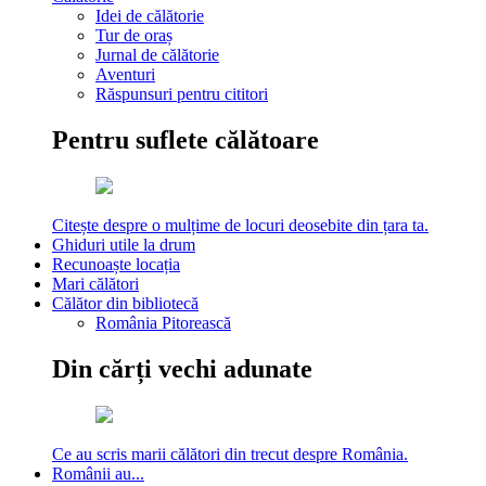
Idei de călătorie
Tur de oraș
Jurnal de călătorie
Aventuri
Răspunsuri pentru cititori
Pentru suflete călătoare
Citește despre o mulțime de locuri deosebite din țara ta.
Ghiduri utile la drum
Recunoaște locația
Mari călători
Călător din bibliotecă
România Pitorească
Din cărți vechi adunate
Ce au scris marii călători din trecut despre România.
Românii au...