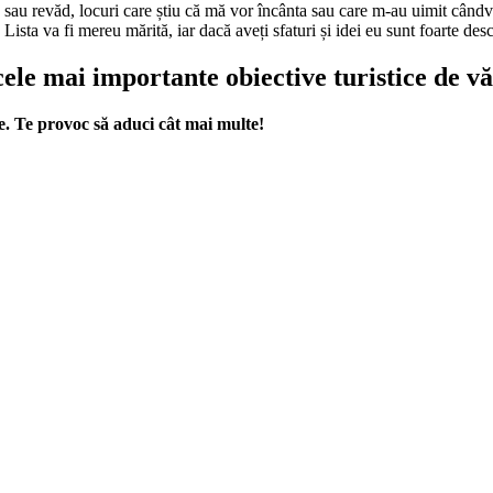
văd sau revăd, locuri care știu că mă vor încânta sau care m-au uimit când
 Lista va fi mereu mărită, iar dacă aveți sfaturi și idei eu sunt foarte des
cele mai importante obiective turistice de v
e. Te provoc să aduci cât mai multe!