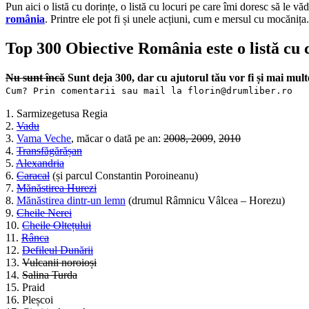
Pun aici o listă cu dorințe, o listă cu locuri pe care îmi doresc să le 
românia
. Printre ele pot fi și unele acțiuni, cum e mersul cu mocănița.
Top 300 Obiective România este o listă cu 
Nu sunt încă
Sunt deja 300, dar cu ajutorul tău vor fi și mai mult
Cum? Prin comentarii sau mail la florin@drumliber.ro
1. Sarmizegetusa Regia
2.
Vadu
3.
Vama Veche
, măcar o dată pe an:
2008
,
2009
,
2010
4.
Transfăgărășan
5.
Alexandria
6.
Caracal
(și parcul Constantin Poroineanu)
7.
Mănăstirea Hurezi
8.
Mănăstirea dintr-un lemn
(drumul Râmnicu Vâlcea – Horezu)
9.
Cheile Nerei
10.
Cheile Oltețului
11.
Rânca
12.
Defileul Dunării
13.
Vulcanii noroioși
14.
Salina Turda
15. Praid
16. Pleșcoi