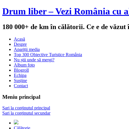
Drum liber – Vezi România cu al
180 000+ de km în călătorii. Ce e de văzut
Acasă
Despre
Apariții media
Top 300 Obiective Turistice România
Nu știi unde să mergi?
Album foto
Blogroll
Echipa
Susține
Contact
Meniu principal
Sari la conținutul principal
Sari la conținutul secundar
Călătorie