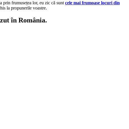
va prin frumusețea lor, eu zic că sunt
cele mai frumoase locuri din
chis la propunerile voastre.
ăzut în România.