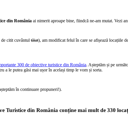
stice din România
ai nimerit aproape bine, fiindcă ne-am mutat. Vezi anu
 de citit cuvântul
tăiat
), am modificat felul în care se afișează locațiile de
mportante 300 de obiective turistice din România
. Așteptăm și pe următo
ru a le putea găsi mai ușor în același timp le vom și sorta.
așteptăm în continuare propuneri!).
e Turistice din România conține mai mult de 330 locați