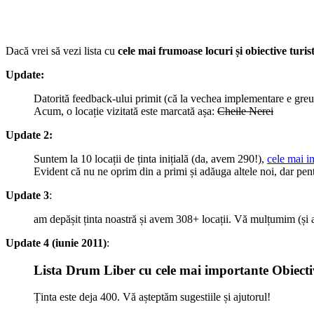
Dacă vrei să vezi lista cu
cele mai frumoase locuri și obiective turi
Update:
Datorită feedback-ului primit (că la vechea implementare e greu
Acum, o locație vizitată este marcată așa:
Cheile Nerei
Update 2:
Suntem la 10 locații de ținta inițială (da, avem 290!),
cele mai i
Evident că nu ne oprim din a primi și adăuga altele noi, dar pent
Update 3
:
am depășit ținta noastră și avem 308+ locații. Vă mulțumim (și 
Update 4 (iunie 2011)
:
Lista Drum Liber cu cele mai importante Obiectiv
Ținta este deja 400. Vă așteptăm sugestiile și ajutorul!