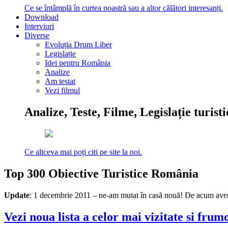
Ce se întâmplă în curtea noastră sau a altor călători interesanți.
Download
Interviuri
Diverse
Evoluția Drum Liber
Legislație
Idei pentru România
Analize
Am testat
Vezi filmul
Analize, Teste, Filme, Legislație turist
Ce altceva mai poți citi pe site la noi.
Top 300 Obiective Turistice România
Update
: 1 decembrie 2011 – ne-am mutat în casă nouă! De acum avem
Vezi noua lista a celor mai vizitate si fru