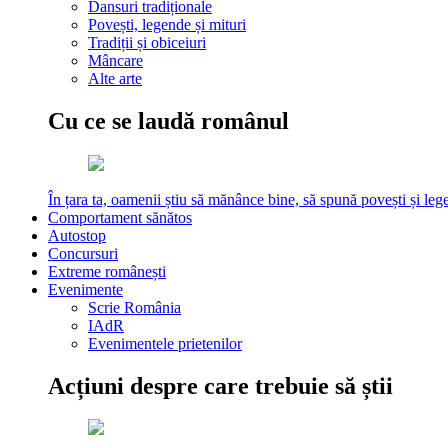
Dansuri tradiționale
Povești, legende și mituri
Tradiții și obiceiuri
Mâncare
Alte arte
Cu ce se laudă românul
În țara ta, oamenii știu să mănânce bine, să spună povești și leg
Comportament sănătos
Autostop
Concursuri
Extreme românești
Evenimente
Scrie România
IAdR
Evenimentele prietenilor
Acțiuni despre care trebuie să știi