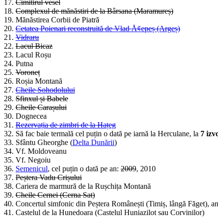
17.
Cimitirul vesel
18.
Complexul de mănăstiri de la Bârsana (Maramureș)
19. Mănăstirea Corbii de Piatră
20.
Cetatea Poienari reconstruită de Vlad Å¢epeș (Argeș)
21.
Vidraru
22.
Lacul Bicaz
23. Lacul Roșu
24. Putna
25.
Voroneț
26. Roșia Montană
27.
Cheile Sohodolului
28.
Sfinxul și Babele
29.
Cheile Carașului
30. Dognecea
31.
Rezervația de zimbri de la Hațeg
32. Să fac baie termală cel puțin o dată pe iarnă la Herculane, la
7 izv
33. Sfântu Gheorghe (
Delta Dunării
)
34. Vf. Moldoveanu
35. Vf. Negoiu
36.
Semenicul
, cel puțin o dată pe an:
2009
, 2010
37.
Peștera Vadu Crișului
38. Cariera de marmură de la Rușchița Montană
39.
Cheile Cernei (Cerna Sat)
40. Concertul simfonic din Peștera Românești (Timiș, lângă Făget), a
41. Castelul de la Hunedoara (Castelul Huniazilot sau Corvinilor)