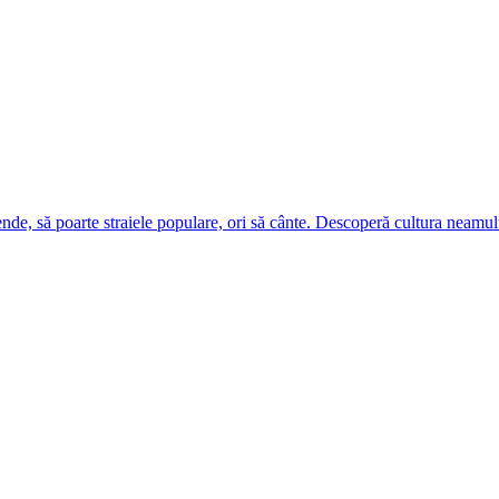
ende, să poarte straiele populare, ori să cânte. Descoperă cultura neamul