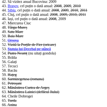
42. Să vizitez anual Bucovina: 2009
43.
Brașov
, cel puțin o dată anual:
2008
,
2009
,
2010
44.
Sibiu
, cel puțin o dată anual:
2008
,
2009
,
2010
,
2011
45. Cluj, cel puțin o dată anual:
2008
,
2009, 2010, 2011
46. Iași, cel puțin o dată anual:
2008
, 2009
47. Miercurea Ciuc
48.
Târgu Mureș
49.
Satu Mare
50.
Baia Mare
51.
Orșova
52.
Vizită la Porțile de Fier (oricare)
53.
Statuia lui Decebal pe stâncă
54.
Piatra Neamț
(nu uitați gondola)
55. Brăila
56. Galați
57. Tecuci
58. Bacău
59.
Hațeg
60.
Sarmizegetusa (romana)
61.
Petroșani
62.
Mănăstirea Curtea de Argeș
63.
Mănăstirea Lainici (defileul Jiului)
64. Cheile Dobrogei
65.
Turda
66.
Anina