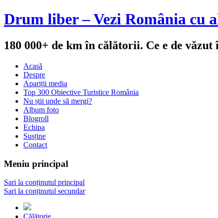
Drum liber – Vezi România cu al
180 000+ de km în călătorii. Ce e de văzut
Acasă
Despre
Apariții media
Top 300 Obiective Turistice România
Nu știi unde să mergi?
Album foto
Blogroll
Echipa
Susține
Contact
Meniu principal
Sari la conținutul principal
Sari la conținutul secundar
Călătorie