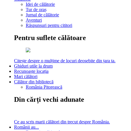
Idei de călătorie
Tur de oraș
Jurnal de călătorie
Aventuri
Răspunsuri pentru cititori
Pentru suflete călătoare
Citește despre o mulțime de locuri deosebite din țara ta.
Ghiduri utile la drum
Recunoaște locația
Mari călători
Călător din bibliotecă
România Pitorească
Din cărți vechi adunate
Ce au scris marii călători din trecut despre România.
Românii au...