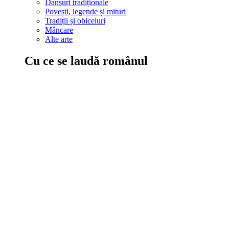
Dansuri tradiționale
Povești, legende și mituri
Tradiții și obiceiuri
Mâncare
Alte arte
Cu ce se laudă românul
În țara ta, oamenii știu să mănânce bine, să spună povești și leg
Comportament sănătos
Autostop
Concursuri
Extreme românești
Evenimente
Scrie România
IAdR
Evenimentele prietenilor
Acțiuni despre care trebuie să știi