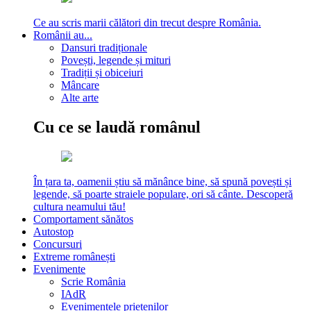
Ce au scris marii călători din trecut despre România.
Românii au...
Dansuri tradiționale
Povești, legende și mituri
Tradiții și obiceiuri
Mâncare
Alte arte
Cu ce se laudă românul
În țara ta, oamenii știu să mănânce bine, să spună povești și
legende, să poarte straiele populare, ori să cânte. Descoperă
cultura neamului tău!
Comportament sănătos
Autostop
Concursuri
Extreme românești
Evenimente
Scrie România
IAdR
Evenimentele prietenilor