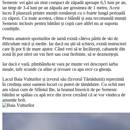
Semenic vei găsi un strat compact de zăpadă aproape 6,5 luni pe an,
iar timp de 3-4 luni pe an zăpada are grosimea de 1 metru. Acest
lucru îl plasează printre munții românești cu o foarte lungă perioadă
cu zăpezi. Cu toate acestea, clima e blândă și asta recomandă munții
Semenic inclusiv pentru bătrâni și copii care altfel nu ar suporta
condițiile.
Pentru amatorii sporturilor de iarnă există câteva pârtii de ski de
dificultate mică și medie. Iar dacă nu știi să schiezi, există instructori
care îți pot fi de mare ajutor. Când vrei să te încălzești, cabanele din
zonă îți pot oferi un vin fiert sau ceai fierbinte, să te dezmorțești.
Iar dacă e vară, plimbându-te vara pe munte vei descoperi iarba
moale, tufe scunde cu afine și izvoare cu apa rece ca gheața.
Lacul Baia Vulturilor și izvorul său (Izvorul Tămăduirii) reprezintă
în credința unor oameni locuri cu puteri de tămăduire. Cu ochii mei
am văzut cum de Sfântul Ilie, la hramul bisericii de pe Semenic
bătrâni se spălau cu apă rece din izvor crezând că se vor vindeca de
anumite boli.