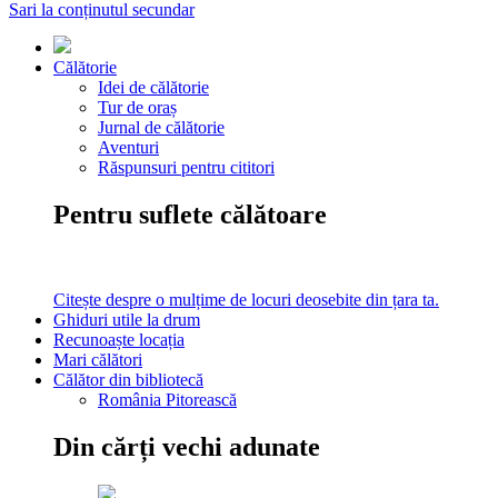
Sari la conținutul secundar
Călătorie
Idei de călătorie
Tur de oraș
Jurnal de călătorie
Aventuri
Răspunsuri pentru cititori
Pentru suflete călătoare
Citește despre o mulțime de locuri deosebite din țara ta.
Ghiduri utile la drum
Recunoaște locația
Mari călători
Călător din bibliotecă
România Pitorească
Din cărți vechi adunate