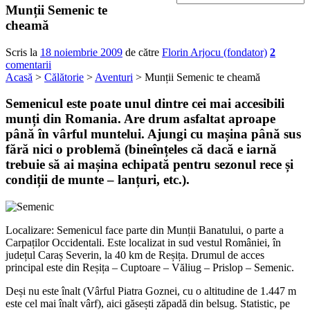
Munții Semenic te
cheamă
Scris la
18 noiembrie 2009
de către
Florin Arjocu (fondator)
2
comentarii
Acasă
>
Călătorie
>
Aventuri
> Munții Semenic te cheamă
Semenicul este poate unul dintre cei mai accesibili
munți din Romania. Are drum asfaltat aproape
până în vârful muntelui. Ajungi cu mașina până sus
fără nici o problemă (bineînțeles că dacă e iarnă
trebuie să ai mașina echipată pentru sezonul rece și
condiții de munte – lanțuri, etc.).
Localizare: Semenicul face parte din Munții Banatului, o parte a
Carpaților Occidentali. Este localizat in sud vestul României, în
județul Caraș Severin, la 40 km de Reșița. Drumul de acces
principal este din Reșița – Cuptoare – Văliug – Prislop – Semenic.
Deși nu este înalt (Vârful Piatra Goznei, cu o altitudine de 1.447 m
este cel mai înalt vârf), aici găsești zăpadă din belsug. Statistic, pe