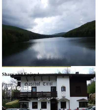
Share and Enjoy !
0
Shares
0
0
S-ar putea să te intereseze și...