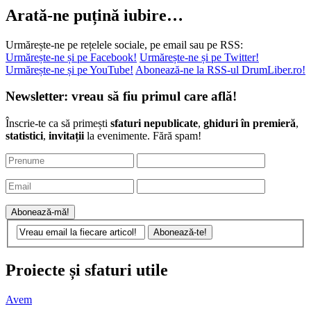
Arată-ne puțină iubire…
Urmărește-ne pe rețelele sociale, pe email sau pe RSS:
Urmărește-ne și pe Facebook!
Urmărește-ne și pe Twitter!
Urmărește-ne și pe YouTube!
Abonează-ne la RSS-ul DrumLiber.ro!
Newsletter: vreau să fiu primul care află!
Înscrie-te ca să primești
sfaturi nepublicate
,
ghiduri în premieră
,
statistici
,
invitații
la evenimente. Fără spam!
Proiecte și sfaturi utile
Avem