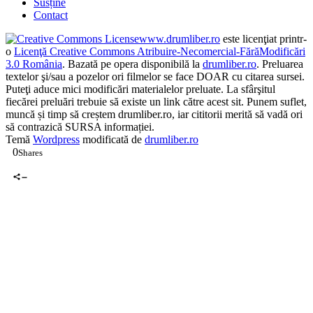
Susține
Contact
www.drumliber.ro
este licenţiat printr-
o
Licenţă Creative Commons Atribuire-Necomercial-FărăModificări
3.0 România
. Bazată pe opera disponibilă la
drumliber.ro
. Preluarea
textelor şi/sau a pozelor ori filmelor se face DOAR cu citarea sursei.
Puteţi aduce mici modificări materialelor preluate. La sfârşitul
fiecărei preluări trebuie să existe un link către acest sit. Punem suflet,
muncă și timp să creștem drumliber.ro, iar cititorii merită să vadă ori
să contrazică SURSA informației.
Temă
Wordpress
modificată de
drumliber.ro
0
Shares
0