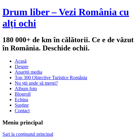
Drum liber – Vezi România cu
alți ochi
180 000+ de km în călătorii. Ce e de văzut
în România. Deschide ochii.
Acasă
Despre
Apariții media
Top 300 Obiective Turistice România
Nu știi unde să mergi?
Album foto
Blogroll
Echipa
Susține
Contact
Meniu principal
Sari la conținutul principal