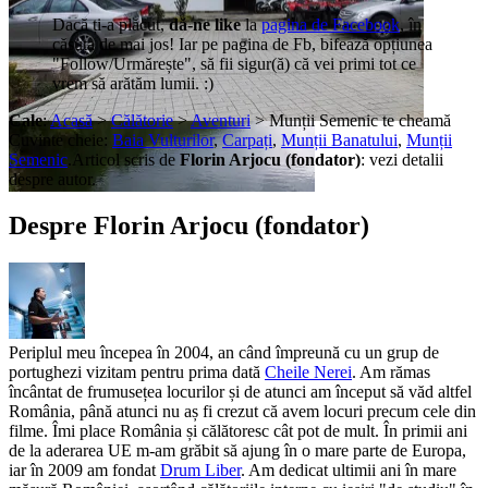
Dacă ți-a plăcut,
dă-ne like
la
pagina de Facebook
, în
căsuța de mai jos! Iar pe pagina de Fb, bifează opțiunea
"Follow/Urmărește", să fii sigur(ă) că vei primi tot ce
vrem să arătăm lumii. :)
Cale
:
Acasă
>
Călătorie
>
Aventuri
> Munții Semenic te cheamă
Cuvinte cheie:
Baia Vulturilor
,
Carpați
,
Munții Banatului
,
Munții
Semenic
.
Articol scris de
Florin Arjocu (fondator)
:
vezi detalii
despre autor.
Despre Florin Arjocu (fondator)
Periplul meu începea în 2004, an când împreună cu un grup de
portughezi vizitam pentru prima dată
Cheile Nerei
. Am rămas
încântat de frumusețea locurilor și de atunci am început să văd altfel
România, până atunci nu aș fi crezut că avem locuri precum cele din
filme. Îmi place România și călătoresc cât pot de mult. În primii ani
de la aderarea UE m-am grăbit să ajung în o mare parte de Europa,
iar în 2009 am fondat
Drum Liber
. Am dedicat ultimii ani în mare