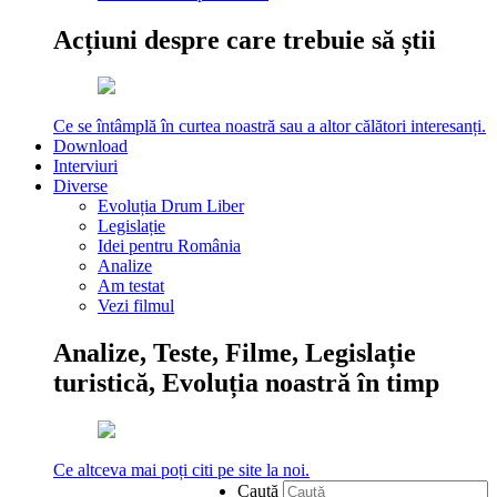
Acțiuni despre care trebuie să știi
Ce se întâmplă în curtea noastră sau a altor călători interesanți.
Download
Interviuri
Diverse
Evoluția Drum Liber
Legislație
Idei pentru România
Analize
Am testat
Vezi filmul
Analize, Teste, Filme, Legislație
turistică, Evoluția noastră în timp
Ce altceva mai poți citi pe site la noi.
Caută