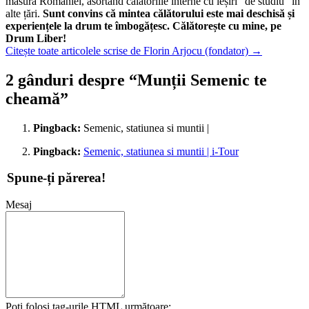
măsură României, asortând călătoriile interne cu ieșiri "de studiu" în
alte țări.
Sunt convins că mintea călătorului este mai deschisă și
experiențele la drum te îmbogățesc. Călătorește cu mine, pe
Drum Liber!
Citește toate articolele scrise de Florin Arjocu (fondator)
→
2 gânduri despre “
Munții Semenic te
cheamă
”
Pingback:
Semenic, statiunea si muntii |
Pingback:
Semenic, statiunea si muntii | i-Tour
Spune-ți părerea!
Mesaj
Poți folosi tag-urile
HTML
următoare: