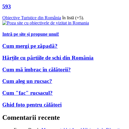
593
Obiective Turistice din România
în listă (+5).
Intră pe site și propune unul!
Cum mergi pe zăpadă?
Hărțile cu pârtiile de schi din România
Cum mă îmbrac în călătorii?
Cum aleg un rucsac?
Cum "fac" rucsacul?
Ghid foto pentru călători
Comentarii recente