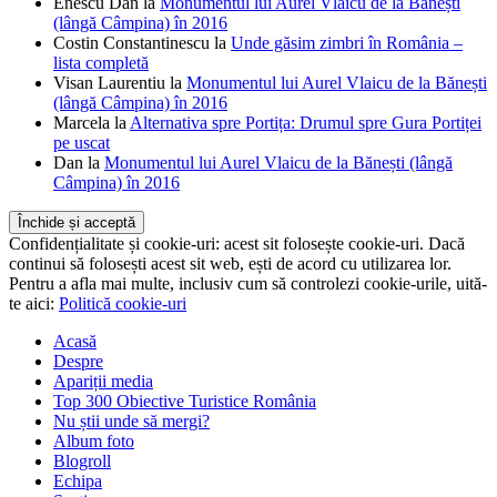
Enescu Dan
la
Monumentul lui Aurel Vlaicu de la Bănești
(lângă Câmpina) în 2016
Costin Constantinescu
la
Unde găsim zimbri în România –
lista completă
Visan Laurentiu
la
Monumentul lui Aurel Vlaicu de la Bănești
(lângă Câmpina) în 2016
Marcela
la
Alternativa spre Portița: Drumul spre Gura Portiței
pe uscat
Dan
la
Monumentul lui Aurel Vlaicu de la Bănești (lângă
Câmpina) în 2016
Confidențialitate și cookie-uri: acest sit folosește cookie-uri. Dacă
continui să folosești acest sit web, ești de acord cu utilizarea lor.
Pentru a afla mai multe, inclusiv cum să controlezi cookie-urile, uită-
te aici:
Politică cookie-uri
Acasă
Despre
Apariții media
Top 300 Obiective Turistice România
Nu știi unde să mergi?
Album foto
Blogroll
Echipa