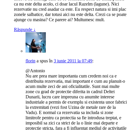
ca nu este delta acolo, ci doar lacul Razelm (lagune). Nici
rezervatie nu cred asadar ca este. Eu respect natura si imi plac
zonele salbatice, dar totusi aici nu este delta. Crezi ca se poate
ajunge cu masina? Ce parere ai? Multumesc mult.
Răspunde
↓
florin
a spus
în
3 iunie 2011 la 07:49
:
@Antonio
Nu are prea mare importanta cum credem noi ca e
distribuita rezervatia, mai important e cum au planuit-o
acum multe zeci de ani oficialitatile. Sunt mai multe
zone cu grad de protectie diferita in cadrul Deltei
Dunarii, lucru care impreuna cu anumite interese
industriale a permis de exemplu si existenta unor fabrici
la extremitati (vezi fost Uzina de metale rare de la
Vadu). E normal ca rezervatia sa includa si zone
limitrofe pentru ca protectia sa fie introdusa treptat, e
imposibil sa zici ca strict de la o linie mai departe e
protectie stricta, fara a fi influentat mediul de activitatile