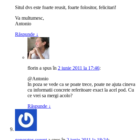
Situl dvs este foarte reusit, foarte folositor, felicitari!
Va multumesc,
Antonio
Răspunde
↓
florin
a spus
în
2 iunie 2011 la 17:46
:
@Antonio
In poza se vede ca se poate trece, poate ne ajuta cineva
cu informatii concrete referitoare exact la acel pod. Cu
ce vrei sa mergi acolo?
Răspunde
↓
generator curent
a spus
în
2 iunie 2011 la 18:24
: