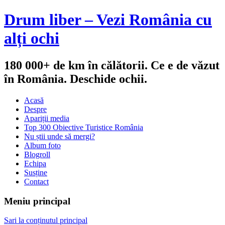
Drum liber – Vezi România cu
alți ochi
180 000+ de km în călătorii. Ce e de văzut
în România. Deschide ochii.
Acasă
Despre
Apariții media
Top 300 Obiective Turistice România
Nu știi unde să mergi?
Album foto
Blogroll
Echipa
Susține
Contact
Meniu principal
Sari la conținutul principal