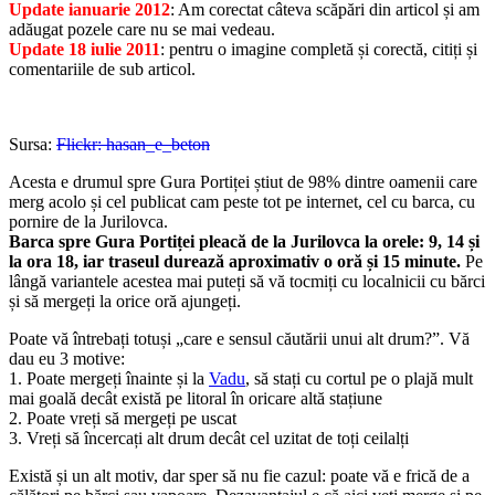
Update ianuarie 2012
: Am corectat câteva scăpări din articol și am
adăugat pozele care nu se mai vedeau.
Update 18 iulie 2011
: pentru o imagine completă și corectă, citiți și
comentariile de sub articol.
Sursa:
Flickr: hasan_e_beton
Acesta e drumul spre Gura Portiței știut de 98% dintre oamenii care
merg acolo și cel publicat cam peste tot pe internet, cel cu barca, cu
pornire de la Jurilovca.
Barca spre Gura Portiței pleacă de la Jurilovca la orele: 9, 14 și
la ora 18, iar traseul durează aproximativ o oră și 15 minute.
Pe
lângă variantele acestea mai puteți să vă tocmiți cu localnicii cu bărci
și să mergeți la orice oră ajungeți.
Poate vă întrebați totuși „care e sensul căutării unui alt drum?”. Vă
dau eu 3 motive:
1. Poate mergeți înainte și la
Vadu
, să stați cu cortul pe o plajă mult
mai goală decât există pe litoral în oricare altă stațiune
2. Poate vreți să mergeți pe uscat
3. Vreți să încercați alt drum decât cel uzitat de toți ceilalți
Există și un alt motiv, dar sper să nu fie cazul: poate vă e frică de a