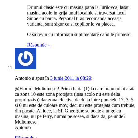
Drumul clasic este cu masina pana la Jurilovca, lasat
masina acolo in grija unui localnic si traversat lacul
Sinoe cu barca. Personal ti-as recomanda aceasta
varianta, sunt sigur ca si copiilor le va placea.
O sa revin cu informatii suplimentare cand le primesc.
Răspunde
↓
Antonio
a spus
în
3 iunie 2011 la 08:29
:
@Florin : Multumesc ! Prima harta (1) la care m-am uitat arata
ca zona 10 este zona protejata (insa acolo nu este delta
propriu-zisa) dar zona efectiva de delta intre punctele 17, 3, 5
si 6 nu este de culoare mov, deci nu este protejata cum trebuie,
din pacate. Ai idee, la Sf. Gheorghe se poate ajunge cu
masina, nu pe ferry, numai pe sosea, si daca da, pe unde?
Multumesc,
Antonio
Răspunde
↓