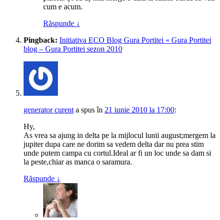
cum e acum.
Răspunde
↓
Pingback:
Initiativa ECO Blog Gura Portitei « Gura Portitei
blog – Gura Portitei sezon 2010
generator curent
a spus
în
21 iunie 2010 la 17:00
:
Hy,
As vrea sa ajung in delta pe la mijlocul lunii august;mergem la
jupiter dupa care ne dorim sa vedem delta dar nu prea stim
unde putem campa cu cortul.Ideal ar fi un loc unde sa dam si
la peste,chiar as manca o saramura.
Răspunde
↓