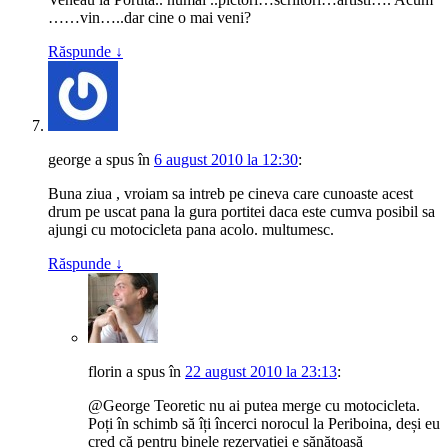
……vin…..dar cine o mai veni?
Răspunde
↓
george
a spus
în
6 august 2010 la 12:30
:
Buna ziua , vroiam sa intreb pe cineva care cunoaste acest
drum pe uscat pana la gura portitei daca este cumva posibil sa
ajungi cu motocicleta pana acolo. multumesc.
Răspunde
↓
florin
a spus
în
22 august 2010 la 23:13
:
@George Teoretic nu ai putea merge cu motocicleta.
Poți în schimb să îți încerci norocul la Periboina, deși eu
cred că pentru binele rezervației e sănătoasă