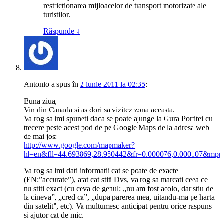
restricționarea mijloacelor de transport motorizate ale
turiștilor.
Răspunde
↓
Antonio
a spus
în
2 iunie 2011 la 02:35
:
Buna ziua,
Vin din Canada si as dori sa vizitez zona aceasta.
Va rog sa imi spuneti daca se poate ajunge la Gura Portitei cu
trecere peste acest pod de pe Google Maps de la adresa web
de mai jos:
http://www.google.com/mapmaker?
hl=en&fll=44.693869,28.950442&fr=0.000076,0.000107&
Va rog sa imi dati informatii cat se poate de exacte
(EN:”accurate”), atat cat stiti Dvs, va rog sa marcati ceea ce
nu stiti exact (cu ceva de genul: „nu am fost acolo, dar stiu de
la cineva”, „cred ca”, „dupa parerea mea, uitandu-ma pe harta
din satelit”, etc). Va multumesc anticipat pentru orice raspuns
si ajutor cat de mic.