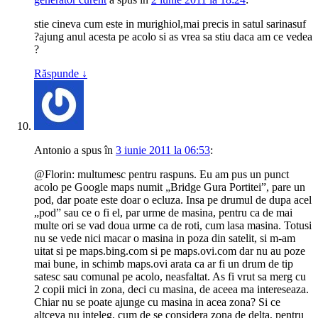
stie cineva cum este in murighiol,mai precis in satul sarinasuf
?ajung anul acesta pe acolo si as vrea sa stiu daca am ce vedea
?
Răspunde
↓
Antonio
a spus
în
3 iunie 2011 la 06:53
:
@Florin: multumesc pentru raspuns. Eu am pus un punct
acolo pe Google maps numit „Bridge Gura Portitei”, pare un
pod, dar poate este doar o ecluza. Insa pe drumul de dupa acel
„pod” sau ce o fi el, par urme de masina, pentru ca de mai
multe ori se vad doua urme ca de roti, cum lasa masina. Totusi
nu se vede nici macar o masina in poza din satelit, si m-am
uitat si pe maps.bing.com si pe maps.ovi.com dar nu au poze
mai bune, in schimb maps.ovi arata ca ar fi un drum de tip
satesc sau comunal pe acolo, neasfaltat. As fi vrut sa merg cu
2 copii mici in zona, deci cu masina, de aceea ma intereseaza.
Chiar nu se poate ajunge cu masina in acea zona? Si ce
altceva nu inteleg, cum de se considera zona de delta, pentru