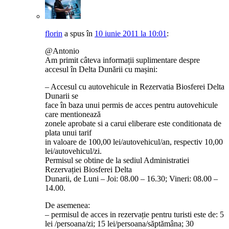
florin
a spus
în
10 iunie 2011 la 10:01
:
@Antonio
Am primit câteva informații suplimentare despre
accesul în Delta Dunării cu mașini:
– Accesul cu autovehicule in Rezervatia Biosferei Delta
Dunarii se
face în baza unui permis de acces pentru autovehicule
care mentionează
zonele aprobate si a carui eliberare este conditionata de
plata unui tarif
in valoare de 100,00 lei/autovehicul/an, respectiv 10,00
lei/autovehicul/zi.
Permisul se obtine de la sediul Administratiei
Rezervației Biosferei Delta
Dunarii, de Luni – Joi: 08.00 – 16.30; Vineri: 08.00 –
14.00.
De asemenea:
– permisul de acces in rezervație pentru turisti este de: 5
lei /persoana/zi; 15 lei/persoana/săptămâna; 30