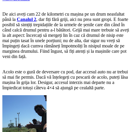
De aici aveți cam 22 de kilometri cu mașina pe un drum neasfaltat
până la
Canalul 2
, dar fiți fără griji, aici nu prea sunt gropi. E foarte
posibil să simțiți trepidațiile de la urmele de șenile care din când în
când calcă drumul pentru a-l bătători. Grijă mai mare trebuie să aveți
la alt aspect: încercați să mergeți lin în caz că drumul de nisip este
mai puțin tasat în unele porțiuni; nu de alta, dar sigur nu vreți să
împingeți dacă cumva rămâneți împotmoliți în nisipul moale de pe
marginea drumului. Fiind îngust, să fiți atenți și la mașinile care pot
veni din față.
Acolo este o gură de deversare cu pod, dar accesul auto nu ar trebui
să mai fie permis. Dacă vă înțelegeți cu pescarii de acolo, puteți lăsa
mașina în grija lor. Desigur, accesul interzis mai departe nu a
împiedicat totuși câteva 4×4 să ajungă pe cealaltă parte.