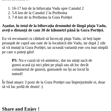
16-17 km de la bifurcația Vadu spre Canalul 2
5-6 km de la Canalul 2 la Periboina
7-8 km de la Periboina la Gura Portiței
Așadar, în total de la bifurcația drumului de lângă plaja Vadu,
aveți o distanță de cam 30 de kilometri până la Gura Portiței.
Eu vă recomand cu căldură să încercați plaja Vadu, să beți lapte
proaspăt de capră sau oaie de la localnicii din Vadu, iar după 2 zile
să vă mutați la Gura Portiței, iar această variantă este cea mai simplă
pe care o puteți găsi!
PS
: Nu e cazul să vă amintesc, dar nu uitați sacii de
gunoi acasă (și nici plini pe plajă sau alt loc decât
containerul de gunoi), gunoaiele nu își au locul în
natură!
În final atașez 3 poze de la Gura Portiței sau împrejurimile ei, doar
să vă fac poftă de drum! :)
Share and Enjoy !