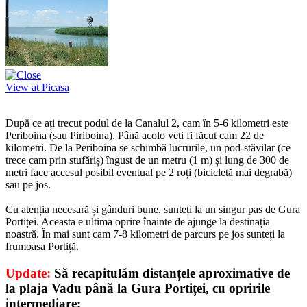
View at Picasa
După ce ați trecut podul de la Canalul 2, cam în 5-6 kilometri este
Periboina (sau Piriboina). Până acolo veți fi făcut cam 22 de
kilometri. De la Periboina se schimbă lucrurile, un pod-stăvilar (ce
trece cam prin stufăriș) îngust de un metru (1 m) și lung de 300 de
metri face accesul posibil eventual pe 2 roți (bicicletă mai degrabă)
sau pe jos.
Cu atenția necesară și gânduri bune, sunteți la un singur pas de Gura
Portiței. Aceasta e ultima oprire înainte de ajunge la destinația
noastră. În mai sunt cam 7-8 kilometri de parcurs pe jos sunteți la
frumoasa Portiță.
Update:
Să recapitulăm distanțele aproximative de
la plaja Vadu până la Gura Portiței, cu opririle
intermediare: