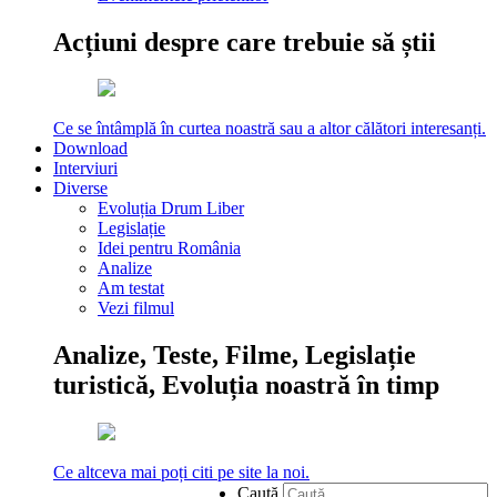
Acțiuni despre care trebuie să știi
Ce se întâmplă în curtea noastră sau a altor călători interesanți.
Download
Interviuri
Diverse
Evoluția Drum Liber
Legislație
Idei pentru România
Analize
Am testat
Vezi filmul
Analize, Teste, Filme, Legislație
turistică, Evoluția noastră în timp
Ce altceva mai poți citi pe site la noi.
Caută