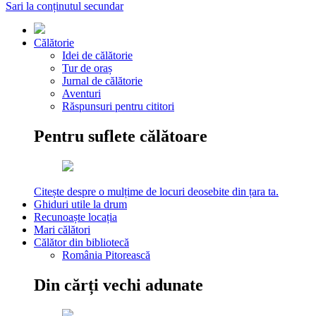
Sari la conținutul secundar
Călătorie
Idei de călătorie
Tur de oraș
Jurnal de călătorie
Aventuri
Răspunsuri pentru cititori
Pentru suflete călătoare
Citește despre o mulțime de locuri deosebite din țara ta.
Ghiduri utile la drum
Recunoaște locația
Mari călători
Călător din bibliotecă
România Pitorească
Din cărți vechi adunate