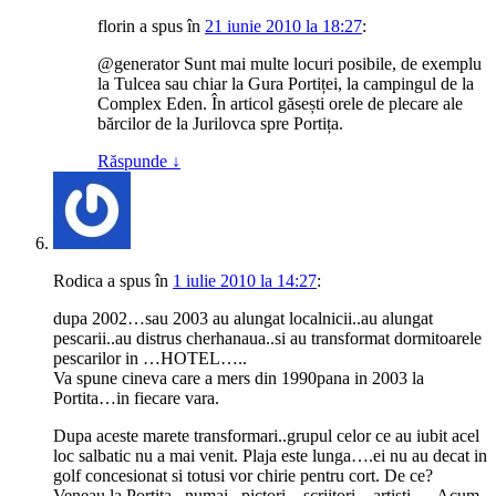
florin
a spus
în
21 iunie 2010 la 18:27
:
@generator Sunt mai multe locuri posibile, de exemplu
la Tulcea sau chiar la Gura Portiței, la campingul de la
Complex Eden. În articol găsești orele de plecare ale
bărcilor de la Jurilovca spre Portița.
Răspunde
↓
Rodica
a spus
în
1 iulie 2010 la 14:27
:
dupa 2002…sau 2003 au alungat localnicii..au alungat
pescarii..au distrus cherhanaua..si au transformat dormitoarele
pescarilor in …HOTEL…..
Va spune cineva care a mers din 1990pana in 2003 la
Portita…in fiecare vara.
Dupa aceste marete transformari..grupul celor ce au iubit acel
loc salbatic nu a mai venit. Plaja este lunga….ei nu au decat in
golf concesionat si totusi vor chirie pentru cort. De ce?
Veneau la Portita.. numai ..pictori…scriitori…artisti…. Acum