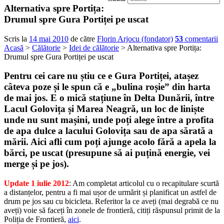
Alternativa spre Portița:
Drumul spre Gura Portiței pe uscat
Scris la
14 mai 2010
de către
Florin Arjocu (fondator)
53
comentarii
Acasă
>
Călătorie
>
Idei de călătorie
> Alternativa spre Portița:
Drumul spre Gura Portiței pe uscat
Pentru cei care nu știu ce e Gura Portiței, atașez
câteva poze și le spun că e „bulina roșie” din harta
de mai jos. E o mică stațiune în Delta Dunării, între
Lacul Golovița și Marea Neagră, un loc de liniște
unde nu sunt mașini, unde poți alege între a profita
de apa dulce a lacului Golovița sau de apa sărată a
mării. Aici afli cum poți ajunge acolo fără a apela la
bărci, pe uscat (presupune să ai puțină energie, vei
merge și pe jos).
Update 1 iulie 2012
: Am completat articolul cu o recapitulare scurtă
a distanțelor, pentru a fi mai ușor de urmărit și planificat un astfel de
drum pe jos sau cu bicicleta. Referitor la ce aveți (mai degrabă ce nu
aveți) voie să faceți în zonele de frontieră, citiți răspunsul primit de la
Poliția de Frontieră,
aici
.