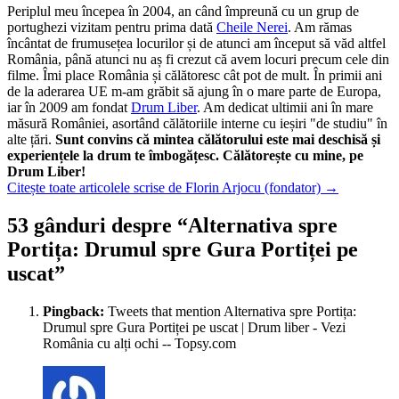
Periplul meu începea în 2004, an când împreună cu un grup de
portughezi vizitam pentru prima dată
Cheile Nerei
. Am rămas
încântat de frumusețea locurilor și de atunci am început să văd altfel
România, până atunci nu aș fi crezut că avem locuri precum cele din
filme. Îmi place România și călătoresc cât pot de mult. În primii ani
de la aderarea UE m-am grăbit să ajung în o mare parte de Europa,
iar în 2009 am fondat
Drum Liber
. Am dedicat ultimii ani în mare
măsură României, asortând călătoriile interne cu ieșiri "de studiu" în
alte țări.
Sunt convins că mintea călătorului este mai deschisă și
experiențele la drum te îmbogățesc. Călătorește cu mine, pe
Drum Liber!
Citește toate articolele scrise de Florin Arjocu (fondator)
→
53 gânduri despre “
Alternativa spre
Portița: Drumul spre Gura Portiței pe
uscat
”
Pingback:
Tweets that mention Alternativa spre Portița:
Drumul spre Gura Portiței pe uscat | Drum liber - Vezi
România cu alți ochi -- Topsy.com