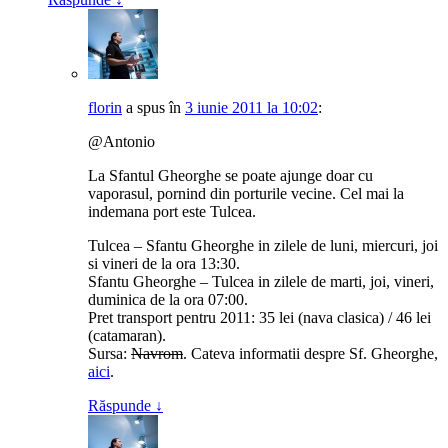
florin
a spus
în
3 iunie 2011 la 10:02
:
@Antonio
La Sfantul Gheorghe se poate ajunge doar cu
vaporasul, pornind din porturile vecine. Cel mai la
indemana port este Tulcea.
Tulcea – Sfantu Gheorghe in zilele de luni, miercuri, joi
si vineri de la ora 13:30.
Sfantu Gheorghe – Tulcea in zilele de marti, joi, vineri,
duminica de la ora 07:00.
Pret transport pentru 2011: 35 lei (nava clasica) / 46 lei
(catamaran).
Sursa:
Navrom
. Cateva informatii despre Sf. Gheorghe,
aici
.
Răspunde
↓