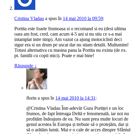
Cristina Vladau
a spus
în
14 mai 2010 la 09:59
:
Portita este foarte frumoasa si o recomand si eu (desi ultima
oara am fost, cred, cam acum 4-5 ani si nu stiu ce s-a mai
intamplat intre timp). Am vazut ca ajung motociclisti deci
sigur era si un drum pe uscat dar nu stiam detalii. Multumim!
Totusi alternativa cu masina pana la Portita nu exista (de ex.
pt. familii cu copii mici). Poate e mai bine!
Răspunde
↓
florin
a spus
în
14 mai 2010 la 14:31
:
@Cristina Vladau Într-adevăr Gura Portiței e un loc
frumos, de fapt întreaga Deltă e fenomenală, iar noi nu
profităm îndeajuns de ea. Nu sunt prea multe locuri de
genul acestea în Europa și trebuie să o protejăm, dar și
să o arătăm lumii. Mai e o cale de acces dinspre Sfântul