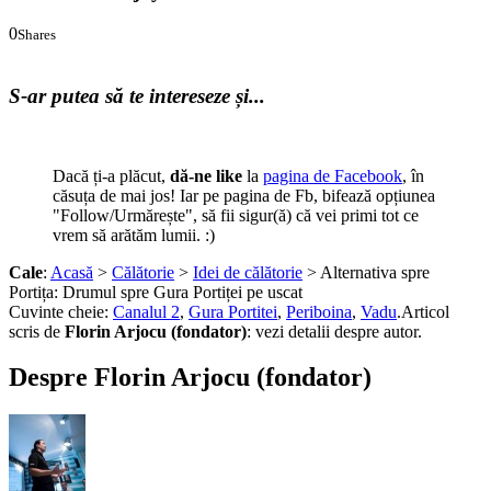
0
Shares
0
0
S-ar putea să te intereseze și...
Dacă ți-a plăcut,
dă-ne like
la
pagina de Facebook
, în
căsuța de mai jos! Iar pe pagina de Fb, bifează opțiunea
"Follow/Urmărește", să fii sigur(ă) că vei primi tot ce
vrem să arătăm lumii. :)
Cale
:
Acasă
>
Călătorie
>
Idei de călătorie
> Alternativa spre
Portița: Drumul spre Gura Portiței pe uscat
Cuvinte cheie:
Canalul 2
,
Gura Portitei
,
Periboina
,
Vadu
.
Articol
scris de
Florin Arjocu (fondator)
:
vezi detalii despre autor.
Despre Florin Arjocu (fondator)