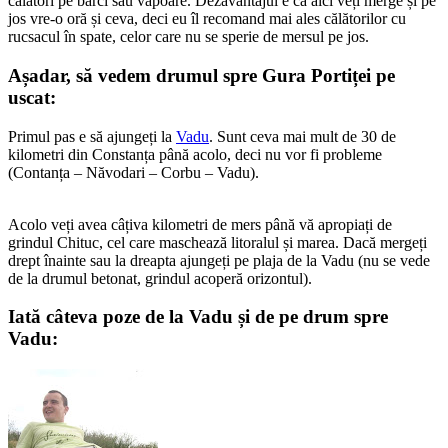
călători pe bărci sau vapoare. Dezavantajul e că aici veți merge și pe
jos vre-o oră și ceva, deci eu îl recomand mai ales călătorilor cu
rucsacul în spate, celor care nu se sperie de mersul pe jos.
Așadar, să vedem drumul spre Gura Portiței pe
uscat:
Primul pas e să ajungeți la
Vadu
. Sunt ceva mai mult de 30 de
kilometri din Constanța până acolo, deci nu vor fi probleme
(Contanța – Năvodari – Corbu – Vadu).
Acolo veți avea câțiva kilometri de mers până vă apropiați de
grindul Chituc, cel care maschează litoralul și marea. Dacă mergeți
drept înainte sau la dreapta ajungeți pe plaja de la Vadu (nu se vede
de la drumul betonat, grindul acoperă orizontul).
Iată câteva poze de la Vadu și de pe drum spre
Vadu: