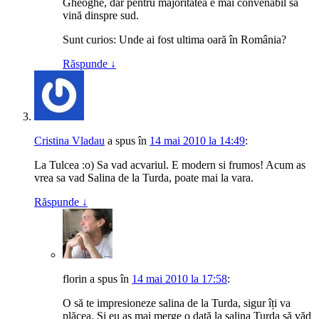
Gheoghe, dar pentru majoritatea e mai convenabil să
vină dinspre sud.
Sunt curios: Unde ai fost ultima oară în România?
Răspunde
↓
Cristina Vladau
a spus
în
14 mai 2010 la 14:49
:
La Tulcea :o) Sa vad acvariul. E modern si frumos! Acum as
vrea sa vad Salina de la Turda, poate mai la vara.
Răspunde
↓
florin
a spus
în
14 mai 2010 la 17:58
:
O să te impresioneze salina de la Turda, sigur îți va
plăcea. Și eu aș mai merge o dată la salina Turda să văd