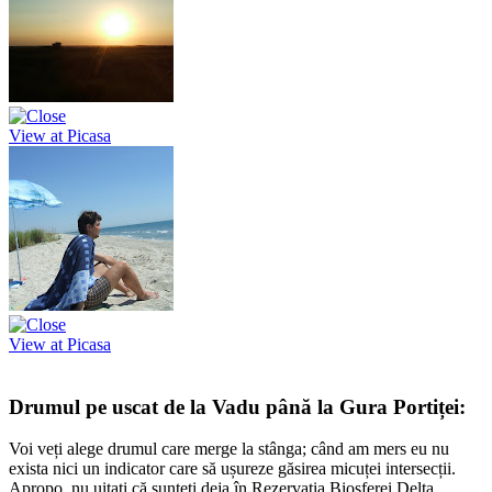
View at Picasa
View at Picasa
Drumul pe uscat de la Vadu până la Gura Portiței:
Voi veți alege drumul care merge la stânga; când am mers eu nu
exista nici un indicator care să ușureze găsirea micuței intersecții.
Apropo, nu uitați că sunteți deja în Rezervația Biosferei Delta