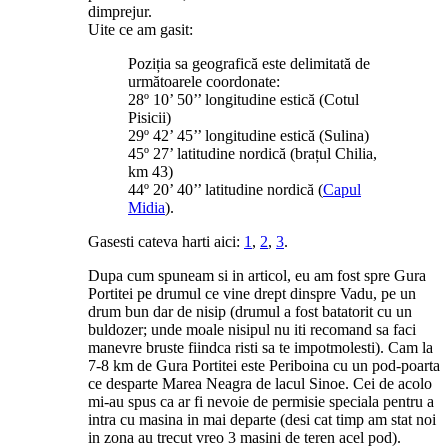
dimprejur.
Uite ce am gasit:
Poziția sa geografică este delimitată de
următoarele coordonate:
28º 10’ 50’’ longitudine estică (Cotul
Pisicii)
29º 42’ 45’’ longitudine estică (Sulina)
45º 27’ latitudine nordică (brațul Chilia,
km 43)
44º 20’ 40’’ latitudine nordică (
Capul
Midia
).
Gasesti cateva harti aici:
1
,
2
,
3
.
Dupa cum spuneam si in articol, eu am fost spre Gura
Portitei pe drumul ce vine drept dinspre Vadu, pe un
drum bun dar de nisip (drumul a fost batatorit cu un
buldozer; unde moale nisipul nu iti recomand sa faci
manevre bruste fiindca risti sa te impotmolesti). Cam la
7-8 km de Gura Portitei este Periboina cu un pod-poarta
ce desparte Marea Neagra de lacul Sinoe. Cei de acolo
mi-au spus ca ar fi nevoie de permisie speciala pentru a
intra cu masina in mai departe (desi cat timp am stat noi
in zona au trecut vreo 3 masini de teren acel pod).