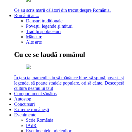
Ce au scris marii călători din trecut despre România.
Românii au...
Dansuri tradiționale
Povești, legende și mituri
Tradiții și obiceiuri
Mâncare
Alte arte
Cu ce se laudă românul
În țara ta, oamenii știu să mănânce bine, să spună povești și
legende, să poarte straiele populare, ori să cânte. Descoperă
cultura neamului tău!
Comportament sănătos
Autostop
Concursuri
Extreme românești
Evenimente
Scrie România
IAdR
Evenimentele prietenilor