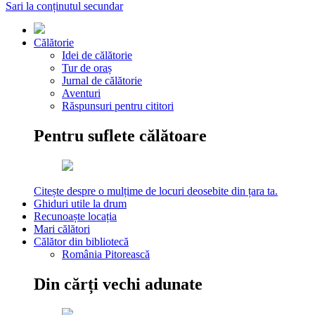
Sari la conținutul secundar
Călătorie
Idei de călătorie
Tur de oraș
Jurnal de călătorie
Aventuri
Răspunsuri pentru cititori
Pentru suflete călătoare
Citește despre o mulțime de locuri deosebite din țara ta.
Ghiduri utile la drum
Recunoaște locația
Mari călători
Călător din bibliotecă
România Pitorească
Din cărți vechi adunate