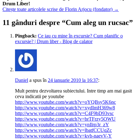
Drum Liber!
Citește toate articolele scrise de Florin Arjocu (fondator)
→
11 gânduri despre “
Cum aleg un rucsac
”
Pingback:
Ce iau cu mine în excursie? Cum planific o
excursie? | Drum liber - Blog de calator
Daniel
a spus
în
24 ianuarie 2010 la 16:37
:
Mult pentru dezvoltarea subiectului. Intre timp am mai gasit
ceva indicatii pe youtube
http://www.youtube.com/watch?v=oYQBsy5K6nc
http://www.youtube.com/watch?v=xydImH369w8
http://www.youtube.com/watch?v=C4F9bD93vsc
http://www.youtube.com/watch?v=brTFrzy5OWU
http://www.youtube.com/watch?v=ynIlrp3r_zY
http://www.youtube.com/watch?v=lbatfCCUqZc
http://www.youtube.com/watch?v=kvb-naevV-Y