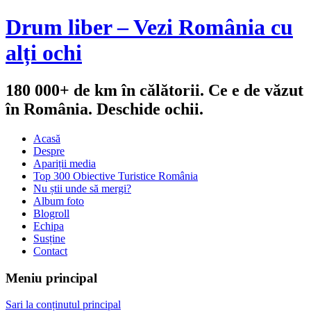
Drum liber – Vezi România cu
alți ochi
180 000+ de km în călătorii. Ce e de văzut
în România. Deschide ochii.
Acasă
Despre
Apariții media
Top 300 Obiective Turistice România
Nu știi unde să mergi?
Album foto
Blogroll
Echipa
Susține
Contact
Meniu principal
Sari la conținutul principal