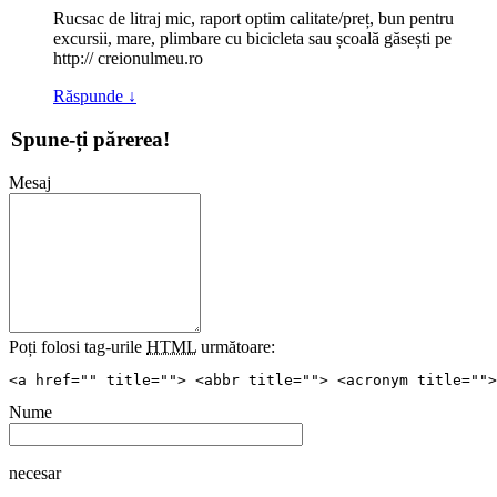
Rucsac de litraj mic, raport optim calitate/preț, bun pentru
excursii, mare, plimbare cu bicicleta sau școală găsești pe
http:// creionulmeu.ro
Răspunde
↓
Spune-ți părerea!
Mesaj
Poți folosi tag-urile
HTML
următoare:
<a href="" title=""> <abbr title=""> <acronym title="">
Nume
necesar