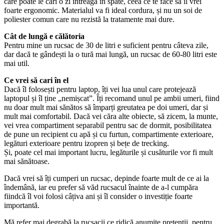
care poate le cari o zi întreagă în spate, ceea ce te face să îl vrei
foarte ergonomic. Materialul va fi ideal cordura, și nu un soi de
poliester comun care nu rezistă la tratamente mai dure.
Cât de lungă e călătoria
Pentru mine un rucsac de 30 de litri e suficient pentru câteva zile,
dar dacă te gândești la o tură mai lungă, un rucsac de 60-80 litri este
mai util.
Ce vrei să cari în el
Dacă îl folosești pentru laptop, îți vei lua unul care protejează
laptopul și îl ține „nemișcat”. Îți recomand unul pe ambii umeri, fiind
nu doar mult mai sănătos să împarți greutatea pe doi umeri, dar și
mult mai comfortabil. Dacă vei căra alte obiecte, să zicem, la munte,
vei vrea compartiment separabil pentru sac de dormit, posibilitatea
de pune un recipient cu apă și cu furtun, compartimente exterioare,
legături exterioare pentru izopren și bețe de trecking.
Și, poate cel mai important lucru, legăturile și cusăturile vor fi mult
mai sănătoase.
Dacă vrei să îți cumperi un rucsac, depinde foarte mult de ce ai la
îndemână, iar eu prefer să văd rucsacul înainte de a-l cumpăra
fiindcă îl voi folosi câțiva ani și îl consider o investiție foarte
importantă.
Mă refer mai degrabă la rucsacii ce ridică anumite pretenții, pentru