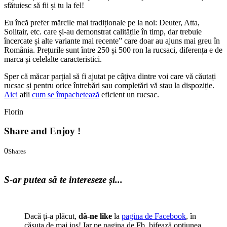
sfătuiesc să fii și tu la fel!
Eu încă prefer mărcile mai tradiționale pe la noi: Deuter, Atta,
Solitair, etc. care și-au demonstrat calitățile în timp, dar trebuie
încercate și alte variante mai recente” care doar au ajuns mai greu în
România. Prețurile sunt între 250 și 500 ron la rucsaci, diferența e de
marca și celelalte caracteristici.
Sper că măcar parțial să fi ajutat pe câțiva dintre voi care vă căutați
rucsac și pentru orice întrebări sau completări vă stau la dispoziție.
Aici
afli
cum se împachetează
eficient un rucsac.
Florin
Share and Enjoy !
0
Shares
0
0
S-ar putea să te intereseze și...
Dacă ți-a plăcut,
dă-ne like
la
pagina de Facebook
, în
căsuța de mai jos! Iar pe pagina de Fb, bifează opțiunea