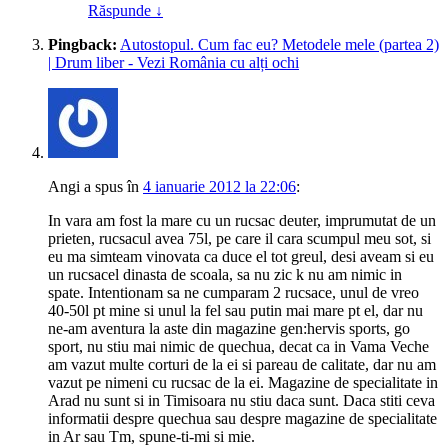
Răspunde
↓
Pingback:
Autostopul. Cum fac eu? Metodele mele (partea 2)
| Drum liber - Vezi România cu alți ochi
Angi
a spus
în
4 ianuarie 2012 la 22:06
:
In vara am fost la mare cu un rucsac deuter, imprumutat de un
prieten, rucsacul avea 75l, pe care il cara scumpul meu sot, si
eu ma simteam vinovata ca duce el tot greul, desi aveam si eu
un rucsacel dinasta de scoala, sa nu zic k nu am nimic in
spate. Intentionam sa ne cumparam 2 rucsace, unul de vreo
40-50l pt mine si unul la fel sau putin mai mare pt el, dar nu
ne-am aventura la aste din magazine gen:hervis sports, go
sport, nu stiu mai nimic de quechua, decat ca in Vama Veche
am vazut multe corturi de la ei si pareau de calitate, dar nu am
vazut pe nimeni cu rucsac de la ei. Magazine de specialitate in
Arad nu sunt si in Timisoara nu stiu daca sunt. Daca stiti ceva
informatii despre quechua sau despre magazine de specialitate
in Ar sau Tm, spune-ti-mi si mie.