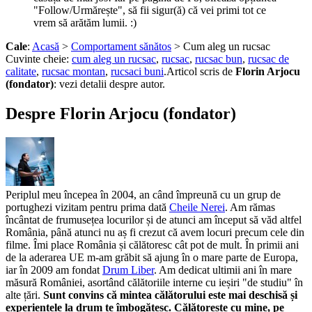
"Follow/Urmărește", să fii sigur(ă) că vei primi tot ce
vrem să arătăm lumii. :)
Cale
:
Acasă
>
Comportament sănătos
> Cum aleg un rucsac
Cuvinte cheie:
cum aleg un rucsac
,
rucsac
,
rucsac bun
,
rucsac de
calitate
,
rucsac montan
,
rucsaci buni
.
Articol scris de
Florin Arjocu
(fondator)
:
vezi detalii despre autor.
Despre Florin Arjocu (fondator)
Periplul meu începea în 2004, an când împreună cu un grup de
portughezi vizitam pentru prima dată
Cheile Nerei
. Am rămas
încântat de frumusețea locurilor și de atunci am început să văd altfel
România, până atunci nu aș fi crezut că avem locuri precum cele din
filme. Îmi place România și călătoresc cât pot de mult. În primii ani
de la aderarea UE m-am grăbit să ajung în o mare parte de Europa,
iar în 2009 am fondat
Drum Liber
. Am dedicat ultimii ani în mare
măsură României, asortând călătoriile interne cu ieșiri "de studiu" în
alte țări.
Sunt convins că mintea călătorului este mai deschisă și
experiențele la drum te îmbogățesc. Călătorește cu mine, pe