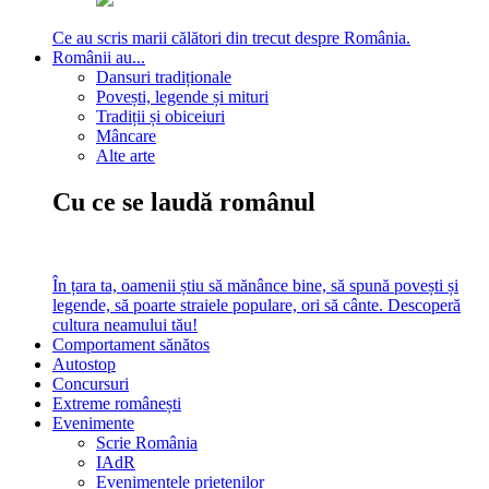
Ce au scris marii călători din trecut despre România.
Românii au...
Dansuri tradiționale
Povești, legende și mituri
Tradiții și obiceiuri
Mâncare
Alte arte
Cu ce se laudă românul
În țara ta, oamenii știu să mănânce bine, să spună povești și
legende, să poarte straiele populare, ori să cânte. Descoperă
cultura neamului tău!
Comportament sănătos
Autostop
Concursuri
Extreme românești
Evenimente
Scrie România
IAdR
Evenimentele prietenilor