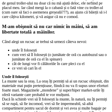
de genul troller-ului nu doar că nu mă ajută deloc, ele nefiind pe
placul meu. Iar când mergi la o cabană și o fată vine cu troller-ul
(cum oare să faci o asemenea greșeală???), au ajuns că băieții să i-l
care câțiva kilometri, și vă asigur că nu e comod.
M-am obișnuit să nu car nimic în mâini, să am
libertate totală a mâinilor.
Când alegi un rucsac ar trebui să urmezi câteva nevoi:
unde îl folosești
cum vrei să îl folosești (o jumătate de oră cu autobuzul sau o
jumătate de oră cu el în spinare)
cât de lungi vor fi călătoriile în care pleci cu el
ce vrei să cari în el
Unde îl folosești
La munte sau la oraș. La oraș îți permiți să ai un rucsac obișnuit, din
materiale mai puțin pretențioase, fiindcă nu va fi supus unor eforturi
foarte mari. Magazinele „mondene” și super/hiper market-urile îți
oferă variante care probabil te vor mulțumi.
Dacă în schimb vrei să îl folosești la munte, în natură, nu îți permiți
să se rupă, să fie incomod, vrei să fie impermeabil, să aibă
compartiment pentru sacul de dormit și vei avea și multe bagaje pe