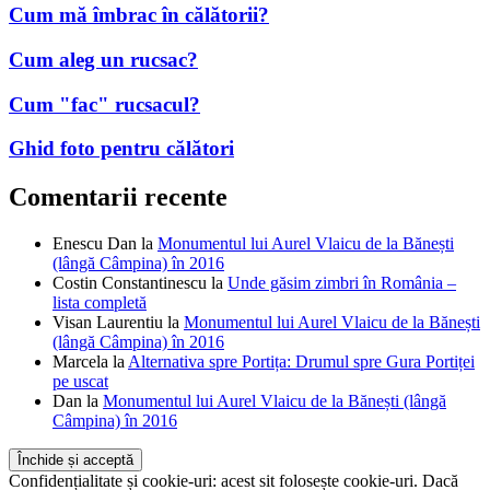
Cum mă îmbrac în călătorii?
Cum aleg un rucsac?
Cum "fac" rucsacul?
Ghid foto pentru călători
Comentarii recente
Enescu Dan
la
Monumentul lui Aurel Vlaicu de la Bănești
(lângă Câmpina) în 2016
Costin Constantinescu
la
Unde găsim zimbri în România –
lista completă
Visan Laurentiu
la
Monumentul lui Aurel Vlaicu de la Bănești
(lângă Câmpina) în 2016
Marcela
la
Alternativa spre Portița: Drumul spre Gura Portiței
pe uscat
Dan
la
Monumentul lui Aurel Vlaicu de la Bănești (lângă
Câmpina) în 2016