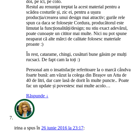
doi, pe ici, pe colo.
Restul au renunțat treptat la acest material pentru a
scădea costurile și, zic ei, pentru a ușura
producția/crearea unui design mai atractiv; gurile rele
spun ca daca se folosește Cordura, producătorul este
limutat la funcționalități/design; nu stiu exact adevărul,
poate cunoaște un cititor mai multe. Nici nu pot spune
neaparat că alte mărci de calitate folosesc materiale
proaste :)
În rest, catarame, chingi, cusături bune găsim pe mulți
rucsaci. De fapt cam la toți :)
Personal am o insatisfacție referitoare la o marcă cândva
foarte bună: am văzut la colega din Brașov un Atta de
40 de litri, dar care lasă de dorit în multe puncte.. Poate
fac un update și povestesc mai multe acolo…
Răspunde
↓
irina
a spus
în
26 iunie 2016 la 23:17
: