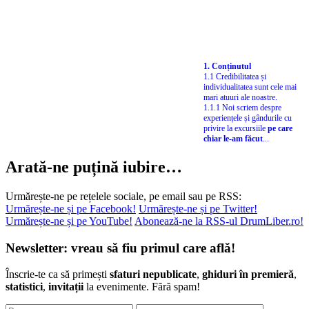
1. Conținutul
1.1 Credibilitatea și
individualitatea sunt cele mai
mari atuuri ale noastre.
1.1.1 Noi scriem despre
experiențele și gândurile cu
privire la excursiile
pe care
chiar le-am făcut
...
Arată-ne puțină iubire…
Urmărește-ne pe rețelele sociale, pe email sau pe RSS:
Urmărește-ne și pe Facebook!
Urmărește-ne și pe Twitter!
Urmărește-ne și pe YouTube!
Abonează-ne la RSS-ul DrumLiber.ro!
Newsletter: vreau să fiu primul care află!
Înscrie-te ca să primești
sfaturi nepublicate
,
ghiduri în premieră
,
statistici
,
invitații
la evenimente. Fără spam!