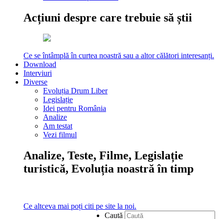
Acțiuni despre care trebuie să știi
Ce se întâmplă în curtea noastră sau a altor călători interesanți.
Download
Interviuri
Diverse
Evoluția Drum Liber
Legislație
Idei pentru România
Analize
Am testat
Vezi filmul
Analize, Teste, Filme, Legislație
turistică, Evoluția noastră în timp
Ce altceva mai poți citi pe site la noi.
Caută