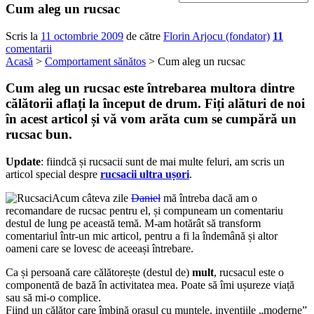
Cum aleg un rucsac
Scris la
11 octombrie 2009
de către
Florin Arjocu (fondator)
11
comentarii
Acasă
>
Comportament sănătos
> Cum aleg un rucsac
Cum aleg un rucsac este întrebarea multora dintre
călătorii aflați la început de drum. Fiți alături de noi
în acest articol și vă vom arăta cum se cumpără un
rucsac bun.
Update
: fiindcă și rucsacii sunt de mai multe feluri, am scris un
articol special despre
rucsacii ultra ușori
.
Acum câteva zile
Daniel
mă întreba dacă am o
recomandare de rucsac pentru el, și compuneam un comentariu
destul de lung pe această temă. M-am hotărât să transform
comentariul într-un mic articol, pentru a fi la îndemână și altor
oameni care se lovesc de aceeași întrebare.
Ca și persoană care călătorește (destul de)
mult
, rucsacul este o
componentă de bază în activitatea mea. Poate să îmi ușureze viață
sau să mi-o complice.
Fiind un călător care îmbină orașul cu muntele, invențiile „moderne”