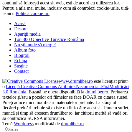
Confidențialitate și cookie-uri: acest sit folosește cookie-uri. Dacă
continui să folosești acest sit web, ești de acord cu utilizarea lor.
Pentru a afla mai multe, inclusiv cum să controlezi cookie-urile, uită-
te aici:
Politică cookie-uri
Acasă
Despre
Apariții media
Top 300 Obiective Turistice România
Nu știi unde să mergi?
Album foto
Blogroll
Echipa
Susține
Contact
www.drumliber.ro
este licenţiat printr-
o
Licenţă Creative Commons Atribuire-Necomercial-FărăModificări
3.0 România
. Bazată pe opera disponibilă la
drumliber.ro
. Preluarea
textelor şi/sau a pozelor ori filmelor se face DOAR cu citarea sursei.
Puteţi aduce mici modificări materialelor preluate. La sfârşitul
fiecărei preluări trebuie să existe un link către acest sit. Punem suflet,
muncă și timp să creștem drumliber.ro, iar cititorii merită să vadă ori
să contrazică SURSA informației.
Temă
Wordpress
modificată de
drumliber.ro