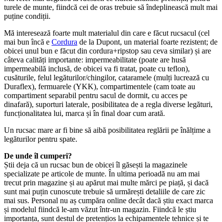
turele de munte, fiindcă cei de oras trebuie să îndeplinească mult mai
puține condiții.
Mă interesează foarte mult materialul din care e făcut rucsacul (cel
mai bun încă e
Cordura
de la Dupont, un material foarte rezistent; de
obicei unul bun e făcut din cordura+ripstop sau ceva similar) și are
câteva calități importante: impermeabilitate (poate are husă
impermeabilă inclusă, de obicei va fi tratat, poate cu teflon),
cusăturile, felul legăturilor/chingilor, cataramele (mulți lucrează cu
Duraflex), fermuarele (YKK), compartimentele (cam toate au
compartiment separabil pentru sacul de dormit, cu acces pe
dinafară), suporturi laterale, posibilitatea de a regla diverse legături,
funcționalitatea lui, marca și în final doar cum arată.
Un rucsac mare ar fi bine să aibă posibilitatea reglării pe înălțime a
legăturilor pentru spate.
De unde îl cumperi?
Știi deja că un rucsac bun de obicei îl găsești la magazinele
specializate pe articole de munte. În ultima perioadă nu am mai
trecut prin magazine și au apărut mai multe mărci pe piață, și dacă
sunt mai puțin cunoscute trebuie să urmărești detaliile de care zic
mai sus. Personal nu aș cumpăra online decât dacă știu exact marca
și modelul fiindcă le-am văzut într-un magazin. Fiindcă le știu
importanța, sunt destul de pretențios la echipamentele tehnice și te