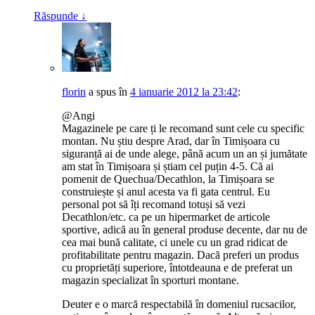
Răspunde
↓
florin
a spus
în
4 ianuarie 2012 la 23:42
:
@Angi
Magazinele pe care ți le recomand sunt cele cu specific
montan. Nu știu despre Arad, dar în Timișoara cu
siguranță ai de unde alege, până acum un an și jumătate
am stat în Timișoara și știam cel puțin 4-5. Că ai
pomenit de Quechua/Decathlon, la Timișoara se
construiește și anul acesta va fi gata centrul. Eu
personal pot să îți recomand totuși să vezi
Decathlon/etc. ca pe un hipermarket de articole
sportive, adică au în general produse decente, dar nu de
cea mai bună calitate, ci unele cu un grad ridicat de
profitabilitate pentru magazin. Dacă preferi un produs
cu proprietăți superiore, întotdeauna e de preferat un
magazin specializat în sporturi montane.
Deuter e o marcă respectabilă în domeniul rucsacilor,