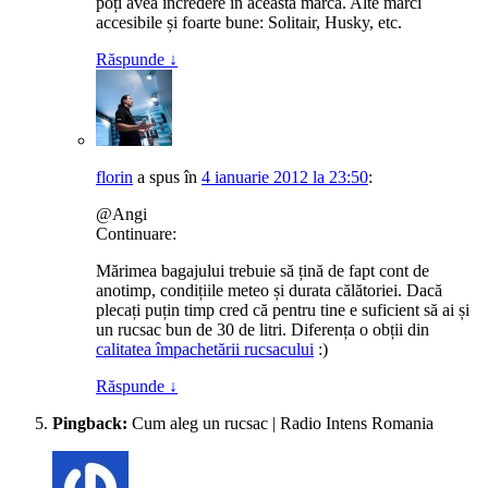
poți avea încredere în această marcă. Alte mărci
accesibile și foarte bune: Solitair, Husky, etc.
Răspunde
↓
florin
a spus
în
4 ianuarie 2012 la 23:50
:
@Angi
Continuare:
Mărimea bagajului trebuie să țină de fapt cont de
anotimp, condițiile meteo și durata călătoriei. Dacă
plecați puțin timp cred că pentru tine e suficient să ai și
un rucsac bun de 30 de litri. Diferența o obții din
calitatea împachetării rucsacului
:)
Răspunde
↓
Pingback:
Cum aleg un rucsac | Radio Intens Romania