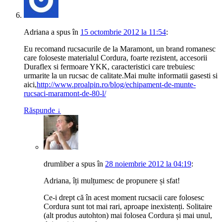
Adriana
a spus
în
15 octombrie 2012 la 11:54
:
Eu recomand rucsacurile de la Maramont, un brand romanesc
care foloseste materialul Cordura, foarte rezistent, accesorii
Duraflex si fermoare YKK, caracteristici care trebuiesc
urmarite la un rucsac de calitate.Mai multe informatii gasesti si
aici,
http://www.proalpin.ro/blog/echipament-de-munte-
rucsaci-maramont-de-80-l/
Răspunde
↓
drumliber
a spus
în
28 noiembrie 2012 la 04:19
:
Adriana, îți mulțumesc de propunere și sfat!
Ce-i drept că în acest moment rucsacii care folosesc
Cordura sunt tot mai rari, aproape inexistenți. Solitaire
(alt produs autohton) mai folosea Cordura și mai unul,