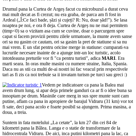
Drumul pana la Curtea de Argeș facut cu microbuzul a durat ceva
mai mult decat as fi crezut; nu era graba, de parca am fi fost in
Ardeal („Î:Ce faci bade, șăzi și cujeți? R: Nu, doar șăd!”). Se lasa
noaptea pe noi, e ora 8 deja. Curtea de Argeș nu ne mai permitem
(timp<0) sa o vizitam asa cum se cuvine, doar o parcurgem spre
capat si facem provizii pentru zilele urmatoare, la munte avem sanse
ori sa nu gasim ce cautam, ori sa gasim la pret de statiune si sa nu
mai vrem. E un sfat pentru oricine merge in statiune: cumparati-va
lucrurile necesare inainte de a ajunge intr-un loc turistic, acolo
intotdeauna preturile vor fi "ca pentru turisti", adica
MARI
. Era
marti seara. In oras multe masini cu numere straine, Italia, Spania.
Daca nu as stii ca multi de-ai nostri isi fac veacul prin respectivele
tari as fi zis ca noi trebuie sa ii invatam turism pe turci sau greci :)
Vedem pe indicatoare ca pana la Balea mai
avem drum lung, si apar deja primele ganduri ca ar fi o idee buna sa
innoptam pe drum. Masinile care merg in sus spre munte sunt cam
putine, aflam ca pana in apropiere de barajul Vidraru (31 km) vor tot
fi sate, deci pana acolo e foarte posibil sa ajungem. Prima masina, a
doua, a treia.
Suntem in fata motelului „La cetate”, la km 27 din cei 84 de
kilometri pana la Bâlea. Langa e o statie de transformare de la
hidrocentrala Vidraru. De aici, inca putini kilometri pana la lac, ca