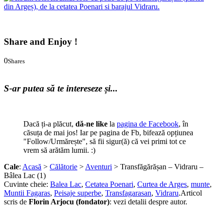
din Argeș), de la cetatea Poenari si barajul Vidraru.
Share and Enjoy !
0
Shares
0
0
S-ar putea să te intereseze și...
Dacă ți-a plăcut,
dă-ne like
la
pagina de Facebook
, în
căsuța de mai jos! Iar pe pagina de Fb, bifează opțiunea
"Follow/Urmărește", să fii sigur(ă) că vei primi tot ce
vrem să arătăm lumii. :)
Cale
:
Acasă
>
Călătorie
>
Aventuri
> Transfăgărășan – Vidraru –
Bâlea Lac (1)
Cuvinte cheie:
Balea Lac
,
Cetatea Poenari
,
Curtea de Arges
,
munte
,
Muntii Fagaras
,
Peisaje superbe
,
Transfagarasan
,
Vidraru
.
Articol
scris de
Florin Arjocu (fondator)
:
vezi detalii despre autor.