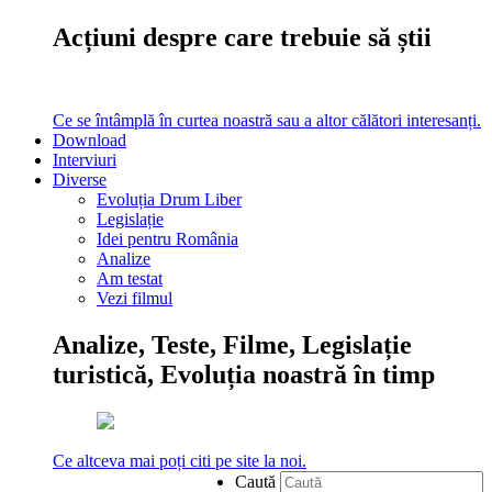
Acțiuni despre care trebuie să știi
Ce se întâmplă în curtea noastră sau a altor călători interesanți.
Download
Interviuri
Diverse
Evoluția Drum Liber
Legislație
Idei pentru România
Analize
Am testat
Vezi filmul
Analize, Teste, Filme, Legislație
turistică, Evoluția noastră în timp
Ce altceva mai poți citi pe site la noi.
Caută