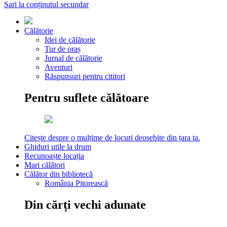
Sari la conținutul secundar
Călătorie
Idei de călătorie
Tur de oraș
Jurnal de călătorie
Aventuri
Răspunsuri pentru cititori
Pentru suflete călătoare
Citește despre o mulțime de locuri deosebite din țara ta.
Ghiduri utile la drum
Recunoaște locația
Mari călători
Călător din bibliotecă
România Pitorească
Din cărți vechi adunate