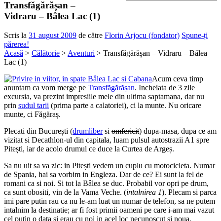
Transfăgărășan –
Vidraru – Bâlea Lac (1)
Scris la
31 august 2009
de către
Florin Arjocu (fondator)
Spune-ți
părerea!
Acasă
>
Călătorie
>
Aventuri
> Transfăgărășan – Vidraru – Bâlea
Lac (1)
Acum ceva timp
anuntam ca vom merge pe
Transfăgărășan
. Incheiata de 3 zile
excursia, va prezint impresiile mele din ultima saptamana, dar nu
prin
sudul tarii
(prima parte a calatoriei), ci la munte. Nu oricare
munte, ci Făgăraș.
Plecati din București (
drumliber
si
omfericit
) dupa-masa, dupa ce am
vizitat si Decathlon-ul din capitala, luam pulsul autostrazii A1 spre
Pitești, iar de acolo drumul ce duce la Curtea de Argeș.
Sa nu uit sa va zic: in Pitești vedem un cuplu cu motocicleta. Numar
de Spania, hai sa vorbim in Engleza. Dar de ce? Ei sunt la fel de
romani ca si noi. Si tot la Bâlea se duc. Probabil vor opri pe drum,
ca sunt obositi, vin de la Vama Veche. (
intalnirea 1
). Plecam si parca
imi pare putin rau ca nu le-am luat un numar de telefon, sa ne putem
intalnim la destinatie; ar fi fost primii oameni pe care i-am mai vazut
cel putin o data si erau cu noi in acel loc necunoscut si noua.