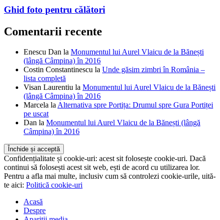
Ghid foto pentru călători
Comentarii recente
Enescu Dan
la
Monumentul lui Aurel Vlaicu de la Bănești
(lângă Câmpina) în 2016
Costin Constantinescu
la
Unde găsim zimbri în România –
lista completă
Visan Laurentiu
la
Monumentul lui Aurel Vlaicu de la Bănești
(lângă Câmpina) în 2016
Marcela
la
Alternativa spre Portița: Drumul spre Gura Portiței
pe uscat
Dan
la
Monumentul lui Aurel Vlaicu de la Bănești (lângă
Câmpina) în 2016
Confidențialitate și cookie-uri: acest sit folosește cookie-uri. Dacă
continui să folosești acest sit web, ești de acord cu utilizarea lor.
Pentru a afla mai multe, inclusiv cum să controlezi cookie-urile, uită-
te aici:
Politică cookie-uri
Acasă
Despre