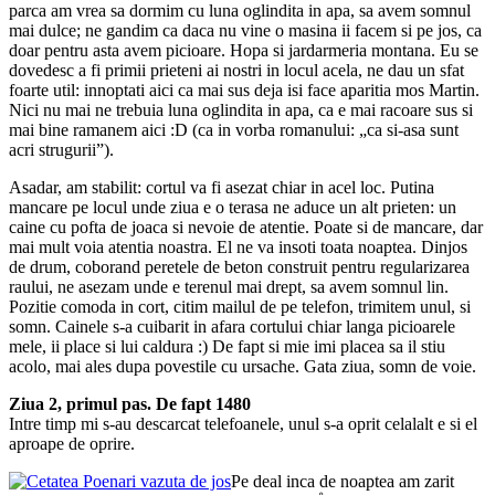
parca am vrea sa dormim cu luna oglindita in apa, sa avem somnul
mai dulce; ne gandim ca daca nu vine o masina ii facem si pe jos, ca
doar pentru asta avem picioare. Hopa si jardarmeria montana. Eu se
dovedesc a fi primii prieteni ai nostri in locul acela, ne dau un sfat
foarte util: innoptati aici ca mai sus deja isi face aparitia mos Martin.
Nici nu mai ne trebuia luna oglindita in apa, ca e mai racoare sus si
mai bine ramanem aici :D (ca in vorba romanului: „ca si-asa sunt
acri strugurii”).
Asadar, am stabilit: cortul va fi asezat chiar in acel loc. Putina
mancare pe locul unde ziua e o terasa ne aduce un alt prieten: un
caine cu pofta de joaca si nevoie de atentie. Poate si de mancare, dar
mai mult voia atentia noastra. El ne va insoti toata noaptea. Dinjos
de drum, coborand peretele de beton construit pentru regularizarea
raului, ne asezam unde e terenul mai drept, sa avem somnul lin.
Pozitie comoda in cort, citim mailul de pe telefon, trimitem unul, si
somn. Cainele s-a cuibarit in afara cortului chiar langa picioarele
mele, ii place si lui caldura :) De fapt si mie imi placea sa il stiu
acolo, mai ales dupa povestile cu ursache. Gata ziua, somn de voie.
Ziua 2, primul pas. De fapt 1480
Intre timp mi s-au descarcat telefoanele, unul s-a oprit celalalt e si el
aproape de oprire.
Pe deal inca de noaptea am zarit