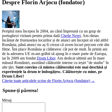
Despre Florin Arjocu (fondator)
Periplul meu începea în 2004, an când împreună cu un grup de
portughezi vizitam pentru prima dată
Cheile Nerei
. Am rămas
încântat de frumusețea locurilor și de atunci am început să văd altfel
România, până atunci nu aș fi crezut că avem locuri precum cele din
filme. Îmi place România și călătoresc cât pot de mult. În primii ani
de la aderarea UE m-am grăbit să ajung în o mare parte de Europa,
iar în 2009 am fondat
Drum Liber
. Am dedicat ultimii ani în mare
măsură României, asortând călătoriile interne cu ieșiri "de studiu" în
alte țări.
Sunt convins că mintea călătorului este mai deschisă și
experiențele la drum te îmbogățesc. Călătorește cu mine, pe
Drum Liber!
Citește toate articolele scrise de Florin Arjocu (fondator)
→
Spune-ți părerea!
Mesaj