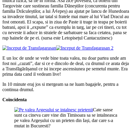
munca fizica, sa fie in forma. Asa zice povestea, ca boierii din
Targoviste care sustineau familia Dăneștilor (concurenta pentru
familia Drăculeștilor, a lui Å¢epeș) au ajutat pe Iancu de Hunedoara
sa invadeze tinutul, iar tatal si fratele mai mare al lui Vlad Dracul au
fost omorati. El scapa, si in ziua de Paste ii trage in teapa pe boierii
batrani, apoi ii „expune” ca exemplu in targ, iar pe cei tineri, cu tot
cu neveste ii aduce in straiele de sarbatoare sa faca cetatea, pana se
rup hainele de pe ei. (sursa este Letopisețul Cantacuzinesc)
E un loc de unde se vede bine toata valea, nu doar partea unde am
fost noi „cazati”, dar si ce e dincolo de deal, cu drumul ce arata deja
a Transfăgărășanul ce isi incepe ascensiunea pe semetul munte. Era
prima data cand il vedeam live!
In 10 minute eraj jos si mergeam sa ne luam bagajele, pentru a
continua drumul.
Coincidenta
Cate sanse
sunt ca cineva care vine din Timisoara sa se intalneasca
pe valea Argeșului cu un prieten din Iași, dar care s-a
mutat in Bucuresti?