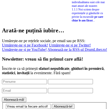
individualitatea sunt cele mai
mari atuuri ale noastre.
1.1.1 Noi scriem despre
experiențele și gândurile cu
privire la excursiile
pe care
chiar le-am făcut
...
Arată-ne puțină iubire…
Urmărește-ne pe rețelele sociale, pe email sau pe RSS:
Urmărește-ne și pe Facebook!
Urmărește-ne și pe Twitter!
Urmărește-ne și pe YouTube!
Abonează-ne la RSS-ul DrumLiber.ro!
Newsletter: vreau să fiu primul care află!
Înscrie-te ca să primești
sfaturi nepublicate
,
ghiduri în premieră
,
statistici
,
invitații
la evenimente. Fără spam!