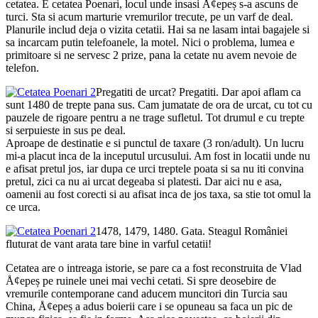
cetatea. E cetatea Poenari, locul unde insasi Å¢epeș s-a ascuns de
turci. Sta si acum marturie vremurilor trecute, pe un varf de deal.
Planurile includ deja o vizita cetatii. Hai sa ne lasam intai bagajele si
sa incarcam putin telefoanele, la motel. Nici o problema, lumea e
primitoare si ne servesc 2 prize, pana la cetate nu avem nevoie de
telefon.
Pregatiti de urcat? Pregatiti. Dar apoi aflam ca
sunt 1480 de trepte pana sus. Cam jumatate de ora de urcat, cu tot cu
pauzele de rigoare pentru a ne trage sufletul. Tot drumul e cu trepte
si serpuieste in sus pe deal.
Aproape de destinatie e si punctul de taxare (3 ron/adult). Un lucru
mi-a placut inca de la inceputul urcusului. Am fost in locatii unde nu
e afisat pretul jos, iar dupa ce urci treptele poata si sa nu iti convina
pretul, zici ca nu ai urcat degeaba si platesti. Dar aici nu e asa,
oamenii au fost corecti si au afisat inca de jos taxa, sa stie tot omul la
ce urca.
1478, 1479, 1480. Gata. Steagul României
fluturat de vant arata tare bine in varful cetatii!
Cetatea are o intreaga istorie, se pare ca a fost reconstruita de Vlad
Å¢epeș pe ruinele unei mai vechi cetati. Si spre deosebire de
vremurile contemporane cand aducem muncitori din Turcia sau
China, Å¢epeș a adus boierii care i se opuneau sa faca un pic de