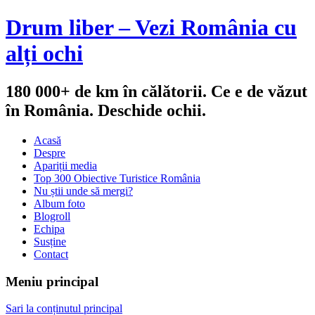
Drum liber – Vezi România cu
alți ochi
180 000+ de km în călătorii. Ce e de văzut
în România. Deschide ochii.
Acasă
Despre
Apariții media
Top 300 Obiective Turistice România
Nu știi unde să mergi?
Album foto
Blogroll
Echipa
Susține
Contact
Meniu principal
Sari la conținutul principal