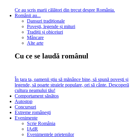
Ce au scris marii călători din trecut despre România.
Românii au...
Dansuri tradiționale
Povești, legende și mituri
Tradiții și obiceiuri
Mâncare
Alte arte
Cu ce se laudă românul
În țara ta, oamenii știu să mănânce bine, să spună povești și
legende, să poarte straiele populare, ori să cânte. Descoperă
cultura neamului tău!
Comportament sănătos
Autostop
Concursuri
Extreme românești
Evenimente
Scrie România
IAdR
Evenimentele prietenilor