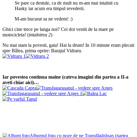
Se pare ca destule, ca de mult nu m-am mai intalnit cu
Hasky iar acum era timpul revederii.
M-am bucurat sa ne vedem! :)
Ghici cine trece pe langa noi? Cei doi veniti de la mare pe
motocicleta! (
intalnirea 2
)
Nu mai stam la povesti, gata! Hai la drum! In 10 minute eram plecati
spre Bâlea, prima oprire: Barajul Vidraru.
Iar povestea continua maine (cateva imagini din partea a II-a
aveti chiar aici)…
Albumul foto cu poze de pe Transfăgărășan (partea