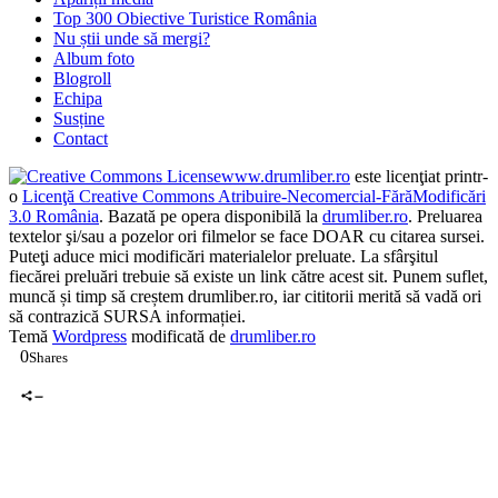
Apariții media
Top 300 Obiective Turistice România
Nu știi unde să mergi?
Album foto
Blogroll
Echipa
Susține
Contact
www.drumliber.ro
este licenţiat printr-
o
Licenţă Creative Commons Atribuire-Necomercial-FărăModificări
3.0 România
. Bazată pe opera disponibilă la
drumliber.ro
. Preluarea
textelor şi/sau a pozelor ori filmelor se face DOAR cu citarea sursei.
Puteţi aduce mici modificări materialelor preluate. La sfârşitul
fiecărei preluări trebuie să existe un link către acest sit. Punem suflet,
muncă și timp să creștem drumliber.ro, iar cititorii merită să vadă ori
să contrazică SURSA informației.
Temă
Wordpress
modificată de
drumliber.ro
0
Shares
0