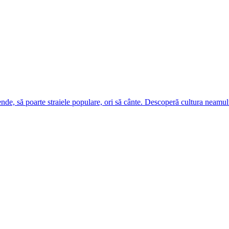
ende, să poarte straiele populare, ori să cânte. Descoperă cultura neamul