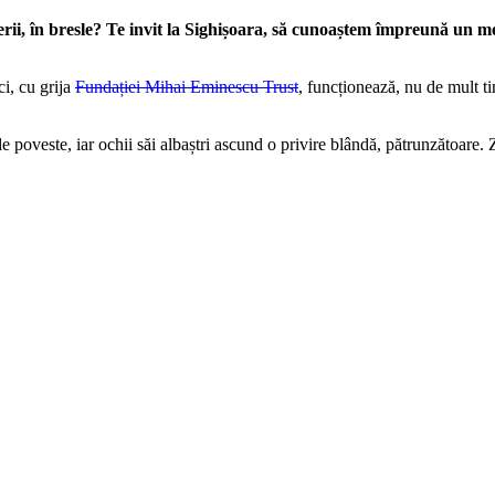
erii, în bresle? Te invit la Sighișoara, să cunoaștem împreună un m
i, cu grija
Fundației Mihai Eminescu Trust
, funcționează, nu de mult t
e poveste, iar ochii săi albaștri ascund o privire blândă, pătrunzătoare. Z