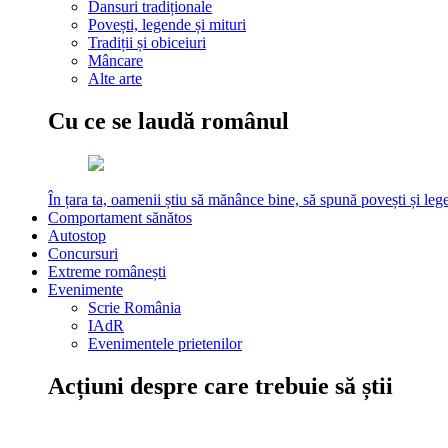
Dansuri tradiționale
Povești, legende și mituri
Tradiții și obiceiuri
Mâncare
Alte arte
Cu ce se laudă românul
În țara ta, oamenii știu să mănânce bine, să spună povești și leg
Comportament sănătos
Autostop
Concursuri
Extreme românești
Evenimente
Scrie România
IAdR
Evenimentele prietenilor
Acțiuni despre care trebuie să știi