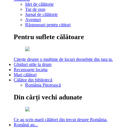
Idei de călătorie
Tur de oraș
Jurnal de călătorie
Aventuri
Răspunsuri pentru cititori
Pentru suflete călătoare
Citește despre o mulțime de locuri deosebite din țara ta.
Ghiduri utile la drum
Recunoaște locația
Mari călători
Călător din bibliotecă
România Pitorească
Din cărți vechi adunate
Ce au scris marii călători din trecut despre România.
Românii au...