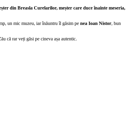
eșter din Breasla Curelarilor, meșter care duce înainte meseria,
imp, un mic muzeu, iar înăuntru îl găsim pe
nea Ioan Nistor
, bun
ău că rar veți găsi pe cineva așa autentic.