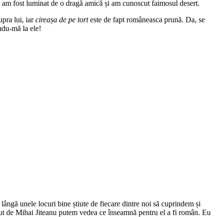
d am fost luminat de o dragă amică și am cunoscut faimosul desert.
pra lui, iar
cireașa de pe tort
este de fapt româneasca prună. Da, se
ndu-mă la ele!
lângă unele locuri bine știute de fiecare dintre noi să cuprindem și
t de Mihai Jiteanu putem vedea ce înseamnă pentru el a fi român. Eu