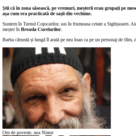
Știi că în zona săsească, pe vremuri, meșterii erau grupați pe mes
așa cum era practicată de sașii din vechime.
Suntem în Turnul Cojocarilor, sus în frumoasa cetate a Sighișoarei. Aic
meșter în
Breasla Curelarilor
.
Barba căruntă și lungă îl arată pe nea Ioan ca pe un personaj de film, d
Om de poveste, nea Nistor