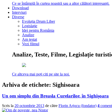
Ce se întâmplă în curtea noastră sau a altor călători interesanți.
Download
Interviuri
Diverse
Evoluția Drum Liber
Legislație
Idei pentru România
Analize
Am testat
Vezi filmul
Analize, Teste, Filme, Legislație turist
Ce altceva mai poți citi pe site la noi.
Arhiva de etichete:
Sighisoara
Un om simplu din Breasla Curelarilor, în Sighișoara
Scris la
20 octombrie 2013
de către
Florin Arjocu (fondator)
4
comenta