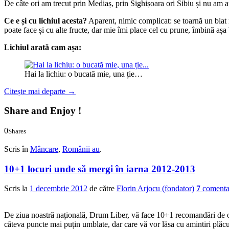
De câte ori am trecut prin Mediaș, prin Sighișoara ori Sibiu și nu am 
Ce e și cu lichiul acesta?
Aparent, nimic complicat: se toarnă un blat r
poate face și cu alte fructe, dar mie îmi place cel cu prune, îmbină aș
Lichiul arată cam așa:
Hai la lichiu: o bucată mie, una ție…
Citește mai departe
→
Share and Enjoy !
0
Shares
0
0
Scris în
Mâncare
,
Românii au
.
10+1 locuri unde să mergi în iarna 2012-2013
Scris la
1 decembrie 2012
de către
Florin Arjocu (fondator)
7
comentar
De ziua noastră națională, Drum Liber, vă face 10+1 recomandări de obie
câteva puncte mai puțin umblate, dar care vă vor lăsa cu amintiri plăc