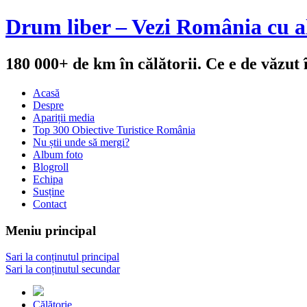
Drum liber – Vezi România cu al
180 000+ de km în călătorii. Ce e de văzut
Acasă
Despre
Apariții media
Top 300 Obiective Turistice România
Nu știi unde să mergi?
Album foto
Blogroll
Echipa
Susține
Contact
Meniu principal
Sari la conținutul principal
Sari la conținutul secundar
Călătorie