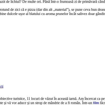
auzit de lichiul? De multe ori. Până într-o frumoasă zi de primăvară cân
otund de zici că e pizza (dar din alt „material”), se pune ceva bun deasu
a bine dulcele ușor al blatului cu aroma prunelor încât salivez doar gândi
ii
ctive turistice, 11 locuri de văzut în această iarnă. Am încercat ca pe 
ute și vă vor aduce și un strop de mândrie de a fi român. Într-un
film
făcu