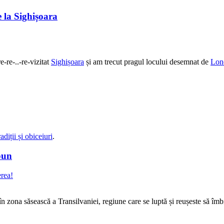
 la Sighișoara
-re-..-re-vizitat
Sighișoara
și am trecut pragul locului desemnat de
Lon
adiții și obiceiuri
.
bun
erea!
în zona săsească a Transilvaniei, regiune care se luptă și reușeste să îm