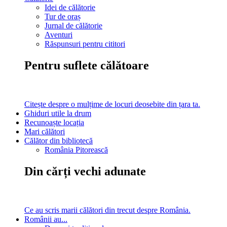
Idei de călătorie
Tur de oraș
Jurnal de călătorie
Aventuri
Răspunsuri pentru cititori
Pentru suflete călătoare
Citește despre o mulțime de locuri deosebite din țara ta.
Ghiduri utile la drum
Recunoaște locația
Mari călători
Călător din bibliotecă
România Pitorească
Din cărți vechi adunate
Ce au scris marii călători din trecut despre România.
Românii au...