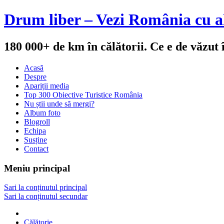
Drum liber – Vezi România cu al
180 000+ de km în călătorii. Ce e de văzut
Acasă
Despre
Apariții media
Top 300 Obiective Turistice România
Nu știi unde să mergi?
Album foto
Blogroll
Echipa
Susține
Contact
Meniu principal
Sari la conținutul principal
Sari la conținutul secundar
Călătorie