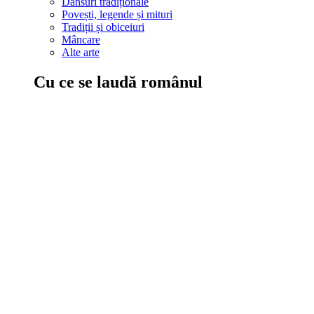
Dansuri tradiționale
Povești, legende și mituri
Tradiții și obiceiuri
Mâncare
Alte arte
Cu ce se laudă românul
În țara ta, oamenii știu să mănânce bine, să spună povești și leg
Comportament sănătos
Autostop
Concursuri
Extreme românești
Evenimente
Scrie România
IAdR
Evenimentele prietenilor
Acțiuni despre care trebuie să știi