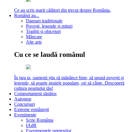
Ce au scris marii călători din trecut despre România.
Românii au...
Dansuri tradiționale
Povești, legende și mituri
Tradiții și obiceiuri
Mâncare
Alte arte
Cu ce se laudă românul
În țara ta, oamenii știu să mănânce bine, să spună povești și
legende, să poarte straiele populare, ori să cânte. Descoperă
cultura neamului tău!
Comportament sănătos
Autostop
Concursuri
Extreme românești
Evenimente
Scrie România
IAdR
Evenimentele prietenilor