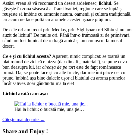
Astăzi vreau să vă recomand un desert ardelenesc,
lichiul
. Se
găsește în zona săsească a Transilvaniei, regiune care se luptă și
reușeste să îmbine cu armonie natura, oamenii și cultura tradițională,
iar acum ne face poftă cu aromele acestei ușoare prăjituri.
De câte ori am trecut prin Mediaș, prin Sighișoara ori Sibiu și nu am
auzit de lichiul? De multe ori. Până într-o frumoasă zi de primăvară
când am fost luminat de o dragă amică și am cunoscut faimosul
desert.
Ce e și cu lichiul acesta?
Aparent, nimic complicat: se toarnă un
blat rotund de zici că e pizza (dar din alt „material”), se pune ceva
bun deasupra lui, iar
cireașa de pe tort
este de fapt româneasca
prună. Da, se poate face și cu alte fructe, dar mie îmi place cel cu
prune, îmbină așa bine dulcele ușor al blatului cu aroma prunelor
încât salivez doar gândindu-mă la ele!
Lichiul arată cam așa:
Hai la lichiu: o bucată mie, una ție…
Citește mai departe
→
Share and Enjoy !