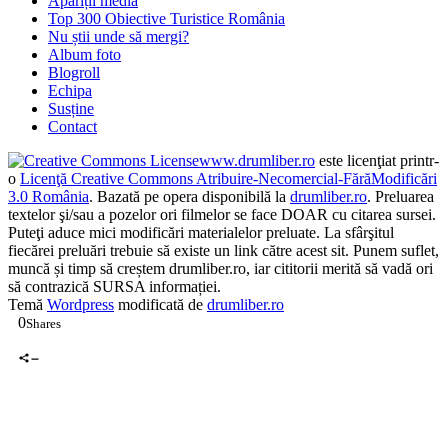
Apariții media
Top 300 Obiective Turistice România
Nu știi unde să mergi?
Album foto
Blogroll
Echipa
Susține
Contact
www.drumliber.ro
este licenţiat printr-
o
Licenţă Creative Commons Atribuire-Necomercial-FărăModificări
3.0 România
. Bazată pe opera disponibilă la
drumliber.ro
. Preluarea
textelor şi/sau a pozelor ori filmelor se face DOAR cu citarea sursei.
Puteţi aduce mici modificări materialelor preluate. La sfârşitul
fiecărei preluări trebuie să existe un link către acest sit. Punem suflet,
muncă și timp să creștem drumliber.ro, iar cititorii merită să vadă ori
să contrazică SURSA informației.
Temă
Wordpress
modificată de
drumliber.ro
0
Shares
0