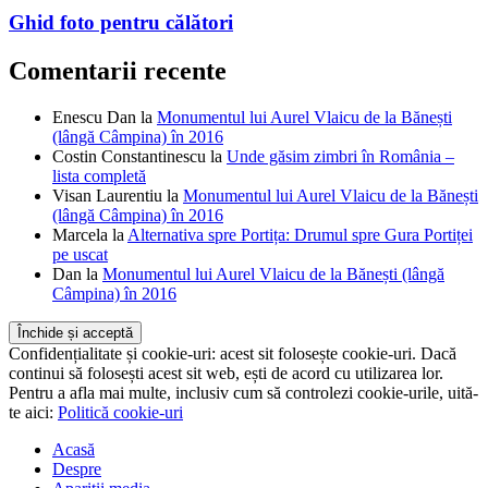
Ghid foto pentru călători
Comentarii recente
Enescu Dan
la
Monumentul lui Aurel Vlaicu de la Bănești
(lângă Câmpina) în 2016
Costin Constantinescu
la
Unde găsim zimbri în România –
lista completă
Visan Laurentiu
la
Monumentul lui Aurel Vlaicu de la Bănești
(lângă Câmpina) în 2016
Marcela
la
Alternativa spre Portița: Drumul spre Gura Portiței
pe uscat
Dan
la
Monumentul lui Aurel Vlaicu de la Bănești (lângă
Câmpina) în 2016
Confidențialitate și cookie-uri: acest sit folosește cookie-uri. Dacă
continui să folosești acest sit web, ești de acord cu utilizarea lor.
Pentru a afla mai multe, inclusiv cum să controlezi cookie-urile, uită-
te aici:
Politică cookie-uri
Acasă
Despre