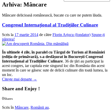
Arhiva:
Mâncare
Mâncare delicioasă românească, bucate cu care ne putem lăuda.
Congresul Internațional al Tradițiilor Culinare
Scris la
17 martie 2014
de către
Florin Arjocu (fondator)
Spune-ți
părerea!
În ultimele 4 zile, în paralel cu Târgul de Turism al României
(ediția de primăvară), s-a desfășurat în București
Congresul
Internațional al Tradițiilor Culinare
. 36 de țări au participat la
acest congres, iar capitala este singurul loc din România din acest
moment în care se găsesc sute de delicii culinare din toată lumea, la
un loc.
Citește mai departe
→
Share and Enjoy !
0
Shares
0
0
Scris în
Mâncare
,
Românii au
.