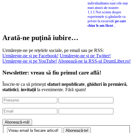
individualitatea sunt cele mai
mari atuuri ale noastre.
1.1.1 Noi scriem despre
experiențele și gândurile cu
privire la excursiile
pe care
chiar le-am făcut
...
Arată-ne puțină iubire…
Urmărește-ne pe rețelele sociale, pe email sau pe RSS:
Urmărește-ne și pe Facebook!
Urmărește-ne și pe Twitter!
Urmărește-ne și pe YouTube!
Abonează-ne la RSS-ul DrumLiber.ro!
Newsletter: vreau să fiu primul care află!
Înscrie-te ca să primești
sfaturi nepublicate
,
ghiduri în premieră
,
statistici
,
invitații
la evenimente. Fără spam!