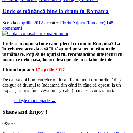
călătorie
,
Mâncare
,
Românii au
,
Tradiții și obiceiuri
.
Unde se mănâncă bine la drum în România
Scris la
8 aprilie 2012
de către
Florin Arjocu (fondator)
145
comentarii
Unde se mănâncă bine când pleci la drum în România? La
întrebarea aceasta o să îți răspund pe scurt, în rândurile
următoare. Poți să ne ajuți și tu, recomandând alte locuri cu
mâncare delicioasă, locuri descoperite în călătoriile tale.
Ultimul update:
17 aprilie 2017
De câțiva ani buni cutreier mult sau foarte mult drumurile țării și
desigur că drumul te îndeamnă din când în când să oprești la un
popas și să mănânci ceva bun și cald (mai ales acum, iarna).
Citește mai departe
→
Share and Enjoy !
0
Shares
0
0