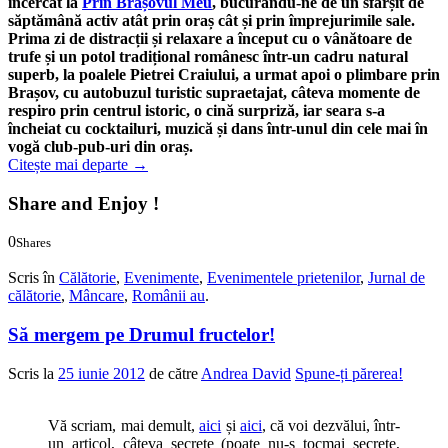
încercat la
Prin Brașovul Meu
, bucurându-ne de un sfârșit de
săptămână activ atât prin oraș cât și prin împrejurimile sale.
Prima zi de distracții și relaxare a început cu o vânătoare de
trufe și un potol tradițional românesc într-un cadru natural
superb, la poalele Pietrei Craiului, a urmat apoi o plimbare prin
Brașov, cu autobuzul turistic supraetajat, câteva momente de
respiro prin centrul istoric, o cină surpriză, iar seara s-a
încheiat cu cocktailuri, muzică și dans într-unul din cele mai în
vogă club-pub-uri din oraș.
Citește mai departe
→
Share and Enjoy !
0
Shares
0
0
Scris în
Călătorie
,
Evenimente
,
Evenimentele prietenilor
,
Jurnal de
călătorie
,
Mâncare
,
Românii au
.
Să mergem pe Drumul fructelor!
Scris la
25 iunie 2012
de către
Andrea David
Spune-ți părerea!
Vă scriam, mai demult,
aici
și
aici
, că voi dezvălui, într-
un articol, câteva secrete (poate nu-s tocmai secrete,