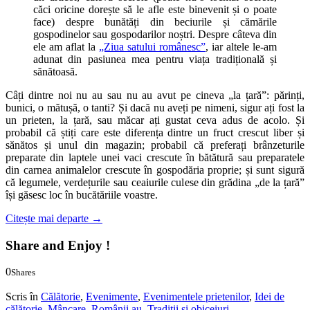
căci oricine dorește să le afle este binevenit și o poate
face) despre bunătăți din beciurile și cămările
gospodinelor sau gospodarilor noștri. Despre câteva din
ele am aflat la
„Ziua satului românesc”
, iar altele le-am
adunat din pasiunea mea pentru viața tradițională și
sănătoasă.
Câți dintre noi nu au sau nu au avut pe cineva „la țară”: părinți,
bunici, o mătușă, o tanti? Și dacă nu aveți pe nimeni, sigur ați fost la
un prieten, la țară, sau măcar ați gustat ceva adus de acolo. Și
probabil că știți care este diferența dintre un fruct crescut liber și
sănătos și unul din magazin; probabil că preferați brânzeturile
preparate din laptele unei vaci crescute în bătătură sau preparatele
din carnea animalelor crescute în gospodăria proprie; și sunt sigură
că legumele, verdețurile sau ceaiurile culese din grădina „de la țară”
își găsesc loc în bucătăriile voastre.
Citește mai departe
→
Share and Enjoy !
0
Shares
0
0
Scris în
Călătorie
,
Evenimente
,
Evenimentele prietenilor
,
Idei de