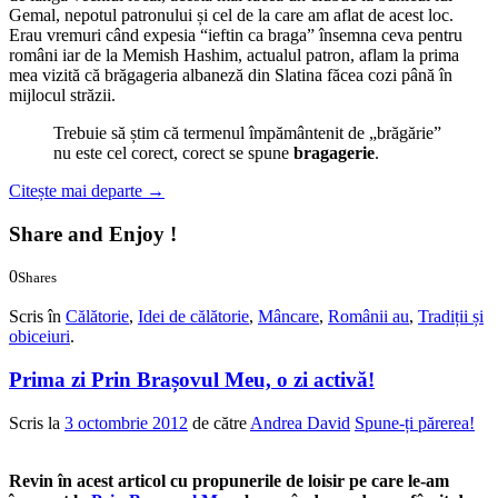
Gemal, nepotul patronului și cel de la care am aflat de acest loc.
Erau vremuri când expesia “ieftin ca braga” însemna ceva pentru
români iar de la Memish Hashim, actualul patron, aflam la prima
mea vizită că brăgageria albaneză din Slatina făcea cozi până în
mijlocul străzii.
Trebuie să știm că termenul împământenit de „brăgărie”
nu este cel corect, corect se spune
bragagerie
.
Citește mai departe
→
Share and Enjoy !
0
Shares
0
0
Scris în
Călătorie
,
Idei de călătorie
,
Mâncare
,
Românii au
,
Tradiții și
obiceiuri
.
Prima zi Prin Brașovul Meu, o zi activă!
Scris la
3 octombrie 2012
de către
Andrea David
Spune-ți părerea!
Revin în acest articol cu propunerile de loisir pe care le-am