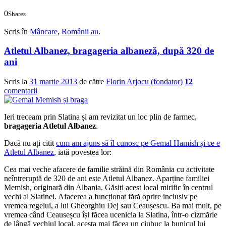
0
Shares
0
0
Scris în
Mâncare
,
Românii au
.
Atletul Albanez, bragageria albaneză, după 320 de
ani
Scris la
31 martie 2013
de către
Florin Arjocu (fondator)
12
comentarii
Ieri treceam prin Slatina și am revizitat un loc plin de farmec,
bragageria Atletul Albanez
.
Dacă nu ați citit
cum am ajuns să îl cunosc pe Gemal Hamish și ce e
Atletul Albanez
, iată povestea lor:
Cea mai veche afacere de familie străină din România cu activitate
neîntreruptă de 320 de ani este Atletul Albanez. Aparține familiei
Memish, originară din Albania. Găsiți acest local mirific în centrul
vechi al Slatinei. Afacerea a funcționat fără oprire inclusiv pe
vremea regelui, a lui Gheorghiu Dej sau Ceaușescu. Ba mai mult, pe
vremea când Ceauseșcu își făcea ucenicia la Slatina, într-o cizmărie
de lângă vechiul local, acesta mai făcea un ciubuc la bunicul lui