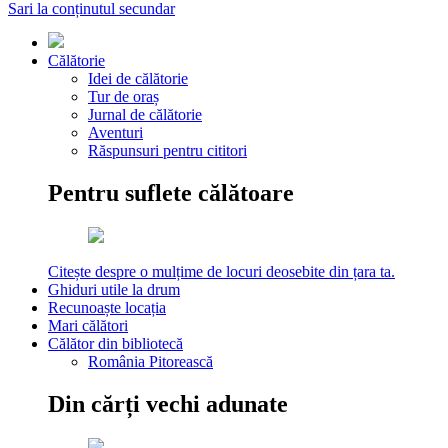
Sari la conținutul secundar
Călătorie
Idei de călătorie
Tur de oraș
Jurnal de călătorie
Aventuri
Răspunsuri pentru cititori
Pentru suflete călătoare
Citește despre o mulțime de locuri deosebite din țara ta.
Ghiduri utile la drum
Recunoaște locația
Mari călători
Călător din bibliotecă
România Pitorească
Din cărți vechi adunate