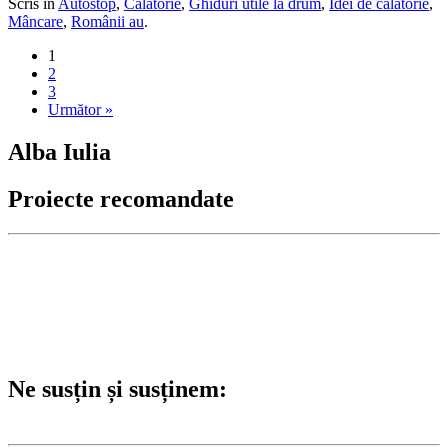
Scris în
Autostop
,
Călătorie
,
Ghiduri utile la drum
,
Idei de călătorie
,
Mâncare
,
Românii au
.
1
2
3
Următor »
Alba Iulia
Proiecte recomandate
Ne susțin și susținem: