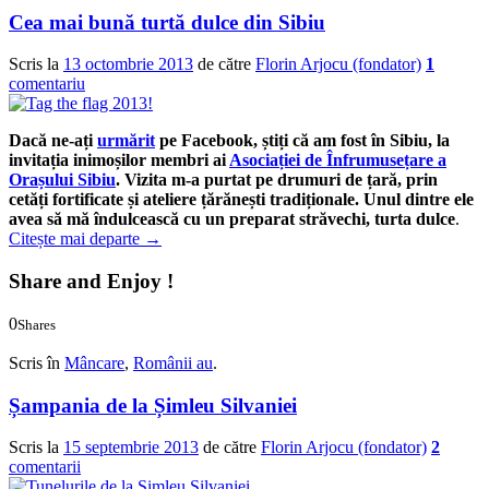
Cea mai bună turtă dulce din Sibiu
Scris la
13 octombrie 2013
de către
Florin Arjocu (fondator)
1
comentariu
Dacă ne-ați
urmărit
pe Facebook, știți că am fost în Sibiu, la
invitația inimoșilor membri ai
Asociației de Înfrumusețare a
Orașului Sibiu
. Vizita m-a purtat pe drumuri de țară, prin
cetăți fortificate și ateliere țărănești tradiționale. Unul dintre ele
avea să mă îndulcească cu un preparat străvechi,
turta dulce
.
Citește mai departe
→
Share and Enjoy !
0
Shares
0
0
Scris în
Mâncare
,
Românii au
.
Șampania de la Șimleu Silvaniei
Scris la
15 septembrie 2013
de către
Florin Arjocu (fondator)
2
comentarii