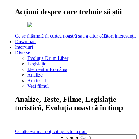
Acțiuni despre care trebuie să știi
Ce se întâmplă în curtea noastră sau a altor călători interesanți.
Download
Interviuri
Diverse
Evoluția Drum Liber
Legislație
Idei pentru România
Analize
Am testat
Vezi filmul
Analize, Teste, Filme, Legislație
turistică, Evoluția noastră în timp
Ce altceva mai poți citi pe site la noi.
Caută