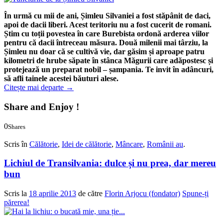
În urmă cu mii de ani, Șimleu Silvaniei a fost stăpânit de daci,
apoi de dacii liberi. Acest teritoriu nu a fost cucerit de romani.
Știm cu toții povestea în care Burebista ordonă arderea viilor
pentru că dacii întreceau măsura. Două milenii mai târziu, la
Șimleu nu doar că se cultivă vie, dar găsim și aproape patru
kilometri de hrube săpate în stânca Măgurii care adăpostesc și
protejează un preparat nobil – șampania. Te invit în adâncuri,
să afli tainele acestei băuturi alese.
Citește mai departe
→
Share and Enjoy !
0
Shares
0
0
Scris în
Călătorie
,
Idei de călătorie
,
Mâncare
,
Românii au
.
Lichiul de Transilvania: dulce și nu prea, dar mereu
bun
Scris la
18 aprilie 2013
de către
Florin Arjocu (fondator)
Spune-ți
părerea!