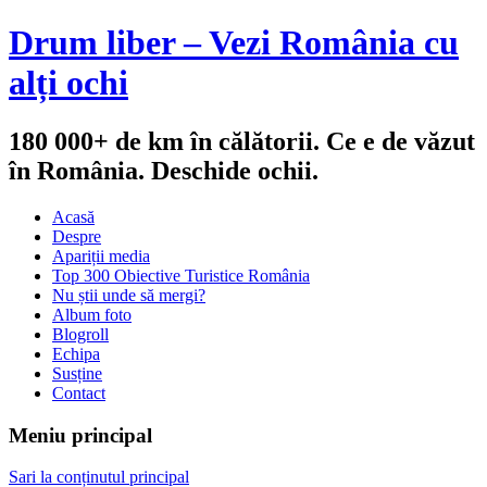
Drum liber – Vezi România cu
alți ochi
180 000+ de km în călătorii. Ce e de văzut
în România. Deschide ochii.
Acasă
Despre
Apariții media
Top 300 Obiective Turistice România
Nu știi unde să mergi?
Album foto
Blogroll
Echipa
Susține
Contact
Meniu principal
Sari la conținutul principal