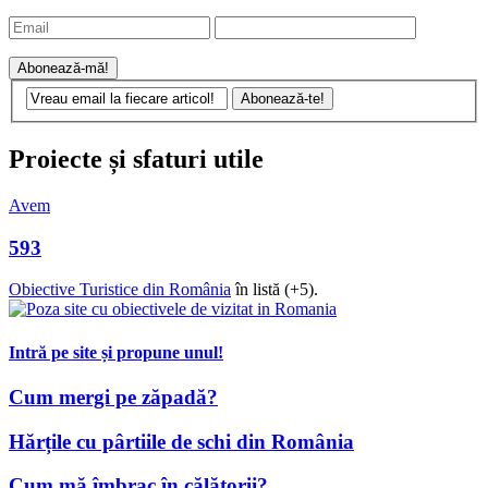
Proiecte și sfaturi utile
Avem
593
Obiective Turistice din România
în listă (+5).
Intră pe site și propune unul!
Cum mergi pe zăpadă?
Hărțile cu pârtiile de schi din România
Cum mă îmbrac în călătorii?
Cum aleg un rucsac?