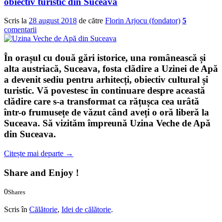
obiectiv turistic din Suceava
Scris la
28 august 2018
de către
Florin Arjocu (fondator)
5
comentarii
În orașul cu două gări istorice, una românească și
alta austriacă, Suceava, fosta clădire a Uzinei de Apă
a devenit sediu pentru arhitecți, obiectiv cultural și
turistic. Vă povestesc în continuare despre această
clădire care s-a transformat ca rățușca cea urâtă
într-o frumusețe de văzut când aveți o oră liberă la
Suceava. Să vizităm împreună
Uzina Veche de Apă
din Suceava
.
Citește mai departe
→
Share and Enjoy !
0
Shares
0
0
Scris în
Călătorie
,
Idei de călătorie
.