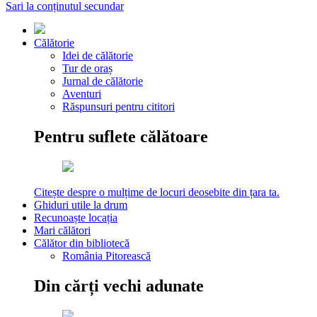
Sari la conținutul secundar
Călătorie
Idei de călătorie
Tur de oraș
Jurnal de călătorie
Aventuri
Răspunsuri pentru cititori
Pentru suflete călătoare
Citește despre o mulțime de locuri deosebite din țara ta.
Ghiduri utile la drum
Recunoaște locația
Mari călători
Călător din bibliotecă
România Pitorească
Din cărți vechi adunate