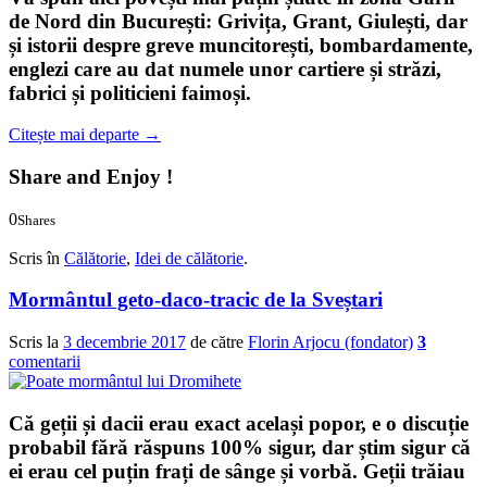
de Nord din București: Grivița, Grant, Giulești, dar
și istorii despre greve muncitorești, bombardamente,
englezi care au dat numele unor cartiere și străzi,
fabrici și politicieni faimoși.
Citește mai departe
→
Share and Enjoy !
0
Shares
0
0
Scris în
Călătorie
,
Idei de călătorie
.
Mormântul geto-daco-tracic de la Sveștari
Scris la
3 decembrie 2017
de către
Florin Arjocu (fondator)
3
comentarii
Că geții și dacii erau exact același popor, e o discuție
probabil fără răspuns 100% sigur, dar știm sigur că
ei erau cel puțin frați de sânge și vorbă. Geții trăiau