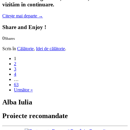
vizităm în continuare.
Citește mai departe
→
Share and Enjoy !
0
Shares
0
0
Scris în
Călătorie
,
Idei de călătorie
.
1
2
3
4
…
63
Următor »
Alba Iulia
Proiecte recomandate