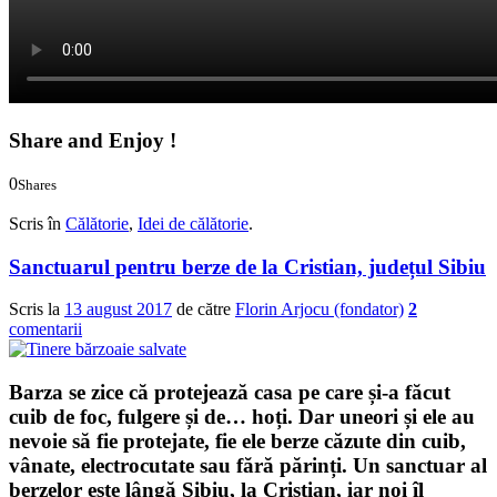
Share and Enjoy !
0
Shares
0
0
Scris în
Călătorie
,
Idei de călătorie
.
Sanctuarul pentru berze de la Cristian, județul Sibiu
Scris la
13 august 2017
de către
Florin Arjocu (fondator)
2
comentarii
Barza se zice că protejează casa pe care și-a făcut
cuib de foc, fulgere și de… hoți. Dar uneori și ele au
nevoie să fie protejate, fie ele berze căzute din cuib,
vânate, electrocutate sau fără părinți. Un sanctuar al
berzelor
este lângă Sibiu, la Cristian, iar noi îl