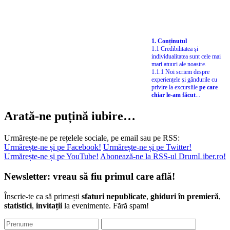
1. Conținutul
1.1 Credibilitatea și
individualitatea sunt cele mai
mari atuuri ale noastre.
1.1.1 Noi scriem despre
experiențele și gândurile cu
privire la excursiile
pe care
chiar le-am făcut
...
Arată-ne puțină iubire…
Urmărește-ne pe rețelele sociale, pe email sau pe RSS:
Urmărește-ne și pe Facebook!
Urmărește-ne și pe Twitter!
Urmărește-ne și pe YouTube!
Abonează-ne la RSS-ul DrumLiber.ro!
Newsletter: vreau să fiu primul care află!
Înscrie-te ca să primești
sfaturi nepublicate
,
ghiduri în premieră
,
statistici
,
invitații
la evenimente. Fără spam!