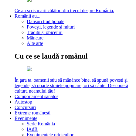
Ce au scris marii călători din trecut despre România.
Românii au...
Dansuri tradiționale
Povești, legende și mituri
Tradiții și obiceiuri
Mâncare
Alte arte
Cu ce se laudă românul
În țara ta, oamenii știu să mănânce bine, să spună povești și
legende, să poarte straiele populare, ori să cânte. Descoperă
cultura neamului tău!
Comportament sănătos
Autostop
Concursuri
Extreme românești
Evenimente
Scrie România
IAdR
Evenimentele prietenilor