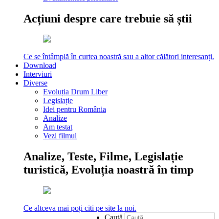
Acțiuni despre care trebuie să știi
Ce se întâmplă în curtea noastră sau a altor călători interesanți.
Download
Interviuri
Diverse
Evoluția Drum Liber
Legislație
Idei pentru România
Analize
Am testat
Vezi filmul
Analize, Teste, Filme, Legislație
turistică, Evoluția noastră în timp
Ce altceva mai poți citi pe site la noi.
Caută