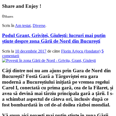
Share and Enjoy !
0
Shares
0
0
Scris în
Am testat
,
Diverse
.
Podul Grant, Griviței, Giulești: lucruri mai puțin
știute despre zona Gării de Nord din București
Scris la
10 decembrie 2017
de către
Florin Arjocu (fondator)
5
comentarii
Câți dintre noi nu am ajuns prin
Gara de Nord
din
București
? Fostă
Gară a Târgoviștei
era gara
modernă a Bucureștiului inițiată pe vremea regelui
Carol I, conectată cu prima gară, cea de la Filaret, și
avea să devină mai târziu principala gară a țării. I s-
a schimbat aspectul de câteva ori, inclusiv după ce
fost bombardată în cel de-al doilea război mondial.
Vă spun aici povești mai puțin știute în zona Gării