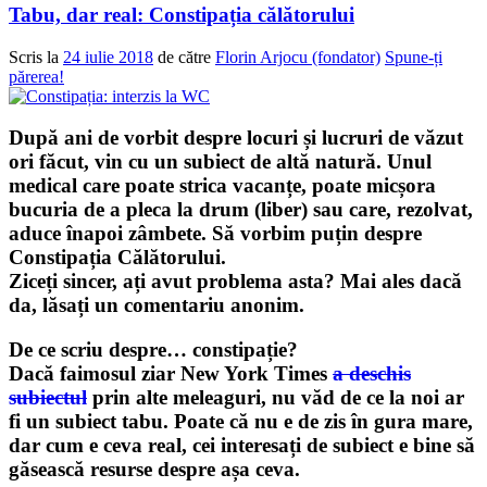
Tabu, dar real: Constipația călătorului
Scris la
24 iulie 2018
de către
Florin Arjocu (fondator)
Spune-ți
părerea!
După ani de vorbit despre locuri și lucruri de văzut
ori făcut, vin cu un subiect de altă natură. Unul
medical care poate strica vacanțe, poate micșora
bucuria de a pleca la drum (liber) sau care, rezolvat,
aduce înapoi zâmbete. Să vorbim puțin despre
Constipația Călătorului.
Ziceți sincer, ați avut problema asta? Mai ales dacă
da, lăsați un comentariu anonim.
De ce scriu despre… constipație?
Dacă faimosul ziar New York Times
a deschis
subiectul
prin alte meleaguri, nu văd de ce la noi ar
fi un subiect tabu. Poate că nu e de zis în gura mare,
dar cum e ceva real, cei interesați de subiect e bine să
găsească resurse despre așa ceva.