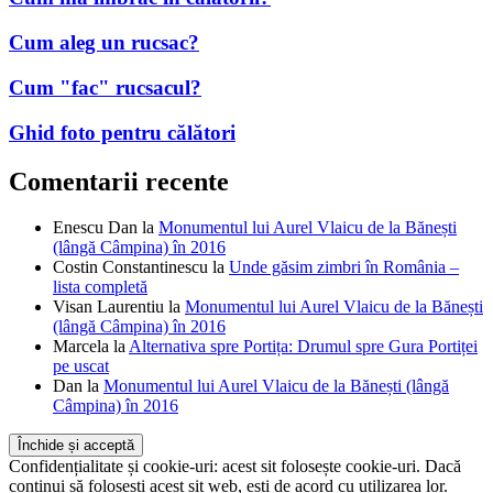
Cum "fac" rucsacul?
Ghid foto pentru călători
Comentarii recente
Enescu Dan
la
Monumentul lui Aurel Vlaicu de la Bănești
(lângă Câmpina) în 2016
Costin Constantinescu
la
Unde găsim zimbri în România –
lista completă
Visan Laurentiu
la
Monumentul lui Aurel Vlaicu de la Bănești
(lângă Câmpina) în 2016
Marcela
la
Alternativa spre Portița: Drumul spre Gura Portiței
pe uscat
Dan
la
Monumentul lui Aurel Vlaicu de la Bănești (lângă
Câmpina) în 2016
Confidențialitate și cookie-uri: acest sit folosește cookie-uri. Dacă
continui să folosești acest sit web, ești de acord cu utilizarea lor.
Pentru a afla mai multe, inclusiv cum să controlezi cookie-urile, uită-
te aici:
Politică cookie-uri