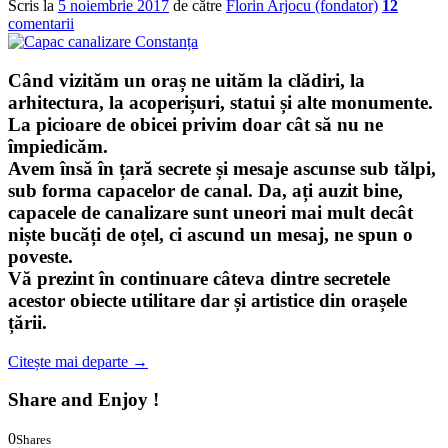
Scris la
5 noiembrie 2017
de către
Florin Arjocu (fondator)
12
comentarii
Când vizităm un oraș ne uităm la clădiri, la
arhitectura, la acoperișuri, statui și alte monumente.
La picioare de obicei privim doar cât să nu ne
împiedicăm.
Avem însă în țară secrete și mesaje ascunse sub tălpi,
sub forma
capacelor de canal
. Da, ați auzit bine,
capacele de canalizare sunt uneori mai mult decât
niște bucăți de oțel, ci ascund un mesaj, ne spun o
poveste.
Vă prezint în continuare câteva dintre secretele
acestor obiecte utilitare dar și artistice din orașele
țării.
Citește mai departe
→
Share and Enjoy !
0
Shares