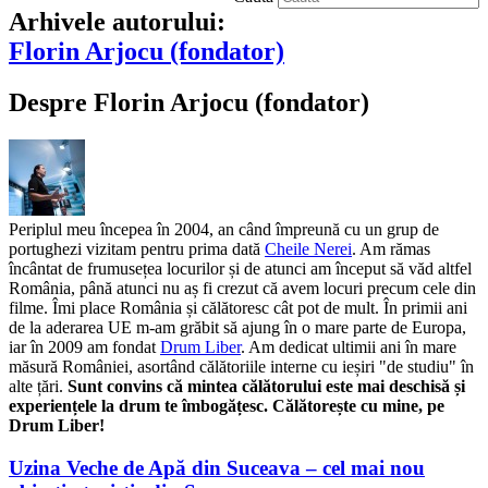
Arhivele autorului:
Florin Arjocu (fondator)
Despre Florin Arjocu (fondator)
Periplul meu începea în 2004, an când împreună cu un grup de
portughezi vizitam pentru prima dată
Cheile Nerei
. Am rămas
încântat de frumusețea locurilor și de atunci am început să văd altfel
România, până atunci nu aș fi crezut că avem locuri precum cele din
filme. Îmi place România și călătoresc cât pot de mult. În primii ani
de la aderarea UE m-am grăbit să ajung în o mare parte de Europa,
iar în 2009 am fondat
Drum Liber
. Am dedicat ultimii ani în mare
măsură României, asortând călătoriile interne cu ieșiri "de studiu" în
alte țări.
Sunt convins că mintea călătorului este mai deschisă și
experiențele la drum te îmbogățesc. Călătorește cu mine, pe
Drum Liber!
Uzina Veche de Apă din Suceava – cel mai nou