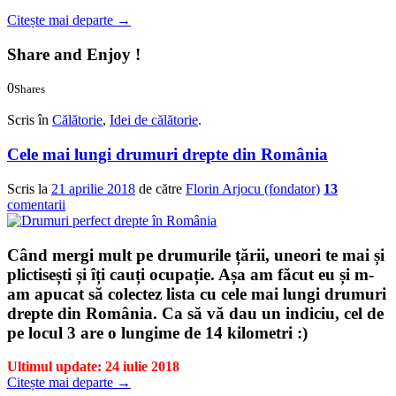
Citește mai departe
→
Share and Enjoy !
0
Shares
0
0
Scris în
Călătorie
,
Idei de călătorie
.
Cele mai lungi drumuri drepte din România
Scris la
21 aprilie 2018
de către
Florin Arjocu (fondator)
13
comentarii
Când mergi mult pe drumurile țării, uneori te mai și
plictisești și îți cauți ocupație. Așa am făcut eu și m-
am apucat să colectez lista cu
cele mai lungi drumuri
drepte
din România. Ca să vă dau un indiciu, cel de
pe locul 3 are o lungime de 14 kilometri :)
Ultimul update: 24 iulie 2018
Citește mai departe
→