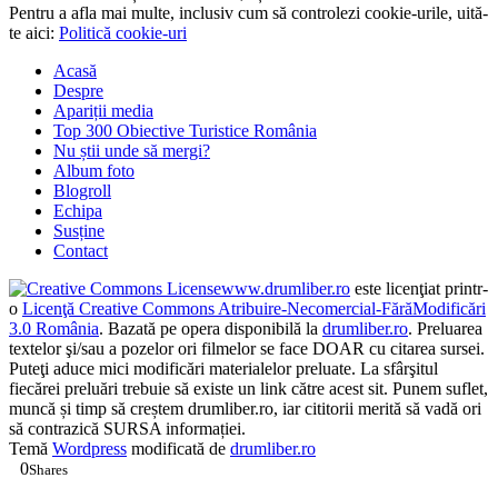
Acasă
Despre
Apariții media
Top 300 Obiective Turistice România
Nu știi unde să mergi?
Album foto
Blogroll
Echipa
Susține
Contact
www.drumliber.ro
este licenţiat printr-
o
Licenţă Creative Commons Atribuire-Necomercial-FărăModificări
3.0 România
. Bazată pe opera disponibilă la
drumliber.ro
. Preluarea
textelor şi/sau a pozelor ori filmelor se face DOAR cu citarea sursei.
Puteţi aduce mici modificări materialelor preluate. La sfârşitul
fiecărei preluări trebuie să existe un link către acest sit. Punem suflet,
muncă și timp să creștem drumliber.ro, iar cititorii merită să vadă ori
să contrazică SURSA informației.
Temă
Wordpress
modificată de
drumliber.ro
0
Shares
0