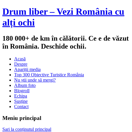
Drum liber – Vezi România cu
alți ochi
180 000+ de km în călătorii. Ce e de văzut
în România. Deschide ochii.
Acasă
Despre
Apariții media
Top 300 Obiective Turistice România
Nu știi unde să mergi?
Album foto
Blogroll
Echipa
Susține
Contact
Meniu principal
Sari la conținutul principal