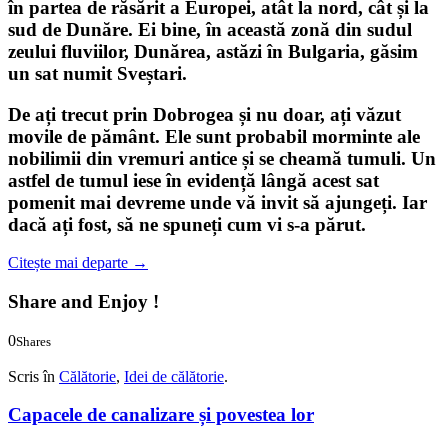
în partea de răsărit a Europei, atât la nord, cât și la
sud de Dunăre. Ei bine, în această zonă din sudul
zeului fluviilor, Dunărea, astăzi în Bulgaria, găsim
un sat numit
Sveștari
.
De ați trecut prin Dobrogea și nu doar, ați văzut
movile de pământ. Ele sunt probabil morminte ale
nobilimii din vremuri antice și se cheamă tumuli. Un
astfel de
tumul
iese în evidență lângă acest sat
pomenit mai devreme unde vă invit să ajungeți. Iar
dacă ați fost, să ne spuneți cum vi s-a părut.
Citește mai departe
→
Share and Enjoy !
0
Shares
0
0
Scris în
Călătorie
,
Idei de călătorie
.
Capacele de canalizare și povestea lor