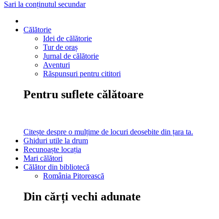
Sari la conținutul secundar
Călătorie
Idei de călătorie
Tur de oraș
Jurnal de călătorie
Aventuri
Răspunsuri pentru cititori
Pentru suflete călătoare
Citește despre o mulțime de locuri deosebite din țara ta.
Ghiduri utile la drum
Recunoaște locația
Mari călători
Călător din bibliotecă
România Pitorească
Din cărți vechi adunate