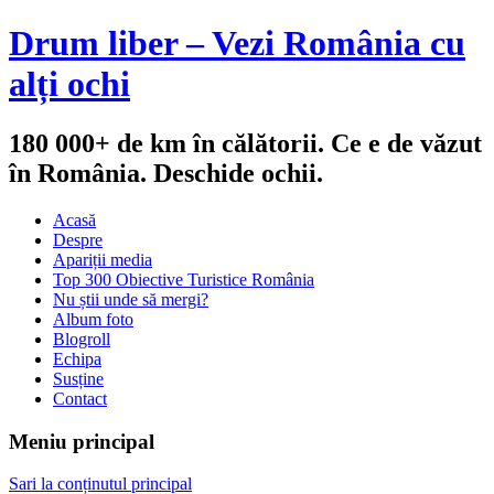
Drum liber – Vezi România cu
alți ochi
180 000+ de km în călătorii. Ce e de văzut
în România. Deschide ochii.
Acasă
Despre
Apariții media
Top 300 Obiective Turistice România
Nu știi unde să mergi?
Album foto
Blogroll
Echipa
Susține
Contact
Meniu principal
Sari la conținutul principal