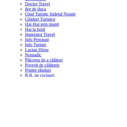
Doctor Travel
dor de duca
Ghid Turistic Județul Neamț
Ghiduri Turistice
Hai Hui prin munți
Hai la bord
Imperator Travel
Info Pensiuni
Info Turism
Lucian Hirsu
Nomadic
Plăcerea de a călători
Povești de călătorie
Printre rânduri
R.R. pe coclauri
Rânca Online și webcam-uri din România
Timișoara văzută de sus
Trans Ferro
Travel Girls
Tuk Tuk – Oriunde te duc
Turistu.ro
Viajoa
Young, Urban Travelers™