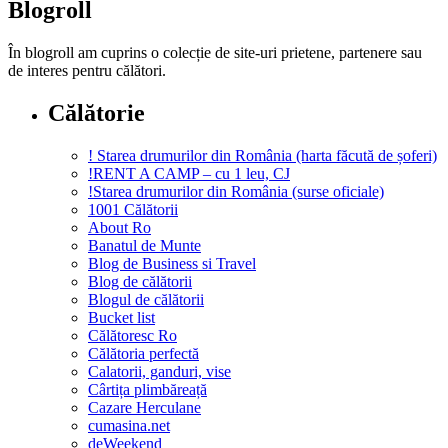
Blogroll
În blogroll am cuprins o colecție de site-uri prietene, partenere sau
de interes pentru călători.
Călătorie
! Starea drumurilor din România (harta făcută de șoferi)
!RENT A CAMP – cu 1 leu, CJ
!Starea drumurilor din România (surse oficiale)
1001 Călătorii
About Ro
Banatul de Munte
Blog de Business si Travel
Blog de călătorii
Blogul de călătorii
Bucket list
Călătoresc Ro
Călătoria perfectă
Calatorii, ganduri, vise
Cârtița plimbăreață
Cazare Herculane
cumasina.net
deWeekend