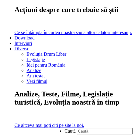
Acțiuni despre care trebuie să știi
Ce se întâmplă în curtea noastră sau a altor călători interesanți.
Download
Interviuri
Diverse
Evoluția Drum Liber
Legislație
Idei pentru România
Analize
Am testat
Vezi filmul
Analize, Teste, Filme, Legislație
turistică, Evoluția noastră în timp
Ce altceva mai poți citi pe site la noi.
Caută