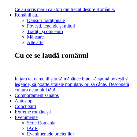
Ce au scris marii călători din trecut despre România.
Românii au...
Dansuri tradiționale
Povești, legende și mituri
Tradiții și obiceiuri
Mâncare
Alte arte
Cu ce se laudă românul
În țara ta, oamenii știu să mănânce bine, să spună povești și
legende, să poarte straiele populare, ori să cânte. Descoperă
cultura neamului tău!
Comportament sănătos
Autostop
Concursuri
Extreme românești
Evenimente
Scrie România
IAdR
Evenimentele prietenilor