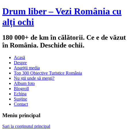
Drum liber – Vezi România cu
alți ochi
180 000+ de km în călătorii. Ce e de văzut
în România. Deschide ochii.
Acasă
Despre
Apariții media
Top 300 Obiective Turistice România
Nu știi unde să mergi?
Album foto
Blogroll
Echipa
Susține
Contact
Meniu principal
Sari la conținutul principal