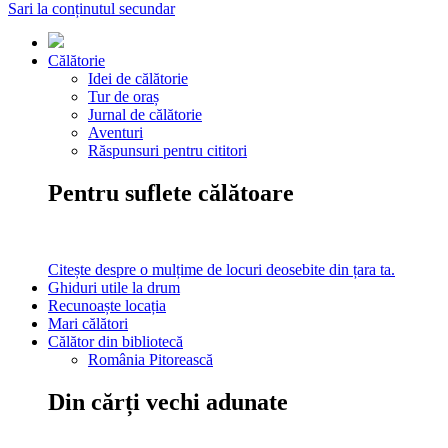
Sari la conținutul secundar
Călătorie
Idei de călătorie
Tur de oraș
Jurnal de călătorie
Aventuri
Răspunsuri pentru cititori
Pentru suflete călătoare
Citește despre o mulțime de locuri deosebite din țara ta.
Ghiduri utile la drum
Recunoaște locația
Mari călători
Călător din bibliotecă
România Pitorească
Din cărți vechi adunate