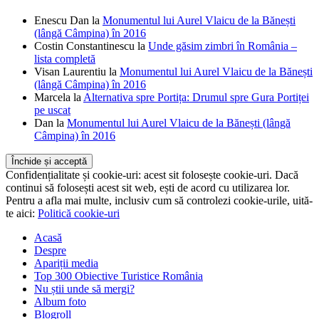
Enescu Dan
la
Monumentul lui Aurel Vlaicu de la Bănești
(lângă Câmpina) în 2016
Costin Constantinescu
la
Unde găsim zimbri în România –
lista completă
Visan Laurentiu
la
Monumentul lui Aurel Vlaicu de la Bănești
(lângă Câmpina) în 2016
Marcela
la
Alternativa spre Portița: Drumul spre Gura Portiței
pe uscat
Dan
la
Monumentul lui Aurel Vlaicu de la Bănești (lângă
Câmpina) în 2016
Confidențialitate și cookie-uri: acest sit folosește cookie-uri. Dacă
continui să folosești acest sit web, ești de acord cu utilizarea lor.
Pentru a afla mai multe, inclusiv cum să controlezi cookie-urile, uită-
te aici:
Politică cookie-uri
Acasă
Despre
Apariții media
Top 300 Obiective Turistice România
Nu știi unde să mergi?
Album foto
Blogroll