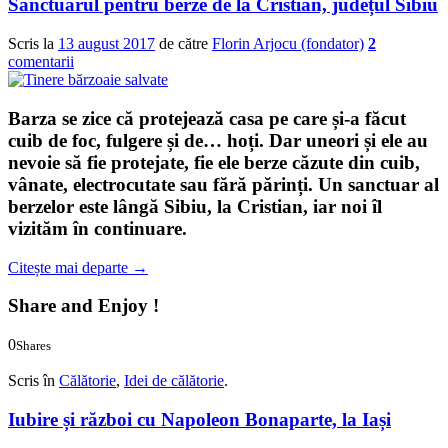
Sanctuarul pentru berze de la Cristian, județul Sibiu
Scris la
13 august 2017
de către
Florin Arjocu (fondator)
2
comentarii
Barza se zice că protejează casa pe care și-a făcut
cuib de foc, fulgere și de… hoți. Dar uneori și ele au
nevoie să fie protejate, fie ele berze căzute din cuib,
vânate, electrocutate sau fără părinți. Un sanctuar al
berzelor
este lângă Sibiu, la Cristian, iar noi îl
vizităm în continuare.
Citește mai departe
→
Share and Enjoy !
0
Shares
0
0
Scris în
Călătorie
,
Idei de călătorie
.
Iubire și război cu Napoleon Bonaparte, la Iași