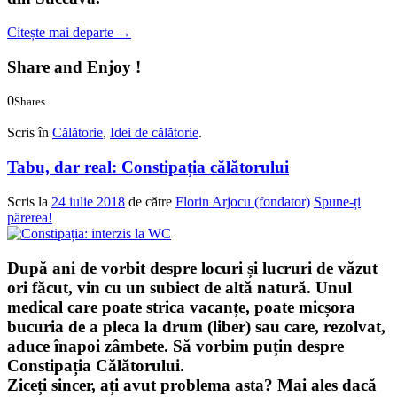
Citește mai departe
→
Share and Enjoy !
0
Shares
0
0
Scris în
Călătorie
,
Idei de călătorie
.
Tabu, dar real: Constipația călătorului
Scris la
24 iulie 2018
de către
Florin Arjocu (fondator)
Spune-ți
părerea!
După ani de vorbit despre locuri și lucruri de văzut
ori făcut, vin cu un subiect de altă natură. Unul
medical care poate strica vacanțe, poate micșora
bucuria de a pleca la drum (liber) sau care, rezolvat,
aduce înapoi zâmbete. Să vorbim puțin despre
Constipația Călătorului.
Ziceți sincer, ați avut problema asta? Mai ales dacă