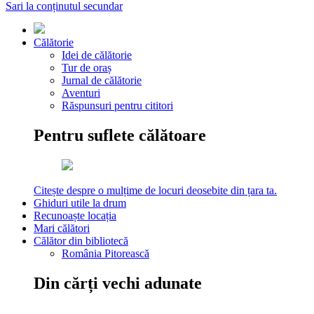
Sari la conținutul secundar
Călătorie
Idei de călătorie
Tur de oraș
Jurnal de călătorie
Aventuri
Răspunsuri pentru cititori
Pentru suflete călătoare
Citește despre o mulțime de locuri deosebite din țara ta.
Ghiduri utile la drum
Recunoaște locația
Mari călători
Călător din bibliotecă
România Pitorească
Din cărți vechi adunate