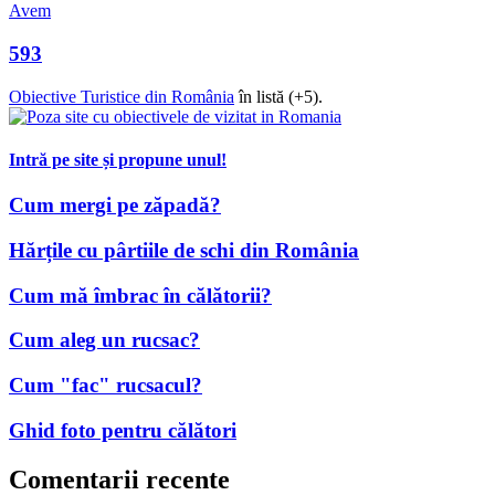
Avem
593
Obiective Turistice din România
în listă (+5).
Intră pe site și propune unul!
Cum mergi pe zăpadă?
Hărțile cu pârtiile de schi din România
Cum mă îmbrac în călătorii?
Cum aleg un rucsac?
Cum "fac" rucsacul?
Ghid foto pentru călători
Comentarii recente