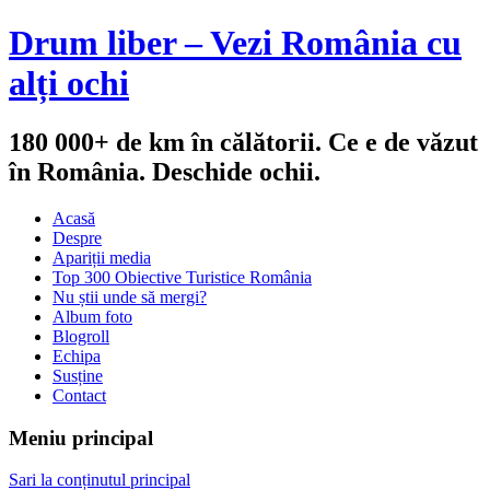
Drum liber – Vezi România cu
alți ochi
180 000+ de km în călătorii. Ce e de văzut
în România. Deschide ochii.
Acasă
Despre
Apariții media
Top 300 Obiective Turistice România
Nu știi unde să mergi?
Album foto
Blogroll
Echipa
Susține
Contact
Meniu principal
Sari la conținutul principal