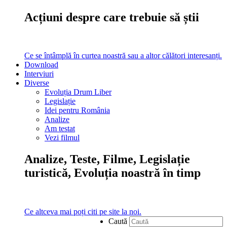
Acțiuni despre care trebuie să știi
Ce se întâmplă în curtea noastră sau a altor călători interesanți.
Download
Interviuri
Diverse
Evoluția Drum Liber
Legislație
Idei pentru România
Analize
Am testat
Vezi filmul
Analize, Teste, Filme, Legislație
turistică, Evoluția noastră în timp
Ce altceva mai poți citi pe site la noi.
Caută