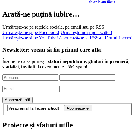
chiar le-am făcut
...
Arată-ne puțină iubire…
Urmărește-ne pe rețelele sociale, pe email sau pe RSS:
Urmărește-ne și pe Facebook!
Urmărește-ne și pe Twitter!
Urmărește-ne și pe YouTube!
Abonează-ne la RSS-ul DrumLiber.ro!
Newsletter: vreau să fiu primul care află!
Înscrie-te ca să primești
sfaturi nepublicate
,
ghiduri în premieră
,
statistici
,
invitații
la evenimente. Fără spam!
Proiecte și sfaturi utile