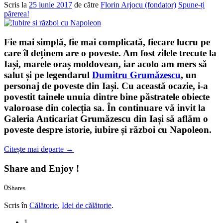
Scris la
25 iunie 2017
de către
Florin Arjocu (fondator)
Spune-ți
părerea!
Fie mai simplă, fie mai complicată, fiecare lucru pe
care îl deținem are o poveste. Am fost zilele trecute la
Iași, marele oraș moldovean, iar acolo am mers să
salut și pe legendarul
Dumitru Grumăzescu
, un
personaj de poveste din Iași. Cu această ocazie, i-a
povestit tainele unuia dintre bine păstratele obiecte
valoroase din colecția sa. În continuare vă invit la
Galeria Anticariat Grumăzescu
din Iași să aflăm o
poveste despre
istorie, iubire și război cu Napoleon
.
Citește mai departe
→
Share and Enjoy !
0
Shares
0
0
Scris în
Călătorie
,
Idei de călătorie
.
1