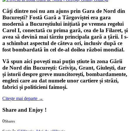
Câți dintre noi nu am ajuns prin
Gara de Nord
din
București
? Fostă
Gară a Târgoviștei
era gara
modernă a Bucureștiului inițiată pe vremea regelui
Carol I, conectată cu prima gară, cea de la Filaret, și
avea să devină mai târziu principala gară a țării. I s-
a schimbat aspectul de câteva ori, inclusiv după ce
fost bombardată în cel de-al doilea război mondial.
Vă spun aici povești mai puțin știute în zona Gării
de Nord din București: Grivița, Grant, Giulești, dar
și istorii despre greve muncitorești, bombardamente,
englezi care au dat numele unor cartiere și străzi,
fabrici și politicieni faimoși.
Citește mai departe
→
Share and Enjoy !
0
Shares
0
0