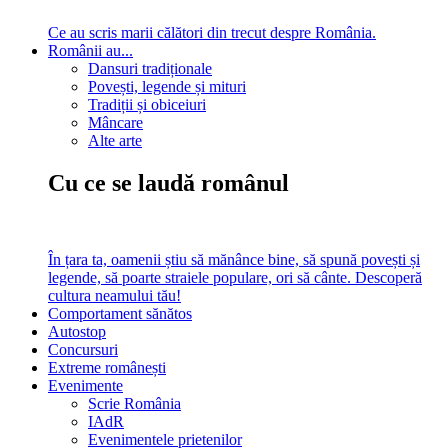
Ce au scris marii călători din trecut despre România.
Românii au...
Dansuri tradiționale
Povești, legende și mituri
Tradiții și obiceiuri
Mâncare
Alte arte
Cu ce se laudă românul
În țara ta, oamenii știu să mănânce bine, să spună povești și
legende, să poarte straiele populare, ori să cânte. Descoperă
cultura neamului tău!
Comportament sănătos
Autostop
Concursuri
Extreme românești
Evenimente
Scrie România
IAdR
Evenimentele prietenilor