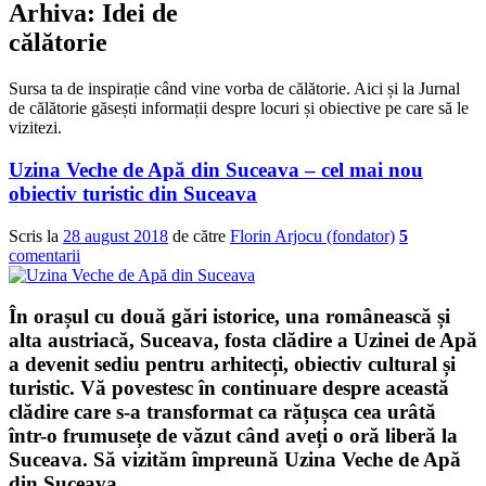
Arhiva:
Idei de
călătorie
Sursa ta de inspirație când vine vorba de călătorie. Aici și la Jurnal
de călătorie găsești informații despre locuri și obiective pe care să le
vizitezi.
Uzina Veche de Apă din Suceava – cel mai nou
obiectiv turistic din Suceava
Scris la
28 august 2018
de către
Florin Arjocu (fondator)
5
comentarii
În orașul cu două gări istorice, una românească și
alta austriacă, Suceava, fosta clădire a Uzinei de Apă
a devenit sediu pentru arhitecți, obiectiv cultural și
turistic. Vă povestesc în continuare despre această
clădire care s-a transformat ca rățușca cea urâtă
într-o frumusețe de văzut când aveți o oră liberă la
Suceava. Să vizităm împreună
Uzina Veche de Apă
din Suceava
.