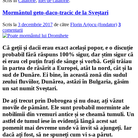
Scris în
Călătorie
,
Idei de călătorie
.
Mormântul geto-daco-tracic de la Sveștari
Scris la
3 decembrie 2017
de către
Florin Arjocu (fondator)
3
comentarii
Că geții și dacii erau exact același popor, e o discuție
probabil fără răspuns 100% sigur, dar știm sigur că
ei erau cel puțin frați de sânge și vorbă. Geții trăiau
în partea de răsărit a Europei, atât la nord, cât și la
sud de Dunăre. Ei bine, în această zonă din sudul
zeului fluviilor, Dunărea, astăzi în Bulgaria, găsim
un sat numit
Sveștari
.
De ați trecut prin Dobrogea și nu doar, ați văzut
movile de pământ. Ele sunt probabil morminte ale
nobilimii din vremuri antice și se cheamă tumuli. Un
astfel de
tumul
iese în evidență lângă acest sat
pomenit mai devreme unde vă invit să ajungeți. Iar
dacă ați fost, să ne spuneți cum vi s-a părut.