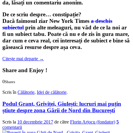
da, lăsați un comentariu anonim.
De ce scriu despre… constipație?
Dacă faimosul ziar New York Times
a deschis
subiectul
prin alte meleaguri, nu văd de ce la noi ar
fi un subiect tabu. Poate că nu e de zis în gura mare,
dar cum e ceva real, cei interesați de subiect e bine să
găsească resurse despre așa ceva.
Citește mai departe
→
Share and Enjoy !
0
Shares
0
0
Scris în
Călătorie
,
Idei de călătorie
.
Podul Grant, Griviței, Giulești: lucruri mai puțin
știute despre zona Gării de Nord din București
Scris la
10 decembrie 2017
de către
Florin Arjocu (fondator)
5
comentarii