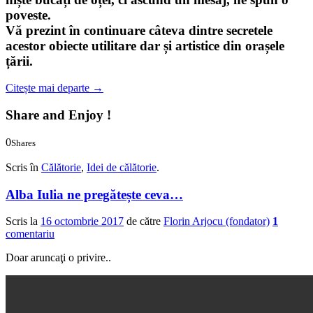
poveste.
Vă prezint în continuare câteva dintre secretele
acestor obiecte utilitare dar și artistice din orașele
țării.
Citește mai departe
→
Share and Enjoy !
0
Shares
0
0
Scris în
Călătorie
,
Idei de călătorie
.
Alba Iulia ne pregătește ceva…
Scris la
16 octombrie 2017
de către
Florin Arjocu (fondator)
1
comentariu
Doar aruncaţi o privire..