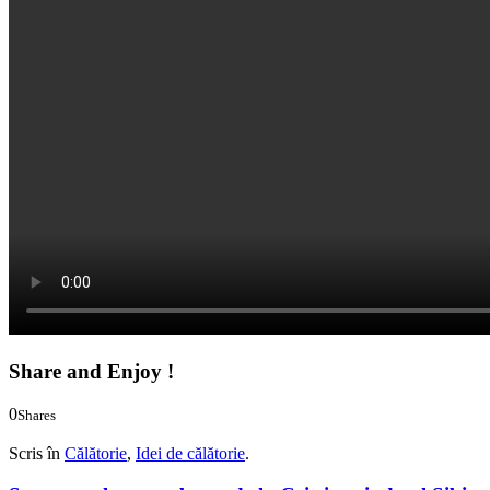
Share and Enjoy !
0
Shares
0
0
Scris în
Călătorie
,
Idei de călătorie
.