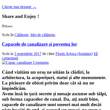
Citește mai departe
→
Share and Enjoy !
0
Shares
0
0
Scris în
Călătorie
,
Idei de călătorie
.
Capacele de canalizare și povestea lor
Scris la
5 noiembrie 2017
de către
Florin Arjocu (fondator)
12
comentarii
Când vizităm un oraș ne uităm la clădiri, la
arhitectura, la acoperișuri, statui și alte monumente.
La picioare de obicei privim doar cât să nu ne
împiedicăm.
Avem însă în țară secrete și mesaje ascunse sub tălpi,
sub forma
capacelor de canal
. Da, ați auzit bine,
capacele de canalizare sunt uneori mai mult decât
niște bucăți de oțel, ci ascund un mesaj, ne spun o