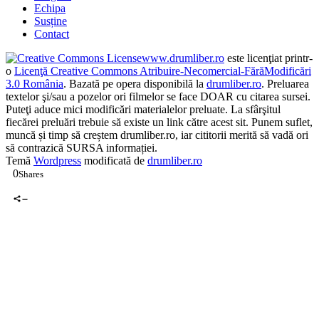
Echipa
Susține
Contact
www.drumliber.ro
este licenţiat printr-
o
Licenţă Creative Commons Atribuire-Necomercial-FărăModificări
3.0 România
. Bazată pe opera disponibilă la
drumliber.ro
. Preluarea
textelor şi/sau a pozelor ori filmelor se face DOAR cu citarea sursei.
Puteţi aduce mici modificări materialelor preluate. La sfârşitul
fiecărei preluări trebuie să existe un link către acest sit. Punem suflet,
muncă și timp să creștem drumliber.ro, iar cititorii merită să vadă ori
să contrazică SURSA informației.
Temă
Wordpress
modificată de
drumliber.ro
0
Shares
0