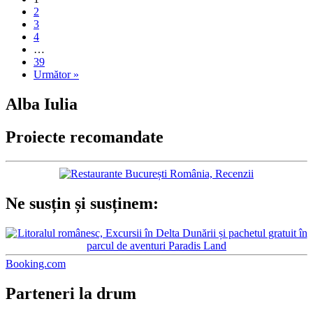
2
3
4
…
39
Următor »
Alba Iulia
Proiecte recomandate
Ne susțin și susținem:
Booking.com
Parteneri la drum