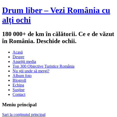
Drum liber – Vezi România cu
alți ochi
180 000+ de km în călătorii. Ce e de văzut
în România. Deschide ochii.
Acasă
Despre
Apariții media
Top 300 Obiective Turistice România
Nu știi unde să mergi?
Album foto
Blogroll
Echipa
Susține
Contact
Meniu principal
Sari la conținutul principal