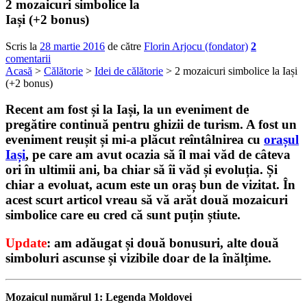
2 mozaicuri simbolice la
Iași (+2 bonus)
Scris la
28 martie 2016
de către
Florin Arjocu (fondator)
2
comentarii
Acasă
>
Călătorie
>
Idei de călătorie
> 2 mozaicuri simbolice la Iași
(+2 bonus)
Recent am fost și la Iași, la un eveniment de
pregătire continuă pentru ghizii de turism. A fost un
eveniment reușit și mi-a plăcut reîntâlnirea cu
orașul
Iași
, pe care am avut ocazia să îl mai văd de câteva
ori în ultimii ani, ba chiar să îi văd și evoluția. Și
chiar a evoluat, acum este un oraș bun de vizitat. În
acest scurt articol vreau să vă arăt două
mozaicuri
simbolice
care eu cred că sunt puțin știute.
Update
: am adăugat și două bonusuri, alte două
simboluri ascunse și vizibile doar de la înălțime.
Mozaicul numărul 1: Legenda Moldovei