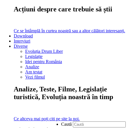
Acțiuni despre care trebuie să știi
Ce se întâmplă în curtea noastră sau a altor călători interesanți.
Download
Interviuri
Diverse
Evoluția Drum Liber
Legislație
Idei pentru România
Analize
Am testat
Vezi filmul
Analize, Teste, Filme, Legislație
turistică, Evoluția noastră în timp
Ce altceva mai poți citi pe site la noi.
Caută