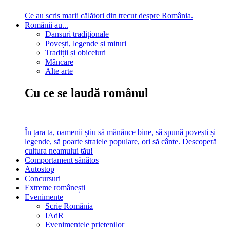
Ce au scris marii călători din trecut despre România.
Românii au...
Dansuri tradiționale
Povești, legende și mituri
Tradiții și obiceiuri
Mâncare
Alte arte
Cu ce se laudă românul
În țara ta, oamenii știu să mănânce bine, să spună povești și
legende, să poarte straiele populare, ori să cânte. Descoperă
cultura neamului tău!
Comportament sănătos
Autostop
Concursuri
Extreme românești
Evenimente
Scrie România
IAdR
Evenimentele prietenilor