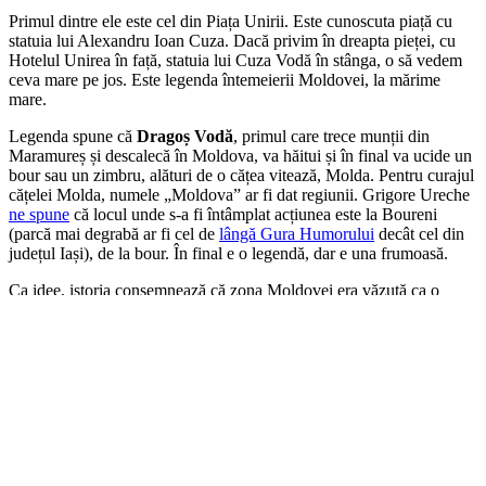
Primul dintre ele este cel din Piața Unirii. Este cunoscuta piață cu
statuia lui Alexandru Ioan Cuza. Dacă privim în dreapta pieței, cu
Hotelul Unirea în față, statuia lui Cuza Vodă în stânga, o să vedem
ceva mare pe jos. Este legenda întemeierii Moldovei, la mărime
mare.
Legenda spune că
Dragoș Vodă
, primul care trece munții din
Maramureș și descalecă în Moldova, va hăitui și în final va ucide un
bour sau un zimbru, alături de o cățea vitează, Molda. Pentru curajul
cățelei Molda, numele „Moldova” ar fi dat regiunii. Grigore Ureche
ne spune
că locul unde s-a fi întâmplat acțiunea este la Boureni
(parcă mai degrabă ar fi cel de
lângă Gura Humorului
decât cel din
județul Iași), de la bour. În final e o legendă, dar e una frumoasă.
Ca idee, istoria consemnează că zona Moldovei era văzută ca o
marcă a regatului maghiar; adică avea rol practic de apărare a
regatului, era o zonă tampon între regat și năvălitori. Se încuraja
crearea acestor mărci de graniță pentru a apăra regatele de
invadatori. Mai târziu de Dragoș, Bogdan I a cam fost nevoit să fugă
din Maramureș fiindcă intrase în conflict cu regele maghiar și
suporterii acestuia. Vine în Moldova, îl trimite pe Balc la plimbare
(Balc era fiul lui Sas, unul dintre urmașii lui Dragoș) și așa se face că
Bogdan I va rămâne în Moldova. Drept pedeapsă, regele maghiar îi
va lua teritoriile din Maramureș și le va da urmașilor lui Sas (Balc &
co.).