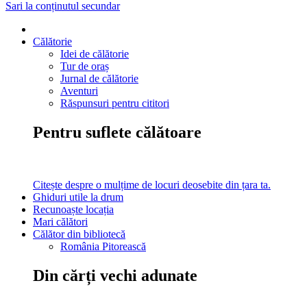
Sari la conținutul secundar
Călătorie
Idei de călătorie
Tur de oraș
Jurnal de călătorie
Aventuri
Răspunsuri pentru cititori
Pentru suflete călătoare
Citește despre o mulțime de locuri deosebite din țara ta.
Ghiduri utile la drum
Recunoaște locația
Mari călători
Călător din bibliotecă
România Pitorească
Din cărți vechi adunate