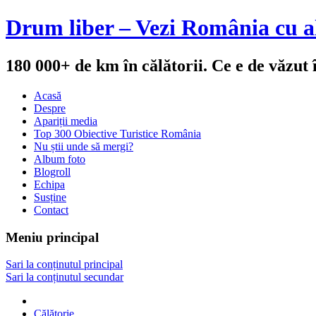
Drum liber – Vezi România cu al
180 000+ de km în călătorii. Ce e de văzut
Acasă
Despre
Apariții media
Top 300 Obiective Turistice România
Nu știi unde să mergi?
Album foto
Blogroll
Echipa
Susține
Contact
Meniu principal
Sari la conținutul principal
Sari la conținutul secundar
Călătorie