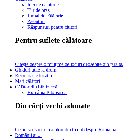
Idei de călătorie
Tur de oraș
Jurnal de călătorie
Aventuri
Răspunsuri pentru cititori
Pentru suflete călătoare
Citește despre o mulțime de locuri deosebite din țara ta.
Ghiduri utile la drum
Recunoaște locația
Mari călători
Călător din bibliotecă
România Pitorească
Din cărți vechi adunate
Ce au scris marii călători din trecut despre România.
Românii au...