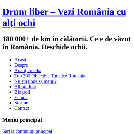
Drum liber – Vezi România cu
alți ochi
180 000+ de km în călătorii. Ce e de văzut
în România. Deschide ochii.
Acasă
Despre
Apariții media
Top 300 Obiective Turistice România
Nu știi unde să mergi?
Album foto
Blogroll
Echipa
Susține
Contact
Meniu principal
Sari la conținutul principal