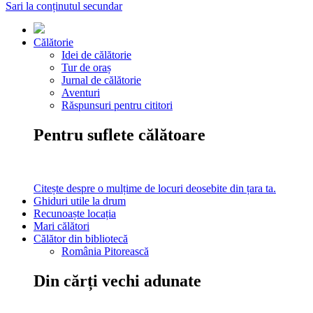
Sari la conținutul secundar
Călătorie
Idei de călătorie
Tur de oraș
Jurnal de călătorie
Aventuri
Răspunsuri pentru cititori
Pentru suflete călătoare
Citește despre o mulțime de locuri deosebite din țara ta.
Ghiduri utile la drum
Recunoaște locația
Mari călători
Călător din bibliotecă
România Pitorească
Din cărți vechi adunate