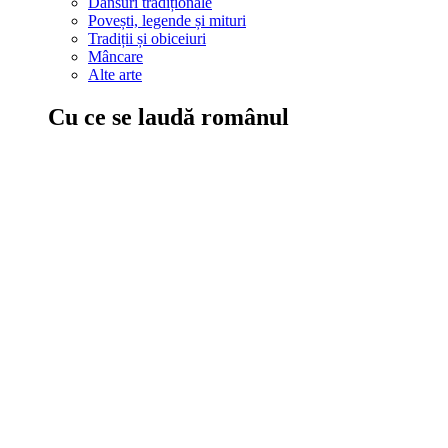
Dansuri tradiționale
Povești, legende și mituri
Tradiții și obiceiuri
Mâncare
Alte arte
Cu ce se laudă românul
În țara ta, oamenii știu să mănânce bine, să spună povești și leg
Comportament sănătos
Autostop
Concursuri
Extreme românești
Evenimente
Scrie România
IAdR
Evenimentele prietenilor
Acțiuni despre care trebuie să știi