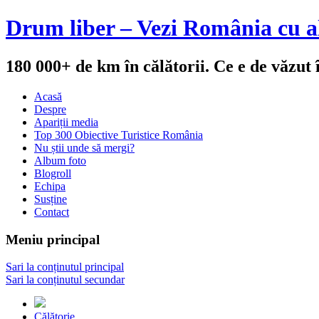
Drum liber – Vezi România cu al
180 000+ de km în călătorii. Ce e de văzut
Acasă
Despre
Apariții media
Top 300 Obiective Turistice România
Nu știi unde să mergi?
Album foto
Blogroll
Echipa
Susține
Contact
Meniu principal
Sari la conținutul principal
Sari la conținutul secundar
Călătorie