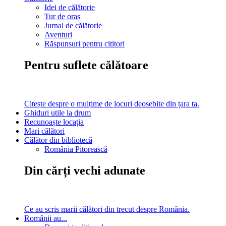
Idei de călătorie
Tur de oraș
Jurnal de călătorie
Aventuri
Răspunsuri pentru cititori
Pentru suflete călătoare
Citește despre o mulțime de locuri deosebite din țara ta.
Ghiduri utile la drum
Recunoaște locația
Mari călători
Călător din bibliotecă
România Pitorească
Din cărți vechi adunate
Ce au scris marii călători din trecut despre România.
Românii au...