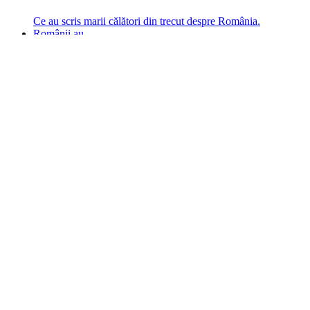
Ce au scris marii călători din trecut despre România.
Românii au...
Dansuri tradiționale
Povești, legende și mituri
Tradiții și obiceiuri
Mâncare
Alte arte
Cu ce se laudă românul
În țara ta, oamenii știu să mănânce bine, să spună povești și
legende, să poarte straiele populare, ori să cânte. Descoperă
cultura neamului tău!
Comportament sănătos
Autostop
Concursuri
Extreme românești
Evenimente
Scrie România
IAdR
Evenimentele prietenilor