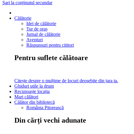
Sari la conținutul secundar
Călătorie
Idei de călătorie
Tur de oraș
Jurnal de călătorie
Aventuri
Răspunsuri pentru cititori
Pentru suflete călătoare
Citește despre o mulțime de locuri deosebite din țara ta.
Ghiduri utile la drum
Recunoaște locația
Mari călători
Călător din bibliotecă
România Pitorească
Din cărți vechi adunate