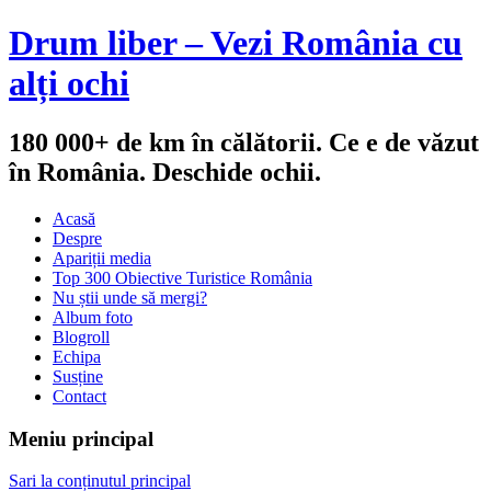
Drum liber – Vezi România cu
alți ochi
180 000+ de km în călătorii. Ce e de văzut
în România. Deschide ochii.
Acasă
Despre
Apariții media
Top 300 Obiective Turistice România
Nu știi unde să mergi?
Album foto
Blogroll
Echipa
Susține
Contact
Meniu principal
Sari la conținutul principal