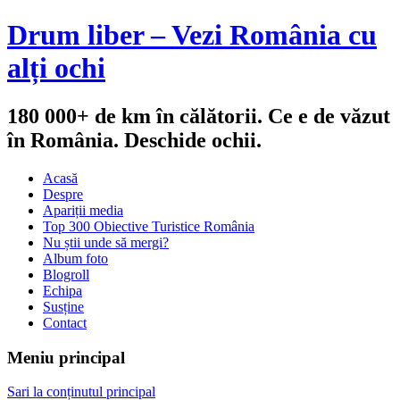
Drum liber – Vezi România cu
alți ochi
180 000+ de km în călătorii. Ce e de văzut
în România. Deschide ochii.
Acasă
Despre
Apariții media
Top 300 Obiective Turistice România
Nu știi unde să mergi?
Album foto
Blogroll
Echipa
Susține
Contact
Meniu principal
Sari la conținutul principal