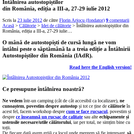
Întâlnirea autostopiștilor
din România, ediția a III-a, 27-29 iulie 2012
Scris la
23 iulie 2012
de către
Florin Arjocu (fondator)
9
comentarii
Acasă
>
Călătorie
>
Idei de călătorie
> Întâlnirea autostopiștilor din
România, ediția a III-a, 27-29 iulie…
O mână de autostopiști de cursă lungă ne vom
întâlni peste o săptămână la a treia ediție a
Întâlnirii
Autostopiștilor din România (IAdR)
.
Read here the English version!
Ce presupune întâlnirea noastră?
Ne vedem
într-un camping (cât de cât accesibil ca localizare),
ne
cunoaștem
,
povestim despre autostop
și tot ce ține de
călătorie
în
acest fel, facem workshop despre
cum se face rucsacul
, povestim și
despre
ce înseamnă un rucsac de calitate
sau alte
echipamente și
ustensile necesare/utile călătorului
, iar per total, ne simțim bine cu
toții.
De fiecare dată avem grijă ca locul unde mergem să fie interesant,
să