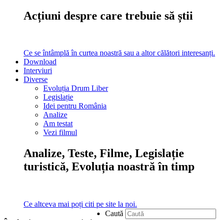
Acțiuni despre care trebuie să știi
Ce se întâmplă în curtea noastră sau a altor călători interesanți.
Download
Interviuri
Diverse
Evoluția Drum Liber
Legislație
Idei pentru România
Analize
Am testat
Vezi filmul
Analize, Teste, Filme, Legislație
turistică, Evoluția noastră în timp
Ce altceva mai poți citi pe site la noi.
Caută