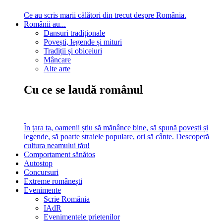
Ce au scris marii călători din trecut despre România.
Românii au...
Dansuri tradiționale
Povești, legende și mituri
Tradiții și obiceiuri
Mâncare
Alte arte
Cu ce se laudă românul
În țara ta, oamenii știu să mănânce bine, să spună povești și
legende, să poarte straiele populare, ori să cânte. Descoperă
cultura neamului tău!
Comportament sănătos
Autostop
Concursuri
Extreme românești
Evenimente
Scrie România
IAdR
Evenimentele prietenilor