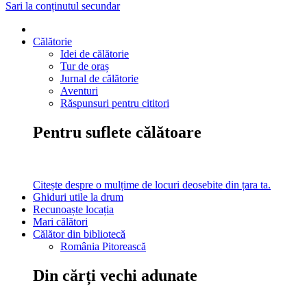
Sari la conținutul secundar
Călătorie
Idei de călătorie
Tur de oraș
Jurnal de călătorie
Aventuri
Răspunsuri pentru cititori
Pentru suflete călătoare
Citește despre o mulțime de locuri deosebite din țara ta.
Ghiduri utile la drum
Recunoaște locația
Mari călători
Călător din bibliotecă
România Pitorească
Din cărți vechi adunate