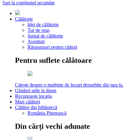
Sari la conținutul secundar
Călătorie
Idei de călătorie
Tur de oraș
Jurnal de călătorie
Aventuri
Răspunsuri pentru cititori
Pentru suflete călătoare
Citește despre o mulțime de locuri deosebite din țara ta.
Ghiduri utile la drum
Recunoaște locația
Mari călători
Călător din bibliotecă
România Pitorească
Din cărți vechi adunate