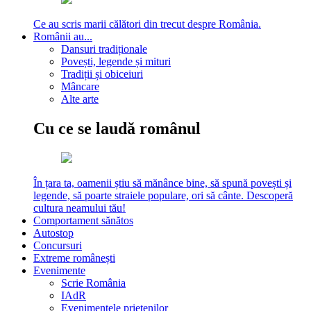
Ce au scris marii călători din trecut despre România.
Românii au...
Dansuri tradiționale
Povești, legende și mituri
Tradiții și obiceiuri
Mâncare
Alte arte
Cu ce se laudă românul
În țara ta, oamenii știu să mănânce bine, să spună povești și
legende, să poarte straiele populare, ori să cânte. Descoperă
cultura neamului tău!
Comportament sănătos
Autostop
Concursuri
Extreme românești
Evenimente
Scrie România
IAdR
Evenimentele prietenilor