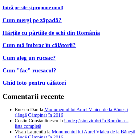
Hărțile cu pârtiile de schi din România
Cum mă îmbrac în călătorii?
Cum aleg un rucsac?
Cum "fac" rucsacul?
Ghid foto pentru călători
Comentarii recente
Enescu Dan
la
Monumentul lui Aurel Vlaicu de la Bănești
(lângă Câmpina) în 2016
Costin Constantinescu
la
Unde găsim zimbri în România –
lista completă
Visan Laurentiu
la
Monumentul lui Aurel Vlaicu de la Bănești
(lângă Câmpina) în 2016
Marcela
la
Alternativa spre Portița: Drumul spre Gura Portiței
pe uscat
Dan
la
Monumentul lui Aurel Vlaicu de la Bănești (lângă
Câmpina) în 2016