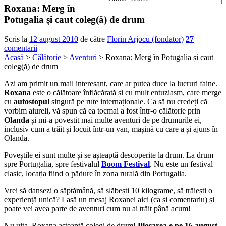
Roxana: Merg în
Potugalia și caut coleg(ă) de drum
Scris la
12 august 2010
de către
Florin Arjocu (fondator)
27
comentarii
Acasă
>
Călătorie
>
Aventuri
> Roxana: Merg în Potugalia și caut
coleg(ă) de drum
Azi am primit un mail interesant, care ar putea duce la lucruri faine.
Roxana
este o călătoare înflăcărată și cu mult entuziasm, care merge
cu
autostopul
singură pe rute internaționale. Ca să nu credeți că
vorbim aiureli, vă spun că ea tocmai a fost într-o călătorie prin
Olanda
și mi-a povestit mai multe aventuri de pe drumurile ei,
inclusiv cum a trăit și locuit într-un van, mașină cu care a și ajuns în
Olanda.
Poveștile ei sunt multe și se așteaptă descoperite la drum. La drum
spre Portugalia, spre festivalul
Boom Festival
. Nu este un festival
clasic, locația fiind o pădure în zona rurală din Portugalia.
Vrei să dansezi o săptămână, să slăbești 10 kilograme, să trăiești o
experiență unică? Lasă un mesaj Roxanei aici (ca și comentariu) și
poate vei avea parte de aventuri cum nu ai trăit până acum!
Nu uita, Roxana așteaptă colegi de drum!
Plecarea e pe 16 august