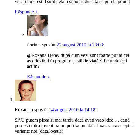
vi sau nu? restul sunt detalii si nu se discuta se pun la punct!
Răspunde
↓
florin
a spus
în
22 august 2010 la 23:03
:
@Roxana Hehe, după cum vezi sunt foarte puțini cei
așa flexibili în program și stil de viață :) Pe unde ești
acum?
Răspunde
↓
Roxana
a spus
în
14 august 2010 la 14:18
:
SAU putem pleca si mai tarziu daca aveti vreo idee … cand
pornesti intr-o aventura nu poti sa pui data fixa asa ca astept si
variante noi (data,locatie)