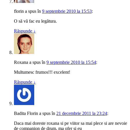
florin
a spus
în
9 septembrie 2010 la 15:53
:
O să vă fac eu legătura.
Răspunde
↓
Roxana
a spus
în
9 septembrie 2010 la 15:54
:
Multumesc frumos!!! excelent!
Răspunde
↓
Badita Florin
a spus
în
21 decembrie 2011 la 23:24
:
Daca mai doreste roxana si pe viitor sa mai plece si are nevoie
de companion de drum, ma ofer si eu