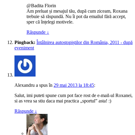
@Badita Florin
Am preluat și mesajul tău, după cum ziceam, Roxana
trebuie să răspundă. Nu îi pot da emailul fără accept,
sper că înțelegi motivele.
Răspunde
↓
Pingback:
Întâlnirea autostopiștilor din România, 2011 - după
eveniment
Alexandru
a spus
în
29 mai 2013 la 18:45
:
Salut, imi puteti spune cum pot face rost de e-mail-ul Roxanei,
si as vrea sa stiu daca mai practica „sportul” asta! :)
Răspunde
↓