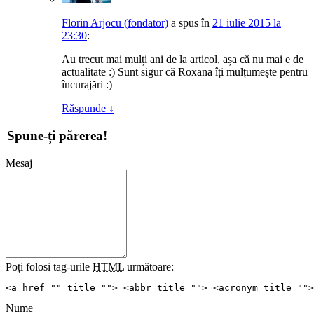
Florin Arjocu (fondator)
a spus
în
21 iulie 2015 la
23:30
:
Au trecut mai mulți ani de la articol, așa că nu mai e de
actualitate :) Sunt sigur că Roxana îți mulțumește pentru
încurajări :)
Răspunde
↓
Spune-ți părerea!
Mesaj
Poți folosi tag-urile
HTML
următoare:
<a href="" title=""> <abbr title=""> <acronym title="">
Nume