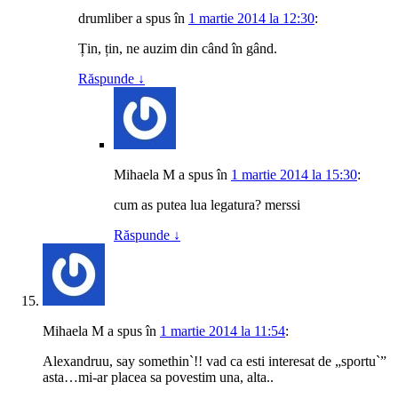
drumliber
a spus
în
1 martie 2014 la 12:30
:
Țin, țin, ne auzim din când în gând.
Răspunde
↓
Mihaela M
a spus
în
1 martie 2014 la 15:30
:
cum as putea lua legatura? merssi
Răspunde
↓
Mihaela M
a spus
în
1 martie 2014 la 11:54
:
Alexandruu, say somethin`!! vad ca esti interesat de „sportu`”
asta…mi-ar placea sa povestim una, alta..