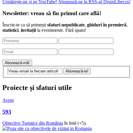
statistici
,
invitații
la evenimente. Fără spam!
Proiecte și sfaturi utile
Avem
593
Obiective Turistice din România
în listă (+5).
Intră pe site și propune unul!
Cum mergi pe zăpadă?