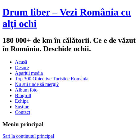
Drum liber – Vezi România cu
alți ochi
180 000+ de km în călătorii. Ce e de văzut
în România. Deschide ochii.
Acasă
Despre
Apariții media
Top 300 Obiective Turistice România
Nu știi unde să mergi?
Album foto
Blogroll
Echipa
Susține
Contact
Meniu principal
Sari la conținutul principal