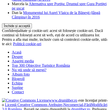
Confidențialitate și cookie-uri: acest sit folosește cookie-uri. Dacă
continui să folosești acest sit web, ești de acord cu utilizarea lor.
Pentru a afla mai multe, inclusiv cum să controlezi cookie-urile, uită-
te aici:
Politică cookie-uri
Acasă
Despre
Apariții media
Top 300 Obiective Turistice România
Nu știi unde să mergi?
Album foto
Blogroll
Echipa
Susține
Contact
www.drumliber.ro
este licenţiat printr-
o
Licenţă Creative Commons Atribuire-Necomercial-FărăModificări
3.0 România
. Bazată pe opera disponibilă la
drumliber.ro
. Preluarea
textelor şi/sau a pozelor ori filmelor se face DOAR cu citarea sursei.
Puteţi aduce mici modificări materialelor preluate. La sfârşitul
fiecărei preluări trebuie să existe un link către acest sit. Punem suflet,
muncă și timp să creștem drumliber.ro, iar cititorii merită să vadă ori
să contrazică SURSA informației.