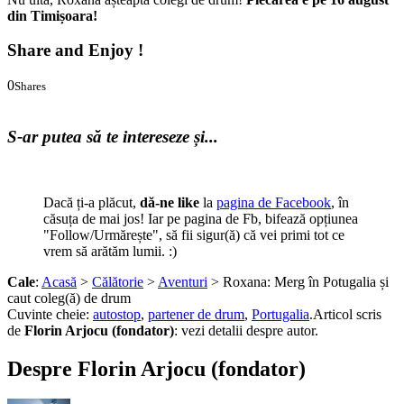
din Timișoara!
Share and Enjoy !
0
Shares
0
0
S-ar putea să te intereseze și...
Dacă ți-a plăcut,
dă-ne like
la
pagina de Facebook
, în
căsuța de mai jos! Iar pe pagina de Fb, bifează opțiunea
"Follow/Urmărește", să fii sigur(ă) că vei primi tot ce
vrem să arătăm lumii. :)
Cale
:
Acasă
>
Călătorie
>
Aventuri
> Roxana: Merg în Potugalia și
caut coleg(ă) de drum
Cuvinte cheie:
autostop
,
partener de drum
,
Portugalia
.
Articol scris
de
Florin Arjocu (fondator)
:
vezi detalii despre autor.
Despre Florin Arjocu (fondator)