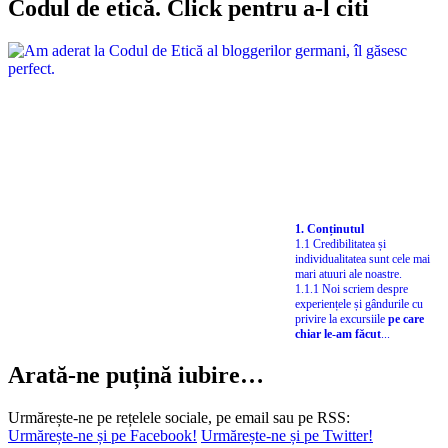
1. Conținutul
1.1 Credibilitatea și
individualitatea sunt cele mai
mari atuuri ale noastre.
1.1.1 Noi scriem despre
experiențele și gândurile cu
privire la excursiile
pe care
chiar le-am făcut
...
Arată-ne puțină iubire…
Urmărește-ne pe rețelele sociale, pe email sau pe RSS:
Urmărește-ne și pe Facebook!
Urmărește-ne și pe Twitter!
Urmărește-ne și pe YouTube!
Abonează-ne la RSS-ul DrumLiber.ro!
Newsletter: vreau să fiu primul care află!
Înscrie-te ca să primești
sfaturi nepublicate
,
ghiduri în premieră
,