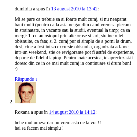
dumitrita
a spus
în
13 august 2010 la 13:42
:
Mi se pare ca trebuie sa ai foarte mult curaj, si nu neaparat
bani multi (pentru ca la asta ne gandim cand vrem sa plecam
in strainatate, in vacante sau la studii, eventual la timp) ca sa
mergi: 1. cu autostopul prin alte orase si tari, straine rutei
obisnuite, ca fata; si 2. curaj pur si simplu de a porni la drum,
desi, cine a fost intr-o excursie obisnuita, organizata ad-hoc,
intr-un weekend, stie ce revigorante pot fi astfel de experiente,
departe de fidelul laptop. Pentru toate acestea, te apreciez si-ti
doresc din ce in ce mai mult curaj in continuare si drum bun!
:)
Răspunde
↓
Roxana
a spus
în
14 august 2010 la 14:12
:
hehe multumesc dar nu vrem asta de la voi !!
hai sa facem mai simplu !