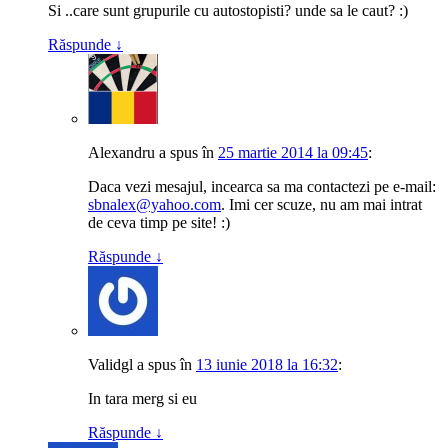
Si ..care sunt grupurile cu autostopisti? unde sa le caut? :)
Răspunde
↓
Alexandru
a spus
în
25 martie 2014 la 09:45
:
Daca vezi mesajul, incearca sa ma contactezi pe e-mail:
sbnalex@yahoo.com
. Imi cer scuze, nu am mai intrat
de ceva timp pe site! :)
Răspunde
↓
Validgl
a spus
în
13 iunie 2018 la 16:32
:
In tara merg si eu
Răspunde
↓