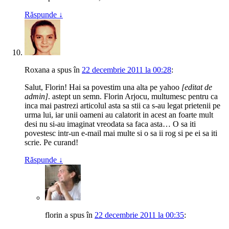
Răspunde
↓
Roxana
a spus
în
22 decembrie 2011 la 00:28
:
Salut, Florin! Hai sa povestim una alta pe yahoo
[editat de
admin]
. astept un semn. Florin Arjocu, multumesc pentru ca
inca mai pastrezi articolul asta sa stii ca s-au legat prietenii pe
urma lui, iar unii oameni au calatorit in acest an foarte mult
desi nu si-au imaginat vreodata sa faca asta… O sa iti
povestesc intr-un e-mail mai multe si o sa ii rog si pe ei sa iti
scrie. Pe curand!
Răspunde
↓
florin
a spus
în
22 decembrie 2011 la 00:35
: