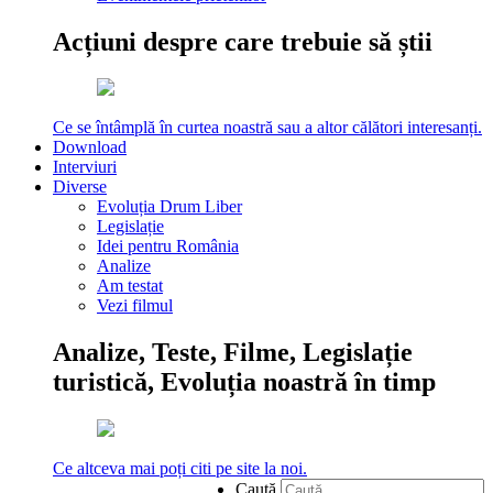
Acțiuni despre care trebuie să știi
Ce se întâmplă în curtea noastră sau a altor călători interesanți.
Download
Interviuri
Diverse
Evoluția Drum Liber
Legislație
Idei pentru România
Analize
Am testat
Vezi filmul
Analize, Teste, Filme, Legislație
turistică, Evoluția noastră în timp
Ce altceva mai poți citi pe site la noi.
Caută