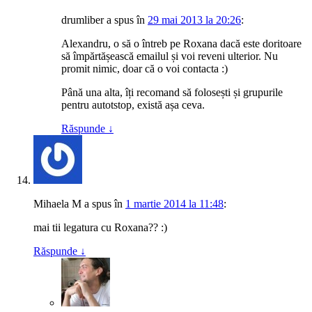
drumliber
a spus
în
29 mai 2013 la 20:26
:
Alexandru, o să o întreb pe Roxana dacă este doritoare
să împărtășească emailul și voi reveni ulterior. Nu
promit nimic, doar că o voi contacta :)
Până una alta, îți recomand să folosești și grupurile
pentru autotstop, există așa ceva.
Răspunde
↓
Mihaela M
a spus
în
1 martie 2014 la 11:48
:
mai tii legatura cu Roxana?? :)
Răspunde
↓