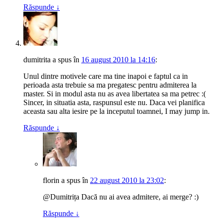
Răspunde
↓
dumitrita
a spus
în
16 august 2010 la 14:16
:
Unul dintre motivele care ma tine inapoi e faptul ca in
perioada asta trebuie sa ma pregatesc pentru admiterea la
master. Si in modul asta nu as avea libertatea sa ma petrec :(
Sincer, in situatia asta, raspunsul este nu. Daca vei planifica
aceasta sau alta iesire pe la inceputul toamnei, I may jump in.
Răspunde
↓
florin
a spus
în
22 august 2010 la 23:02
:
@Dumitrița Dacă nu ai avea admitere, ai merge? :)
Răspunde
↓