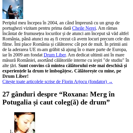
Periplul meu începea în 2004, an când împreună cu un grup de
portughezi vizitam pentru prima dată
Cheile Nerei
. Am rămas
încântat de frumusețea locurilor și de atunci am început să văd altfel
România, până atunci nu aș fi crezut că avem locuri precum cele din
filme. Îmi place România și călătoresc cât pot de mult. În primii ani
de la aderarea UE m-am grăbit să ajung în o mare parte de Europa,
iar în 2009 am fondat
Drum Liber
. Am dedicat ultimii ani în mare
măsură României, asortând călătoriile interne cu ieșiri "de studiu" în
alte țări.
Sunt convins că mintea călătorului este mai deschisă și
experiențele la drum te îmbogățesc. Călătorește cu mine, pe
Drum Liber!
Citește toate articolele scrise de Florin Arjocu (fondator)
→
27 gânduri despre “
Roxana: Merg în
Potugalia și caut coleg(ă) de drum
”