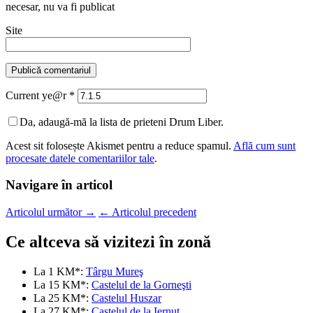
necesar
, nu va fi publicat
Site
Current ye@r
*
Da, adaugă-mă la lista de prieteni Drum Liber.
Acest sit folosește Akismet pentru a reduce spamul.
Află cum sunt
procesate datele comentariilor tale
.
Navigare în articol
Articolul următor
→
←
Articolul precedent
Ce altceva să vizitezi în zonă
La 1 KM*:
Târgu Mureş
La 15 KM*:
Castelul de la Gorneşti
La 25 KM*:
Castelul Huszar
La 27 KM*:
Castelul de la Iernut