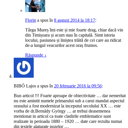
Florin
a spus
în
8 august 2014 la 18:17
:
Târgu Mureș îmi este și mie foarte drag, chiar dacă vin
din Timișoara și acum stau în capitală. Simt istoria
locului, pasiunea și liniștea trăită de cei care au ridicat
de-a lungul veacurilor acest oraș frumos.
Răspunde
↓
BIBÓ Lajos
a spus
în
20 februarie 2016 la 09:56
:
Bun articol !!! Foarte aproape de obiectivitate … dar nemeritat
nu este amintit numele primarului sub a carui mandat aspectul
orasului a fost modernizat la inceputul secolului XX … este
vorba de dr.Bernády György … ar trebui deasemenea
mentionat in articol ca toate cladirile emblematice sunt
realizate in perioada 1880 – 1920 … date care rezulta numai
din textele alaturate pozelor …