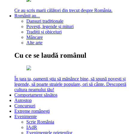
Ce au scris marii călători din trecut despre România.
Românii au...
Dansuri tradiționale
Povești, legende și mituri
Tradiții și obiceiuri
Mâncare
Alte arte
Cu ce se laudă românul
În țara ta, oamenii știu să mănânce bine, să spună povești și
legende, să poarte straiele populare, ori să cânte. Descoperă
cultura neamului tău!
Comportament sănătos
Autostop
Concursuri
Extreme românești
Evenimente
Scrie România
IAdR
Evenimentele prietenilor