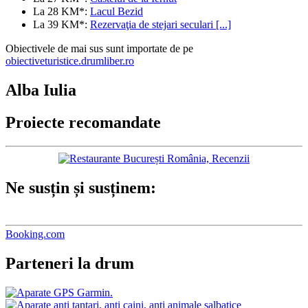
La 28 KM*:
Lacul Bezid
La 39 KM*:
Rezervaţia de stejari seculari [...]
Obiectivele de mai sus sunt importate de pe
obiectiveturistice.drumliber.ro
Alba Iulia
Proiecte recomandate
Ne susțin și susținem:
Booking.com
Parteneri la drum