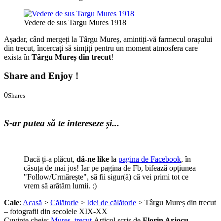
Vedere de sus Targu Mures 1918
Așadar, când mergeți la Târgu Mureș, amintiți-vă farmecul orașului
din trecut, încercați să simțiți pentru un moment atmosfera care
exista în
Târgu Mureș din trecut
!
Share and Enjoy !
0
Shares
0
0
S-ar putea să te intereseze și...
Dacă ți-a plăcut,
dă-ne like
la
pagina de Facebook
, în
căsuța de mai jos! Iar pe pagina de Fb, bifează opțiunea
"Follow/Urmărește", să fii sigur(ă) că vei primi tot ce
vrem să arătăm lumii. :)
Cale
:
Acasă
>
Călătorie
>
Idei de călătorie
> Târgu Mureș din trecut
– fotografii din secolele XIX-XX
Cuvinte cheie:
Mureș
,
trecut
.
Articol scris de
Florin Arjocu