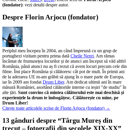
(fondator)
:
vezi detalii despre autor.
Despre Florin Arjocu (fondator)
Periplul meu începea în 2004, an când împreună cu un grup de
portughezi vizitam pentru prima dată
Cheile Nerei
. Am rămas
încântat de frumusețea locurilor și de atunci am început să văd altfel
România, până atunci nu aș fi crezut că avem locuri precum cele din
filme. Îmi place România și călătoresc cât pot de mult. În primii ani
de la aderarea UE m-am grăbit să ajung în o mare parte de Europa,
iar în 2009 am fondat
Drum Liber
. Am dedicat ultimii ani în mare
măsură României, asortând călătoriile interne cu ieșiri "de studiu" în
alte țări.
Sunt convins că mintea călătorului este mai deschisă și
experiențele la drum te îmbogățesc. Călătorește cu mine, pe
Drum Liber!
Citește toate articolele scrise de Florin Arjocu (fondator)
→
13 gânduri despre “
Târgu Mureș din
trecut – fotografii din secolele XIX-XX
”