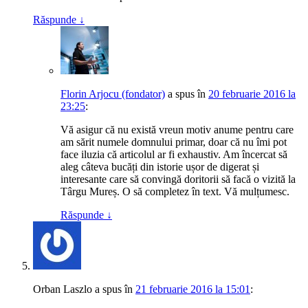
Răspunde
↓
Florin Arjocu (fondator)
a spus
în
20 februarie 2016 la
23:25
:
Vă asigur că nu există vreun motiv anume pentru care
am sărit numele domnului primar, doar că nu îmi pot
face iluzia că articolul ar fi exhaustiv. Am încercat să
aleg câteva bucăți din istorie ușor de digerat și
interesante care să convingă doritorii să facă o vizită la
Târgu Mureș. O să completez în text. Vă mulțumesc.
Răspunde
↓
Orban Laszlo
a spus
în
21 februarie 2016 la 15:01
: