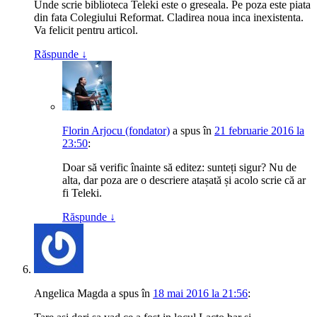
Unde scrie biblioteca Teleki este o greseala. Pe poza este piata
din fata Colegiului Reformat. Cladirea noua inca inexistenta.
Va felicit pentru articol.
Răspunde
↓
Florin Arjocu (fondator)
a spus
în
21 februarie 2016 la
23:50
:
Doar să verific înainte să editez: sunteți sigur? Nu de
alta, dar poza are o descriere atașată și acolo scrie că ar
fi Teleki.
Răspunde
↓
Angelica Magda
a spus
în
18 mai 2016 la 21:56
: