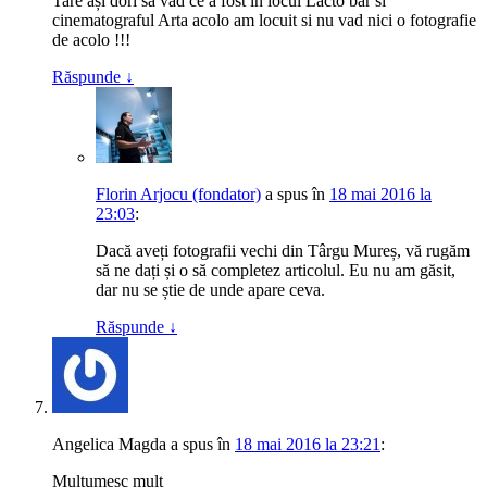
Tare ași dori sa vad ce a fost in locul Lacto bar si
cinematograful Arta acolo am locuit si nu vad nici o fotografie
de acolo !!!
Răspunde
↓
Florin Arjocu (fondator)
a spus
în
18 mai 2016 la
23:03
:
Dacă aveți fotografii vechi din Târgu Mureș, vă rugăm
să ne dați și o să completez articolul. Eu nu am găsit,
dar nu se știe de unde apare ceva.
Răspunde
↓
Angelica Magda
a spus
în
18 mai 2016 la 23:21
:
Mulțumesc mult