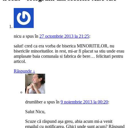
nicu
a spus
în
27 octombrie 2013 la 21:25
:
salut! cred ca era vorba de biserica MINORITILOR, nu
bisericile minoritatilor. in rest, mi-ar fi placut sa stiu unde erau
amplasate baia comunala si fabrica de bere… felicitari pentru
articol.
Răspunde
↓
drumliber
a spus
în
9 noiembrie 2013 la 00:20
:
Salut Nicu,
Scuze că răspund așa greu, abia acum mi-a venit
emailul cu notificarea. Ghici unde sunt acum? Răspund