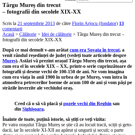
Târgu Mureș din trecut
– fotografii din secolele XIX-XX
Scris la
21 septembrie 2013
de către
Florin Arjocu (fondator)
13
comentarii
Acasă
>
Călătorie
>
Idei de călătorie
> Târgu Mureș din trecut –
fotografii din secolele XIX-XX
După ce mai demult v-am arătat
cum era Sovata în trecut
, a
venit rândul reședinței de județ (vedeți toate articolele despre
Mureș
). Astăzi vă prezint orașul Târgu Mureș din trecut, așa
cum era el în secolele XIX – XX, printr-o serie cuprinzătoare de
fotografii și desene vechi de 100-150 de ani. Ne vom imagina
cum era viața în anii 1900 în urbea de pe Mureș, vom intra în
atmosfera petrecerilor boeme de acum 100 de ani și vom păși pe
străzile înverzite ale vechiului oraș.
Cred că o să vă placă și
pozele vechi din Reghin
sau
din
Sighișoara
.
Înainte de toate, puțină istorie, să știți ce veți vizita:
Pe vatra orașului Târgu Mureș se știe că au locuit tracii, sciții și geto-
dacii, iar în secolele XI-XII au apărut și ungurii și secuii; o parte