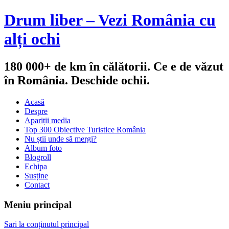
Drum liber – Vezi România cu
alți ochi
180 000+ de km în călătorii. Ce e de văzut
în România. Deschide ochii.
Acasă
Despre
Apariții media
Top 300 Obiective Turistice România
Nu știi unde să mergi?
Album foto
Blogroll
Echipa
Susține
Contact
Meniu principal
Sari la conținutul principal