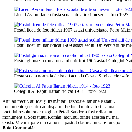
Liceul Avram Iancu fosta scoala de arte si meserii – foto 1923
Fostul liceu de fete ridicat 1907 astazi universitatea Petru Maio
Fostul liceu militar ridicat 1909 astazi sediul Universitatii de m
Fostul gimnaziu romano catolic ridicat 1905 astazi Colegiul Na
Fosta scoala normala de baieti actuala Casa a Sindicatelor – fo
Colegiul Al Papiu Ilarian ridicat 1914 – foto 1923
Anii au trecut, au fost și frământări, războaie, iar unele statui,
monumente și clădiri au dispărut. Pe locul unde a fost statuia
poetului revoluționar maghiar Petofi Sandor a fost ridicat un
monument al Soldatului Român; niciunul dintre acestea nu mai
există. Mie îmi pare rău că nu s-a păstrat clădirea în care funcționa
Baia Comunală
: