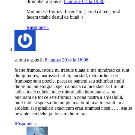
drumliber
a spus
în
6 iunie 2014 la 19:36
:
Mulțumesc frumos! Încercăm și cred că reușim să
facem treabă destul de bună :)
Răspunde
↓
sergiu
a spus
în
8 august 2014 la 16:06
:
foarte frumos, istoria nu trebuie uitata si ma mindresc ca sunt
din tg mures, marosvasharhei, nuestad, extraordinar de
frumoase sunt pozele, pacat ca oameni sau schimbat multi
dintre noi au emigrat, sper ca odata ca niciodata sa fim toti
,adica toate cultele, toate minoritatile inpreuna si sa ne
bucuram de tot ce este frumos in zona nostra a ardealului,
mult iubit si sper sa fim un pic mai buni, mai toleranti , mai
ardeleni si ospitalieri exact cum erau stramosi nosti…… asa sa
ne ajute cerebelul pe fiecare dintre noi.
Răspunde
↓