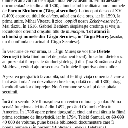
dintre ei au avut rol de a apăra hotarele Ardealului. Prima atestare
documentară este din anii 1300, atunci când localitatea purta numele
de
Forum Siculorum (Târg al secuilor)
. La început de secol XV
(1409) apare cu titlul de
civitas
, adică era deja oraș, iar în 1599, la
prima unire, Mihai Viteazu îi zice „
oppidi nostri Zekelyvasarhely
„.
Mai târziu, în 1616, Gabriel Bethlem răsplătește credința și vitejia
locuitorilor oferind orașului titlu de
municipiu
.
Tot atunci îi
schimbă și numele din
Târgu Secuiesc
, în
Târgu Mureș
(așadar,
nu îl confunda cu actualul Târgu Secuiesc).
În veacurile ce vor urma, la Târgu Mureș se vor ține
Dietele
Secuiești
(dieta fiind un fel de parlament local). În cadrul dietelor s-
au prezentat în repetate rânduri și delegați din Țara Românească și
Moldova, cerând ajutor secuiesc în luptele împotriva otomanilor.
Așezarea geografică favorabilă, solul fertil și viața comercială care a
luat avânt odată cu dezvoltarea breslelor, odată cu anii 1300, atrag
locuitorii satelor dimprejur. Nouă comune se vor lipi de capitala
secuimii.
Încă din secolul XVII orașul era un centru cultural și școlar. Prima
școală funcționa aici încă din 1492, pe când Columb călca în
America. În 1786 apare prima tipografie, cinci ani mai târziu ia ființă
prima societate de lingvistică, iar în 1794, Teleki Samuel, cu
60 000
40 000 de volume, pune bazele bibliotecii documentare care îi
poartă numele și în prezent (Biblioteca Teleki / Telekiană).