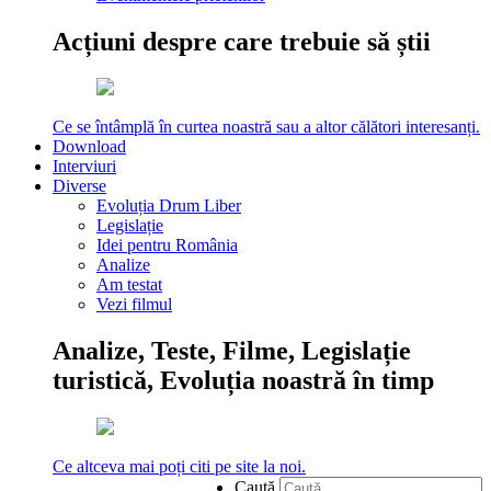
Acțiuni despre care trebuie să știi
Ce se întâmplă în curtea noastră sau a altor călători interesanți.
Download
Interviuri
Diverse
Evoluția Drum Liber
Legislație
Idei pentru România
Analize
Am testat
Vezi filmul
Analize, Teste, Filme, Legislație
turistică, Evoluția noastră în timp
Ce altceva mai poți citi pe site la noi.
Caută