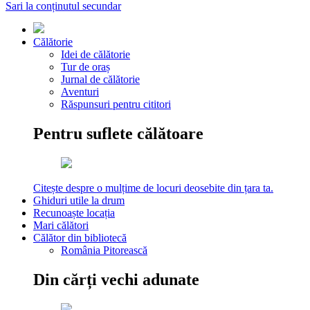
Sari la conținutul secundar
Călătorie
Idei de călătorie
Tur de oraș
Jurnal de călătorie
Aventuri
Răspunsuri pentru cititori
Pentru suflete călătoare
Citește despre o mulțime de locuri deosebite din țara ta.
Ghiduri utile la drum
Recunoaște locația
Mari călători
Călător din bibliotecă
România Pitorească
Din cărți vechi adunate