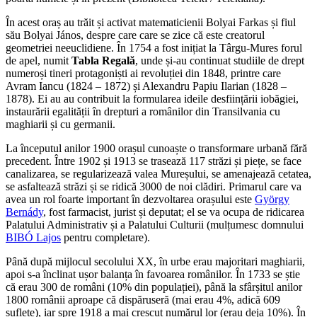
În acest oraș au trăit și activat matematicienii Bolyai Farkas și fiul
său Bolyai János, despre care care se zice că este creatorul
geometriei neeuclidiene. În 1754 a fost inițiat la Târgu-Mures forul
de apel, numit
Tabla Regală
, unde și-au continuat studiile de drept
numeroși tineri protagoniști ai revoluției din 1848, printre care
Avram Iancu (1824 – 1872) și Alexandru Papiu Ilarian (1828 –
1878). Ei au au contribuit la formularea ideile desființării iobăgiei,
instaurării egalității în drepturi a românilor din Transilvania cu
maghiarii și cu germanii.
La începutul anilor 1900 orașul cunoaște o transformare urbană fără
precedent. Între 1902 și 1913 se trasează 117 străzi și piețe, se face
canalizarea, se regularizează valea Mureșului, se amenajează cetatea,
se asfaltează străzi și se ridică 3000 de noi clădiri. Primarul care va
avea un rol foarte important în dezvoltarea orașului este
György
Bernády
, fost farmacist, jurist și deputat; el se va ocupa de ridicarea
Palatului Administrativ și a Palatului Culturii (mulțumesc domnului
BIBÓ Lajos
pentru completare).
Până după mijlocul secolului XX, în urbe erau majoritari maghiarii,
apoi s-a înclinat ușor balanța în favoarea românilor. În 1733 se știe
că erau 300 de români (10% din populației), până la sfârșitul anilor
1800 românii aproape că dispăruseră (mai erau 4%, adică 609
suflete), iar spre 1918 a mai crescut numărul lor (erau deja 10%). În