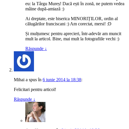
eu: la Târgu Mureș! Dacă ești în zonă, ne putem vedea
mâine după-amiază :)
Ai dreptate, este biserica MINORIȚILOR, ordin al
călugărilor franciscani :) Am corectat, mersi! :D
Și mulțumesc pentru aprecieri, într-adevăr am muncit
mult la articol. Bine, mai mult la fotografiile vechi :)
Răspunde
↓
Mihai
a spus
în
6 iunie 2014 la 18:38
:
Felicitari pentru articol!
Răspunde
↓