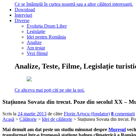
Ce se întâmplă în curtea noastră sau a altor călători interesanți.
Download
Interviuri
Diverse
Evoluția Drum Liber
Legislație
Idei pentru România
Analize
Am testat
Vezi filmul
Analize, Teste, Filme, Legislație turist
Ce altceva mai poți citi pe site la noi.
Stațiunea Sovata din trecut. Poze din secolul XX – Mu
Scris la
24 martie 2013
de către
Florin Arjocu (fondator)
8
comentarii
Acasă
>
Călătorie
>
Idei de călătorie
> Stațiunea Sovata din trecut. P
Mai demult am dat peste un studiu minunat despre
Mureșul
vechi
transformat într-o frumoasă stațiune balneo climaterică a României.