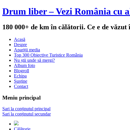
Drum liber – Vezi România cu al
180 000+ de km în călătorii. Ce e de văzut
Acasă
Despre
Apariții media
Top 300 Obiective Turistice România
Nu știi unde să mergi?
Album foto
Blogroll
Echipa
Susține
Contact
Meniu principal
Sari la conținutul principal
Sari la conținutul secundar
Călătorie