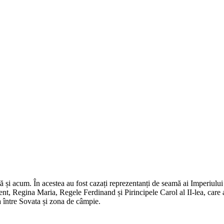
tă și acum. În acestea au fost cazați reprezentanți de seamă ai Imperiu
ment, Regina Maria, Regele Ferdinand și Pirincipele Carol al II-lea, care 
 între Sovata și zona de câmpie.