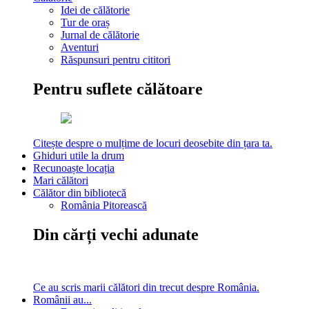
Idei de călătorie
Tur de oraș
Jurnal de călătorie
Aventuri
Răspunsuri pentru cititori
Pentru suflete călătoare
Citește despre o mulțime de locuri deosebite din țara ta.
Ghiduri utile la drum
Recunoaște locația
Mari călători
Călător din bibliotecă
România Pitorească
Din cărți vechi adunate
Ce au scris marii călători din trecut despre România.
Românii au...