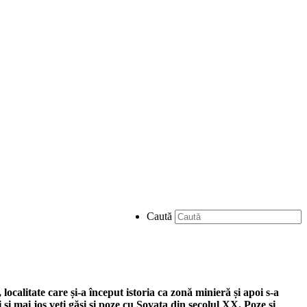
Caută
ocalitate care și-a început istoria ca zonă minieră și apoi s-a
și mai jos veți găsi și poze cu Sovata din secolul XX. Poze și