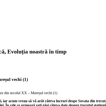
ică, Evoluția noastră în timp
reșul vechi (1)
oze din secolul XX – Mureșul vechi (1)
, iar acum vreau să vă arăt câteva lucruri despe Sovata din trecut, l
 În cele ce urmează veți găsi câteva date despre trecutul stațiunii 