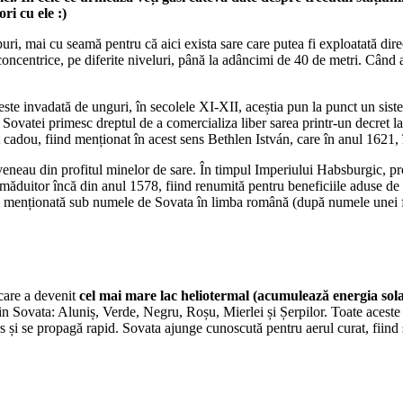
ri cu ele :)
puri, mai cu seamă pentru că aici exista sare care putea fi exploatată dir
concentrice, pe diferite niveluri, până la adâncimi de 40 de metri. Când 
ste invadată de unguri, în secolele XI-XII, aceștia pun la punct un siste
na Sovatei primesc dreptul de a comercializa liber sarea printr-un decret
 cadou, fiind menționat în acest sens Bethlen István, care în anul 1621, 
eneau din profitul minelor de sare. În timpul Imperiului Habsburgic, propri
măduitor încă din anul 1578, fiind renumită pentru beneficiile aduse de băi
 este menționată sub numele de Sovata în limba română (după numele unei
care a devenit
cel mai mare lac heliotermal (acumulează energia sola
 din Sovata: Aluniș, Verde, Negru, Roșu, Mierlei și Șerpilor. Toate aceste
și se propagă rapid. Sovata ajunge cunoscută pentru aerul curat, fiind 