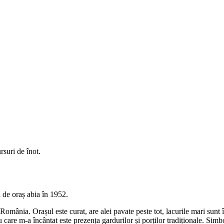
rsuri de înot.
 de oraș abia în 1952.
 România. Orașul este curat, are alei pavate peste tot, lacurile mari sunt
u care m-a încântat este prezența gardurilor și porților tradiționale. Simb