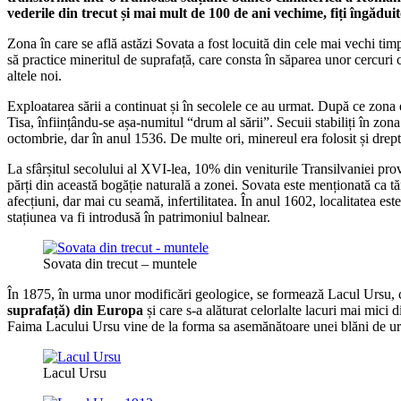
vederile din trecut și mai mult de 100 de ani vechime, fiți îngăduito
Zona în care se află astăzi Sovata a fost locuită din cele mai vechi tim
să practice mineritul de suprafață, care consta în săparea unor cercuri 
altele noi.
Exploatarea sării a continuat și în secolele ce au urmat. După ce zona e
Tisa, înființându-se așa-numitul “drum al sării”. Secuii stabiliți în zo
octombrie, dar în anul 1536. De multe ori, minereul era folosit și drept
La sfârșitul secolului al XVI-lea, 10% din veniturile Transilvaniei prov
părți din această bogăție naturală a zonei. Sovata este menționată ca tă
afecțiuni, dar mai cu seamă, infertilitatea. În anul 1602, localitatea
stațiunea va fi introdusă în patrimoniul balnear.
Sovata din trecut – muntele
În 1875, în urma unor modificări geologice, se formează Lacul Ursu, 
suprafață) din Europa
și care s-a alăturat celorlalte lacuri mai mici
Faima Lacului Ursu vine de la forma sa asemănătoare unei blăni de urs 
Lacul Ursu