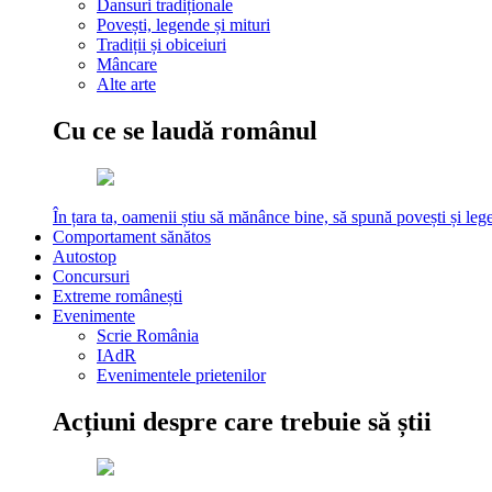
Dansuri tradiționale
Povești, legende și mituri
Tradiții și obiceiuri
Mâncare
Alte arte
Cu ce se laudă românul
În țara ta, oamenii știu să mănânce bine, să spună povești și leg
Comportament sănătos
Autostop
Concursuri
Extreme românești
Evenimente
Scrie România
IAdR
Evenimentele prietenilor
Acțiuni despre care trebuie să știi