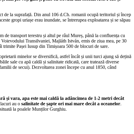
ect de la suprafață. Din anul 106 d.Ch. romanii ocupă teritoriul și încep
aceste gropi uriașe erau inundate, se întrerupea exploatarea și se săpau
m de transport terestru și altul pe râul Mureș, până la confluența cu
 la Voievodului Transilvaniei, Majláth István, emis de ziua mea, pe 30
îi trimite Pașei Iusup din Timișoara 500 de blocuri de sare.
etarii minelor se diversifică, astfel încât și unii turci ajung să dețină
le sale cu apă caldă și salinitate ridicată, care tratează diverse
 familii de secui). Dezvoltarea zonei începe cu anul 1850, când
ră și vara, apa este mai caldă la adâncimea de 1-2 metri decât
 lacuri au o
salinitate de șapte ori mai mare decât a oceanelor
.
situată la poalele Munților Gurghiu.