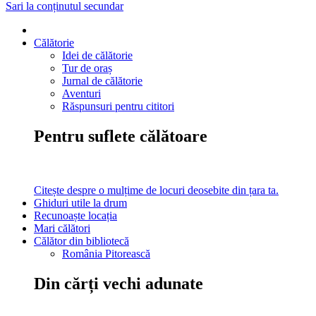
Sari la conținutul secundar
Călătorie
Idei de călătorie
Tur de oraș
Jurnal de călătorie
Aventuri
Răspunsuri pentru cititori
Pentru suflete călătoare
Citește despre o mulțime de locuri deosebite din țara ta.
Ghiduri utile la drum
Recunoaște locația
Mari călători
Călător din bibliotecă
România Pitorească
Din cărți vechi adunate