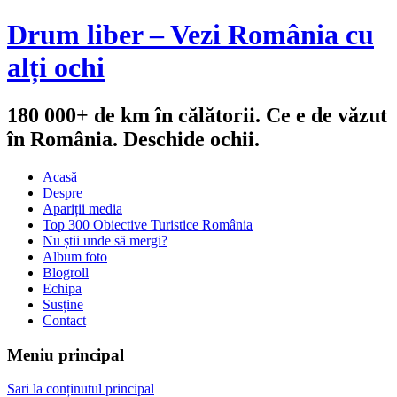
Drum liber – Vezi România cu
alți ochi
180 000+ de km în călătorii. Ce e de văzut
în România. Deschide ochii.
Acasă
Despre
Apariții media
Top 300 Obiective Turistice România
Nu știi unde să mergi?
Album foto
Blogroll
Echipa
Susține
Contact
Meniu principal
Sari la conținutul principal