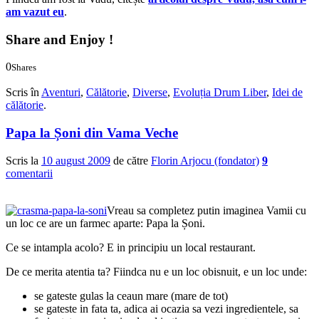
am vazut eu
.
Share and Enjoy !
0
Shares
0
0
Scris în
Aventuri
,
Călătorie
,
Diverse
,
Evoluția Drum Liber
,
Idei de
călătorie
.
Papa la Șoni din Vama Veche
Scris la
10 august 2009
de către
Florin Arjocu (fondator)
9
comentarii
Vreau sa completez putin imaginea Vamii cu
un loc ce are un farmec aparte: Papa la Șoni.
Ce se intampla acolo? E in principiu un local restaurant.
De ce merita atentia ta? Fiindca nu e un loc obisnuit, e un loc unde:
se gateste gulas la ceaun mare (mare de tot)
se gateste in fata ta, adica ai ocazia sa vezi ingredientele, sa