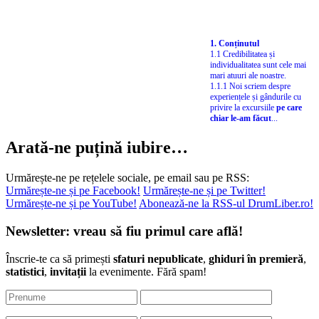
1. Conținutul
1.1 Credibilitatea și
individualitatea sunt cele mai
mari atuuri ale noastre.
1.1.1 Noi scriem despre
experiențele și gândurile cu
privire la excursiile
pe care
chiar le-am făcut
...
Arată-ne puțină iubire…
Urmărește-ne pe rețelele sociale, pe email sau pe RSS:
Urmărește-ne și pe Facebook!
Urmărește-ne și pe Twitter!
Urmărește-ne și pe YouTube!
Abonează-ne la RSS-ul DrumLiber.ro!
Newsletter: vreau să fiu primul care află!
Înscrie-te ca să primești
sfaturi nepublicate
,
ghiduri în premieră
,
statistici
,
invitații
la evenimente. Fără spam!