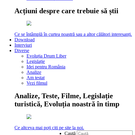
Acțiuni despre care trebuie să știi
Ce se întâmplă în curtea noastră sau a altor călători interesanți.
Download
Interviuri
Diverse
Evoluția Drum Liber
Legislație
Idei pentru România
Analize
Am testat
Vezi filmul
Analize, Teste, Filme, Legislație
turistică, Evoluția noastră în timp
Ce altceva mai poți citi pe site la noi.
Caută