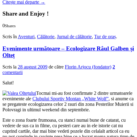
Citește mai departe
→
Share and Enjoy !
0
Shares
0
0
Scris în
Aventuri
,
Călătorie
,
Jurnal de călătorie
,
Tur de oraș
.
Evenimente următoare – Ecologizare Râul Galben și
Olteț
Scris la
28 august 2009
de către
Florin Arjocu (fondator)
2
comentarii
Salut!
Tocmai mi-au fost confirmate 2 dintre urmatoarele
evenimente ale
Clubului Sportiv Montan „White Wolf”
, si anume ca
se pregateste ecologizarea celor 2 rauri din zona Pesterilor Muierii si
Polovragi in ultimul weekend din septembrie.
Este o zona foarte frumoasa, cu stanci numai bune de catarat, cu
vedere de sus ca in filme, cu pesteri care au in ele istorie cat nu
cuprind cartile, dar mai bine vedeti pozele din celalalt articol ca eu
nu pot cuprinde in cuvinte prea bine ce a lucrat mama natura timp de