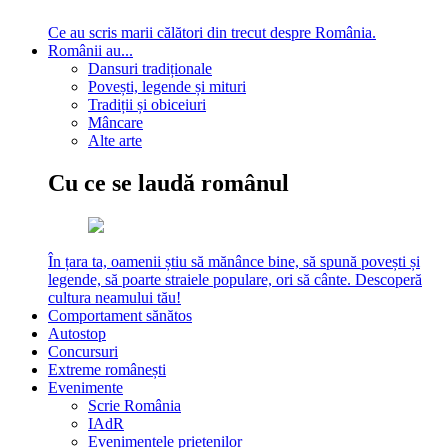
Ce au scris marii călători din trecut despre România.
Românii au...
Dansuri tradiționale
Povești, legende și mituri
Tradiții și obiceiuri
Mâncare
Alte arte
Cu ce se laudă românul
În țara ta, oamenii știu să mănânce bine, să spună povești și
legende, să poarte straiele populare, ori să cânte. Descoperă
cultura neamului tău!
Comportament sănătos
Autostop
Concursuri
Extreme românești
Evenimente
Scrie România
IAdR
Evenimentele prietenilor