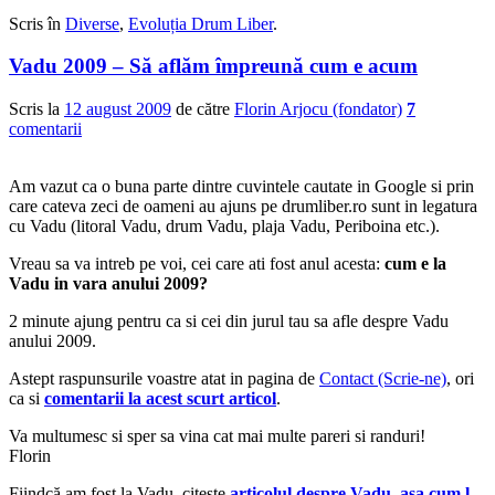
0
0
Scris în
Diverse
,
Evoluția Drum Liber
.
Vadu 2009 – Să aflăm împreună cum e acum
Scris la
12 august 2009
de către
Florin Arjocu (fondator)
7
comentarii
Am vazut ca o buna parte dintre cuvintele cautate in Google si prin
care cateva zeci de oameni au ajuns pe drumliber.ro sunt in legatura
cu Vadu (litoral Vadu, drum Vadu, plaja Vadu, Periboina etc.).
Vreau sa va intreb pe voi, cei care ati fost anul acesta:
cum e la
Vadu in vara anului 2009?
2 minute ajung pentru ca si cei din jurul tau sa afle despre Vadu
anului 2009.
Astept raspunsurile voastre atat in pagina de
Contact (Scrie-ne)
, ori
ca si
comentarii la acest scurt articol
.
Va multumesc si sper sa vina cat mai multe pareri si randuri!
Florin
Fiindcă am fost la Vadu, citește
articolul despre Vadu, asa cum l-