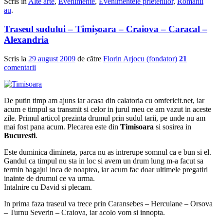
Scris în
Alte arte
,
Evenimente
,
Evenimentele prietenilor
,
Românii
au
.
Traseul sudului – Timișoara – Craiova – Caracal –
Alexandria
Scris la
29 august 2009
de către
Florin Arjocu (fondator)
21
comentarii
De putin timp am ajuns iar acasa din calatoria cu
omfericit.net
, iar
acum e timpul sa transmit si celor in jurul meu ce am vazut in aceste
zile. Primul articol prezinta drumul prin sudul tarii, pe unde nu am
mai fost pana acum. Plecarea este din
Timisoara
si sosirea in
Bucuresti
.
Este duminica dimineta, parca nu as intrerupe somnul ca e bun si el.
Gandul ca timpul nu sta in loc si avem un drum lung m-a facut sa
termin bagajul inca de noaptea, iar acum fac doar ultimele pregatiri
inainte de drumul ce va urma.
Intalnire cu David si plecam.
In prima faza traseul va trece prin Caransebes – Herculane – Orsova
– Turnu Severin – Craiova, iar acolo vom si innopta.