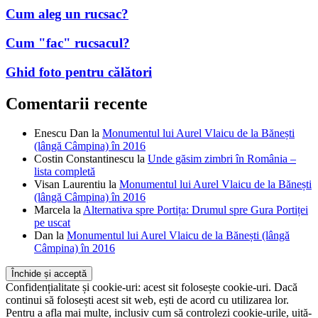
Cum aleg un rucsac?
Cum "fac" rucsacul?
Ghid foto pentru călători
Comentarii recente
Enescu Dan
la
Monumentul lui Aurel Vlaicu de la Bănești
(lângă Câmpina) în 2016
Costin Constantinescu
la
Unde găsim zimbri în România –
lista completă
Visan Laurentiu
la
Monumentul lui Aurel Vlaicu de la Bănești
(lângă Câmpina) în 2016
Marcela
la
Alternativa spre Portița: Drumul spre Gura Portiței
pe uscat
Dan
la
Monumentul lui Aurel Vlaicu de la Bănești (lângă
Câmpina) în 2016
Confidențialitate și cookie-uri: acest sit folosește cookie-uri. Dacă
continui să folosești acest sit web, ești de acord cu utilizarea lor.
Pentru a afla mai multe, inclusiv cum să controlezi cookie-urile, uită-