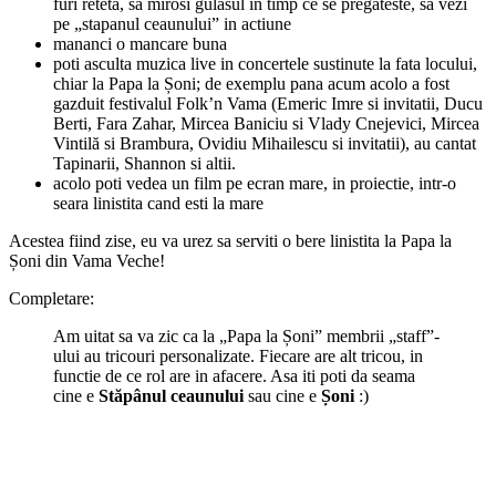
furi reteta, sa mirosi gulasul in timp ce se pregateste, sa vezi
pe „stapanul ceaunului” in actiune
mananci o mancare buna
poti asculta muzica live in concertele sustinute la fata locului,
chiar la Papa la Șoni; de exemplu pana acum acolo a fost
gazduit festivalul Folk’n Vama (Emeric Imre si invitatii, Ducu
Berti, Fara Zahar, Mircea Baniciu si Vlady Cnejevici, Mircea
Vintilă si Brambura, Ovidiu Mihailescu si invitatii), au cantat
Tapinarii, Shannon si altii.
acolo poti vedea un film pe ecran mare, in proiectie, intr-o
seara linistita cand esti la mare
Acestea fiind zise, eu va urez sa serviti o bere linistita la Papa la
Șoni din Vama Veche!
Completare:
Am uitat sa va zic ca la „Papa la Șoni” membrii „staff”-
ului au tricouri personalizate. Fiecare are alt tricou, in
functie de ce rol are in afacere. Asa iti poti da seama
cine e
Stăpânul ceaunului
sau cine e
Șoni
:)