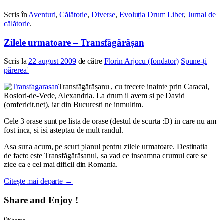
0
0
Scris în
Aventuri
,
Călătorie
,
Diverse
,
Evoluția Drum Liber
,
Jurnal de
călătorie
.
Zilele urmatoare – Transfăgărășan
Scris la
22 august 2009
de către
Florin Arjocu (fondator)
Spune-ți
părerea!
Transfăgărășanul, cu trecere inainte prin Caracal,
Rosiori-de-Vede, Alexandria. La drum il avem si pe David
(
omfericit.net
), iar din Bucuresti ne inmultim.
Cele 3 orase sunt pe lista de orase (destul de scurta :D) in care nu am
fost inca, si isi asteptau de mult randul.
Asa suna acum, pe scurt planul pentru zilele urmatoare. Destinatia
de facto este Transfăgărășanul, sa vad ce inseamna drumul care se
zice ca e cel mai dificil din Romania.
Citește mai departe
→
Share and Enjoy !
0
Shares