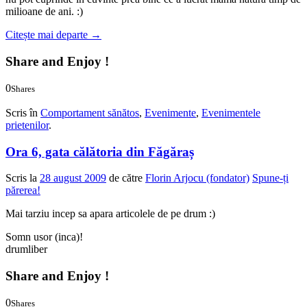
milioane de ani. :)
Citește mai departe
→
Share and Enjoy !
0
Shares
0
0
Scris în
Comportament sănătos
,
Evenimente
,
Evenimentele
prietenilor
.
Ora 6, gata călătoria din Făgăraș
Scris la
28 august 2009
de către
Florin Arjocu (fondator)
Spune-ți
părerea!
Mai tarziu incep sa apara articolele de pe drum :)
Somn usor (inca)!
drumliber
Share and Enjoy !
0
Shares