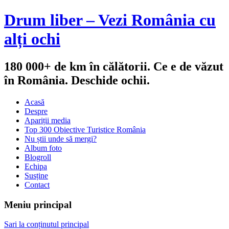
Drum liber – Vezi România cu
alți ochi
180 000+ de km în călătorii. Ce e de văzut
în România. Deschide ochii.
Acasă
Despre
Apariții media
Top 300 Obiective Turistice România
Nu știi unde să mergi?
Album foto
Blogroll
Echipa
Susține
Contact
Meniu principal
Sari la conținutul principal