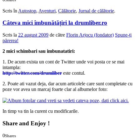
0
0
Scris în
Autostop
,
Aventuri
,
Călătorie
,
Jurnal de călătorie
.
Câteva mici îmbunătățiri la drumliber.ro
Scris la
22 august 2009
de către
Florin Arjocu (fondator)
Spune-ți
părerea!
2 mici schimbari sau imbunatatiri:
1. De acum exista un cont de Twitter unde voi posta ce se mai
intampla:
http://twitter.com/drumliber
este contul.
2. Poate ati vazut deja, dar acum articolele care sunt completate cu
poze vor avea un marcaj foarte clar al albumelor foto:
Iar cand vreti sa vedeti cateva poze, dati click aici.
In timp va tin la curent cu modificarile.
Share and Enjoy !
0
Shares