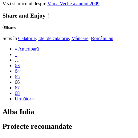
Vezi si articolul despre
Vama Veche a anului 2009
.
Share and Enjoy !
0
Shares
0
0
Scris în
Călătorie
,
Idei de călătorie
,
Mâncare
,
Românii au
.
« Anterioară
1
…
63
64
65
66
67
68
Următor »
Alba Iulia
Proiecte recomandate