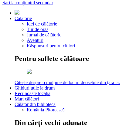
Sari la conținutul secundar
Călătorie
Idei de călătorie
Tur de oraș
Jurnal de călătorie
Aventuri
Răspunsuri pentru cititori
Pentru suflete călătoare
Citește despre o mulțime de locuri deosebite din țara ta.
Ghiduri utile la drum
Recunoaște locația
Mari călători
Călător din bibliotecă
România Pitorească
Din cărți vechi adunate