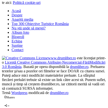
te aici:
Politică cookie-uri
Acasă
Despre
Apariții media
Top 300 Obiective Turistice România
Nu știi unde să mergi?
Album foto
Blogroll
Echipa
Susține
Contact
www.drumliber.ro
este licenţiat printr-
o
Licenţă Creative Commons Atribuire-Necomercial-FărăModificări
3.0 România
. Bazată pe opera disponibilă la
drumliber.ro
. Preluarea
textelor şi/sau a pozelor ori filmelor se face DOAR cu citarea sursei.
Puteţi aduce mici modificări materialelor preluate. La sfârşitul
fiecărei preluări trebuie să existe un link către acest sit. Punem suflet,
muncă și timp să creștem drumliber.ro, iar cititorii merită să vadă ori
să contrazică SURSA informației.
Temă
Wordpress
modificată de
drumliber.ro
0
Shares
0