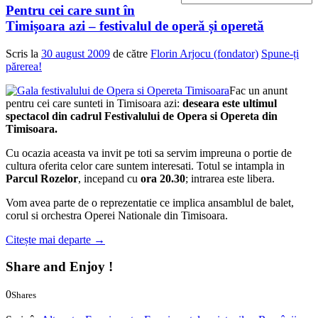
Pentru cei care sunt în
Timișoara azi – festivalul de operă și operetă
Scris la
30 august 2009
de către
Florin Arjocu (fondator)
Spune-ți
părerea!
Fac un anunt
pentru cei care sunteti in Timisoara azi:
deseara este ultimul
spectacol din cadrul Festivalului de Opera si Opereta din
Timisoara.
Cu ocazia aceasta va invit pe toti sa servim impreuna o portie de
cultura oferita celor care suntem interesati. Totul se intampla in
Parcul Rozelor
, incepand cu
ora 20.30
; intrarea este libera.
Vom avea parte de o reprezentatie ce implica ansamblul de balet,
corul si orchestra Operei Nationale din Timisoara.
Citește mai departe
→
Share and Enjoy !
0
Shares
0
0