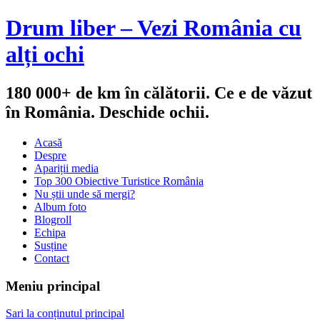
Drum liber – Vezi România cu
alți ochi
180 000+ de km în călătorii. Ce e de văzut
în România. Deschide ochii.
Acasă
Despre
Apariții media
Top 300 Obiective Turistice România
Nu știi unde să mergi?
Album foto
Blogroll
Echipa
Susține
Contact
Meniu principal
Sari la conținutul principal