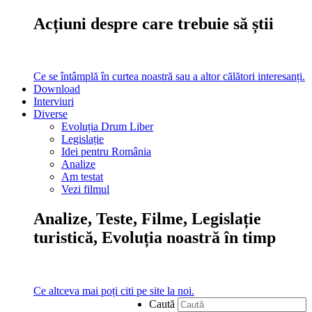
Acțiuni despre care trebuie să știi
Ce se întâmplă în curtea noastră sau a altor călători interesanți.
Download
Interviuri
Diverse
Evoluția Drum Liber
Legislație
Idei pentru România
Analize
Am testat
Vezi filmul
Analize, Teste, Filme, Legislație
turistică, Evoluția noastră în timp
Ce altceva mai poți citi pe site la noi.
Caută