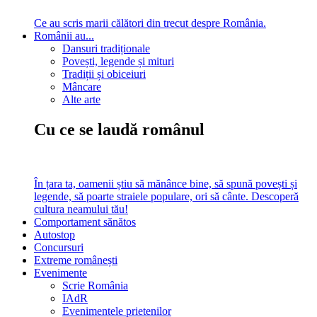
Ce au scris marii călători din trecut despre România.
Românii au...
Dansuri tradiționale
Povești, legende și mituri
Tradiții și obiceiuri
Mâncare
Alte arte
Cu ce se laudă românul
În țara ta, oamenii știu să mănânce bine, să spună povești și
legende, să poarte straiele populare, ori să cânte. Descoperă
cultura neamului tău!
Comportament sănătos
Autostop
Concursuri
Extreme românești
Evenimente
Scrie România
IAdR
Evenimentele prietenilor