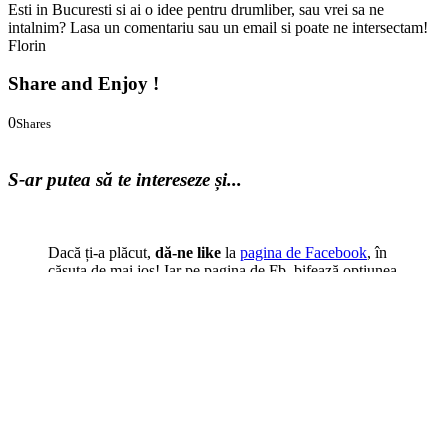
Esti in Bucuresti si ai o idee pentru drumliber, sau vrei sa ne
intalnim? Lasa un comentariu sau un email si poate ne intersectam!
Florin
Share and Enjoy !
0
Shares
0
0
S-ar putea să te intereseze și...
Dacă ți-a plăcut,
dă-ne like
la
pagina de Facebook
, în
căsuța de mai jos! Iar pe pagina de Fb, bifează opțiunea
"Follow/Urmărește", să fii sigur(ă) că vei primi tot ce
vrem să arătăm lumii. :)
Cale
:
Acasă
>
Evenimente
>
Evenimentele prietenilor
>
drumliber.ro merge la Wordcamp
Cuvinte cheie:
București
,
Webstock
,
Wordcamp
.
Articol scris de
Florin Arjocu (fondator)
:
vezi detalii despre autor.
Despre Florin Arjocu (fondator)