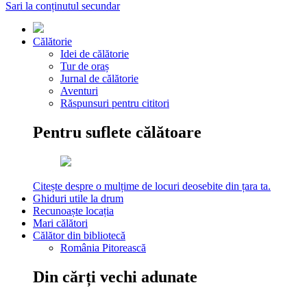
Sari la conținutul secundar
Călătorie
Idei de călătorie
Tur de oraș
Jurnal de călătorie
Aventuri
Răspunsuri pentru cititori
Pentru suflete călătoare
Citește despre o mulțime de locuri deosebite din țara ta.
Ghiduri utile la drum
Recunoaște locația
Mari călători
Călător din bibliotecă
România Pitorească
Din cărți vechi adunate