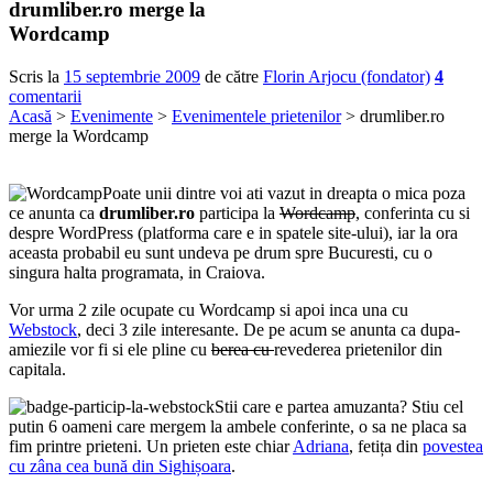
drumliber.ro merge la
Wordcamp
Scris la
15 septembrie 2009
de către
Florin Arjocu (fondator)
4
comentarii
Acasă
>
Evenimente
>
Evenimentele prietenilor
> drumliber.ro
merge la Wordcamp
Poate unii dintre voi ati vazut in dreapta o mica poza
ce anunta ca
drumliber.ro
participa la
Wordcamp
, conferinta cu si
despre WordPress (platforma care e in spatele site-ului), iar la ora
aceasta probabil eu sunt undeva pe drum spre Bucuresti, cu o
singura halta programata, in Craiova.
Vor urma 2 zile ocupate cu Wordcamp si apoi inca una cu
Webstock
, deci 3 zile interesante. De pe acum se anunta ca dupa-
amiezile vor fi si ele pline cu
berea cu
revederea prietenilor din
capitala.
Stii care e partea amuzanta? Stiu cel
putin 6 oameni care mergem la ambele conferinte, o sa ne placa sa
fim printre prieteni. Un prieten este chiar
Adriana
, fetița din
povestea
cu zâna cea bună din Sighișoara
.