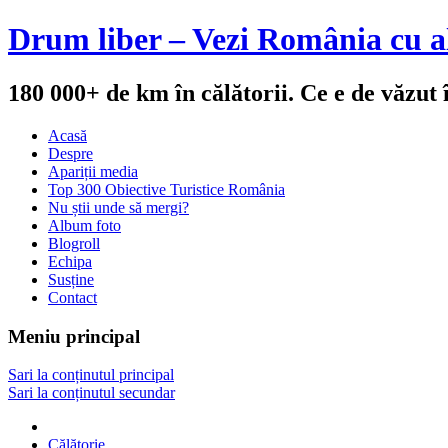
Drum liber – Vezi România cu al
180 000+ de km în călătorii. Ce e de văzut
Acasă
Despre
Apariții media
Top 300 Obiective Turistice România
Nu știi unde să mergi?
Album foto
Blogroll
Echipa
Susține
Contact
Meniu principal
Sari la conținutul principal
Sari la conținutul secundar
Călătorie