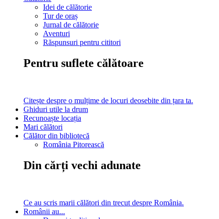
Idei de călătorie
Tur de oraș
Jurnal de călătorie
Aventuri
Răspunsuri pentru cititori
Pentru suflete călătoare
Citește despre o mulțime de locuri deosebite din țara ta.
Ghiduri utile la drum
Recunoaște locația
Mari călători
Călător din bibliotecă
România Pitorească
Din cărți vechi adunate
Ce au scris marii călători din trecut despre România.
Românii au...