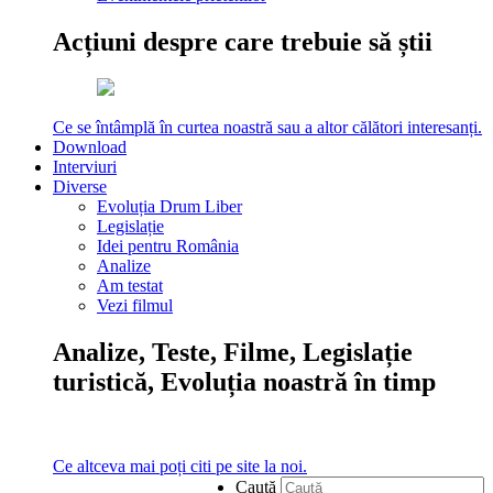
Acțiuni despre care trebuie să știi
Ce se întâmplă în curtea noastră sau a altor călători interesanți.
Download
Interviuri
Diverse
Evoluția Drum Liber
Legislație
Idei pentru România
Analize
Am testat
Vezi filmul
Analize, Teste, Filme, Legislație
turistică, Evoluția noastră în timp
Ce altceva mai poți citi pe site la noi.
Caută