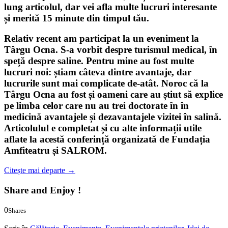
lung articolul, dar vei afla multe lucruri interesante
și merită 15 minute din timpul tău.
Relativ recent am participat la un eveniment la
Târgu Ocna. S-a vorbit despre
turismul medical
, în
speță despre
saline
. Pentru mine au fost multe
lucruri noi: știam câteva dintre avantaje, dar
lucrurile sunt mai complicate de-atât. Noroc că la
Târgu Ocna au fost și oameni care au știut să explice
pe limba celor care nu au trei doctorate în în
medicină avantajele și dezavantajele vizitei în salină.
Articolulul e completat și cu alte informații utile
aflate la acestă conferință organizată de Fundația
Amfiteatru și SALROM.
Citește mai departe
→
Share and Enjoy !
0
Shares
0
0