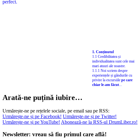
1. Conținutul
1.1 Credibilitatea și
individualitatea sunt cele mai
mari atuuri ale noastre.
1.1.1 Noi scriem despre
experiențele și gândurile cu
privire la excursiile
pe care
chiar le-am făcut
...
Arată-ne puțină iubire…
Urmărește-ne pe rețelele sociale, pe email sau pe RSS:
Urmărește-ne și pe Facebook!
Urmărește-ne și pe Twitter!
Urmărește-ne și pe YouTube!
Abonează-ne la RSS-ul DrumLiber.ro!
Newsletter: vreau să fiu primul care află!