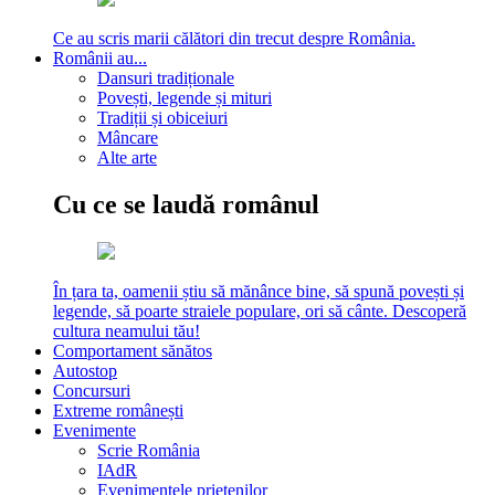
Ce au scris marii călători din trecut despre România.
Românii au...
Dansuri tradiționale
Povești, legende și mituri
Tradiții și obiceiuri
Mâncare
Alte arte
Cu ce se laudă românul
În țara ta, oamenii știu să mănânce bine, să spună povești și
legende, să poarte straiele populare, ori să cânte. Descoperă
cultura neamului tău!
Comportament sănătos
Autostop
Concursuri
Extreme românești
Evenimente
Scrie România
IAdR
Evenimentele prietenilor