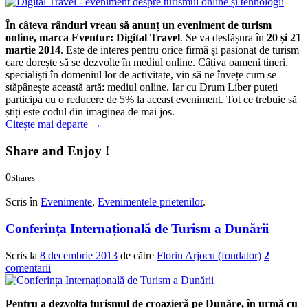
În câteva rânduri vreau să anunț un eveniment de turism
online, marca Eventur:
Digital Travel
. Se va desfășura în
20 și 21
martie 2014
. Este de interes pentru orice firmă și pasionat de turism
care dorește să se dezvolte în mediul online. Câțiva oameni tineri,
specialiști în domeniul lor de activitate, vin să ne învețe cum se
stăpânește această artă: mediul online. Iar cu Drum Liber puteți
participa cu o reducere de 5% la aceast eveniment. Tot ce trebuie să
știți este codul din imaginea de mai jos.
Citește mai departe
→
Share and Enjoy !
0
Shares
0
0
Scris în
Evenimente
,
Evenimentele prietenilor
.
Conferința Internațională de Turism a Dunării
Scris la
8 decembrie 2013
de către
Florin Arjocu (fondator)
2
comentarii
Pentru a dezvolta turismul de croazieră pe Dunăre, în urmă cu