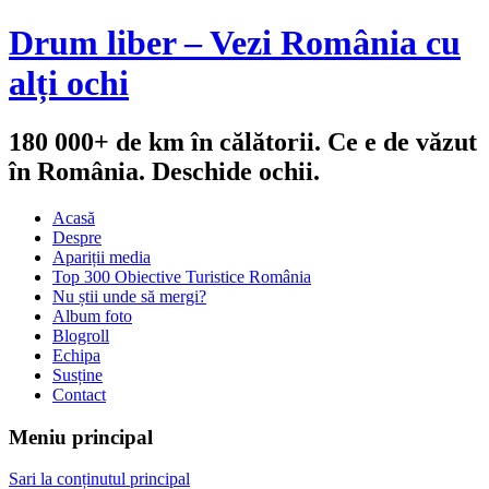
Drum liber – Vezi România cu
alți ochi
180 000+ de km în călătorii. Ce e de văzut
în România. Deschide ochii.
Acasă
Despre
Apariții media
Top 300 Obiective Turistice România
Nu știi unde să mergi?
Album foto
Blogroll
Echipa
Susține
Contact
Meniu principal
Sari la conținutul principal