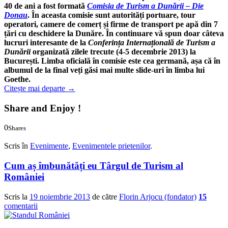
40 de ani a fost formată
Comisia de Turism a Dunării – Die
Donau
. În aceasta comisie sunt autorități portuare, tour
operatori, camere de comerț și firme de transport pe apă din 7
țări cu deschidere la Dunăre. În continuare vă spun doar câteva
lucruri interesante de la
Conferința Internațională de Turism a
Dunării
organizată zilele trecute (4-5 decembrie 2013) la
București. Limba oficială în comisie este cea germană, așa că în
albumul de la final veți găsi mai multe slide-uri în limba lui
Goethe.
Citește mai departe
→
Share and Enjoy !
0
Shares
0
0
Scris în
Evenimente
,
Evenimentele prietenilor
.
Cum aș îmbunătăți eu Târgul de Turism al
României
Scris la
19 noiembrie 2013
de către
Florin Arjocu (fondator)
15
comentarii