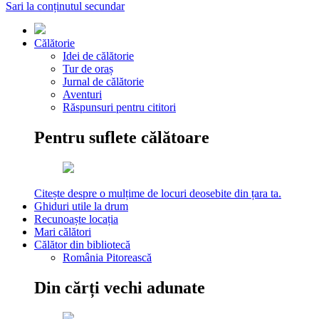
Sari la conținutul secundar
Călătorie
Idei de călătorie
Tur de oraș
Jurnal de călătorie
Aventuri
Răspunsuri pentru cititori
Pentru suflete călătoare
Citește despre o mulțime de locuri deosebite din țara ta.
Ghiduri utile la drum
Recunoaște locația
Mari călători
Călător din bibliotecă
România Pitorească
Din cărți vechi adunate