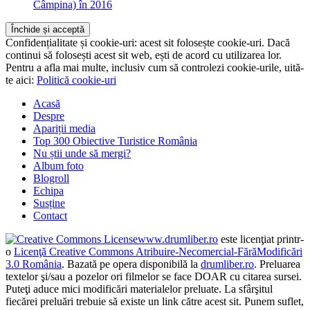
Dan
la
Monumentul lui Aurel Vlaicu de la Bănești (lângă
Câmpina) în 2016
Confidențialitate și cookie-uri: acest sit folosește cookie-uri. Dacă
continui să folosești acest sit web, ești de acord cu utilizarea lor.
Pentru a afla mai multe, inclusiv cum să controlezi cookie-urile, uită-
te aici:
Politică cookie-uri
Acasă
Despre
Apariții media
Top 300 Obiective Turistice România
Nu știi unde să mergi?
Album foto
Blogroll
Echipa
Susține
Contact
www.drumliber.ro
este licenţiat printr-
o
Licenţă Creative Commons Atribuire-Necomercial-FărăModificări
3.0 România
. Bazată pe opera disponibilă la
drumliber.ro
. Preluarea
textelor şi/sau a pozelor ori filmelor se face DOAR cu citarea sursei.
Puteţi aduce mici modificări materialelor preluate. La sfârşitul