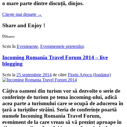
o mare parte dintre discuții, dinjos.
Citește mai departe
→
Share and Enjoy !
0
Shares
0
0
Scris în
Evenimente
,
Evenimentele prietenilor
.
Incoming Romania Travel Forum 2014 – live
blogging
Scris la
25 septembrie 2014
de către
Florin Arjocu (fondator)
Câțiva oameni din turism vor să dezvolte o serie de
conferințe de turism pe tema incoming-ului, adică
acea parte a turismului care se ocupă de aducerea în
țară a turiștilor străini. Seria de conferințe poartă
numele
Incoming Romania Travel Forum
,
eveniment de la care vreau să vă prezint
aproape în