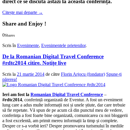
direct
ce se discută astăzi la această conferință.
Citește mai departe
→
Share and Enjoy !
0
Shares
0
0
Scris în
Evenimente
,
Evenimentele prietenilor
.
De la Romanian Digital Travel Conference
#rdtc2014 citire. Notițe live
Scris la
21 martie 2014
de către
Florin Arjocu (fondator)
Spune-ți
părerea!
Ieri am fost la
Romanian Digital Travel Conference
–
#rdtc2014
, conferință organizată de Eventur. A fost un eveniment
lung care a adus multe informații noi și unele știute, dar care trebuie
să fie repetate. Vă spun de pe acum că din punctul meu de vedere,
conferința a fost foarte bine organizată, comunicarea cu noi bloggerii
a fost excelentă, am primit mereu informații la timp și complete.
Despre ce s-a vorbit ieri? Despre promovarea turismului în mediile