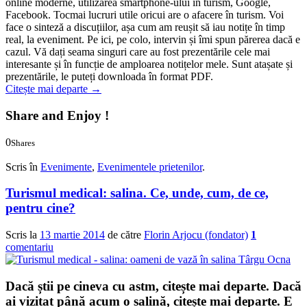
online moderne, utilizarea smartphone-ului în turism, Google,
Facebook. Tocmai lucruri utile oricui are o afacere în turism. Voi
face o sinteză a discuțiilor, așa cum am reușit să iau notițe în timp
real, la eveniment. Pe ici, pe colo, intervin și îmi spun părerea dacă e
cazul. Vă dați seama singuri care au fost prezentările cele mai
interesante și în funcție de amploarea notițelor mele. Sunt atașate și
prezentările, le puteți downloada în format PDF.
Citește mai departe
→
Share and Enjoy !
0
Shares
0
0
Scris în
Evenimente
,
Evenimentele prietenilor
.
Turismul medical: salina. Ce, unde, cum, de ce,
pentru cine?
Scris la
13 martie 2014
de către
Florin Arjocu (fondator)
1
comentariu
Dacă știi pe cineva cu astm, citește mai departe. Dacă
ai vizitat până acum o salină, citește mai departe. E