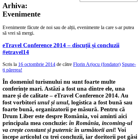
Arhiva:
Evenimente
Evenimente făcute de noi sau de alții, evenimente la care s-ar putea
să vrei să mergi.
eTravel Conference 2014 – discuții și concluzii
#etravel14
Scris la
16 octombrie 2014
de către
Florin Arjocu (fondator)
Spune-
ți părerea!
În domeniul turismului nu sunt foarte multe
conferințe mari. Astăzi a fost una dintre ele, una
mare și de calitate –
eTravel Conference 2014
. Au
fost vorbitori
unul și unul
, logistica a fost bună sau
foarte bună, organizatorii pe măsură. Pentru că
Drum Liber este despre România
, voi aminti aici
principala mea concluzie:
în România, incoming-ul
va crește constant și puternic în următorii ani
! Voi
începe articolul cu trei concluzii, iar doritorii pot găsi