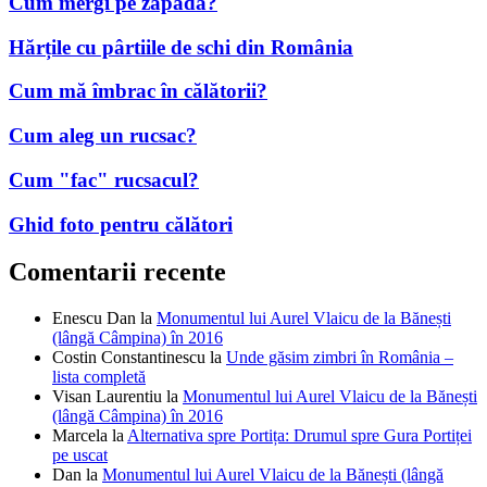
Cum mergi pe zăpadă?
Hărțile cu pârtiile de schi din România
Cum mă îmbrac în călătorii?
Cum aleg un rucsac?
Cum "fac" rucsacul?
Ghid foto pentru călători
Comentarii recente
Enescu Dan
la
Monumentul lui Aurel Vlaicu de la Bănești
(lângă Câmpina) în 2016
Costin Constantinescu
la
Unde găsim zimbri în România –
lista completă
Visan Laurentiu
la
Monumentul lui Aurel Vlaicu de la Bănești
(lângă Câmpina) în 2016
Marcela
la
Alternativa spre Portița: Drumul spre Gura Portiței
pe uscat