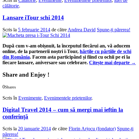
Scris în
Călătorie
,
Evenimente
,
Evenimentele prietenilor
,
Idei de
călătorie
.
Lansare iTour schi 2014
Scris la
5 februarie 2014
de către
Andrea David
Spune-ți părerea!
După cum v-am obișnuit, la începutul fiecărui an, vă aducem
online, de la partenerii noștri i-Tour,
hărțile cu pârtiile de schi
din România
. Facem asta participând și fiind cu ochii pe ei la
fiecare lansare, aniversare sau celebrare.
Citește mai departe
→
Share and Enjoy !
0
Shares
0
0
Scris în
Evenimente
,
Evenimentele prietenilor
.
Digital Travel 2014 – cum să mergi mai ieftin la
conferință
Scris la
20 ianuarie 2014
de către
Florin Arjocu (fondator)
Spune-ți
părerea!