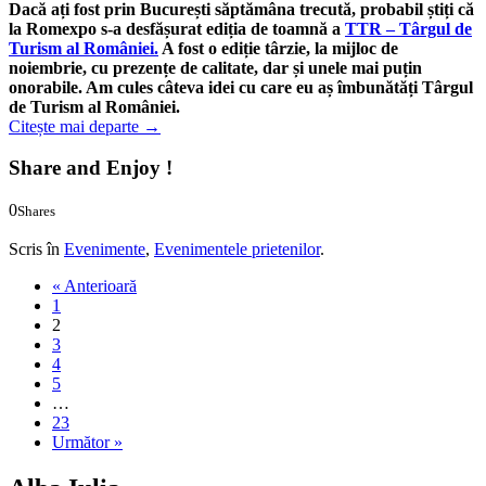
Dacă ați fost prin București săptămâna trecută, probabil știți că
la Romexpo s-a desfășurat ediția de toamnă a
TTR – Târgul de
Turism al României.
A fost o ediție târzie, la mijloc de
noiembrie, cu prezențe de calitate, dar și unele mai puțin
onorabile. Am cules câteva idei cu care eu aș îmbunătăți Târgul
de Turism al României.
Citește mai departe
→
Share and Enjoy !
0
Shares
0
0
Scris în
Evenimente
,
Evenimentele prietenilor
.
« Anterioară
1
2
3
4
5
…
23
Următor »