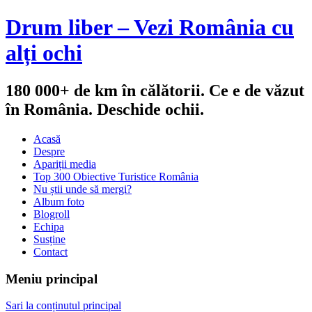
Drum liber – Vezi România cu
alți ochi
180 000+ de km în călătorii. Ce e de văzut
în România. Deschide ochii.
Acasă
Despre
Apariții media
Top 300 Obiective Turistice România
Nu știi unde să mergi?
Album foto
Blogroll
Echipa
Susține
Contact
Meniu principal
Sari la conținutul principal