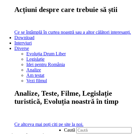
Acțiuni despre care trebuie să știi
Ce se întâmplă în curtea noastră sau a altor călători interesanți.
Download
Interviuri
Diverse
Evoluția Drum Liber
Legislație
Idei pentru România
Analize
Am testat
Vezi filmul
Analize, Teste, Filme, Legislație
turistică, Evoluția noastră în timp
Ce altceva mai poți citi pe site la noi.
Caută