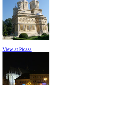
View at Picasa
View at Picasa
Din cele mai vechi timpuri religia a fost foarte importantă în viața
oamenilor, de exemplu cetatea Adamclisi avea cel puțin 3 bazilici.
Până la creștinizarea Imperiului Roman bazilicile erau clădiri