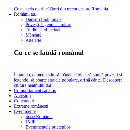
Ce au scris marii călători din trecut despre România.
Românii au...
Dansuri tradiționale
Povești, legende și mituri
Tradiții și obiceiuri
Mâncare
Alte arte
Cu ce se laudă românul
În țara ta, oamenii știu să mănânce bine, să spună povești și
legende, să poarte straiele populare, ori să cânte. Descoperă
cultura neamului tău!
Comportament sănătos
Autostop
Concursuri
Extreme românești
Evenimente
Scrie România
IAdR
Evenimentele prietenilor