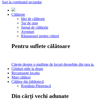
Sari la conținutul secundar
Călătorie
Idei de călătorie
Tur de oraș
Jurnal de călătorie
Aventuri
Răspunsuri pentru cititori
Pentru suflete călătoare
Citește despre o mulțime de locuri deosebite din țara ta.
Ghiduri utile la drum
Recunoaște locația
Mari călători
Călător din bibliotecă
România Pitorească
Din cărți vechi adunate