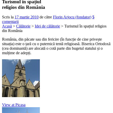
Turismul în spațiul
religios din România
Scris la
17 martie 2010
de către
Florin Arjocu (fondator)
5
comentarii
Acasă
>
Călătorie
>
Idei de călătorie
> Turismul în spațiul religios
din România
România, din păcate sau din fericire (în funcție de cine privește
situația) este o țară cu o puternică tentă religioasă. Biserica Ortodoxă
(cea dominantă) are alocată o cotă parte din bugetul statului și o
mulțime de adepți.
View at Picasa