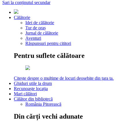
Sari la conținutul secundar
Călătorie
Idei de călătorie
Tur de oraș
Jurnal de călătorie
Aventuri
Răspunsuri pentru cititori
Pentru suflete călătoare
Citește despre o mulțime de locuri deosebite din țara ta.
Ghiduri utile la drum
Recunoaște locația
Mari călători
Călător din bibliotecă
România Pitorească
Din cărți vechi adunate