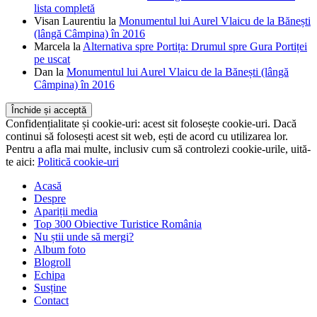
lista completă
Visan Laurentiu
la
Monumentul lui Aurel Vlaicu de la Bănești
(lângă Câmpina) în 2016
Marcela
la
Alternativa spre Portița: Drumul spre Gura Portiței
pe uscat
Dan
la
Monumentul lui Aurel Vlaicu de la Bănești (lângă
Câmpina) în 2016
Confidențialitate și cookie-uri: acest sit folosește cookie-uri. Dacă
continui să folosești acest sit web, ești de acord cu utilizarea lor.
Pentru a afla mai multe, inclusiv cum să controlezi cookie-urile, uită-
te aici:
Politică cookie-uri
Acasă
Despre
Apariții media
Top 300 Obiective Turistice România
Nu știi unde să mergi?
Album foto
Blogroll
Echipa
Susține
Contact