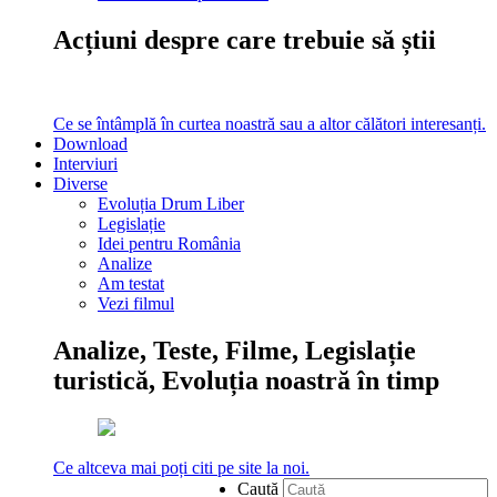
Acțiuni despre care trebuie să știi
Ce se întâmplă în curtea noastră sau a altor călători interesanți.
Download
Interviuri
Diverse
Evoluția Drum Liber
Legislație
Idei pentru România
Analize
Am testat
Vezi filmul
Analize, Teste, Filme, Legislație
turistică, Evoluția noastră în timp
Ce altceva mai poți citi pe site la noi.
Caută