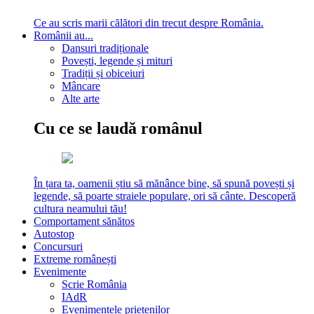
Ce au scris marii călători din trecut despre România.
Românii au...
Dansuri tradiționale
Povești, legende și mituri
Tradiții și obiceiuri
Mâncare
Alte arte
Cu ce se laudă românul
În țara ta, oamenii știu să mănânce bine, să spună povești și
legende, să poarte straiele populare, ori să cânte. Descoperă
cultura neamului tău!
Comportament sănătos
Autostop
Concursuri
Extreme românești
Evenimente
Scrie România
IAdR
Evenimentele prietenilor