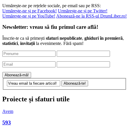
Urmărește-ne pe rețelele sociale, pe email sau pe RSS:
Urmărește-ne și pe Facebook!
Urmărește-ne și pe Twitter!
Urmărește-ne și pe YouTube!
Abonează-ne la RSS-ul DrumLiber.ro!
Newsletter: vreau să fiu primul care află!
Înscrie-te ca să primești
sfaturi nepublicate
,
ghiduri în premieră
,
statistici
,
invitații
la evenimente. Fără spam!
Proiecte și sfaturi utile
Avem
593