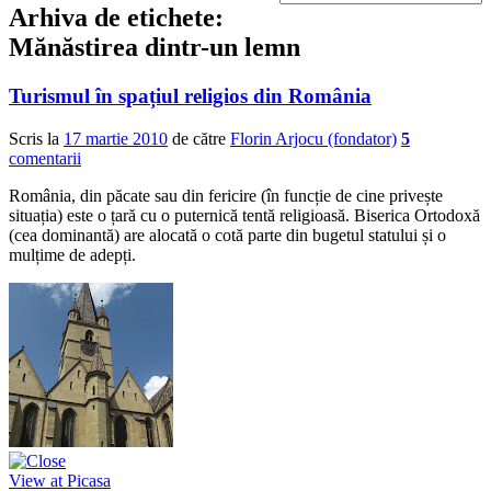
Arhiva de etichete:
Mănăstirea dintr-un lemn
Turismul în spațiul religios din România
Scris la
17 martie 2010
de către
Florin Arjocu (fondator)
5
comentarii
România, din păcate sau din fericire (în funcție de cine privește
situația) este o țară cu o puternică tentă religioasă. Biserica Ortodoxă
(cea dominantă) are alocată o cotă parte din bugetul statului și o
mulțime de adepți.
View at Picasa