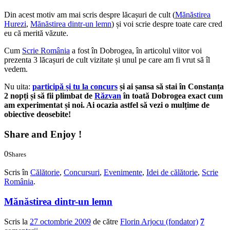
Din acest motiv am mai scris despre lăcașuri de cult (
Mănăstirea
Hurezi
,
Mănăstirea dintr-un lemn
) și voi scrie despre toate care cred
eu că merită văzute.
Cum
Scrie România
a fost în Dobrogea, în articolul viitor voi
prezenta 3 lăcașuri de cult vizitate și unul pe care am fi vrut să îl
vedem.
Nu uita:
participă și tu la concurs
și ai șansa să stai în Constanța
2 nopți și să fii plimbat de
Răzvan
în toată Dobrogea exact cum
am experimentat și noi. Ai ocazia astfel să vezi o mulțime de
obiective deosebite!
Share and Enjoy !
0
Shares
0
0
Scris în
Călătorie
,
Concursuri
,
Evenimente
,
Idei de călătorie
,
Scrie
România
.
Mănăstirea dintr-un lemn
Scris la
27 octombrie 2009
de către
Florin Arjocu (fondator)
7