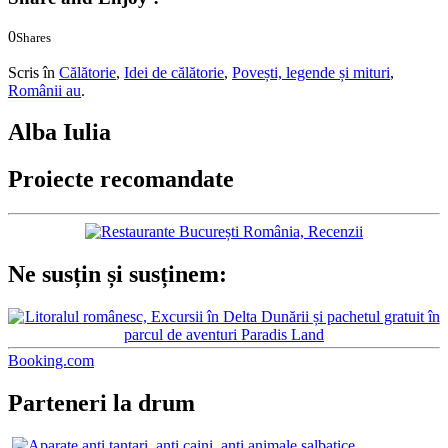
0
Shares
0
0
Scris în
Călătorie
,
Idei de călătorie
,
Povești, legende și mituri
,
Românii au
.
Alba Iulia
Proiecte recomandate
Ne susțin și susținem:
Booking.com
Parteneri la drum