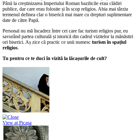
Până la creștinizarea Imperiului Roman bazilicile erau clădiri
publice, dar care erau folosite și în scop religios. Abia mai târziu
termenul definea clar o biserică mai mare cu drepturi suplimentare
date de către Papă.
Personal nu mă încadrez între cei care fac turism religios pur, eu
savurând partea culturală și istorică din cadrul vizitelor la mănăstiri
ori biserici. Aș zice că practic ce unii numesc
turism în spațiul
religios
.
Tu pentru ce te duci în vizită la lăcașurile de cult?
View at Picasa