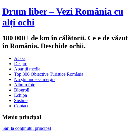
Drum liber – Vezi România cu
alți ochi
180 000+ de km în călătorii. Ce e de văzut
în România. Deschide ochii.
Acasă
Despre
Apariții media
Top 300 Obiective Turistice România
Nu știi unde să mergi?
Album foto
Blogroll
Echipa
Susține
Contact
Meniu principal
Sari la conținutul principal