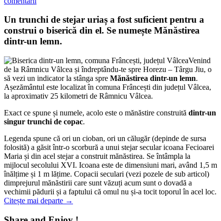
comentarii
Un trunchi de stejar uriaș a fost suficient pentru a
construi o biserică din el. Se numește Mănăstirea
dintr-un lemn.
Venind
de la Râmnicu Vâlcea și îndreptându-te spre Horezu – Târgu Jiu, o
să vezi un indicator la stânga spre
Mănăstirea dintr-un lemn
.
Așezământul este localizat în comuna Frâncești din județul Vâlcea,
la aproximativ 25 kilometri de Râmnicu Vâlcea.
Exact ce spune și numele, acolo este o mănăstire construită
dintr-un
singur trunchi de copac
.
Legenda spune că ori un cioban, ori un călugăr (depinde de sursa
folosită) a găsit într-o scorbură a unui stejar secular icoana Fecioarei
Maria și din acel stejar a construit mănăstirea. Se întâmpla la
mijlocul secolului XVI. Icoana este de dimensiuni mari, având 1,5 m
înălțime și 1 m lățime. Copacii seculari (vezi pozele de sub articol)
dimprejurul mănăstirii care sunt văzuți acum sunt o dovadă a
vechimii pădurii și a faptului că omul nu și-a tocit toporul în acel loc.
Citește mai departe
→
Share and Enjoy !