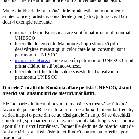
ba chiar unele băuturi alcoolice au fost inventate la mănăstiri.
Multe din bisericile sau mănăstirile românești sunt monumente
arhitectonice și artistice, considerate (mari) atracții turistice. Dau
doar 4 exemple relevante:
mănăstirile din Bucovina care sunt în patrimouniul mondial
UNESCO
bisericile de lemn din Maramureș impresionează prin
desăvârșirea meșteșugului celor care le-au construit; sunt
patrimoniu UNESCO
mănăstirea Hurezi
care e și ea în patrimoniul UNESCO fiind
prima clădire în stil brâncovenesc.
bisericile fortificate din satele săsești din Transilvania –
patrimoniu UNESCO
Din cele 7 locații din România aflate pe lista UNESCO, 4 sunt
biserici sau ansambluri de biserici/mănăstiri.
Ele fac parte din trecutul nostru. Cred că e vremea să se întoarcă
favorurile pe care Biserica le-a primit de-a lungul mileniilor trecute,
să dea înapoi o parte din ce au câștigat ele în timp. Să se deschidă
spre turiști, spre oamenii care le-au susținut atâta timp și să își aducă
aportul la turismul românesc. Domeniile deținute de biserici sunt de
fapt ale țării și au fost păstrate tot fiindcă oamenii au oferit suport
bisericilor.