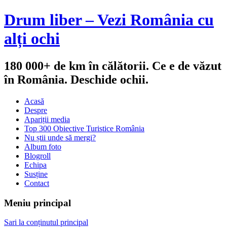
Drum liber – Vezi România cu
alți ochi
180 000+ de km în călătorii. Ce e de văzut
în România. Deschide ochii.
Acasă
Despre
Apariții media
Top 300 Obiective Turistice România
Nu știi unde să mergi?
Album foto
Blogroll
Echipa
Susține
Contact
Meniu principal
Sari la conținutul principal