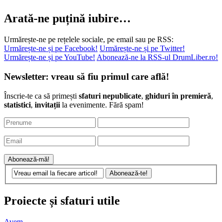
chiar le-am făcut
...
Arată-ne puțină iubire…
Urmărește-ne pe rețelele sociale, pe email sau pe RSS:
Urmărește-ne și pe Facebook!
Urmărește-ne și pe Twitter!
Urmărește-ne și pe YouTube!
Abonează-ne la RSS-ul DrumLiber.ro!
Newsletter: vreau să fiu primul care află!
Înscrie-te ca să primești
sfaturi nepublicate
,
ghiduri în premieră
,
statistici
,
invitații
la evenimente. Fără spam!
Proiecte și sfaturi utile