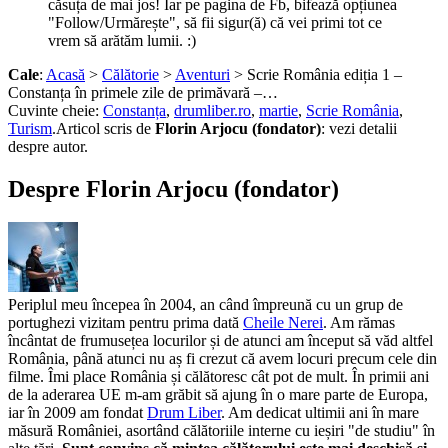
căsuța de mai jos! Iar pe pagina de Fb, bifează opțiunea
"Follow/Urmărește", să fii sigur(ă) că vei primi tot ce
vrem să arătăm lumii. :)
Cale
:
Acasă
>
Călătorie
>
Aventuri
> Scrie România ediția 1 –
Constanța în primele zile de primăvară –…
Cuvinte cheie:
Constanța
,
drumliber.ro
,
martie
,
Scrie România
,
Turism
.
Articol scris de
Florin Arjocu (fondator)
:
vezi detalii
despre autor.
Despre Florin Arjocu (fondator)
Periplul meu începea în 2004, an când împreună cu un grup de
portughezi vizitam pentru prima dată
Cheile Nerei
. Am rămas
încântat de frumusețea locurilor și de atunci am început să văd altfel
România, până atunci nu aș fi crezut că avem locuri precum cele din
filme. Îmi place România și călătoresc cât pot de mult. În primii ani
de la aderarea UE m-am grăbit să ajung în o mare parte de Europa,
iar în 2009 am fondat
Drum Liber
. Am dedicat ultimii ani în mare
măsură României, asortând călătoriile interne cu ieșiri "de studiu" în