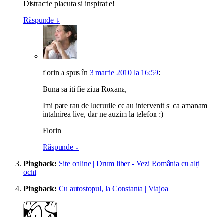
Distractie placuta si inspiratie!
Răspunde
↓
florin
a spus
în
3 martie 2010 la 16:59
:
Buna sa iti fie ziua Roxana,
Imi pare rau de lucrurile ce au intervenit si ca amanam
intalnirea live, dar ne auzim la telefon :)
Florin
Răspunde
↓
Pingback:
Site online | Drum liber - Vezi România cu alți
ochi
Pingback:
Cu autostopul, la Constanta | Viajoa