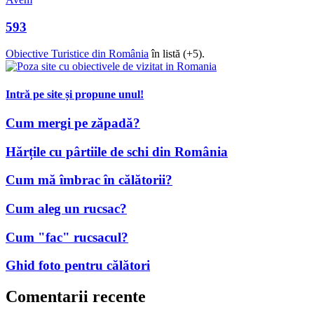
Avem
593
Obiective Turistice din România
în listă (+5).
Intră pe site și propune unul!
Cum mergi pe zăpadă?
Hărțile cu pârtiile de schi din România
Cum mă îmbrac în călătorii?
Cum aleg un rucsac?
Cum "fac" rucsacul?
Ghid foto pentru călători
Comentarii recente