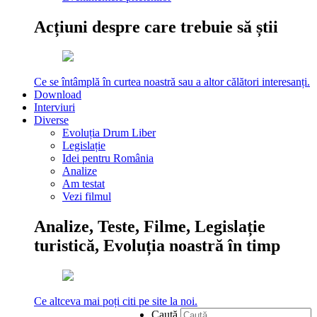
Acțiuni despre care trebuie să știi
Ce se întâmplă în curtea noastră sau a altor călători interesanți.
Download
Interviuri
Diverse
Evoluția Drum Liber
Legislație
Idei pentru România
Analize
Am testat
Vezi filmul
Analize, Teste, Filme, Legislație
turistică, Evoluția noastră în timp
Ce altceva mai poți citi pe site la noi.
Caută