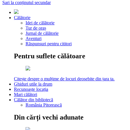
Sari la conținutul secundar
Călătorie
Idei de călătorie
Tur de oraș
Jurnal de călătorie
Aventuri
Răspunsuri pentru cititori
Pentru suflete călătoare
Citește despre o mulțime de locuri deosebite din țara ta.
Ghiduri utile la drum
Recunoaște locația
Mari călători
Călător din bibliotecă
România Pitorească
Din cărți vechi adunate