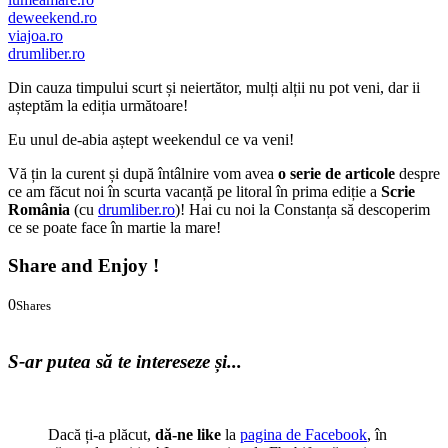
deweekend.ro
viajoa.ro
drumliber.ro
Din cauza timpului scurt și neiertător, mulți alții nu pot veni, dar ii
așteptăm la ediția următoare!
Eu unul de-abia aștept weekendul ce va veni!
Vă țin la curent și după întâlnire vom avea
o serie de articole
despre
ce am făcut noi în scurta vacanță pe litoral în prima ediție a
Scrie
România
(cu
drumliber.ro
)! Hai cu noi la Constanța să descoperim
ce se poate face în martie la mare!
Share and Enjoy !
0
Shares
0
0
S-ar putea să te intereseze și...
Dacă ți-a plăcut,
dă-ne like
la
pagina de Facebook
, în