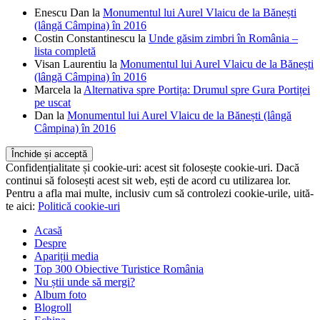
Enescu Dan
la
Monumentul lui Aurel Vlaicu de la Bănești
(lângă Câmpina) în 2016
Costin Constantinescu
la
Unde găsim zimbri în România –
lista completă
Visan Laurentiu
la
Monumentul lui Aurel Vlaicu de la Bănești
(lângă Câmpina) în 2016
Marcela
la
Alternativa spre Portița: Drumul spre Gura Portiței
pe uscat
Dan
la
Monumentul lui Aurel Vlaicu de la Bănești (lângă
Câmpina) în 2016
Confidențialitate și cookie-uri: acest sit folosește cookie-uri. Dacă
continui să folosești acest sit web, ești de acord cu utilizarea lor.
Pentru a afla mai multe, inclusiv cum să controlezi cookie-urile, uită-
te aici:
Politică cookie-uri
Acasă
Despre
Apariții media
Top 300 Obiective Turistice România
Nu știi unde să mergi?
Album foto