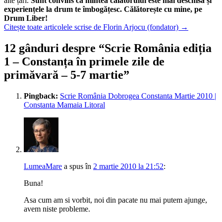
alte țări.
Sunt convins că mintea călătorului este mai deschisă și
experiențele la drum te îmbogățesc. Călătorește cu mine, pe
Drum Liber!
Citește toate articolele scrise de Florin Arjocu (fondator)
→
12 gânduri despre “
Scrie România ediția
1 – Constanța în primele zile de
primăvară – 5-7 martie
”
Pingback:
Scrie România Dobrogea Constanta Martie 2010 |
Constanta Mamaia Litoral
LumeaMare
a spus
în
2 martie 2010 la 21:52
:
Buna!
Asa cum am si vorbit, noi din pacate nu mai putem ajunge,
avem niste probleme.