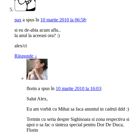
pax
a spus
în
10 martie 2010 la 06:58
:
si eu de-abia acum aflu..
la anul la aceeasi ora? :)
alex/ct
Răspunde
↓
florin
a spus
în
10 martie 2010 la 16:03
:
Salut Alex,
Eu am vorbit cu Mihai sa faca anuntul in cadrul ddd :)
Termin cu seria despre Sighisoara si zona respectiva si
apoi o sa fac o sinteza special pentru Dor De Duca,
Florin