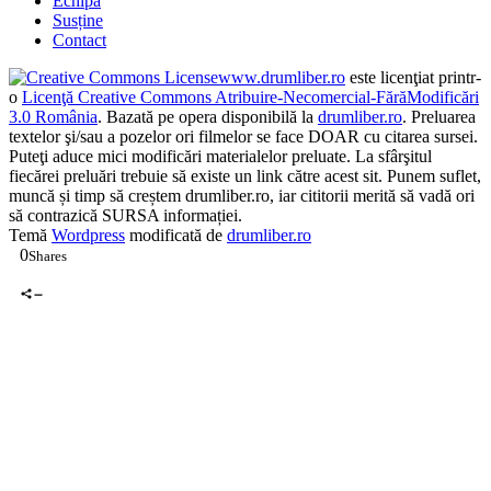
Blogroll
Echipa
Susține
Contact
www.drumliber.ro
este licenţiat printr-
o
Licenţă Creative Commons Atribuire-Necomercial-FărăModificări
3.0 România
. Bazată pe opera disponibilă la
drumliber.ro
. Preluarea
textelor şi/sau a pozelor ori filmelor se face DOAR cu citarea sursei.
Puteţi aduce mici modificări materialelor preluate. La sfârşitul
fiecărei preluări trebuie să existe un link către acest sit. Punem suflet,
muncă și timp să creștem drumliber.ro, iar cititorii merită să vadă ori
să contrazică SURSA informației.
Temă
Wordpress
modificată de
drumliber.ro
0
Shares
0