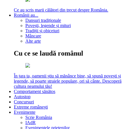
Ce au scris marii călători din trecut despre România.
Românii au...
Dansuri tradiționale
Povești, legende și mituri
Tradiții și obiceiuri
Mâncare
Alte arte
Cu ce se laudă românul
În țara ta, oamenii știu să mănânce bine, să spună povești și
legende, să poarte straiele populare, ori să cânte. Descoperă
cultura neamului tău!
Comportament sănătos
Autostop
Concursuri
Extreme românești
Evenimente
Scrie România
IAdR
Evenimentele prietenilor