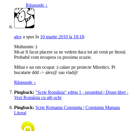
Răspunde
↓
alex
a spus
în
10 martie 2010 la 18:18
:
Multumim :)
Mi-ar fi facut placere sa ne vedem daca tot ati venit pe litoral.
Probabil vom recupera cu proxima ocazie.
Mihai e un om ocupat :) calare pe proiecte Mioritics. Pt
bucatarie ddd -> alex@ sau vlad@
Răspunde
↓
Pingback:
"Scrie România" ediția 1 - preambul | Drum liber -
Vezi România cu alți ochi
Pingback:
Scrie Romania Constanta | Constanta Mamaia
Litoral