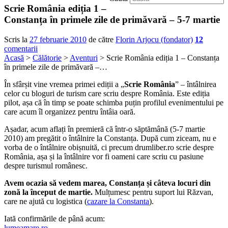
Scrie România ediția 1 –
Constanța în primele zile de primăvară – 5-7 martie
Scris la
27 februarie 2010
de către
Florin Arjocu (fondator)
12
comentarii
Acasă
>
Călătorie
>
Aventuri
> Scrie România ediția 1 – Constanța
în primele zile de primăvară –…
În sfârșit vine vremea primei ediții a „
Scrie România
” – întâlnirea
celor cu bloguri de turism care scriu despre România. Este ediția
pilot, așa că în timp se poate schimba puțin profilul evenimentului pe
care acum îl organizez pentru întâia oară.
Așadar, acum aflați în premieră că într-o săptămână (5-7 martie
2010) am pregătit o întâlnire la Constanța. După cum ziceam, nu e
vorba de o întâlnire obișnuită, ci precum drumliber.ro scrie despre
România, așa și la întâlnire vor fi oameni care scriu cu pasiune
despre turismul românesc.
Avem ocazia să vedem marea, Constanța și câteva locuri din
zonă la început de martie.
Mulțumesc pentru suport lui Răzvan,
care ne ajută cu logistica (
cazare la Constanta
).
Iată confirmările de până acum:
lumeamare.ro