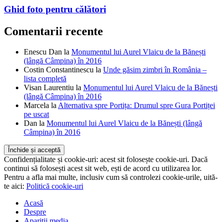
Ghid foto pentru călători
Comentarii recente
Enescu Dan
la
Monumentul lui Aurel Vlaicu de la Bănești
(lângă Câmpina) în 2016
Costin Constantinescu
la
Unde găsim zimbri în România –
lista completă
Visan Laurentiu
la
Monumentul lui Aurel Vlaicu de la Bănești
(lângă Câmpina) în 2016
Marcela
la
Alternativa spre Portița: Drumul spre Gura Portiței
pe uscat
Dan
la
Monumentul lui Aurel Vlaicu de la Bănești (lângă
Câmpina) în 2016
Confidențialitate și cookie-uri: acest sit folosește cookie-uri. Dacă
continui să folosești acest sit web, ești de acord cu utilizarea lor.
Pentru a afla mai multe, inclusiv cum să controlezi cookie-urile, uită-
te aici:
Politică cookie-uri
Acasă
Despre
Apariții media