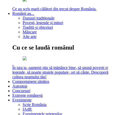
Ce au scris marii călători din trecut despre România.
Românii au...
Dansuri tradiționale
Povești, legende și mituri
Tradiții și obiceiuri
Mâncare
Alte arte
Cu ce se laudă românul
În țara ta, oamenii știu să mănânce bine, să spună povești și
legende, să poarte straiele populare, ori să cânte. Descoperă
cultura neamului tău!
Comportament sănătos
Autostop
Concursuri
Extreme românești
Evenimente
Scrie România
IAdR
Evenimentele prietenilor