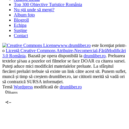
Top 300 Obiective Turistice România
Nu știi unde să mergi?
Album foto
Blogroll
Echipa
Susține
Contact
www.drumliber.ro
este licenţiat printr-
o
Licenţă Creative Commons Atribuire-Necomercial-FărăModificări
3.0 România
. Bazată pe opera disponibilă la
drumliber.ro
. Preluarea
textelor şi/sau a pozelor ori filmelor se face DOAR cu citarea sursei.
Puteţi aduce mici modificări materialelor preluate. La sfârşitul
fiecărei preluări trebuie să existe un link către acest sit. Punem suflet,
muncă și timp să creștem drumliber.ro, iar cititorii merită să vadă ori
să contrazică SURSA informației.
Temă
Wordpress
modificată de
drumliber.ro
0
Shares
0