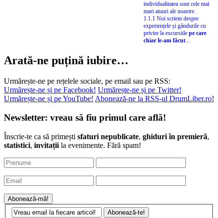
individualitatea sunt cele mai
mari atuuri ale noastre.
1.1.1 Noi scriem despre
experiențele și gândurile cu
privire la excursiile
pe care
chiar le-am făcut
...
Arată-ne puțină iubire…
Urmărește-ne pe rețelele sociale, pe email sau pe RSS:
Urmărește-ne și pe Facebook!
Urmărește-ne și pe Twitter!
Urmărește-ne și pe YouTube!
Abonează-ne la RSS-ul DrumLiber.ro!
Newsletter: vreau să fiu primul care află!
Înscrie-te ca să primești
sfaturi nepublicate
,
ghiduri în premieră
,
statistici
,
invitații
la evenimente. Fără spam!