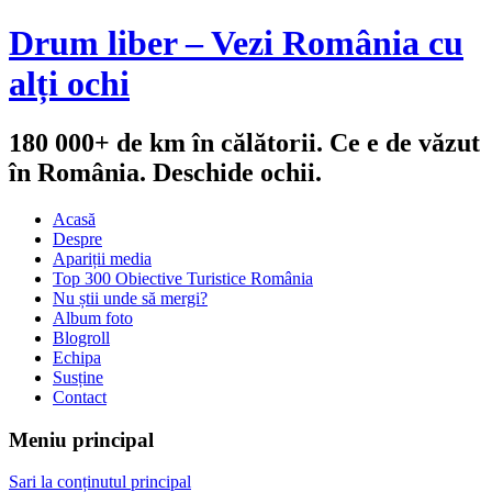
Drum liber – Vezi România cu
alți ochi
180 000+ de km în călătorii. Ce e de văzut
în România. Deschide ochii.
Acasă
Despre
Apariții media
Top 300 Obiective Turistice România
Nu știi unde să mergi?
Album foto
Blogroll
Echipa
Susține
Contact
Meniu principal
Sari la conținutul principal