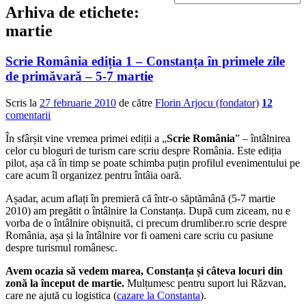
Arhiva de etichete:
martie
Scrie România ediția 1 – Constanța în primele zile
de primăvară – 5-7 martie
Scris la
27 februarie 2010
de către
Florin Arjocu (fondator)
12
comentarii
În sfârșit vine vremea primei ediții a „
Scrie România
” – întâlnirea
celor cu bloguri de turism care scriu despre România. Este ediția
pilot, așa că în timp se poate schimba puțin profilul evenimentului pe
care acum îl organizez pentru întâia oară.
Așadar, acum aflați în premieră că într-o săptămână (5-7 martie
2010) am pregătit o întâlnire la Constanța. După cum ziceam, nu e
vorba de o întâlnire obișnuită, ci precum drumliber.ro scrie despre
România, așa și la întâlnire vor fi oameni care scriu cu pasiune
despre turismul românesc.
Avem ocazia să vedem marea, Constanța și câteva locuri din
zonă la început de martie.
Mulțumesc pentru suport lui Răzvan,
care ne ajută cu logistica (
cazare la Constanta
).