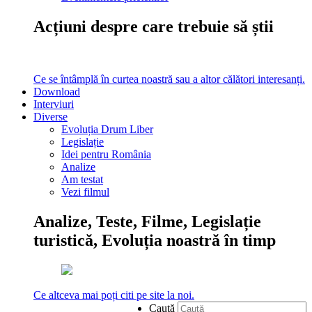
Acțiuni despre care trebuie să știi
Ce se întâmplă în curtea noastră sau a altor călători interesanți.
Download
Interviuri
Diverse
Evoluția Drum Liber
Legislație
Idei pentru România
Analize
Am testat
Vezi filmul
Analize, Teste, Filme, Legislație
turistică, Evoluția noastră în timp
Ce altceva mai poți citi pe site la noi.
Caută