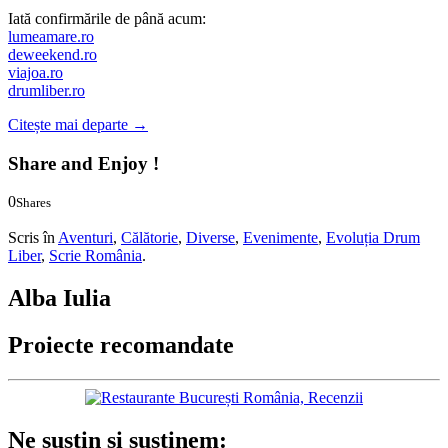
Iată confirmările de până acum:
lumeamare.ro
deweekend.ro
viajoa.ro
drumliber.ro
Citește mai departe
→
Share and Enjoy !
0
Shares
0
0
Scris în
Aventuri
,
Călătorie
,
Diverse
,
Evenimente
,
Evoluția Drum
Liber
,
Scrie România
.
Alba Iulia
Proiecte recomandate
Ne susțin și susținem: