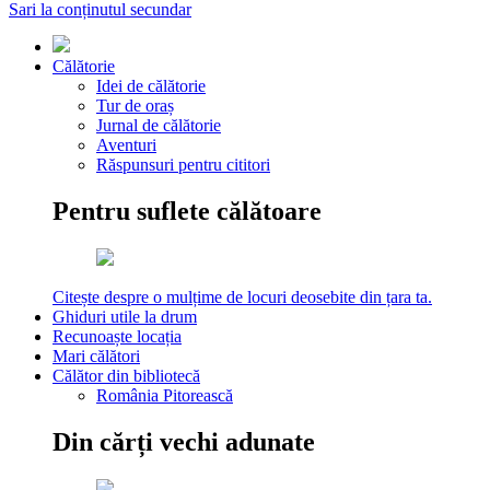
Sari la conținutul secundar
Călătorie
Idei de călătorie
Tur de oraș
Jurnal de călătorie
Aventuri
Răspunsuri pentru cititori
Pentru suflete călătoare
Citește despre o mulțime de locuri deosebite din țara ta.
Ghiduri utile la drum
Recunoaște locația
Mari călători
Călător din bibliotecă
România Pitorească
Din cărți vechi adunate