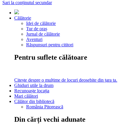
Sari la conținutul secundar
Călătorie
Idei de călătorie
Tur de oraș
Jurnal de călătorie
Aventuri
Răspunsuri pentru cititori
Pentru suflete călătoare
Citește despre o mulțime de locuri deosebite din țara ta.
Ghiduri utile la drum
Recunoaște locația
Mari călători
Călător din bibliotecă
România Pitorească
Din cărți vechi adunate