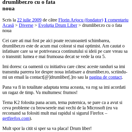
drumliber.ro cu o fata
noua
Scris la
22 iulie 2009
de către
Florin Arjocu (fondator)
1
comentariu
Acasă
>
Diverse
>
Evoluția Drum Liber
> drumliber.ro cu o fata
noua
Cei care ati mai fost pe aici poate recunoasteti schimbarea,
drumliber.ro este de acum mai colorat si mai optimist. Am cautat o
infatisare care sa se potriveasca continutului si ideii pe care vreau sa
o transmit: lumea e mai frumoasa decat se vede la ora 5.
Imi doresc ca oamenii cu initiativa care citesc aceste randuri sa imi
transmita parerea lor despre noua infatisare a drumliber.ro, scriindu-
mi un email la contact[@]drumliber[.]ro sau la
pagina de contact
.
Pana va fi in totalitate adaptata tema aceasta, va rog sa imi acordati
un ragaz de timp. Va multumesc frumos!
Tema K2 folosita pana acum, tema puternica, se pare ca a avut si
ceva probleme cu browserele mai vechi de la Microsoft (eu va
recomand sa folositi mult mai rapidul si sigurul Firefox –
getfirefox.com
).
Mult spor la citit si sper sa va placa! Drum liber!