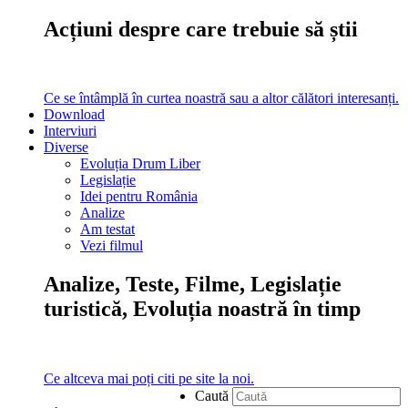
Acțiuni despre care trebuie să știi
Ce se întâmplă în curtea noastră sau a altor călători interesanți.
Download
Interviuri
Diverse
Evoluția Drum Liber
Legislație
Idei pentru România
Analize
Am testat
Vezi filmul
Analize, Teste, Filme, Legislație
turistică, Evoluția noastră în timp
Ce altceva mai poți citi pe site la noi.
Caută