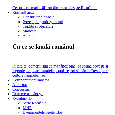
Ce au scris marii călători din trecut despre România.
Românii au...
Dansuri tradiționale
Povești, legende și mituri
Tradiții și obiceiuri
Mâncare
Alte arte
Cu ce se laudă românul
În țara ta, oamenii știu să mănânce bine, să spună povești și
legende, să poarte straiele populare, ori să cânte. Descoperă
cultura neamului tău!
Comportament sănătos
Autostop
Concursuri
Extreme românești
Evenimente
Scrie România
IAdR
Evenimentele prietenilor