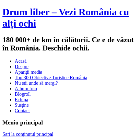
Drum liber – Vezi România cu
alți ochi
180 000+ de km în călătorii. Ce e de văzut
în România. Deschide ochii.
Acasă
Despre
Apariții media
Top 300 Obiective Turistice România
Nu știi unde să mergi?
Album foto
Blogroll
Echipa
Susține
Contact
Meniu principal
Sari la conținutul principal