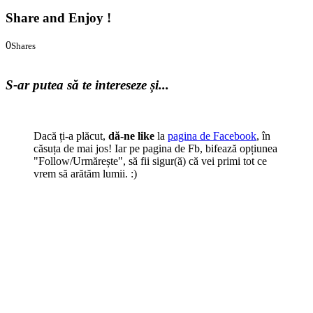
Share and Enjoy !
0
Shares
0
0
S-ar putea să te intereseze și...
Dacă ți-a plăcut,
dă-ne like
la
pagina de Facebook
, în
căsuța de mai jos! Iar pe pagina de Fb, bifează opțiunea
"Follow/Urmărește", să fii sigur(ă) că vei primi tot ce
vrem să arătăm lumii. :)
Cale
:
Acasă
>
Diverse
>
Evoluția Drum Liber
> drumliber.ro cu o
fata noua
Cuvinte cheie:
nou look
,
noua fata
,
tema
.
Articol scris de
Florin
Arjocu (fondator)
:
vezi detalii despre autor.
Despre Florin Arjocu (fondator)