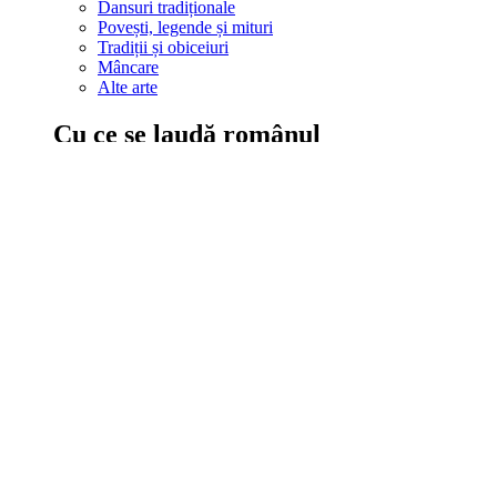
Dansuri tradiționale
Povești, legende și mituri
Tradiții și obiceiuri
Mâncare
Alte arte
Cu ce se laudă românul
În țara ta, oamenii știu să mănânce bine, să spună povești și leg
Comportament sănătos
Autostop
Concursuri
Extreme românești
Evenimente
Scrie România
IAdR
Evenimentele prietenilor
Acțiuni despre care trebuie să știi