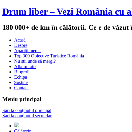
Drum liber – Vezi România cu al
180 000+ de km în călătorii. Ce e de văzut
Acasă
Despre
Apariții media
Top 300 Obiective Turistice România
Nu știi unde să mergi?
Album foto
Blogroll
Echipa
Susține
Contact
Meniu principal
Sari la conținutul principal
Sari la conținutul secundar
Călătorie