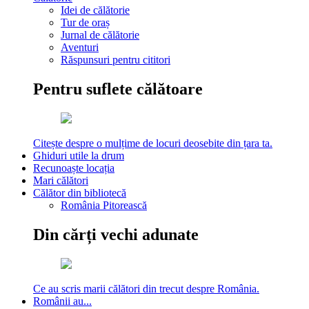
Idei de călătorie
Tur de oraș
Jurnal de călătorie
Aventuri
Răspunsuri pentru cititori
Pentru suflete călătoare
Citește despre o mulțime de locuri deosebite din țara ta.
Ghiduri utile la drum
Recunoaște locația
Mari călători
Călător din bibliotecă
România Pitorească
Din cărți vechi adunate
Ce au scris marii călători din trecut despre România.
Românii au...