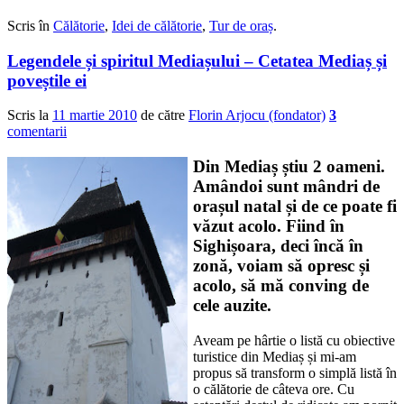
0
0
Scris în
Călătorie
,
Idei de călătorie
,
Tur de oraș
.
Legendele și spiritul Mediașului – Cetatea Mediaș și
poveștile ei
Scris la
11 martie 2010
de către
Florin Arjocu (fondator)
3
comentarii
Din Mediaș știu 2 oameni.
Amândoi sunt mândri de
orașul natal și de ce poate fi
văzut acolo. Fiind în
Sighișoara, deci încă în
zonă, voiam să opresc și
acolo, să mă conving de
cele auzite.
Aveam pe hârtie o listă cu obiective
turistice din Mediaș și mi-am
propus să transform o simplă listă în
o călătorie de câteva ore. Cu