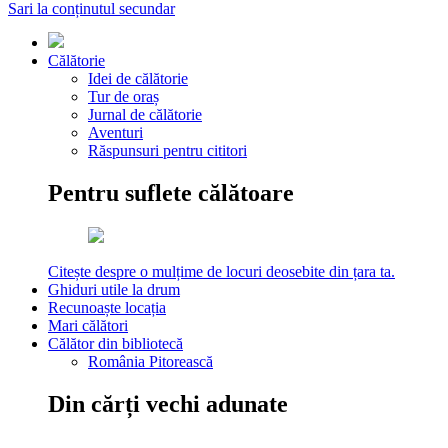
Sari la conținutul secundar
Călătorie
Idei de călătorie
Tur de oraș
Jurnal de călătorie
Aventuri
Răspunsuri pentru cititori
Pentru suflete călătoare
Citește despre o mulțime de locuri deosebite din țara ta.
Ghiduri utile la drum
Recunoaște locația
Mari călători
Călător din bibliotecă
România Pitorească
Din cărți vechi adunate