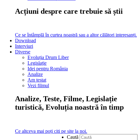
Acțiuni despre care trebuie să știi
Ce se întâmplă în curtea noastră sau a altor călători interesanți.
Download
Interviuri
Diverse
Evoluția Drum Liber
Legislație
Idei pentru România
Analize
Am testat
Vezi filmul
Analize, Teste, Filme, Legislație
turistică, Evoluția noastră în timp
Ce altceva mai poți citi pe site la noi.
Caută