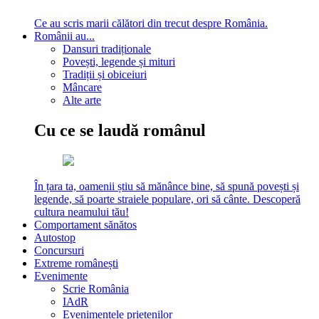
Ce au scris marii călători din trecut despre România.
Românii au...
Dansuri tradiționale
Povești, legende și mituri
Tradiții și obiceiuri
Mâncare
Alte arte
Cu ce se laudă românul
În țara ta, oamenii știu să mănânce bine, să spună povești și
legende, să poarte straiele populare, ori să cânte. Descoperă
cultura neamului tău!
Comportament sănătos
Autostop
Concursuri
Extreme românești
Evenimente
Scrie România
IAdR
Evenimentele prietenilor