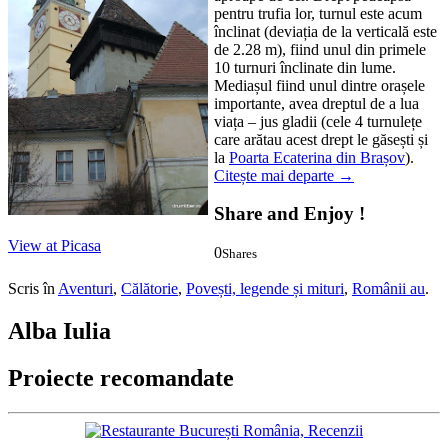
pentru trufia lor, turnul este acum
înclinat (deviația de la verticală este
de 2.28 m), fiind unul din primele
10 turnuri înclinate din lume.
Mediașul fiind unul dintre orașele
importante, avea dreptul de a lua
viața – jus gladii (cele 4 turnulețe
care arătau acest drept le găsești și
la
Poarta Ecaterina din Brașov
).
Citește mai departe
→
Share and Enjoy !
View at Picasa
0
Shares
0
0
Scris în
Aventuri
,
Călătorie
,
Povești, legende și mituri
,
Românii au
.
Alba Iulia
Proiecte recomandate