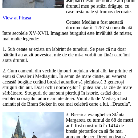
așteptări destul de ridicate am pornit
drumul meu pe străzi drăguțe, cu
case restaurate și frumos decorate.
View at Picasa
Cetatea Mediaș a fost atestată
documentar în 1267 și consolidată
între secolele XV-XVII. Imaginea burgului este învăluită de mister,
mai multe legende:
1. Sub cetate ar exista un labirint de tuneluri. Se pare că nu doar
bătrânii au auzit povestea, mie de ele mi-a vorbit un tânăr care îmi
arata drumul.
2. Cum oamenii din vechile timpuri prețuiau vinul alb, iar printre ei
erau și Cavalerii Mediașului. În semn de mare cinste, au venerat
această bogăție cerând breslei aurarilor să șlefuiască 3 generoși
struguri din aur. Doar ochii norocoșilor îi putea zări, la zile de mare
sărbătoare. Strugurii de aur sunt pierduți în istorie, astăzi doar
emblema orașului aduce aminte de ei. Vinul alb de Mediaș a fost
amintit și de Bram Stoker în cea mai celebră carte a lui, „Dracula”.
3. Biserica evanghelică Sfânta
Margareta cu turnul de 68 de metri
ar fi fost construită în 1414 de
bresla pietrarilor ca să fie mai
aproape de cer. Drept pedeapsă