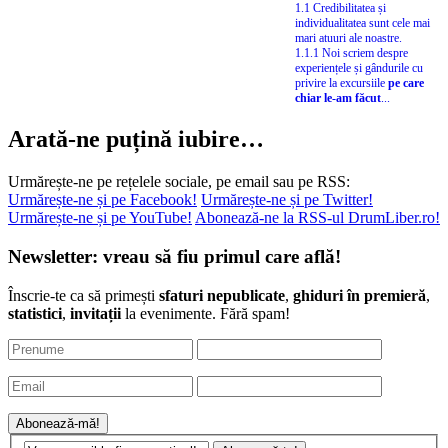
1.1 Credibilitatea și
individualitatea sunt cele mai
mari atuuri ale noastre.
1.1.1 Noi scriem despre
experiențele și gândurile cu
privire la excursiile
pe care
chiar le-am făcut
...
Arată-ne puțină iubire…
Urmărește-ne pe rețelele sociale, pe email sau pe RSS:
Urmărește-ne și pe Facebook!
Urmărește-ne și pe Twitter!
Urmărește-ne și pe YouTube!
Abonează-ne la RSS-ul DrumLiber.ro!
Newsletter: vreau să fiu primul care află!
Înscrie-te ca să primești
sfaturi nepublicate
,
ghiduri în premieră
,
statistici
,
invitații
la evenimente. Fără spam!