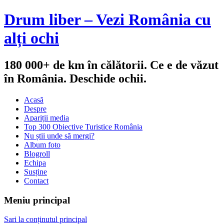
Drum liber – Vezi România cu
alți ochi
180 000+ de km în călătorii. Ce e de văzut
în România. Deschide ochii.
Acasă
Despre
Apariții media
Top 300 Obiective Turistice România
Nu știi unde să mergi?
Album foto
Blogroll
Echipa
Susține
Contact
Meniu principal
Sari la conținutul principal