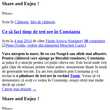
Share and Enjoy !
0
Shares
0
0
Scris în
Călătorie
,
Idei de călătorie
.
Ce să faci timp de trei ore în Constanța
Scris la
4 mai 2014
de către
Florin Arjocu (fondator)
10
comentarii
Vara mergem la mare, fie ea cea Neagră sau altele mai albastre.
Pentru călătorul care ajunge pe litoralul românesc,
Constanța
ar putea fi o atracție pentru cel puțin câteva ore. Este locul unde veți
găsi clipe de relaxare printre ruine antice, monumente lăsate în urmă
de generațiile trecute. Eu am fost alaltăieri prin Constanța și vă
invitat la
o plimbare de trei ore în vechiul
Tomis
. Vreau să vă
demonstrez că aveți ce vedea în Constanța, orașul oferă mai multe
decât ați crede!
Citește mai departe
→
Share and Enjoy !
0
Shares