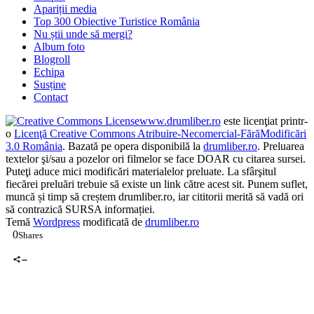
Apariții media
Top 300 Obiective Turistice România
Nu știi unde să mergi?
Album foto
Blogroll
Echipa
Susține
Contact
www.drumliber.ro
este licenţiat printr-
o
Licenţă Creative Commons Atribuire-Necomercial-FărăModificări
3.0 România
. Bazată pe opera disponibilă la
drumliber.ro
. Preluarea
textelor şi/sau a pozelor ori filmelor se face DOAR cu citarea sursei.
Puteţi aduce mici modificări materialelor preluate. La sfârşitul
fiecărei preluări trebuie să existe un link către acest sit. Punem suflet,
muncă și timp să creștem drumliber.ro, iar cititorii merită să vadă ori
să contrazică SURSA informației.
Temă
Wordpress
modificată de
drumliber.ro
0
Shares
0