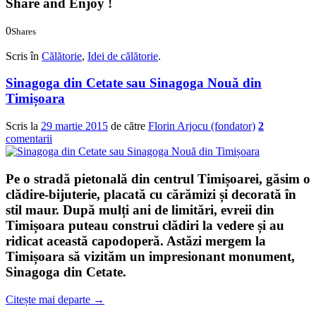
Share and Enjoy !
0
Shares
0
0
Scris în
Călătorie
,
Idei de călătorie
.
Sinagoga din Cetate sau Sinagoga Nouă din
Timișoara
Scris la
29 martie 2015
de către
Florin Arjocu (fondator)
2
comentarii
Pe o stradă pietonală din centrul Timișoarei, găsim o
clădire-bijuterie, placată cu cărămizi și decorată în
stil maur. După mulți ani de limitări, evreii din
Timișoara puteau construi clădiri la vedere și au
ridicat această capodoperă. Astăzi mergem la
Timișoara să vizităm un impresionant monument,
Sinagoga din Cetate
.
Citește mai departe
→