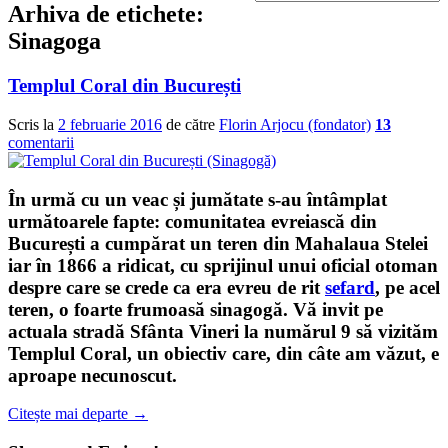
Arhiva de etichete:
Sinagoga
Templul Coral din București
Scris la
2 februarie 2016
de către
Florin Arjocu (fondator)
13
comentarii
În urmă cu un veac și jumătate s-au întâmplat
următoarele fapte: comunitatea evreiască din
București a cumpărat un teren din Mahalaua Stelei
iar în 1866 a ridicat, cu sprijinul unui oficial otoman
despre care se crede ca era evreu de rit
sefard
, pe acel
teren, o foarte frumoasă sinagogă. Vă invit pe
actuala stradă Sfânta Vineri la numărul 9 să vizităm
Templul Coral
, un obiectiv care, din câte am văzut, e
aproape necunoscut.
Citește mai departe
→