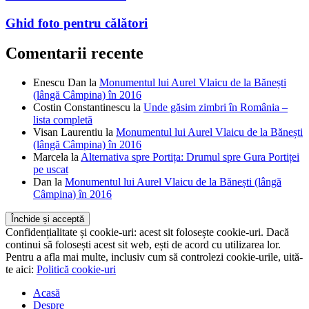
Ghid foto pentru călători
Comentarii recente
Enescu Dan
la
Monumentul lui Aurel Vlaicu de la Bănești
(lângă Câmpina) în 2016
Costin Constantinescu
la
Unde găsim zimbri în România –
lista completă
Visan Laurentiu
la
Monumentul lui Aurel Vlaicu de la Bănești
(lângă Câmpina) în 2016
Marcela
la
Alternativa spre Portița: Drumul spre Gura Portiței
pe uscat
Dan
la
Monumentul lui Aurel Vlaicu de la Bănești (lângă
Câmpina) în 2016
Confidențialitate și cookie-uri: acest sit folosește cookie-uri. Dacă
continui să folosești acest sit web, ești de acord cu utilizarea lor.
Pentru a afla mai multe, inclusiv cum să controlezi cookie-urile, uită-
te aici:
Politică cookie-uri
Acasă
Despre