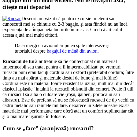
bagajul
într-un mod eficient. Noi te învățăm asta,
citește mai departe!
Deseori am văzut că pentru excursie prietenii sau
cunoscuții mei se chinuie cu 2-3 bagaje, și asta fiindcă nu au încă
experiența de a împacheta lucrurile în rucsac. Cred că articolul
acesta ajută mai mulți cititori.
Dacă mergi cu avionul ar putea sp te intereseze și
tutorialul despre
bagajul de mână din avion
.
Rucsacul de tură
ar trebuie să fie confecționat din material
impermeabil sau tratat pentru a fi impermeabilizat; pe vremuri
rucsacii buni erau făcuți cordură sau oxford (preferabil cordura; între
timp au mai apărut și materiale destul de bune și mai ieftine).
Cordura este un material foarte rezistent la uzură, mult mai dur decât
clasicul „plastic” intalnit la rucsacii obisnuiti din comert. Poate fi util
ca rucsacul să aibă o culoare vie (roșu, galben, portocaliu sau
albastru). Este de preferat să nu se folosească rucsacii de tip vechi cu
cadru metalic sau ranițele militare, deoarece in zilele noastre exista
materiale mai performante care oferă atât un comfort suplimentar cât
și o mai mare ușurință în folosire.
Cum se „face” (aranjează) rucsacul?