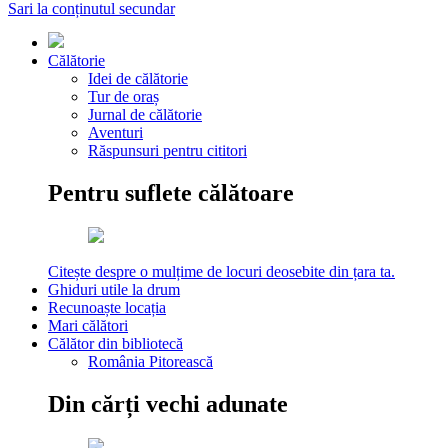
Sari la conținutul secundar
Călătorie
Idei de călătorie
Tur de oraș
Jurnal de călătorie
Aventuri
Răspunsuri pentru cititori
Pentru suflete călătoare
Citește despre o mulțime de locuri deosebite din țara ta.
Ghiduri utile la drum
Recunoaște locația
Mari călători
Călător din bibliotecă
România Pitorească
Din cărți vechi adunate