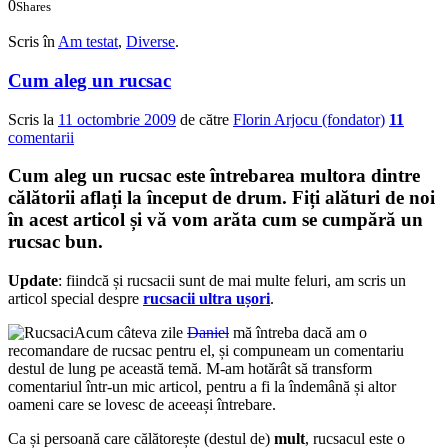
0
Shares
0
0
Scris în
Am testat
,
Diverse
.
Cum aleg un rucsac
Scris la
11 octombrie 2009
de către
Florin Arjocu (fondator)
11
comentarii
Cum aleg un rucsac este întrebarea multora dintre
călătorii aflați la început de drum. Fiți alături de noi
în acest articol și vă vom arăta cum se cumpără un
rucsac bun.
Update
: fiindcă și rucsacii sunt de mai multe feluri, am scris un
articol special despre
rucsacii ultra ușori
.
Acum câteva zile
Daniel
mă întreba dacă am o
recomandare de rucsac pentru el, și compuneam un comentariu
destul de lung pe această temă. M-am hotărât să transform
comentariul într-un mic articol, pentru a fi la îndemână și altor
oameni care se lovesc de aceeași întrebare.
Ca și persoană care călătorește (destul de)
mult
, rucsacul este o