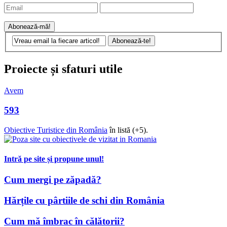
Proiecte și sfaturi utile
Avem
593
Obiective Turistice din România
în listă (+5).
Intră pe site și propune unul!
Cum mergi pe zăpadă?
Hărțile cu pârtiile de schi din România