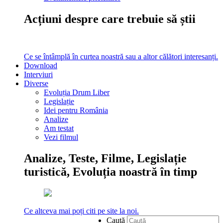
Acțiuni despre care trebuie să știi
Ce se întâmplă în curtea noastră sau a altor călători interesanți.
Download
Interviuri
Diverse
Evoluția Drum Liber
Legislație
Idei pentru România
Analize
Am testat
Vezi filmul
Analize, Teste, Filme, Legislație
turistică, Evoluția noastră în timp
Ce altceva mai poți citi pe site la noi.
Caută