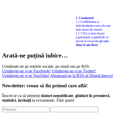
1. Conținutul
1.1 Credibilitatea și
individualitatea sunt cele mai
mari atuuri ale noastre.
1.1.1 Noi scriem despre
experiențele și gândurile cu
privire la excursiile
pe care
chiar le-am făcut
...
Arată-ne puțină iubire…
Urmărește-ne pe rețelele sociale, pe email sau pe RSS:
Urmărește-ne și pe Facebook!
Urmărește-ne și pe Twitter!
Urmărește-ne și pe YouTube!
Abonează-ne la RSS-ul DrumLiber.ro!
Newsletter: vreau să fiu primul care află!
Înscrie-te ca să primești
sfaturi nepublicate
,
ghiduri în premieră
,
statistici
,
invitații
la evenimente. Fără spam!