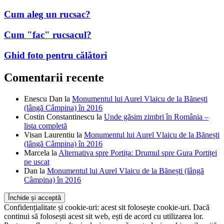
Cum mă îmbrac în călătorii?
Cum aleg un rucsac?
Cum "fac" rucsacul?
Ghid foto pentru călători
Comentarii recente
Enescu Dan
la
Monumentul lui Aurel Vlaicu de la Bănești
(lângă Câmpina) în 2016
Costin Constantinescu
la
Unde găsim zimbri în România –
lista completă
Visan Laurentiu
la
Monumentul lui Aurel Vlaicu de la Bănești
(lângă Câmpina) în 2016
Marcela
la
Alternativa spre Portița: Drumul spre Gura Portiței
pe uscat
Dan
la
Monumentul lui Aurel Vlaicu de la Bănești (lângă
Câmpina) în 2016
Confidențialitate și cookie-uri: acest sit folosește cookie-uri. Dacă