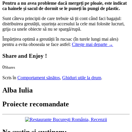
Pentru a nu avea probleme dacă mergeți pe ploaie, este indicat
ca hainele și sacul de dormit se le puneți în pungi de plastic.
Sunt câteva principii de care trebuie să ții cont când faci bagajul:
distribuirea greutății, ușurința accesului la cele mai folosite lucruri,
grija ca unele obiecte să nu se spargă/rupă.
Împărțirea optimă a greutății în rucsac (în turele lungi mai ales)
pentru a evita oboseala se face astfel:
Citește mai departe
→
Share and Enjoy !
0
Shares
0
0
Scris în
Comportament sănătos
,
Ghiduri utile la drum
.
Alba Iulia
Proiecte recomandate
Ne susțin și susținem: