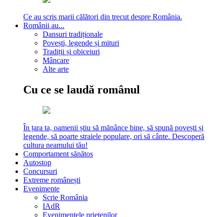
Ce au scris marii călători din trecut despre România.
Românii au...
Dansuri tradiționale
Povești, legende și mituri
Tradiții și obiceiuri
Mâncare
Alte arte
Cu ce se laudă românul
În țara ta, oamenii știu să mănânce bine, să spună povești și
legende, să poarte straiele populare, ori să cânte. Descoperă
cultura neamului tău!
Comportament sănătos
Autostop
Concursuri
Extreme românești
Evenimente
Scrie România
IAdR
Evenimentele prietenilor