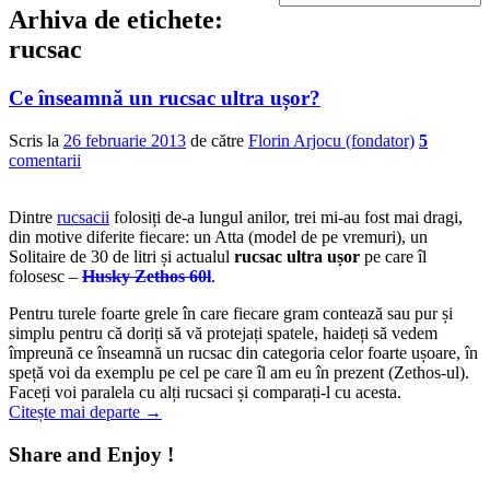
Arhiva de etichete:
rucsac
Ce înseamnă un rucsac ultra ușor?
Scris la
26 februarie 2013
de către
Florin Arjocu (fondator)
5
comentarii
Dintre
rucsacii
folosiți de-a lungul anilor, trei mi-au fost mai dragi,
din motive diferite fiecare: un Atta (model de pe vremuri), un
Solitaire de 30 de litri și actualul
rucsac ultra ușor
pe care îl
folosesc –
Husky Zethos 60l
.
Pentru turele foarte grele în care fiecare gram contează sau pur și
simplu pentru că doriți să vă protejați spatele, haideți să vedem
împreună ce înseamnă un rucsac din categoria celor foarte ușoare, în
speță voi da exemplu pe cel pe care îl am eu în prezent (Zethos-ul).
Faceți voi paralela cu alți rucsaci și comparați-l cu acesta.
Citește mai departe
→
Share and Enjoy !