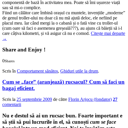
componentă de bază în activitatea mea. Poate să îmi ușureze viață
sau să mi-o complice.
Fiind un călător care îmbină orașul cu muntele, invențiile „moderne”
de genul troller-ului nu doar că nu mă ajută deloc, ele nefiind pe
placul meu. Iar când mergi la o cabană și o fată vine cu troller-ul
(cum oare să faci o asemenea greșeală???), au ajuns că băieții să i-l
care câțiva kilometri, și vă asigur că nu e comod.
Citește mai departe
→
Share and Enjoy !
0
Shares
0
0
Scris în
Comportament sănătos
,
Ghiduri utile la drum
.
Cum se „face” (aranjează) rucsacul? Cum să faci un
bagaj eficient.
Scris la
25 septembrie 2009
de către
Florin Arjocu (fondator)
27
comentarii
Nu e destul să ai un rucsac bun. Foarte important e
să știi să pui lucrurile în el, să cunoști
cum se face