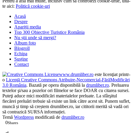
continui să folosești acest sit web, ești de acord cu utilizarea lor.
Pentru a afla mai multe, inclusiv cum să controlezi cookie-urile, uită-
te aici:
Politică cookie-uri
Acasă
Despre
Apariții media
Top 300 Obiective Turistice România
Nu știi unde să mergi?
Album foto
Blogroll
Echipa
Susține
Contact
www.drumliber.ro
este licenţiat printr-
o
Licenţă Creative Commons Atribuire-Necomercial-FărăModificări
3.0 România
. Bazată pe opera disponibilă la
drumliber.ro
. Preluarea
textelor şi/sau a pozelor ori filmelor se face DOAR cu citarea sursei.
Puteţi aduce mici modificări materialelor preluate. La sfârşitul
fiecărei preluări trebuie să existe un link către acest sit. Punem suflet,
muncă și timp să creștem drumliber.ro, iar cititorii merită să vadă ori
să contrazică SURSA informației.
Temă
Wordpress
modificată de
drumliber.ro
0
Shares