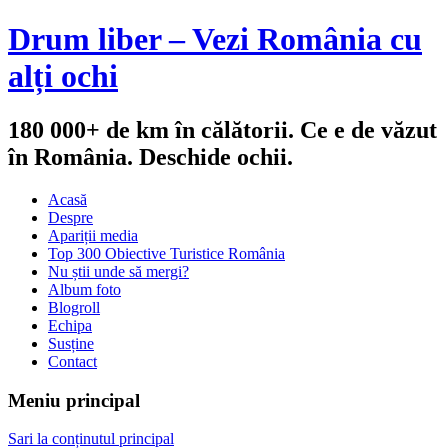
Drum liber – Vezi România cu
alți ochi
180 000+ de km în călătorii. Ce e de văzut
în România. Deschide ochii.
Acasă
Despre
Apariții media
Top 300 Obiective Turistice România
Nu știi unde să mergi?
Album foto
Blogroll
Echipa
Susține
Contact
Meniu principal
Sari la conținutul principal