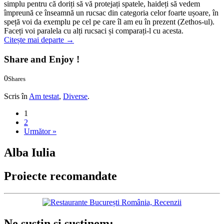
simplu pentru că doriți să vă protejați spatele, haideți să vedem
împreună ce înseamnă un rucsac din categoria celor foarte ușoare, în
speță voi da exemplu pe cel pe care îl am eu în prezent (Zethos-ul).
Faceți voi paralela cu alți rucsaci și comparați-l cu acesta.
Citește mai departe
→
Share and Enjoy !
0
Shares
0
0
Scris în
Am testat
,
Diverse
.
1
2
Următor »
Alba Iulia
Proiecte recomandate
Ne susțin și susținem: