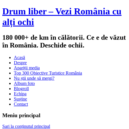
Drum liber – Vezi România cu
alți ochi
180 000+ de km în călătorii. Ce e de văzut
în România. Deschide ochii.
Acasă
Despre
Apariții media
Top 300 Obiective Turistice România
Nu știi unde să mergi?
Album foto
Blogroll
Echipa
Susține
Contact
Meniu principal
Sari la conținutul principal