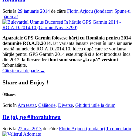
Scris la
29 ianuarie 2014
de către
Florin Arjocu (fondator)
Spune-ți
părerea!
Aparatele GPS Garmin folosesc hărți cu România pentru 2014
denumite
RO.A.D.2014
, iar varianta lansată recent în luna ianuarie
poartă numele de RO.A.D.2014.10. Ideea după care se vor lansa
hărțile pentru GPS Garmin 2014 este simplă și a fost introdusă încă
din 2012:
la fiecare trei luni sunt scoase „la apă” versiuni
îmbunătățite.
Citește mai departe
→
Share and Enjoy !
0
Shares
0
0
Scris în
Am testat
,
Călătorie
,
Diverse
,
Ghiduri utile la drum
.
De joi, pe #litoralulmeu
Scris la
22 mai 2013
de către
Florin Arjocu (fondator)
1
comentariu