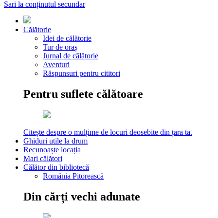
Sari la conținutul secundar
Călătorie
Idei de călătorie
Tur de oraș
Jurnal de călătorie
Aventuri
Răspunsuri pentru cititori
Pentru suflete călătoare
Citește despre o mulțime de locuri deosebite din țara ta.
Ghiduri utile la drum
Recunoaște locația
Mari călători
Călător din bibliotecă
România Pitorească
Din cărți vechi adunate