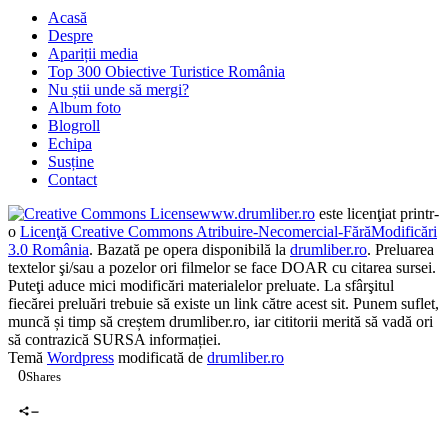
te aici:
Politică cookie-uri
Acasă
Despre
Apariții media
Top 300 Obiective Turistice România
Nu știi unde să mergi?
Album foto
Blogroll
Echipa
Susține
Contact
www.drumliber.ro
este licenţiat printr-
o
Licenţă Creative Commons Atribuire-Necomercial-FărăModificări
3.0 România
. Bazată pe opera disponibilă la
drumliber.ro
. Preluarea
textelor şi/sau a pozelor ori filmelor se face DOAR cu citarea sursei.
Puteţi aduce mici modificări materialelor preluate. La sfârşitul
fiecărei preluări trebuie să existe un link către acest sit. Punem suflet,
muncă și timp să creștem drumliber.ro, iar cititorii merită să vadă ori
să contrazică SURSA informației.
Temă
Wordpress
modificată de
drumliber.ro
0
Shares
0