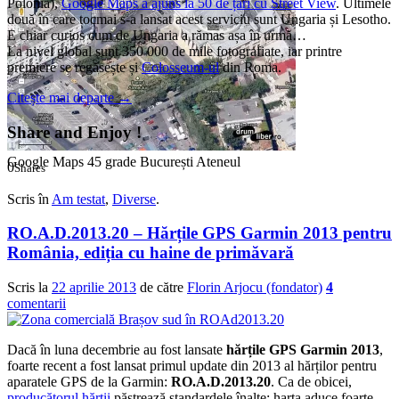
Polonia),
Google Maps a ajuns la 50 de țări cu Street View
. Ultimele
două în care tocmai s-a lansat acest serviciu sunt Ungaria și Lesotho.
E chiar curios cum de Ungaria a rămas așa în urmă…
La nivel global sunt 350 000 de mile fotografiate, iar printre
premiere se regăsește și
Colosseum-ul
din Roma.
Citește mai departe
→
Share and Enjoy !
Google Maps 45 grade București Ateneul
0
Shares
0
0
Scris în
Am testat
,
Diverse
.
RO.A.D.2013.20 – Hărțile GPS Garmin 2013 pentru
România, ediția cu haine de primăvară
Scris la
22 aprilie 2013
de către
Florin Arjocu (fondator)
4
comentarii
Dacă în luna decembrie au fost lansate
hărțile GPS Garmin 2013
,
foarte recent a fost lansat primul update din 2013 al hărților pentru
aparatele GPS de la Garmin:
RO.A.D.2013.20
. Ca de obicei,
producătorul hărții
păstrează standardele înalte: harta aduce foarte