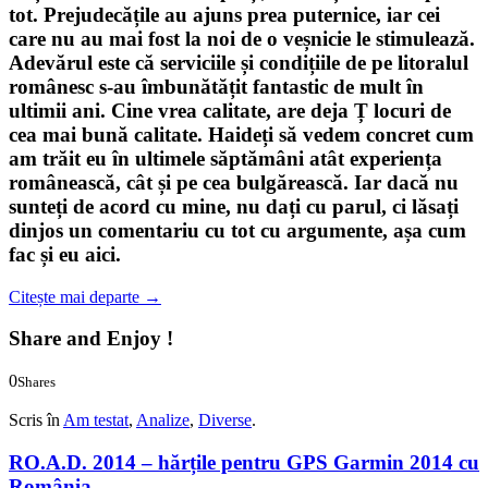
tot. Prejudecățile au ajuns prea puternice, iar cei
care nu au mai fost la noi de o veșnicie le stimulează.
Adevărul este că serviciile și condițiile de pe litoralul
românesc s-au îmbunătățit fantastic de mult în
ultimii ani. Cine vrea calitate, are deja Ț locuri de
cea mai bună calitate. Haideți să vedem concret cum
am trăit eu în ultimele săptămâni atât experiența
românească, cât și pe cea bulgărească. Iar dacă nu
sunteți de acord cu mine, nu dați cu parul, ci lăsați
dinjos un comentariu cu tot cu argumente, așa cum
fac și eu aici.
Citește mai departe
→
Share and Enjoy !
0
Shares
0
0
Scris în
Am testat
,
Analize
,
Diverse
.
RO.A.D. 2014 – hărțile pentru GPS Garmin 2014 cu
România