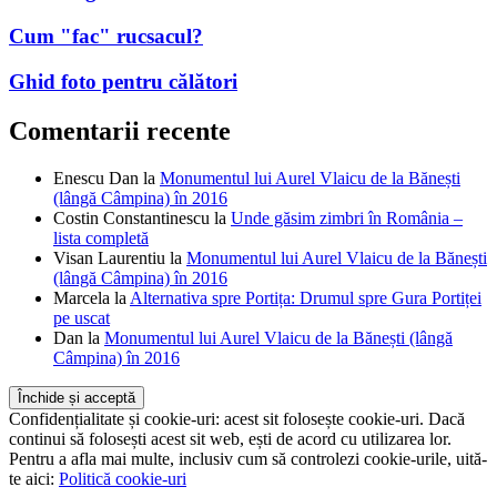
Cum aleg un rucsac?
Cum "fac" rucsacul?
Ghid foto pentru călători
Comentarii recente
Enescu Dan
la
Monumentul lui Aurel Vlaicu de la Bănești
(lângă Câmpina) în 2016
Costin Constantinescu
la
Unde găsim zimbri în România –
lista completă
Visan Laurentiu
la
Monumentul lui Aurel Vlaicu de la Bănești
(lângă Câmpina) în 2016
Marcela
la
Alternativa spre Portița: Drumul spre Gura Portiței
pe uscat
Dan
la
Monumentul lui Aurel Vlaicu de la Bănești (lângă
Câmpina) în 2016
Confidențialitate și cookie-uri: acest sit folosește cookie-uri. Dacă
continui să folosești acest sit web, ești de acord cu utilizarea lor.
Pentru a afla mai multe, inclusiv cum să controlezi cookie-urile, uită-