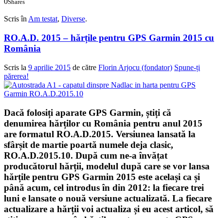
0
Shares
0
0
Scris în
Am testat
,
Diverse
.
RO.A.D. 2015 – hărțile pentru GPS Garmin 2015 cu
România
Scris la
9 aprilie 2015
de către
Florin Arjocu (fondator)
Spune-ți
părerea!
Dacă folosiți aparate GPS Garmin, știți că
denumirea hărților cu România pentru anul 2015
are formatul
RO.A.D.2015
. Versiunea lansată la
sfârșit de martie poartă numele deja clasic,
RO.A.D.2015.10. După cum ne-a învățat
producătorul hărții, modelul după care se vor lansa
hărțile pentru GPS Garmin 2015 este același ca și
până acum, cel introdus în din 2012:
la fiecare trei
luni e lansate o nouă versiune actualizată
. La fiecare
actualizare a hărții voi actualiza și eu acest articol, să