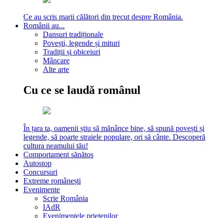
Ce au scris marii călători din trecut despre România.
Românii au...
Dansuri tradiționale
Povești, legende și mituri
Tradiții și obiceiuri
Mâncare
Alte arte
Cu ce se laudă românul
În țara ta, oamenii știu să mănânce bine, să spună povești și
legende, să poarte straiele populare, ori să cânte. Descoperă
cultura neamului tău!
Comportament sănătos
Autostop
Concursuri
Extreme românești
Evenimente
Scrie România
IAdR
Evenimentele prietenilor