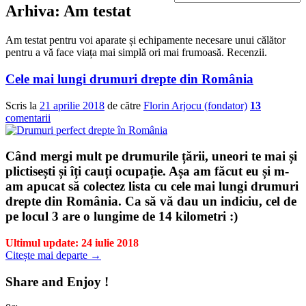
Arhiva:
Am testat
Am testat pentru voi aparate și echipamente necesare unui călător
pentru a vă face viața mai simplă ori mai frumoasă. Recenzii.
Cele mai lungi drumuri drepte din România
Scris la
21 aprilie 2018
de către
Florin Arjocu (fondator)
13
comentarii
Când mergi mult pe drumurile țării, uneori te mai și
plictisești și îți cauți ocupație. Așa am făcut eu și m-
am apucat să colectez lista cu
cele mai lungi drumuri
drepte
din România. Ca să vă dau un indiciu, cel de
pe locul 3 are o lungime de 14 kilometri :)
Ultimul update: 24 iulie 2018
Citește mai departe
→
Share and Enjoy !