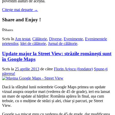
povestim alături de aceștia.
Citește mai departe
→
Share and Enjoy !
0
Shares
0
0
Scris în
Am testat
,
Călătorie
,
Diverse
,
Evenimente
,
Evenimentele
prietenilor
,
Idei de călătorie
,
Jurnal de călătorie
.
Update major la Street View: străzile românești sunt
în Google Maps
Scris la
25 aprilie 2013
de către
Florin Arjocu (fondator)
Spune-ți
părerea!
Dacă la sfârșitul lunii noiembrie Google Maps primea un update
vizual asupra orașelor mari (vederea de 45 de grade), ieri era lansat
un mare de update al hărților: România apărea în final, așa cum
trebuie, cu o mulțime de străzi și alei, chiar și parcuri, pe Street
View.
Google s-a mișcat greu cu vederea de 45 de grade, dar modificarea