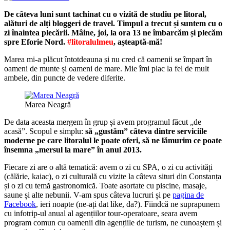
De câteva luni sunt tachinat cu o vizită de studiu pe litoral,
alături de alți bloggeri de travel. Timpul a trecut și suntem cu o
zi înaintea plecării. Mâine, joi, la ora 13 ne îmbarcăm și plecăm
spre Eforie Nord.
#litoralulmeu
, așteaptă-mă!
Marea mi-a plăcut întotdeauna și nu cred că oamenii se împart în
oameni de munte și oameni de mare. Mie îmi plac la fel de mult
ambele, din puncte de vedere diferite.
Marea Neagră
De data aceasta mergem în grup și avem programul făcut „de
acasă”. Scopul e simplu:
să „gustăm” câteva dintre serviciile
moderne pe care litoralul le poate oferi, să ne lămurim ce poate
însemna „mersul la mare” în anul 2013.
Fiecare zi are o altă tematică: avem o zi cu SPA, o zi cu activități
(călărie, kaiac), o zi culturală cu vizite la câteva situri din Constanța
și o zi cu temă gastronomică. Toate asortate cu piscine, masaje,
saune și alte nebunii. V-am spus câteva lucruri și pe
pagina de
Facebook
, ieri noapte (ne-ați dat like, da?). Fiindcă ne suprapunem
cu infotrip-ul anual al agențiilor tour-operatoare, seara avem
program comun cu oamenii din agențiile de turism, ne cunoaștem și