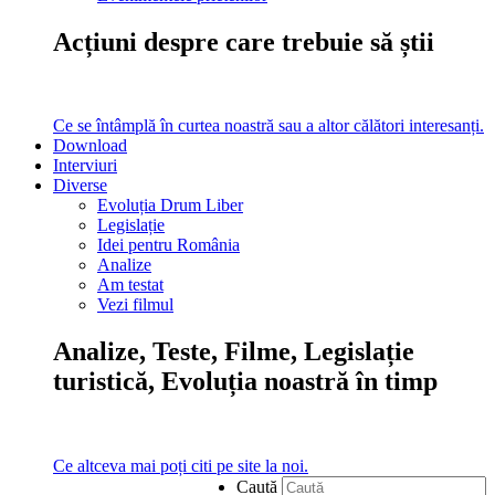
Acțiuni despre care trebuie să știi
Ce se întâmplă în curtea noastră sau a altor călători interesanți.
Download
Interviuri
Diverse
Evoluția Drum Liber
Legislație
Idei pentru România
Analize
Am testat
Vezi filmul
Analize, Teste, Filme, Legislație
turistică, Evoluția noastră în timp
Ce altceva mai poți citi pe site la noi.
Caută