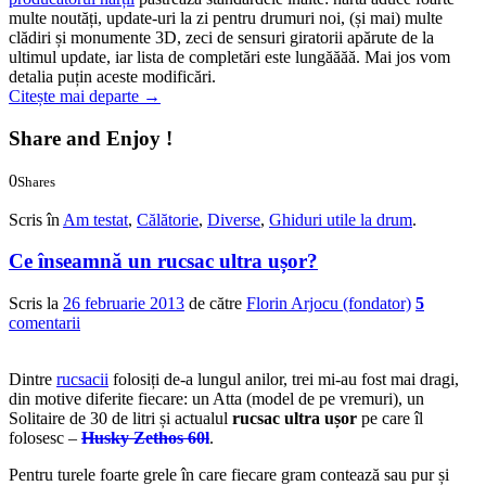
multe noutăți, update-uri la zi pentru drumuri noi, (și mai) multe
clădiri și monumente 3D, zeci de sensuri giratorii apărute de la
ultimul update, iar lista de completări este lungăăăă. Mai jos vom
detalia puțin aceste modificări.
Citește mai departe
→
Share and Enjoy !
0
Shares
0
0
Scris în
Am testat
,
Călătorie
,
Diverse
,
Ghiduri utile la drum
.
Ce înseamnă un rucsac ultra ușor?
Scris la
26 februarie 2013
de către
Florin Arjocu (fondator)
5
comentarii
Dintre
rucsacii
folosiți de-a lungul anilor, trei mi-au fost mai dragi,
din motive diferite fiecare: un Atta (model de pe vremuri), un
Solitaire de 30 de litri și actualul
rucsac ultra ușor
pe care îl
folosesc –
Husky Zethos 60l
.
Pentru turele foarte grele în care fiecare gram contează sau pur și