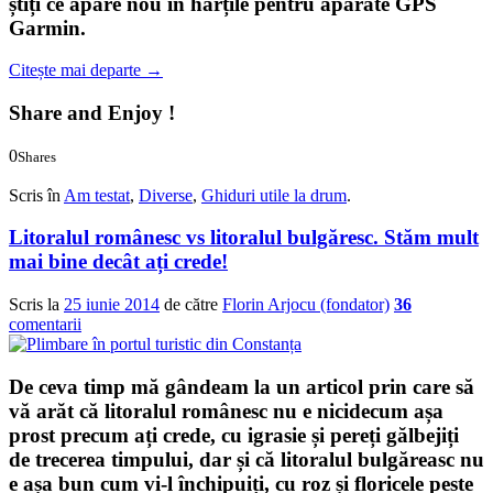
știți ce apare nou în hărțile pentru aparate GPS
Garmin.
Citește mai departe
→
Share and Enjoy !
0
Shares
0
0
Scris în
Am testat
,
Diverse
,
Ghiduri utile la drum
.
Litoralul românesc vs litoralul bulgăresc. Stăm mult
mai bine decât ați crede!
Scris la
25 iunie 2014
de către
Florin Arjocu (fondator)
36
comentarii
De ceva timp mă gândeam la un articol prin care să
vă arăt că litoralul românesc nu e nicidecum așa
prost precum ați crede, cu igrasie și pereți gălbejiți
de trecerea timpului, dar și că litoralul bulgăreasc nu
e așa bun cum vi-l închipuiți, cu roz și floricele peste