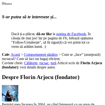
0
Shares
0
0
S-ar putea să te intereseze și...
Dacă ți-a plăcut,
dă-ne like
la
pagina de Facebook
, în
căsuța de mai jos! Iar pe pagina de Fb, bifează opțiunea
"Follow/Urmărește", să fii sigur(ă) că vei primi tot ce
vrem să arătăm lumii. :)
Cale
:
Acasă
>
Comportament sănătos
> Cum se „face” (aranjează)
rucsacul? Cum să faci un bagaj eficient.
Cuvinte cheie:
Călătorie
,
rucsac
,
tură
.
Articol scris de
Florin Arjocu
(fondator)
:
vezi detalii despre autor.
Despre Florin Arjocu (fondator)
Periplul meu începea în 2004, an când împreună cu un grup de