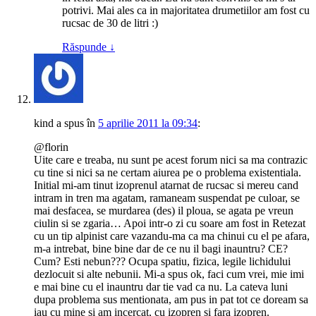
potrivi. Mai ales ca in majoritatea drumetiilor am fost cu
rucsac de 30 de litri :)
Răspunde
↓
kind
a spus
în
5 aprilie 2011 la 09:34
:
@florin
Uite care e treaba, nu sunt pe acest forum nici sa ma contrazic
cu tine si nici sa ne certam aiurea pe o problema existentiala.
Initial mi-am tinut izoprenul atarnat de rucsac si mereu cand
intram in tren ma agatam, ramaneam suspendat pe culoar, se
mai desfacea, se murdarea (des) il ploua, se agata pe vreun
ciulin si se zgaria… Apoi intr-o zi cu soare am fost in Retezat
cu un tip alpinist care vazandu-ma ca ma chinui cu el pe afara,
m-a intrebat, bine bine dar de ce nu il bagi inauntru? CE?
Cum? Esti nebun??? Ocupa spatiu, fizica, legile lichidului
dezlocuit si alte nebunii. Mi-a spus ok, faci cum vrei, mie imi
e mai bine cu el inauntru dar tie vad ca nu. La cateva luni
dupa problema sus mentionata, am pus in pat tot ce doream sa
iau cu mine si am incercat, cu izopren si fara izopren.