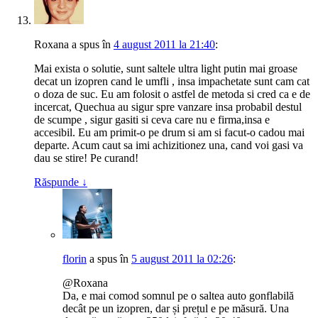
Roxana
a spus
în
4 august 2011 la 21:40
:
Mai exista o solutie, sunt saltele ultra light putin mai groase
decat un izopren cand le umfli , insa impachetate sunt cam cat
o doza de suc. Eu am folosit o astfel de metoda si cred ca e de
incercat, Quechua au sigur spre vanzare insa probabil destul
de scumpe , sigur gasiti si ceva care nu e firma,insa e
accesibil. Eu am primit-o pe drum si am si facut-o cadou mai
departe. Acum caut sa imi achizitionez una, cand voi gasi va
dau se stire! Pe curand!
Răspunde
↓
florin
a spus
în
5 august 2011 la 02:26
:
@Roxana
Da, e mai comod somnul pe o saltea auto gonflabilă
decât pe un izopren, dar și prețul e pe măsură. Una