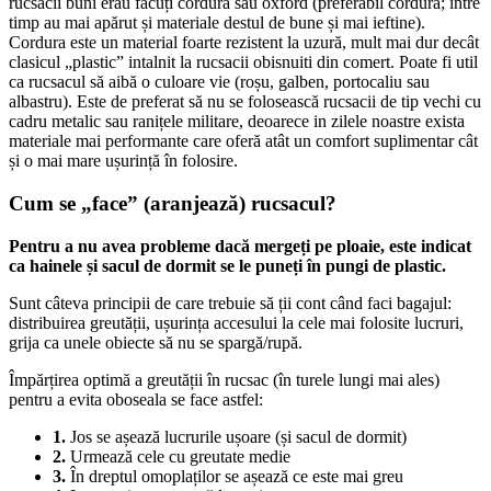
rucsacii buni erau făcuți cordură sau oxford (preferabil cordura; între
timp au mai apărut și materiale destul de bune și mai ieftine).
Cordura este un material foarte rezistent la uzură, mult mai dur decât
clasicul „plastic” intalnit la rucsacii obisnuiti din comert. Poate fi util
ca rucsacul să aibă o culoare vie (roșu, galben, portocaliu sau
albastru). Este de preferat să nu se folosească rucsacii de tip vechi cu
cadru metalic sau ranițele militare, deoarece in zilele noastre exista
materiale mai performante care oferă atât un comfort suplimentar cât
și o mai mare ușurință în folosire.
Cum se „face” (aranjează) rucsacul?
Pentru a nu avea probleme dacă mergeți pe ploaie, este indicat
ca hainele și sacul de dormit se le puneți în pungi de plastic.
Sunt câteva principii de care trebuie să ții cont când faci bagajul:
distribuirea greutății, ușurința accesului la cele mai folosite lucruri,
grija ca unele obiecte să nu se spargă/rupă.
Împărțirea optimă a greutății în rucsac (în turele lungi mai ales)
pentru a evita oboseala se face astfel:
1.
Jos se așează lucrurile ușoare (și sacul de dormit)
2.
Urmează cele cu greutate medie
3.
În dreptul omoplaților se așează ce este mai greu