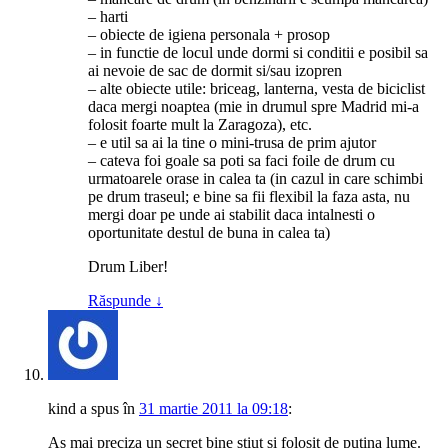
– harti
– obiecte de igiena personala + prosop
– in functie de locul unde dormi si conditii e posibil sa
ai nevoie de sac de dormit si/sau izopren
– alte obiecte utile: briceag, lanterna, vesta de biciclist
daca mergi noaptea (mie in drumul spre Madrid mi-a
folosit foarte mult la Zaragoza), etc.
– e util sa ai la tine o mini-trusa de prim ajutor
– cateva foi goale sa poti sa faci foile de drum cu
urmatoarele orase in calea ta (in cazul in care schimbi
pe drum traseul; e bine sa fii flexibil la faza asta, nu
mergi doar pe unde ai stabilit daca intalnesti o
oportunitate destul de buna in calea ta)
Drum Liber!
Răspunde
↓
kind
a spus
în
31 martie 2011 la 09:18
:
As mai preciza un secret bine stiut si folosit de putina lume.