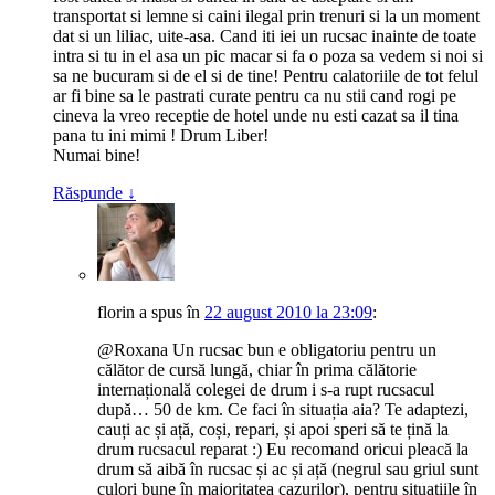
transportat si lemne si caini ilegal prin trenuri si la un moment
dat si un liliac, uite-asa. Cand iti iei un rucsac inainte de toate
intra si tu in el asa un pic macar si fa o poza sa vedem si noi si
sa ne bucuram si de el si de tine! Pentru calatoriile de tot felul
ar fi bine sa le pastrati curate pentru ca nu stii cand rogi pe
cineva la vreo receptie de hotel unde nu esti cazat sa il tina
pana tu ini mimi ! Drum Liber!
Numai bine!
Răspunde
↓
florin
a spus
în
22 august 2010 la 23:09
:
@Roxana Un rucsac bun e obligatoriu pentru un
călător de cursă lungă, chiar în prima călătorie
internațională colegei de drum i s-a rupt rucsacul
după… 50 de km. Ce faci în situația aia? Te adaptezi,
cauți ac și ață, coși, repari, și apoi speri să te țină la
drum rucsacul reparat :) Eu recomand oricui pleacă la
drum să aibă în rucsac și ac și ață (negrul sau griul sunt
culori bune în majoritatea cazurilor), pentru situațiile în