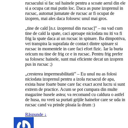
rucsacului si fac sul hainele pentru a scoate aerul din ele
si a ocupa cat mai putin loc. Daca as pune izoprenul in
rucsac, automat jumatate de rucsac ar fi ocupat de
izopren, mai ales daca folosesc unul mai gros.
„tine de cald [n.r. izoprenul din rucsac]” – nu vad cum
tine de cald la spate, caci aproape niciodata nu iti va fi
frig la spate daca ai un rucsac in spinare. Ba dimpotriva,
vei transpira la suprafata de contact dintre spinare si
rucsac in momentele in care faci efort fizic. Iar la burta
oricum nu tine de frig ce e in rucsac. Pentru frig prefer
sa folosesc hainele, sunt mai eficiente decat un izopren
pus in rucsac ;)
„cresterea impermeabilitatii” – Eu unul nu as folosi
niciodata izoprenul pentru a izola rucsacul de apa,
exista huse foarte bune care fac exact acest lucru si sunt
extrem de practice. Acum se pot cumpara din multe
magazine husele astea; va recomand cu caldura o astfel
de husa, nu vreti sa purtati grijile hainelor care se uda in
rucsac cand va prinde ploaia la drum :)
Răspunde
↓