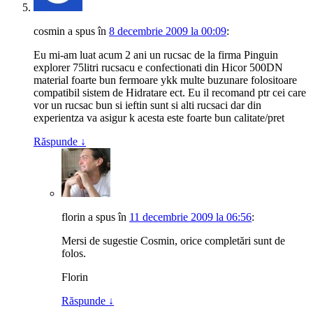
cosmin
a spus
în
8 decembrie 2009 la 00:09
:
Eu mi-am luat acum 2 ani un rucsac de la firma Pinguin
explorer 75litri rucsacu e confectionati din Hicor 500DN
material foarte bun fermoare ykk multe buzunare folositoare
compatibil sistem de Hidratare ect. Eu il recomand ptr cei care
vor un rucsac bun si ieftin sunt si alti rucsaci dar din
experientza va asigur k acesta este foarte bun calitate/pret
Răspunde
↓
florin
a spus
în
11 decembrie 2009 la 06:56
:
Mersi de sugestie Cosmin, orice completări sunt de
folos.
Florin
Răspunde
↓