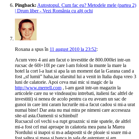
Pingback:
Autostopul. Cum fac eu? Metodele mele (partea 2)
| Drum liber - Vezi România cu alți ochi
Roxana
a spus
în
11 august 2010 la 23:52
:
Acum vreo 4 ani am facut o investitie de 800.000lei intr-un
rucsac de 60l+10l pe care l-am folosit la munte la mare la
hotel la cort l-a luat si apa la un moment dat la Garana cand a
fost „sf lumii” haha,iar sfarsitul lui a venit in Italia dupa vreo 3
luni de calatorie. Apoi ceva mai mic si magic de la
http://www.merrell.com
, l-am gasit intr-un magazin la
articolele care nu se vindeau(nu intrebati, italieni fac altfel de
investitii) si nenea de acolo pentru ca eu aveam un sac de
gunoi in care imi caram lucrurile mi-a facut cadou si mi-a urat
numai bine! Dar asta nu mai mira pe nimeni care acceseaza
site-ul asta.Oamenii si schimbul!
Rucsacul cel vechi s-a rupt groaznic si mie spatele, de altfel
mi-a fost cel mai aproape in calatoria mea pana la Marea
Nordului si inapoi si m-a adapostit si de ploaie si soare mi-a
fost saltea si masa si banca in sala de asteptare si am