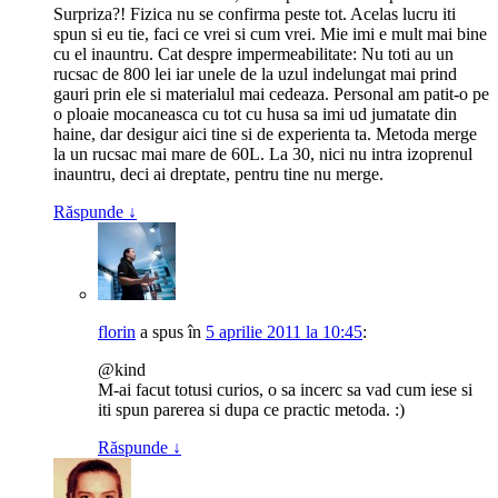
Surpriza?! Fizica nu se confirma peste tot. Acelas lucru iti
spun si eu tie, faci ce vrei si cum vrei. Mie imi e mult mai bine
cu el inauntru. Cat despre impermeabilitate: Nu toti au un
rucsac de 800 lei iar unele de la uzul indelungat mai prind
gauri prin ele si materialul mai cedeaza. Personal am patit-o pe
o ploaie mocaneasca cu tot cu husa sa imi ud jumatate din
haine, dar desigur aici tine si de experienta ta. Metoda merge
la un rucsac mai mare de 60L. La 30, nici nu intra izoprenul
inauntru, deci ai dreptate, pentru tine nu merge.
Răspunde
↓
florin
a spus
în
5 aprilie 2011 la 10:45
:
@kind
M-ai facut totusi curios, o sa incerc sa vad cum iese si
iti spun parerea si dupa ce practic metoda. :)
Răspunde
↓