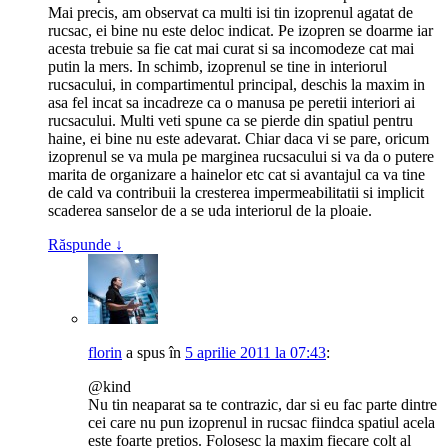
Mai precis, am observat ca multi isi tin izoprenul agatat de
rucsac, ei bine nu este deloc indicat. Pe izopren se doarme iar
acesta trebuie sa fie cat mai curat si sa incomodeze cat mai
putin la mers. In schimb, izoprenul se tine in interiorul
rucsacului, in compartimentul principal, deschis la maxim in
asa fel incat sa incadreze ca o manusa pe peretii interiori ai
rucsacului. Multi veti spune ca se pierde din spatiul pentru
haine, ei bine nu este adevarat. Chiar daca vi se pare, oricum
izoprenul se va mula pe marginea rucsacului si va da o putere
marita de organizare a hainelor etc cat si avantajul ca va tine
de cald va contribuii la cresterea impermeabilitatii si implicit
scaderea sanselor de a se uda interiorul de la ploaie.
Răspunde
↓
florin
a spus
în
5 aprilie 2011 la 07:43
:
@kind
Nu tin neaparat sa te contrazic, dar si eu fac parte dintre
cei care nu pun izoprenul in rucsac fiindca spatiul acela
este foarte pretios. Folosesc la maxim fiecare colt al