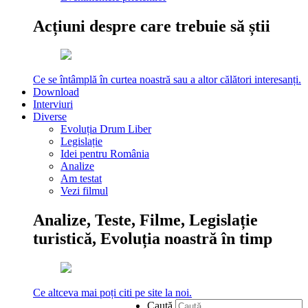
Acțiuni despre care trebuie să știi
Ce se întâmplă în curtea noastră sau a altor călători interesanți.
Download
Interviuri
Diverse
Evoluția Drum Liber
Legislație
Idei pentru România
Analize
Am testat
Vezi filmul
Analize, Teste, Filme, Legislație
turistică, Evoluția noastră în timp
Ce altceva mai poți citi pe site la noi.
Caută