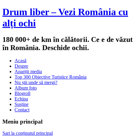
Drum liber – Vezi România cu
alți ochi
180 000+ de km în călătorii. Ce e de văzut
în România. Deschide ochii.
Acasă
Despre
Apariții media
Top 300 Obiective Turistice România
Nu știi unde să mergi?
Album foto
Blogroll
Echipa
Susține
Contact
Meniu principal
Sari la conținutul principal