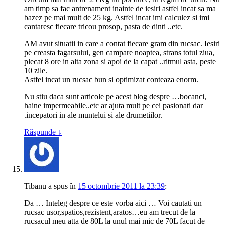
am timp sa fac antrenament inainte de iesiri astfel incat sa ma
bazez pe mai mult de 25 kg. Astfel incat imi calculez si imi
cantaresc fiecare tricou prosop, pasta de dinti ..etc.
AM avut situatii in care a contat fiecare gram din rucsac. Iesiri
pe creasta fagarsului, gen campare noaptea, strans totul ziua,
plecat 8 ore in alta zona si apoi de la capat ..ritmul asta, peste
10 zile.
Astfel incat un rucsac bun si optimizat conteaza enorm.
Nu stiu daca sunt articole pe acest blog despre …bocanci,
haine impermeabile..etc ar ajuta mult pe cei pasionati dar
.incepatori in ale muntelui si ale drumetiilor.
Răspunde
↓
Tibanu
a spus
în
15 octombrie 2011 la 23:39
:
Da … Inteleg despre ce este vorba aici … Voi cautati un
rucsac usor,spatios,rezistent,aratos…eu am trecut de la
rucsacul meu atta de 80L la unul mai mic de 70L facut de