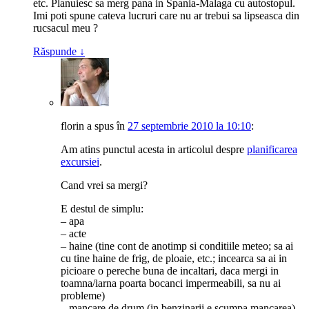
etc. Planuiesc sa merg pana in Spania-Malaga cu autostopul.
Imi poti spune cateva lucruri care nu ar trebui sa lipseasca din
rucsacul meu ?
Răspunde
↓
florin
a spus
în
27 septembrie 2010 la 10:10
:
Am atins punctul acesta in articolul despre
planificarea
excursiei
.
Cand vrei sa mergi?
E destul de simplu:
– apa
– acte
– haine (tine cont de anotimp si conditiile meteo; sa ai
cu tine haine de frig, de ploaie, etc.; incearca sa ai in
picioare o pereche buna de incaltari, daca mergi in
toamna/iarna poarta bocanci impermeabili, sa nu ai
probleme)
– mancare de drum (in benzinarii e scumpa mancarea)