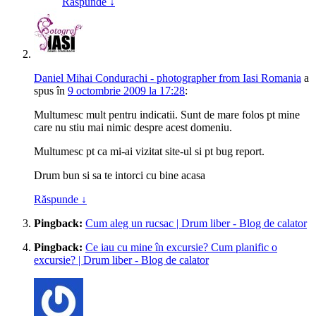
Răspunde
↓
Daniel Mihai Condurachi - photographer from Iasi Romania
a
spus
în
9 octombrie 2009 la 17:28
:
Multumesc mult pentru indicatii. Sunt de mare folos pt mine
care nu stiu mai nimic despre acest domeniu.
Multumesc pt ca mi-ai vizitat site-ul si pt bug report.
Drum bun si sa te intorci cu bine acasa
Răspunde
↓
Pingback:
Cum aleg un rucsac | Drum liber - Blog de calator
Pingback:
Ce iau cu mine în excursie? Cum planific o
excursie? | Drum liber - Blog de calator