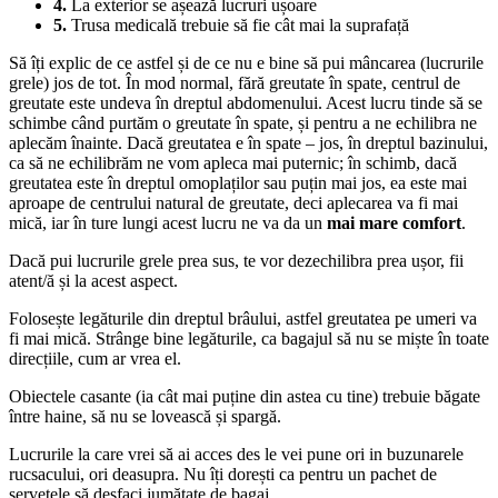
4.
La exterior se așează lucruri ușoare
5.
Trusa medicală trebuie să fie cât mai la suprafață
Să îți explic de ce astfel și de ce nu e bine să pui mâncarea (lucrurile
grele) jos de tot. În mod normal, fără greutate în spate, centrul de
greutate este undeva în dreptul abdomenului. Acest lucru tinde să se
schimbe când purtăm o greutate în spate, și pentru a ne echilibra ne
aplecăm înainte. Dacă greutatea e în spate – jos, în dreptul bazinului,
ca să ne echilibrăm ne vom apleca mai puternic; în schimb, dacă
greutatea este în dreptul omoplaților sau puțin mai jos, ea este mai
aproape de centrului natural de greutate, deci aplecarea va fi mai
mică, iar în ture lungi acest lucru ne va da un
mai mare comfort
.
Dacă pui lucrurile grele prea sus, te vor dezechilibra prea ușor, fii
atent/ă și la acest aspect.
Folosește legăturile din dreptul brâului, astfel greutatea pe umeri va
fi mai mică. Strânge bine legăturile, ca bagajul să nu se miște în toate
direcțiile, cum ar vrea el.
Obiectele casante (ia cât mai puține din astea cu tine) trebuie băgate
între haine, să nu se lovească și spargă.
Lucrurile la care vrei să ai acces des le vei pune ori in buzunarele
rucsacului, ori deasupra. Nu îți dorești ca pentru un pachet de
servețele să desfaci jumătate de bagaj.