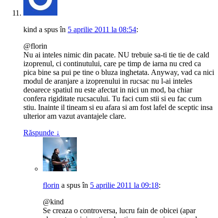
kind
a spus
în
5 aprilie 2011 la 08:54
:
@florin
Nu ai inteles nimic din pacate. NU trebuie sa-ti tie tie de cald
izoprenul, ci continutului, care pe timp de iarna nu cred ca
pica bine sa pui pe tine o bluza inghetata. Anyway, vad ca nici
modul de aranjare a izoprenului in rucsac nu l-ai inteles
deoarece spatiul nu este afectat in nici un mod, ba chiar
confera rigiditate rucsacului. Tu faci cum stii si eu fac cum
stiu. Inainte il tineam si eu afara si am fost lafel de sceptic insa
ulterior am vazut avantajele clare.
Răspunde
↓
florin
a spus
în
5 aprilie 2011 la 09:18
:
@kind
Se creaza o controversa, lucru fain de obicei (apar