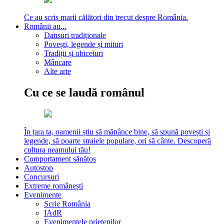
Ce au scris marii călători din trecut despre România.
Românii au...
Dansuri tradiționale
Povești, legende și mituri
Tradiții și obiceiuri
Mâncare
Alte arte
Cu ce se laudă românul
În țara ta, oamenii știu să mănânce bine, să spună povești și
legende, să poarte straiele populare, ori să cânte. Descoperă
cultura neamului tău!
Comportament sănătos
Autostop
Concursuri
Extreme românești
Evenimente
Scrie România
IAdR
Evenimentele prietenilor