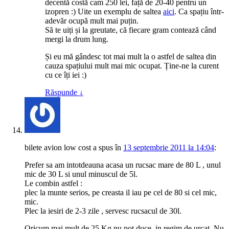
decentă costă cam 250 lei, față de 20-40 pentru un
izopren :) Uite un exemplu de saltea
aici
. Ca spațiu într-
adevăr ocupă mult mai puțin.
Să te uiți și la greutate, că fiecare gram contează când
mergi la drum lung.
Și eu mă gândesc tot mai mult la o astfel de saltea din
cauza spațiului mult mai mic ocupat. Ține-ne la curent
cu ce îți iei :)
Răspunde
↓
bilete avion low cost
a spus
în
13 septembrie 2011 la 14:04
:
Prefer sa am intotdeauna acasa un rucsac mare de 80 L , unul
mic de 30 L si unul minuscul de 5l.
Le combin astfel :
plec la munte serios, pe creasta il iau pe cel de 80 si cel mic,
mic.
Plec la iesiri de 2-3 zile , servesc rucsacul de 30l.
Oricum mai mult de 25 Kg nu pot duce, in regim de urcat. Nu