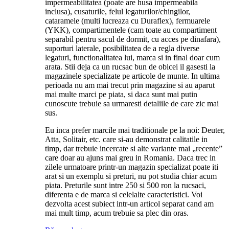
impermeabilitatea (poate are husa impermeabila
inclusa), cusaturile, felul legaturilor/chingilor,
cataramele (multi lucreaza cu Duraflex), fermuarele
(YKK), compartimentele (cam toate au compartiment
separabil pentru sacul de dormit, cu acces pe dinafara),
suporturi laterale, posibilitatea de a regla diverse
legaturi, functionalitatea lui, marca si in final doar cum
arata. Stii deja ca un rucsac bun de obicei il gasesti la
magazinele specializate pe articole de munte. In ultima
perioada nu am mai trecut prin magazine si au aparut
mai multe marci pe piata, si daca sunt mai putin
cunoscute trebuie sa urmaresti detaliile de care zic mai
sus.
Eu inca prefer marcile mai traditionale pe la noi: Deuter,
Atta, Solitair, etc. care si-au demonstrat calitatile in
timp, dar trebuie incercate si alte variante mai „recente”
care doar au ajuns mai greu in Romania. Daca trec in
zilele urmatoare printr-un magazin specializat poate iti
arat si un exemplu si preturi, nu pot studia chiar acum
piata. Preturile sunt intre 250 si 500 ron la rucsaci,
diferenta e de marca si celelalte caracteristici. Voi
dezvolta acest subiect intr-un articol separat cand am
mai mult timp, acum trebuie sa plec din oras.