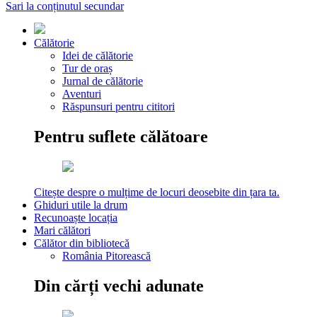
Sari la conținutul secundar
Călătorie
Idei de călătorie
Tur de oraș
Jurnal de călătorie
Aventuri
Răspunsuri pentru cititori
Pentru suflete călătoare
Citește despre o mulțime de locuri deosebite din țara ta.
Ghiduri utile la drum
Recunoaște locația
Mari călători
Călător din bibliotecă
România Pitorească
Din cărți vechi adunate