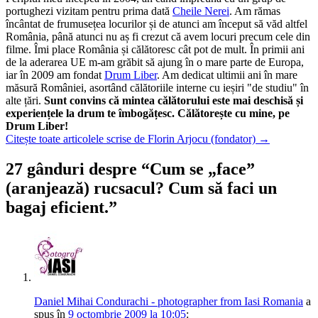
portughezi vizitam pentru prima dată
Cheile Nerei
. Am rămas
încântat de frumusețea locurilor și de atunci am început să văd altfel
România, până atunci nu aș fi crezut că avem locuri precum cele din
filme. Îmi place România și călătoresc cât pot de mult. În primii ani
de la aderarea UE m-am grăbit să ajung în o mare parte de Europa,
iar în 2009 am fondat
Drum Liber
. Am dedicat ultimii ani în mare
măsură României, asortând călătoriile interne cu ieșiri "de studiu" în
alte țări.
Sunt convins că mintea călătorului este mai deschisă și
experiențele la drum te îmbogățesc. Călătorește cu mine, pe
Drum Liber!
Citește toate articolele scrise de Florin Arjocu (fondator)
→
27 gânduri despre “
Cum se „face”
(aranjează) rucsacul? Cum să faci un
bagaj eficient.
”
Daniel Mihai Condurachi - photographer from Iasi Romania
a
spus
în
9 octombrie 2009 la 10:05
: