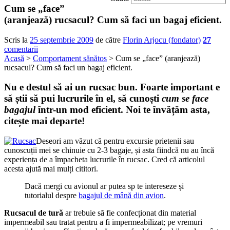
Cum se „face”
(aranjează) rucsacul? Cum să faci un bagaj eficient.
Scris la
25 septembrie 2009
de către
Florin Arjocu (fondator)
27
comentarii
Acasă
>
Comportament sănătos
> Cum se „face” (aranjează)
rucsacul? Cum să faci un bagaj eficient.
Nu e destul să ai un rucsac bun. Foarte important e
să știi să pui lucrurile în el, să cunoști
cum se face
bagajul
într-un mod eficient. Noi te învățăm asta,
citește mai departe!
Deseori am văzut că pentru excursie prietenii sau
cunoscuții mei se chinuie cu 2-3 bagaje, și asta fiindcă nu au încă
experiența de a împacheta lucrurile în rucsac. Cred că articolul
acesta ajută mai mulți cititori.
Dacă mergi cu avionul ar putea sp te intereseze și
tutorialul despre
bagajul de mână din avion
.
Rucsacul de tură
ar trebuie să fie confecționat din material
impermeabil sau tratat pentru a fi impermeabilizat; pe vremuri