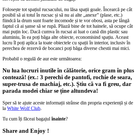
Folosește tot spațiul rucsacului, nu lăsa spații goale. Încearcă pe cât
posibil să ai totul în rucsac și să nu ai alte „anexe” (plase, etc.)
fiindcă la drum sunt foarte incomode și te vor obosi, asta pe lângă
faptul că ai șanse să se rupă. Pliază bine de tot hainele, să ocupe cât
mai puțin loc. Dacă cumva în rucsai ai luat o cană din plastic sau
aluminiu, în ea poți băga alte obiecte, economisind spațiu. Aceast
lucru îl poți aplica la toate obiectele cu spații în interior, inclusiv în
perechea de rezervă de bocanci poți băga diverse chestii mai mici.
Probabil o regulă de aur este următoarea:
Nu lua lucruri inutile în călătorie, orice gram în plus
contează! (ex.: 3 perechi de pantofi, rochie de seara,
super-trusa de machiaj, etc.). Știu că va fi greu, dar
parada modei chiar se ține altundeva!
Sper să te ajute aceste informații strânse din propria experiență și de
la
White Wolf Club
.
Tu cum îți făceai bagajul
înainte
?
Share and Enjoy !