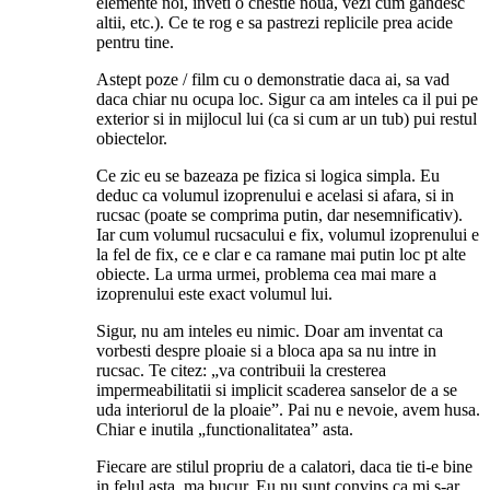
elemente noi, inveti o chestie noua, vezi cum gandesc
altii, etc.). Ce te rog e sa pastrezi replicile prea acide
pentru tine.
Astept poze / film cu o demonstratie daca ai, sa vad
daca chiar nu ocupa loc. Sigur ca am inteles ca il pui pe
exterior si in mijlocul lui (ca si cum ar un tub) pui restul
obiectelor.
Ce zic eu se bazeaza pe fizica si logica simpla. Eu
deduc ca volumul izoprenului e acelasi si afara, si in
rucsac (poate se comprima putin, dar nesemnificativ).
Iar cum volumul rucsacului e fix, volumul izoprenului e
la fel de fix, ce e clar e ca ramane mai putin loc pt alte
obiecte. La urma urmei, problema cea mai mare a
izoprenului este exact volumul lui.
Sigur, nu am inteles eu nimic. Doar am inventat ca
vorbesti despre ploaie si a bloca apa sa nu intre in
rucsac. Te citez: „va contribuii la cresterea
impermeabilitatii si implicit scaderea sanselor de a se
uda interiorul de la ploaie”. Pai nu e nevoie, avem husa.
Chiar e inutila „functionalitatea” asta.
Fiecare are stilul propriu de a calatori, daca tie ti-e bine
in felul asta, ma bucur. Eu nu sunt convins ca mi s-ar