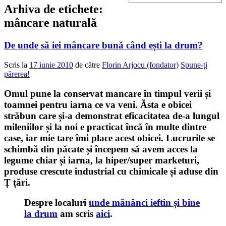
Arhiva de etichete:
mâncare naturală
De unde să iei mâncare bună când ești la drum?
Scris la
17 iunie 2010
de către
Florin Arjocu (fondator)
Spune-ți
părerea!
Omul pune la conservat mancare în timpul verii și
toamnei pentru iarna ce va veni. Ăsta e obicei
străbun care și-a demonstrat eficacitatea de-a lungul
mileniilor și la noi e practicat încă în multe dintre
case, iar mie tare îmi place acest obicei. Lucrurile se
schimbă din păcate și începem să avem acces la
legume chiar și iarna, la hiper/super marketuri,
produse crescute industrial cu chimicale și aduse din
Ț țări.
Despre localuri
unde mănânci ieftin și bine
la drum
am scris
aici
.