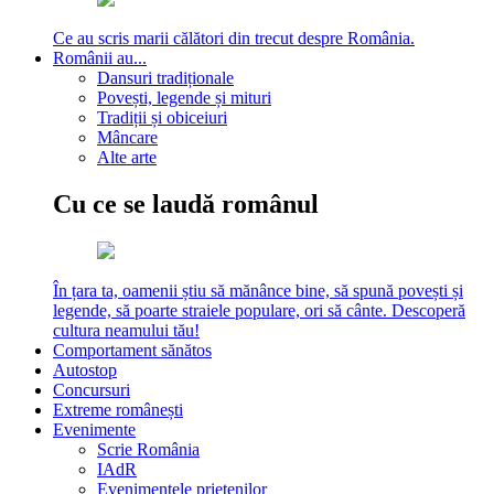
Ce au scris marii călători din trecut despre România.
Românii au...
Dansuri tradiționale
Povești, legende și mituri
Tradiții și obiceiuri
Mâncare
Alte arte
Cu ce se laudă românul
În țara ta, oamenii știu să mănânce bine, să spună povești și
legende, să poarte straiele populare, ori să cânte. Descoperă
cultura neamului tău!
Comportament sănătos
Autostop
Concursuri
Extreme românești
Evenimente
Scrie România
IAdR
Evenimentele prietenilor