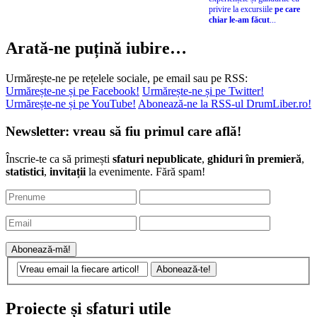
privire la excursiile
pe care
chiar le-am făcut
...
Arată-ne puțină iubire…
Urmărește-ne pe rețelele sociale, pe email sau pe RSS:
Urmărește-ne și pe Facebook!
Urmărește-ne și pe Twitter!
Urmărește-ne și pe YouTube!
Abonează-ne la RSS-ul DrumLiber.ro!
Newsletter: vreau să fiu primul care află!
Înscrie-te ca să primești
sfaturi nepublicate
,
ghiduri în premieră
,
statistici
,
invitații
la evenimente. Fără spam!
Proiecte și sfaturi utile