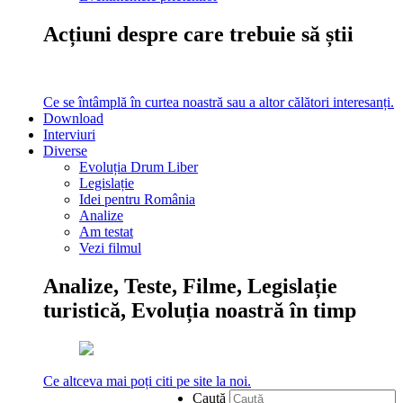
Acțiuni despre care trebuie să știi
Ce se întâmplă în curtea noastră sau a altor călători interesanți.
Download
Interviuri
Diverse
Evoluția Drum Liber
Legislație
Idei pentru România
Analize
Am testat
Vezi filmul
Analize, Teste, Filme, Legislație
turistică, Evoluția noastră în timp
Ce altceva mai poți citi pe site la noi.
Caută