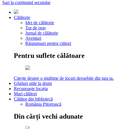
Sari la conținutul secundar
Călătorie
Idei de călătorie
Tur de oraș
Jurnal de călătorie
Aventuri
Răspunsuri pentru cititori
Pentru suflete călătoare
Citește despre o mulțime de locuri deosebite din țara ta.
Ghiduri utile la drum
Recunoaște locația
Mari călători
Călător din bibliotecă
România Pitorească
Din cărți vechi adunate