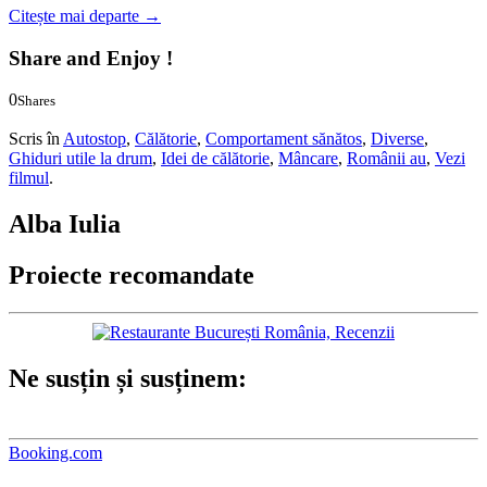
Citește mai departe
→
Share and Enjoy !
0
Shares
0
0
Scris în
Autostop
,
Călătorie
,
Comportament sănătos
,
Diverse
,
Ghiduri utile la drum
,
Idei de călătorie
,
Mâncare
,
Românii au
,
Vezi
filmul
.
Alba Iulia
Proiecte recomandate
Ne susțin și susținem:
Booking.com