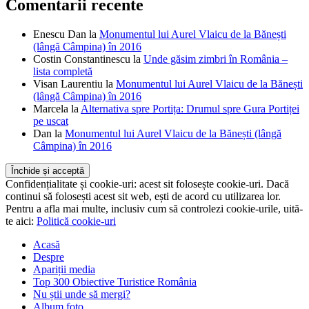
Comentarii recente
Enescu Dan
la
Monumentul lui Aurel Vlaicu de la Bănești
(lângă Câmpina) în 2016
Costin Constantinescu
la
Unde găsim zimbri în România –
lista completă
Visan Laurentiu
la
Monumentul lui Aurel Vlaicu de la Bănești
(lângă Câmpina) în 2016
Marcela
la
Alternativa spre Portița: Drumul spre Gura Portiței
pe uscat
Dan
la
Monumentul lui Aurel Vlaicu de la Bănești (lângă
Câmpina) în 2016
Confidențialitate și cookie-uri: acest sit folosește cookie-uri. Dacă
continui să folosești acest sit web, ești de acord cu utilizarea lor.
Pentru a afla mai multe, inclusiv cum să controlezi cookie-urile, uită-
te aici:
Politică cookie-uri
Acasă
Despre
Apariții media
Top 300 Obiective Turistice România
Nu știi unde să mergi?
Album foto