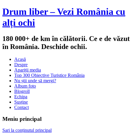
Drum liber – Vezi România cu
alți ochi
180 000+ de km în călătorii. Ce e de văzut
în România. Deschide ochii.
Acasă
Despre
Apariții media
Top 300 Obiective Turistice România
Nu știi unde să mergi?
Album foto
Blogroll
Echipa
Susține
Contact
Meniu principal
Sari la conținutul principal