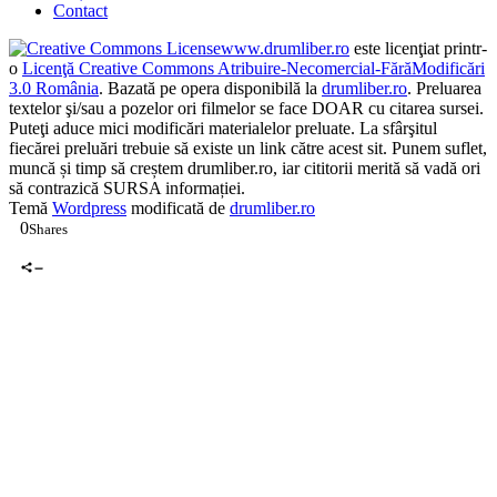
Contact
www.drumliber.ro
este licenţiat printr-
o
Licenţă Creative Commons Atribuire-Necomercial-FărăModificări
3.0 România
. Bazată pe opera disponibilă la
drumliber.ro
. Preluarea
textelor şi/sau a pozelor ori filmelor se face DOAR cu citarea sursei.
Puteţi aduce mici modificări materialelor preluate. La sfârşitul
fiecărei preluări trebuie să existe un link către acest sit. Punem suflet,
muncă și timp să creștem drumliber.ro, iar cititorii merită să vadă ori
să contrazică SURSA informației.
Temă
Wordpress
modificată de
drumliber.ro
0
Shares
0