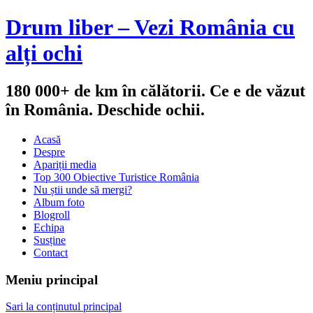
Drum liber – Vezi România cu
alți ochi
180 000+ de km în călătorii. Ce e de văzut
în România. Deschide ochii.
Acasă
Despre
Apariții media
Top 300 Obiective Turistice România
Nu știi unde să mergi?
Album foto
Blogroll
Echipa
Susține
Contact
Meniu principal
Sari la conținutul principal