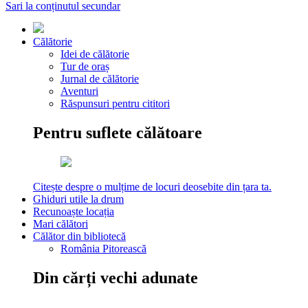
Sari la conținutul secundar
Călătorie
Idei de călătorie
Tur de oraș
Jurnal de călătorie
Aventuri
Răspunsuri pentru cititori
Pentru suflete călătoare
Citește despre o mulțime de locuri deosebite din țara ta.
Ghiduri utile la drum
Recunoaște locația
Mari călători
Călător din bibliotecă
România Pitorească
Din cărți vechi adunate