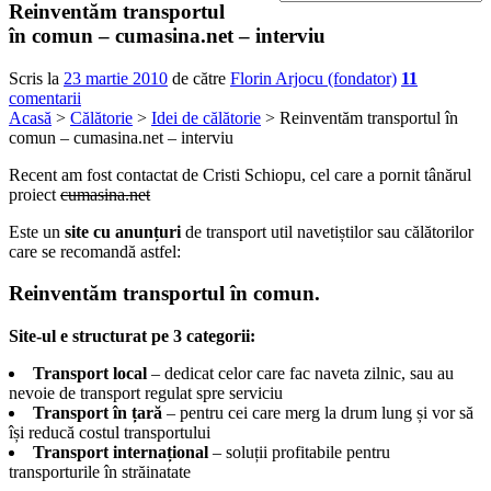
Reinventăm transportul
în comun – cumasina.net – interviu
Scris la
23 martie 2010
de către
Florin Arjocu (fondator)
11
comentarii
Acasă
>
Călătorie
>
Idei de călătorie
> Reinventăm transportul în
comun – cumasina.net – interviu
Recent am fost contactat de Cristi Schiopu, cel care a pornit tânărul
proiect
cumasina.net
Este un
site cu anunțuri
de transport util navetiștilor sau călătorilor
care se recomandă astfel:
Reinventăm transportul în comun.
Site-ul e structurat pe 3 categorii:
Transport local
– dedicat celor care fac naveta zilnic, sau au
nevoie de transport regulat spre serviciu
Transport în țară
– pentru cei care merg la drum lung și vor să
își reducă costul transportului
Transport internațional
– soluții profitabile pentru
transporturile în străinatate