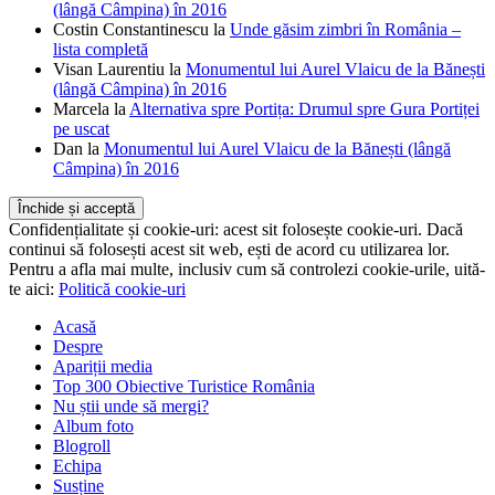
(lângă Câmpina) în 2016
Costin Constantinescu
la
Unde găsim zimbri în România –
lista completă
Visan Laurentiu
la
Monumentul lui Aurel Vlaicu de la Bănești
(lângă Câmpina) în 2016
Marcela
la
Alternativa spre Portița: Drumul spre Gura Portiței
pe uscat
Dan
la
Monumentul lui Aurel Vlaicu de la Bănești (lângă
Câmpina) în 2016
Confidențialitate și cookie-uri: acest sit folosește cookie-uri. Dacă
continui să folosești acest sit web, ești de acord cu utilizarea lor.
Pentru a afla mai multe, inclusiv cum să controlezi cookie-urile, uită-
te aici:
Politică cookie-uri
Acasă
Despre
Apariții media
Top 300 Obiective Turistice România
Nu știi unde să mergi?
Album foto
Blogroll
Echipa
Susține