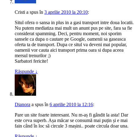
Cristi
a spus
în
3 aprilie 2010 la 20:10
:
Situl ofera o sansa in plus in a gasi transport intre doua locatii.
Nu putem mediatiza mai mult un anunt pus pe site, fara sa fie
considerat spamming. Deci, pentru moment, noi sporim
sansele ca dupa o cautare pe Google, oamenii sa gaseasca
oferta ta de transport. Dupa ce situl va deveni mai popular,
oamenii vor cauta aici transport prima oara si dupa aceea
mersul trenurilor ;)
Sarbatori fericite!
Răspunde
↓
Dianora
a spus
în
6 aprilie 2010 la 12:16
:
Pare un site foarte interesant. Nu m-aș fi gândit la asta! Dar
este ceva superb. Așa măcar se consumă mai puțin și e mai
fain când în loc să circule 3 mașini.. poate circula doar una.
Răspunde
↓