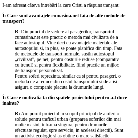
I-am adresat câteva întrebări la care Cristi a răspuns tranșant:
Î: Care sunt avantajele cumasina.net fata de alte metode de
transport?
R
: Din punctul de vedere al pasagerilor, transportul
cumasina.net este practic o metoda mai civilizata de a
face autostopul. Vine deci cu avantajele materiale ale
autostopului si, in plus, se poate planifica din timp. Fata
de metodele de transport normale, sustin autostopul
„civilizat”, pe net, pentru costurile reduse (comparativ
cu trenul) si pentru flexibilitate, fiind practic un mijloc
de transport personalizat.
Pentru soferi reprezinta, similar ca si pentru pasageri, o
metoda de a reduce din costul transportului si de a isi
asigura o companie placuta la drumurile lungi.
Î: Care e motivatia ta din spatele proiectului pentru a-l duce
inainte?
R:
Am pornit proiectul in scopul principal de a oferi o
solutie pentru traficul urban (gruparea soferilor din mai
multe masini, intr-una singura, pentru drumurile
efectuate regulat, spre serviciu, in aceleasi directii). Sunt
un activist ecologic si as obtine o mare satisfactie