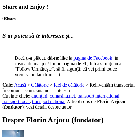
Share and Enjoy !
0
Shares
0
0
S-ar putea să te intereseze și...
Dacă ți-a plăcut,
dă-ne like
la
pagina de Facebook
, în
căsuța de mai jos! Iar pe pagina de Fb, bifează opțiunea
"Follow/Urmărește", să fii sigur(ă) că vei primi tot ce
vrem să arătăm lumii. :)
Cale
:
Acasă
>
Călătorie
>
Idei de călătorie
> Reinventăm transportul
în comun – cumasina.net – interviu
Cuvinte cheie:
anunțuri
,
cumasina.net
,
transport internațional
,
transport local
,
transport național
.
Articol scris de
Florin Arjocu
(fondator)
:
vezi detalii despre autor.
Despre Florin Arjocu (fondator)