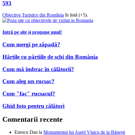
593
Obiective Turistice din România
în listă (+5).
Intră pe site și propune unul!
Cum mergi pe zăpadă?
Hărțile cu pârtiile de schi din România
Cum mă îmbrac în călătorii?
Cum aleg un rucsac?
Cum "fac" rucsacul?
Ghid foto pentru călători
Comentarii recente
Enescu Dan
la
Monumentul lui Aurel Vlaicu de la Bănești