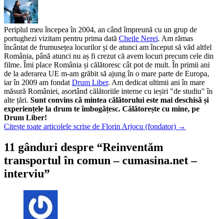
Periplul meu începea în 2004, an când împreună cu un grup de
portughezi vizitam pentru prima dată
Cheile Nerei
. Am rămas
încântat de frumusețea locurilor și de atunci am început să văd altfel
România, până atunci nu aș fi crezut că avem locuri precum cele din
filme. Îmi place România și călătoresc cât pot de mult. În primii ani
de la aderarea UE m-am grăbit să ajung în o mare parte de Europa,
iar în 2009 am fondat
Drum Liber
. Am dedicat ultimii ani în mare
măsură României, asortând călătoriile interne cu ieșiri "de studiu" în
alte țări.
Sunt convins că mintea călătorului este mai deschisă și
experiențele la drum te îmbogățesc. Călătorește cu mine, pe
Drum Liber!
Citește toate articolele scrise de Florin Arjocu (fondator)
→
11 gânduri despre “
Reinventăm
transportul în comun – cumasina.net –
interviu
”