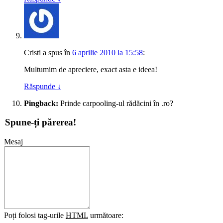
Cristi
a spus
în
6 aprilie 2010 la 15:58
:
Multumim de apreciere, exact asta e ideea!
Răspunde
↓
Pingback:
Prinde carpooling-ul rădăcini în .ro?
Spune-ți părerea!
Mesaj
Poți folosi tag-urile
HTML
următoare: