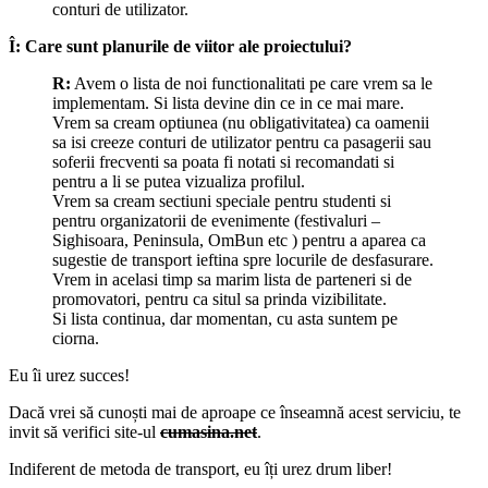
conturi de utilizator.
Î: Care sunt planurile de viitor ale proiectului?
R:
Avem o lista de noi functionalitati pe care vrem sa le
implementam. Si lista devine din ce in ce mai mare.
Vrem sa cream optiunea (nu obligativitatea) ca oamenii
sa isi creeze conturi de utilizator pentru ca pasagerii sau
soferii frecventi sa poata fi notati si recomandati si
pentru a li se putea vizualiza profilul.
Vrem sa cream sectiuni speciale pentru studenti si
pentru organizatorii de evenimente (festivaluri –
Sighisoara, Peninsula, OmBun etc ) pentru a aparea ca
sugestie de transport ieftina spre locurile de desfasurare.
Vrem in acelasi timp sa marim lista de parteneri si de
promovatori, pentru ca situl sa prinda vizibilitate.
Si lista continua, dar momentan, cu asta suntem pe
ciorna.
Eu îi urez succes!
Dacă vrei să cunoști mai de aproape ce înseamnă acest serviciu, te
invit să verifici site-ul
cumasina.net
.
Indiferent de metoda de transport, eu îți urez drum liber!