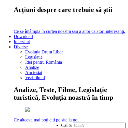
Acțiuni despre care trebuie să știi
Ce se întâmplă în curtea noastră sau a altor călători interesanți.
Download
Interviuri
Diverse
Evoluția Drum Liber
Legislație
Idei pentru România
Analize
Am testat
Vezi filmul
Analize, Teste, Filme, Legislație
turistică, Evoluția noastră în timp
Ce altceva mai poți citi pe site la noi.
Caută