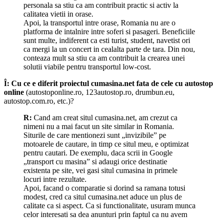
personala sa stiu ca am contribuit practic si activ la
calitatea vietii in orase.
Apoi, la transportul intre orase, Romania nu are o
platforma de intalnire intre soferi si pasageri. Beneficiile
sunt multe, indiferent ca esti turist, student, navetist ori
ca mergi la un concert in cealalta parte de tara. Din nou,
conteaza mult sa stiu ca am contribuit la crearea unei
solutii viabile pentru transportul low-cost.
Î: Cu ce e diferit proiectul cumasina.net fata de cele cu autostop
online
(autostoponline.ro, 123autostop.ro, drumbun.eu,
autostop.com.ro, etc.)?
R:
Cand am creat situl cumasina.net, am crezut ca
nimeni nu a mai facut un site similar in Romania.
Siturile de care mentionezi sunt „invizibile” pe
motoarele de cautare, in timp ce situl meu, e optimizat
pentru cautari. De exemplu, daca scrii in Google
„transport cu masina” si adaugi orice destinatie
existenta pe site, vei gasi situl cumasina in primele
locuri intre rezultate.
Apoi, facand o comparatie si dorind sa ramana totusi
modest, cred ca situl cumasina.net aduce un plus de
calitate ca si aspect. Ca si functionalitate, usuram munca
celor interesati sa dea anunturi prin faptul ca nu avem