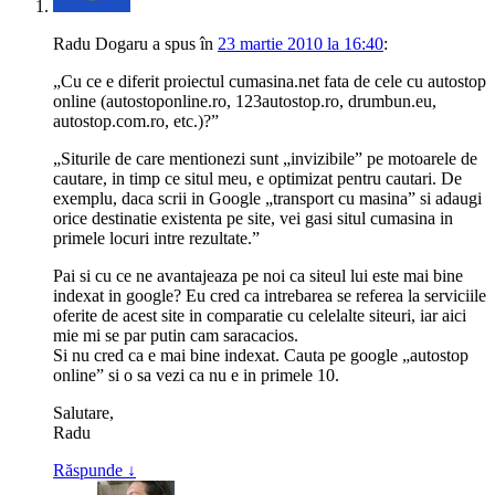
Radu Dogaru
a spus
în
23 martie 2010 la 16:40
:
„Cu ce e diferit proiectul cumasina.net fata de cele cu autostop
online (autostoponline.ro, 123autostop.ro, drumbun.eu,
autostop.com.ro, etc.)?”
„Siturile de care mentionezi sunt „invizibile” pe motoarele de
cautare, in timp ce situl meu, e optimizat pentru cautari. De
exemplu, daca scrii in Google „transport cu masina” si adaugi
orice destinatie existenta pe site, vei gasi situl cumasina in
primele locuri intre rezultate.”
Pai si cu ce ne avantajeaza pe noi ca siteul lui este mai bine
indexat in google? Eu cred ca intrebarea se referea la serviciile
oferite de acest site in comparatie cu celelalte siteuri, iar aici
mie mi se par putin cam saracacios.
Si nu cred ca e mai bine indexat. Cauta pe google „autostop
online” si o sa vezi ca nu e in primele 10.
Salutare,
Radu
Răspunde
↓