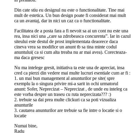
in prealabil.”
Din cate stiu eu designul nu este o functionalitate. Tine mai
mult de estetica. Un bun design poate fi considerat mai mult
ca un avantaj, dar in nici un caz ca o functionalitate.
Facilitatea de a posta fara a fi nevoit sa ai un cont nu este una
rea, insa nici una „care sa zdrobeasca concurenta”. Iar in cazul
siteului este destul de prost implementata deaorece daca
cineva vrea sa modifice un anunt tb sa tina minte codul
anuntului( ca si cum alta treaba nu ar mai avea). Corecteaza-
ma daca gresesc
Nu ma intelege gresit, initiativa ta este una de apreciat, insa
cred ca pierzi din vedere mai multe lucruri esentiale cum ar fi :
1. un mai bun management al anunturilor pe site( spre
exemplu la o singura privire mi-a sarit in ochi urmatorul
anunt: Sofer, Neprecizat – Neprecizat , de unde eu inteleg ca
este vorba despre un traseu cu ruta neprecizata??? :)
2. trebuie sa dai prea multe clickuri ca sa poti vizualiza
anunturile
3. cautarea anunturilor are trebuie sa fie intre o locatie si o
locatie
Numai bine,
Radu