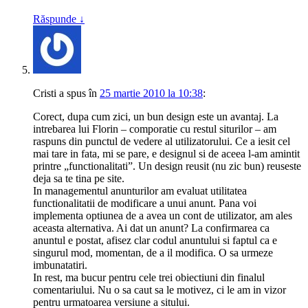
Răspunde
↓
Cristi
a spus
în
25 martie 2010 la 10:38
:
Corect, dupa cum zici, un bun design este un avantaj. La
intrebarea lui Florin – comporatie cu restul siturilor – am
raspuns din punctul de vedere al utilizatorului. Ce a iesit cel
mai tare in fata, mi se pare, e designul si de aceea l-am amintit
printre „functionalitati”. Un design reusit (nu zic bun) reuseste
deja sa te tina pe site.
In managementul anunturilor am evaluat utilitatea
functionalitatii de modificare a unui anunt. Pana voi
implementa optiunea de a avea un cont de utilizator, am ales
aceasta alternativa. Ai dat un anunt? La confirmarea ca
anuntul e postat, afisez clar codul anuntului si faptul ca e
singurul mod, momentan, de a il modifica. O sa urmeze
imbunatatiri.
In rest, ma bucur pentru cele trei obiectiuni din finalul
comentariului. Nu o sa caut sa le motivez, ci le am in vizor
pentru urmatoarea versiune a sitului.