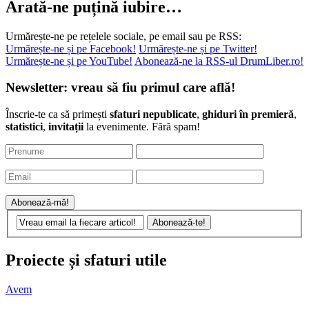
Arată-ne puțină iubire…
Urmărește-ne pe rețelele sociale, pe email sau pe RSS:
Urmărește-ne și pe Facebook!
Urmărește-ne și pe Twitter!
Urmărește-ne și pe YouTube!
Abonează-ne la RSS-ul DrumLiber.ro!
Newsletter: vreau să fiu primul care află!
Înscrie-te ca să primești
sfaturi nepublicate
,
ghiduri în premieră
,
statistici
,
invitații
la evenimente. Fără spam!
Proiecte și sfaturi utile
Avem