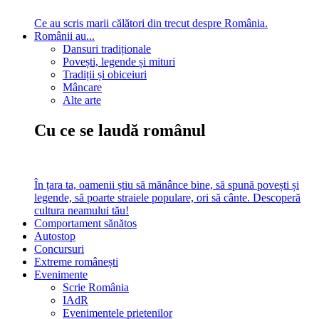
Ce au scris marii călători din trecut despre România.
Românii au...
Dansuri tradiționale
Povești, legende și mituri
Tradiții și obiceiuri
Mâncare
Alte arte
Cu ce se laudă românul
În țara ta, oamenii știu să mănânce bine, să spună povești și
legende, să poarte straiele populare, ori să cânte. Descoperă
cultura neamului tău!
Comportament sănătos
Autostop
Concursuri
Extreme românești
Evenimente
Scrie România
IAdR
Evenimentele prietenilor