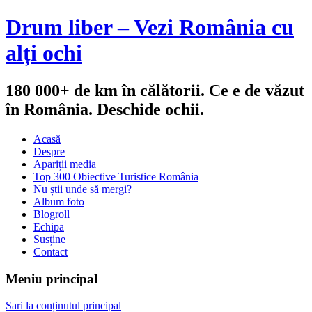
Drum liber – Vezi România cu
alți ochi
180 000+ de km în călătorii. Ce e de văzut
în România. Deschide ochii.
Acasă
Despre
Apariții media
Top 300 Obiective Turistice România
Nu știi unde să mergi?
Album foto
Blogroll
Echipa
Susține
Contact
Meniu principal
Sari la conținutul principal