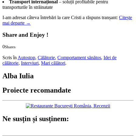
Transport internațional
– soluții profitabile pentru
transporturile în străinatate
I-am adresat câteva întrebări la care Cristi a răspuns tranșant:
Citește
mai departe
→
Share and Enjoy !
0
Shares
0
0
Scris în
Autostop
,
Călătorie
,
Comportament sănătos
,
Idei de
călătorie
,
Interviuri
,
Mari călători
.
Alba Iulia
Proiecte recomandate
Ne susțin și susținem: