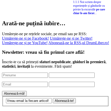
1.1.1 Noi scriem despre
experiențele și gândurile cu
privire la excursiile
pe care
chiar le-am făcut
...
Arată-ne puțină iubire…
Urmărește-ne pe rețelele sociale, pe email sau pe RSS:
Urmărește-ne și pe Facebook!
Urmărește-ne și pe Twitter!
Urmărește-ne și pe YouTube!
Abonează-ne la RSS-ul DrumLiber.ro!
Newsletter: vreau să fiu primul care află!
Înscrie-te ca să primești
sfaturi nepublicate
,
ghiduri în premieră
,
statistici
,
invitații
la evenimente. Fără spam!