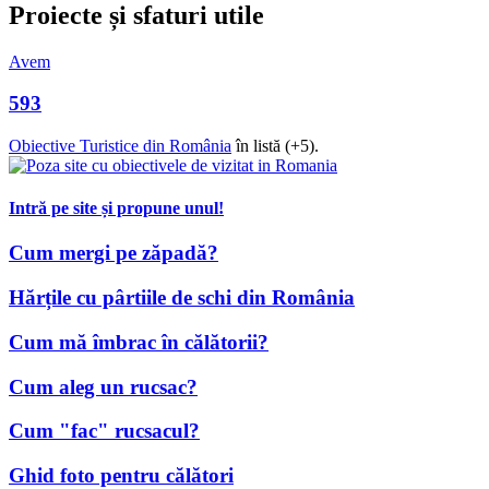
Proiecte și sfaturi utile
Avem
593
Obiective Turistice din România
în listă (+5).
Intră pe site și propune unul!
Cum mergi pe zăpadă?
Hărțile cu pârtiile de schi din România
Cum mă îmbrac în călătorii?
Cum aleg un rucsac?
Cum "fac" rucsacul?
Ghid foto pentru călători