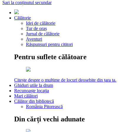
Sari la conținutul secundar
Călătorie
Idei de călătorie
Tur de oraș
Jurnal de călătorie
Aventuri
Răspunsuri pentru cititori
Pentru suflete călătoare
Citește despre o mulțime de locuri deosebite din țara ta.
Ghiduri utile la drum
Recunoaște locația
Mari călători
Călător din bibliotecă
România Pitorească
Din cărți vechi adunate