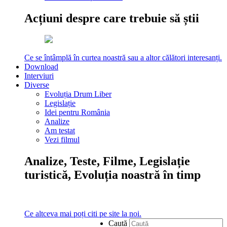
Acțiuni despre care trebuie să știi
Ce se întâmplă în curtea noastră sau a altor călători interesanți.
Download
Interviuri
Diverse
Evoluția Drum Liber
Legislație
Idei pentru România
Analize
Am testat
Vezi filmul
Analize, Teste, Filme, Legislație
turistică, Evoluția noastră în timp
Ce altceva mai poți citi pe site la noi.
Caută