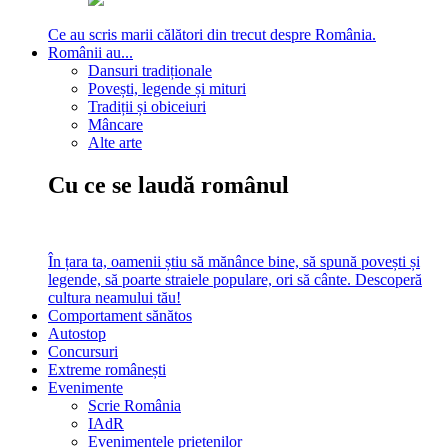
Ce au scris marii călători din trecut despre România.
Românii au...
Dansuri tradiționale
Povești, legende și mituri
Tradiții și obiceiuri
Mâncare
Alte arte
Cu ce se laudă românul
În țara ta, oamenii știu să mănânce bine, să spună povești și
legende, să poarte straiele populare, ori să cânte. Descoperă
cultura neamului tău!
Comportament sănătos
Autostop
Concursuri
Extreme românești
Evenimente
Scrie România
IAdR
Evenimentele prietenilor