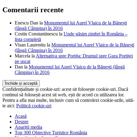
Comentarii recente
Enescu Dan
la
Monumentul lui Aurel Vlaicu de la Bănești
(lângă Câmpina) în 2016
Costin Constantinescu
la
Unde găsim zimbri în România –
lista completă
Visan Laurentiu
la
Monumentul lui Aurel Vlaicu de la Bănești
(lângă Câmpina) în 2016
Marcela
la
Alternativa spre Portița: Drumul spre Gura Portiței
pe uscat
Dan
la
Monumentul lui Aurel Vlaicu de la Bănești (lângă
Câmpina) în 2016
Confidențialitate și cookie-uri: acest sit folosește cookie-uri. Dacă
continui să folosești acest sit web, ești de acord cu utilizarea lor.
Pentru a afla mai multe, inclusiv cum să controlezi cookie-urile, uită-
te aici:
Politică cookie-uri
Acasă
Despre
Apariții media
Top 300 Obiective Turistice România