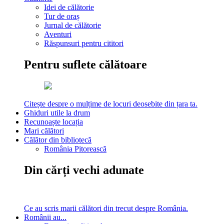
Idei de călătorie
Tur de oraș
Jurnal de călătorie
Aventuri
Răspunsuri pentru cititori
Pentru suflete călătoare
Citește despre o mulțime de locuri deosebite din țara ta.
Ghiduri utile la drum
Recunoaște locația
Mari călători
Călător din bibliotecă
România Pitorească
Din cărți vechi adunate
Ce au scris marii călători din trecut despre România.
Românii au...