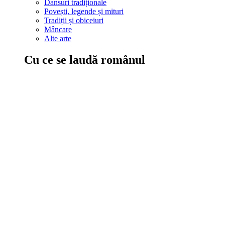
Dansuri tradiționale
Povești, legende și mituri
Tradiții și obiceiuri
Mâncare
Alte arte
Cu ce se laudă românul
În țara ta, oamenii știu să mănânce bine, să spună povești și leg
Comportament sănătos
Autostop
Concursuri
Extreme românești
Evenimente
Scrie România
IAdR
Evenimentele prietenilor
Acțiuni despre care trebuie să știi