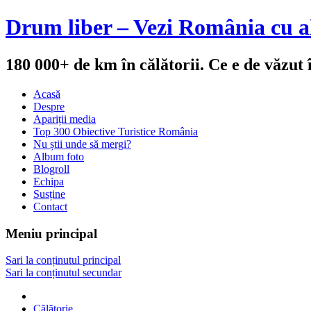
Drum liber – Vezi România cu al
180 000+ de km în călătorii. Ce e de văzut
Acasă
Despre
Apariții media
Top 300 Obiective Turistice România
Nu știi unde să mergi?
Album foto
Blogroll
Echipa
Susține
Contact
Meniu principal
Sari la conținutul principal
Sari la conținutul secundar
Călătorie