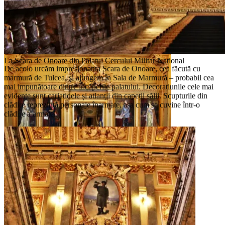
Sala Fondatorilor – Cercul Militar Național
La Scara de Onoare din Palatul Cercului Militar Național
De acolo urcăm impresionanta Scara de Onoare, cea făcută cu
marmură de Tulcea, și ajungem în Sala de Marmură – probabil cea
mai impunătoare dintre încăperile palatului. Decorațiunile cele mai
evidente sunt cariatidele și atlanții din capeții sălii. Scupturile din
clădire reprezintă personaje înarmate, așa cum se cuvine într-o
clădire a armatei.
Sala Fondatorilor – Cercul Militar Național