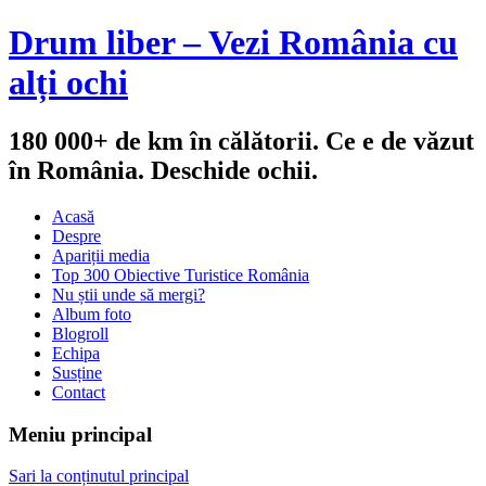
Drum liber – Vezi România cu
alți ochi
180 000+ de km în călătorii. Ce e de văzut
în România. Deschide ochii.
Acasă
Despre
Apariții media
Top 300 Obiective Turistice România
Nu știi unde să mergi?
Album foto
Blogroll
Echipa
Susține
Contact
Meniu principal
Sari la conținutul principal