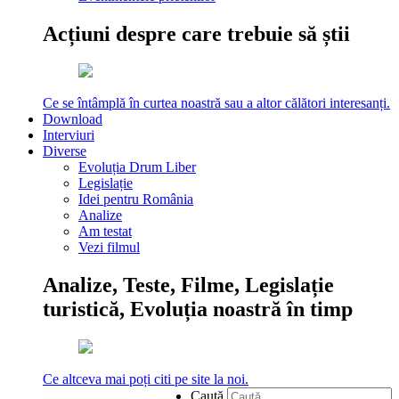
Acțiuni despre care trebuie să știi
Ce se întâmplă în curtea noastră sau a altor călători interesanți.
Download
Interviuri
Diverse
Evoluția Drum Liber
Legislație
Idei pentru România
Analize
Am testat
Vezi filmul
Analize, Teste, Filme, Legislație
turistică, Evoluția noastră în timp
Ce altceva mai poți citi pe site la noi.
Caută