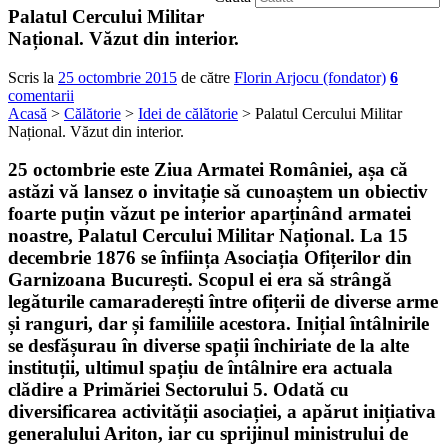
Palatul Cercului Militar
Național. Văzut din interior.
Scris la
25 octombrie 2015
de către
Florin Arjocu (fondator)
6
comentarii
Acasă
>
Călătorie
>
Idei de călătorie
> Palatul Cercului Militar
Național. Văzut din interior.
25 octombrie este
Ziua Armatei României
, așa că
astăzi vă lansez o invitație să cunoaștem
un obiectiv
foarte puțin văzut pe interior
aparținând armatei
noastre,
Palatul Cercului Militar Național
. La 15
decembrie 1876 se înființa Asociația Ofițerilor din
Garnizoana București. Scopul ei era să strângă
legăturile camaraderești între ofițerii de diverse arme
și ranguri, dar și familiile acestora. Inițial întâlnirile
se desfășurau în diverse spații închiriate de la alte
instituții, ultimul spațiu de întâlnire era actuala
clădire a Primăriei Sectorului 5. Odată cu
diversificarea activității asociației, a apărut inițiativa
generalului Ariton, iar cu sprijinul ministrului de