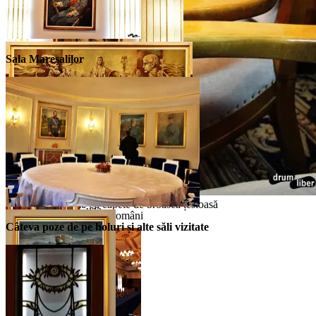
Carol I
Sala Mareșalilor
Crăișorul Munților
Alegoria cu apariția poporului român,
dacii și romanii
Mânere de scaune cu capete de broască țestoasă
Alexandru Ioan Cuza
O parte dintre mareșalii români
Câteva poze de pe holuri și alte săli vizitate
Ferdinand I
Întregitorul