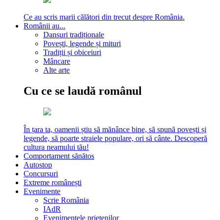
Ce au scris marii călători din trecut despre România.
Românii au...
Dansuri tradiționale
Povești, legende și mituri
Tradiții și obiceiuri
Mâncare
Alte arte
Cu ce se laudă românul
În țara ta, oamenii știu să mănânce bine, să spună povești și
legende, să poarte straiele populare, ori să cânte. Descoperă
cultura neamului tău!
Comportament sănătos
Autostop
Concursuri
Extreme românești
Evenimente
Scrie România
IAdR
Evenimentele prietenilor