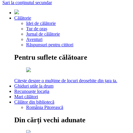
Sari la conținutul secundar
Călătorie
Idei de călătorie
Tur de oraș
Jurnal de călătorie
Aventuri
Răspunsuri pentru cititori
Pentru suflete călătoare
Citește despre o mulțime de locuri deosebite din țara ta.
Ghiduri utile la drum
Recunoaște locația
Mari călători
Călător din bibliotecă
România Pitorească
Din cărți vechi adunate