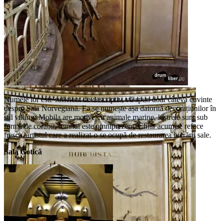
Casa scărilor în corpul lateral, spre sălile
de la subsol
Casa scărilor în corpul lateral, spre sălile de la subsol
Numele lor este suficient de descriptiv, vă spun doar câteva cuvinte
despre Sala Norvegiană. Ea se numește așa datorită decorațiunilor în
stil viking. Mobila are motive cu animale marine, lustrele sunt sub
formă de corăbii, lemnul este omniprezent. Chiar acum se reface
fresca, artistul care a realizat-o se ocupă de restaurarea lucrării sale.
Sala Gotică
Casa scărilor în corpul lateral, spre sălile
de la subsol