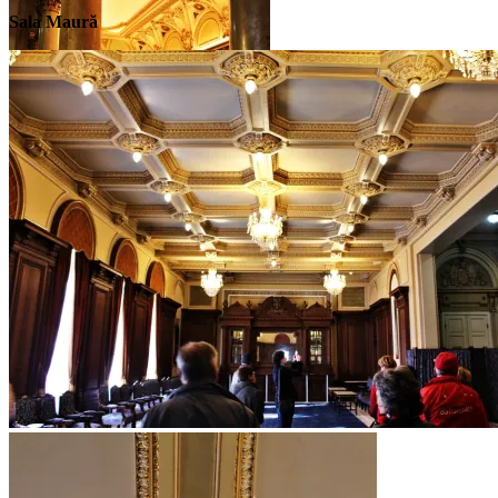
Sala Maură
Sala de marmură a Palatului Cercului
Militar Național
Sala Maură