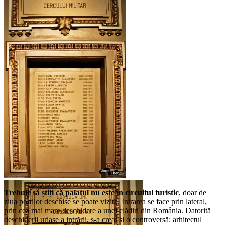
Conducătorii Cercului Militar Național
Trebuie să știți că palatul nu este în circuitul turistic
, doar de
ziua porților deschise se poate vizita. Intrarea se face prin lateral,
prin cea mai mare deschidere a unei clădiri din România. Datorită
deschiderii uriașe a intrării, s-a creat și o controversă: arhitectul