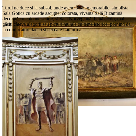
Sala Nicolae Grigorescu
Turul ne duce și la subsol, unde avem 3 săli memorabile: simplista
Sala Gotică cu arcade ascuțite, colorata, vivanta Sală Bizantină
decorată cu coloane scurte, și Sala Norvegiană. Până acolo, mai
găsiți câteva alegorii sau picturi murale cu teme istorice, pornind de
la conducători dacici și cei care i-au urmat.
Sala Nicolae Grigorescu
Sala Nicolae Grigorescu