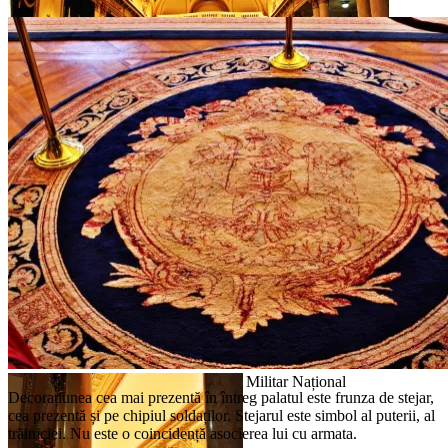
Sala de marmură a Palatului Cercului Militar
Național
Sala de marmură a Palatului Cercului Militar Național
Sala de marmură a
Palatului Cercului
Militar Național
Sala de marmură a Palatului Cercului Militar Național
Decorațiunea cea mai prezentă în întreg palatul este frunza de stejar,
cea prezentă și pe chipiul soldaților. Stejarul este simbol al puterii, al
trăiniciei. Nu este o coincidență asocierea lui cu armata.