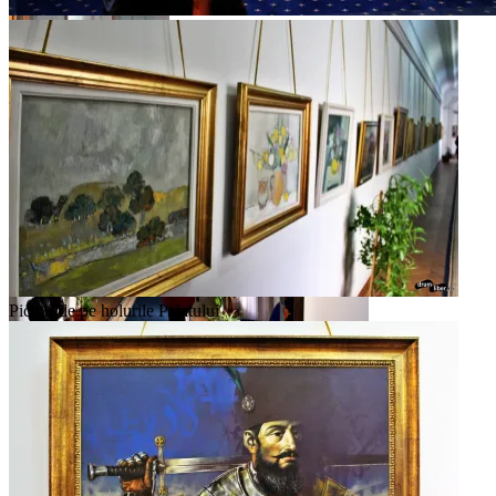
Galeria Sfinților Militari
Holuri din lateral
Picturi de pe holurile Palatului
Icoană cu sfinți militari
Picturi de pe holurile Palatului