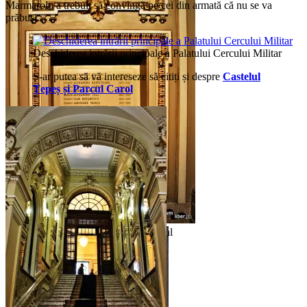
Marmarolu a trebuit să convingă pe cei din armată că nu se va
prăbuși.
Deschiderea intrării principale a Palatului Cercului Militar
S-ar putea să vă intereseze să citiți și despre
Castelul
Țepeș și Parcul Carol
Conducătorii Cercului Militar Național