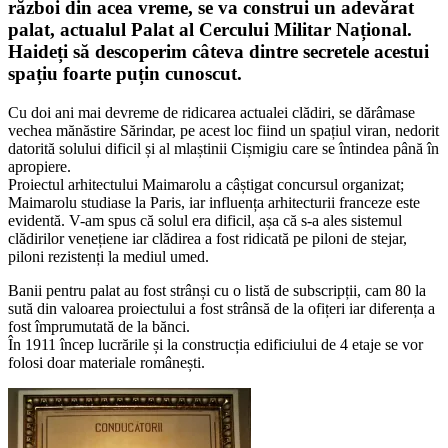
război din acea vreme, se va construi un adevărat
palat, actualul Palat al Cercului Militar Național.
Haideți să descoperim câteva dintre secretele acestui
spațiu foarte puțin cunoscut.
Cu doi ani mai devreme de ridicarea actualei clădiri, se dărâmase
vechea mănăstire Sărindar, pe acest loc fiind un spațiul viran, nedorit
datorită solului dificil și al mlaștinii Cișmigiu care se întindea până în
apropiere.
Proiectul arhitectului Maimarolu a câștigat concursul organizat;
Maimarolu studiase la Paris, iar influența arhitecturii franceze este
evidentă. V-am spus că solul era dificil, așa că s-a ales sistemul
clădirilor venețiene iar clădirea a fost ridicată pe piloni de stejar,
piloni rezistenți la mediul umed.
Banii pentru palat au fost strânși cu o listă de subscripții, cam 80 la
sută din valoarea proiectului a fost strânsă de la ofițeri iar diferența a
fost împrumutată de la bănci.
În 1911 încep lucrările și la construcția edificiului de 4 etaje se vor
folosi doar materiale românești.