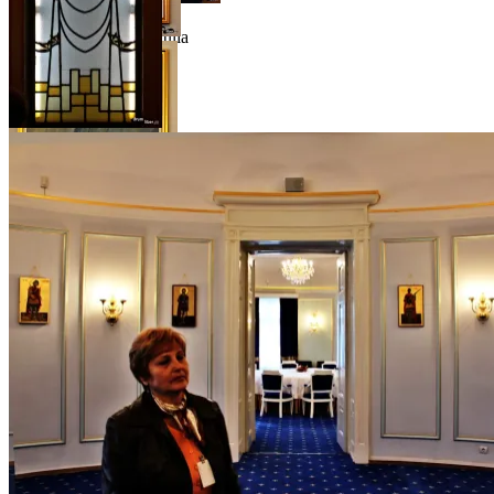
Palatul Cercului Militar
Național – Sala Alba Iulia
Mareșalul Prezan
Vitralii, geamuri false
Averescu, mareșal
Vază valoroasă, pe hol
Ferdinand I, mareșal