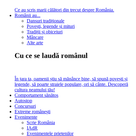
Ce au scris marii călători din trecut despre România.
Românii au...
Dansuri tradiționale
Povești, legende și mituri
Tradiții și obiceiuri
Mâncare
Alte arte
Cu ce se laudă românul
În țara ta, oamenii știu să mănânce bine, să spună povești și
legende, să poarte straiele populare, ori să cânte. Descoperă
cultura neamului tău!
Comportament sănătos
Autostop
Concursuri
Extreme românești
Evenimente
Scrie România
IAdR
Evenimentele prietenilor