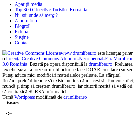
Apariții media
Top 300 Obiective Turistice România
Nu știi unde să mergi?
Album foto
Blogroll
Echipa
Susține
Contact
www.drumliber.ro
este licenţiat printr-
o
Licenţă Creative Commons Atribuire-Necomercial-FărăModificări
3.0 România
. Bazată pe opera disponibilă la
drumliber.ro
. Preluarea
textelor şi/sau a pozelor ori filmelor se face DOAR cu citarea sursei.
Puteţi aduce mici modificări materialelor preluate. La sfârşitul
fiecărei preluări trebuie să existe un link către acest sit. Punem suflet,
muncă și timp să creștem drumliber.ro, iar cititorii merită să vadă ori
să contrazică SURSA informației.
Temă
Wordpress
modificată de
drumliber.ro
0
Shares
0