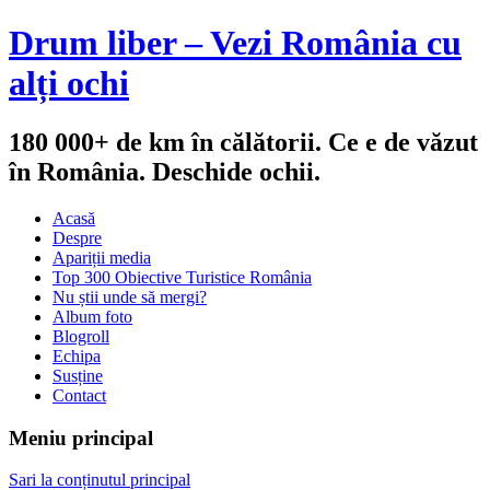
Drum liber – Vezi România cu
alți ochi
180 000+ de km în călătorii. Ce e de văzut
în România. Deschide ochii.
Acasă
Despre
Apariții media
Top 300 Obiective Turistice România
Nu știi unde să mergi?
Album foto
Blogroll
Echipa
Susține
Contact
Meniu principal
Sari la conținutul principal