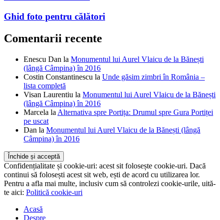
Ghid foto pentru călători
Comentarii recente
Enescu Dan
la
Monumentul lui Aurel Vlaicu de la Bănești
(lângă Câmpina) în 2016
Costin Constantinescu
la
Unde găsim zimbri în România –
lista completă
Visan Laurentiu
la
Monumentul lui Aurel Vlaicu de la Bănești
(lângă Câmpina) în 2016
Marcela
la
Alternativa spre Portița: Drumul spre Gura Portiței
pe uscat
Dan
la
Monumentul lui Aurel Vlaicu de la Bănești (lângă
Câmpina) în 2016
Confidențialitate și cookie-uri: acest sit folosește cookie-uri. Dacă
continui să folosești acest sit web, ești de acord cu utilizarea lor.
Pentru a afla mai multe, inclusiv cum să controlezi cookie-urile, uită-
te aici:
Politică cookie-uri
Acasă
Despre