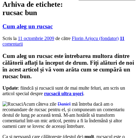
Arhiva de etichete:
rucsac bun
Cum aleg un rucsac
Scris la
11 octombrie 2009
de către
Florin Arjocu (fondator)
11
comentarii
Cum aleg un rucsac este întrebarea multora dintre
călătorii aflați la început de drum. Fiți alături de noi
în acest articol și vă vom arăta cum se cumpără un
rucsac bun.
Update
: fiindcă și rucsacii sunt de mai multe feluri, am scris un
articol special despre
rucsacii ultra ușori
.
Acum câteva zile
Daniel
mă întreba dacă am o
recomandare de rucsac pentru el, și compuneam un comentariu
destul de lung pe această temă. M-am hotărât să transform
comentariul într-un mic articol, pentru a fi la îndemână și altor
oameni care se lovesc de aceeași întrebare.
Ca și persoană care călătorește (destul de)
mult
, rucsacul este o