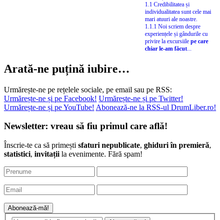
1.1 Credibilitatea și
individualitatea sunt cele mai
mari atuuri ale noastre.
1.1.1 Noi scriem despre
experiențele și gândurile cu
privire la excursiile
pe care
chiar le-am făcut
...
Arată-ne puțină iubire…
Urmărește-ne pe rețelele sociale, pe email sau pe RSS:
Urmărește-ne și pe Facebook!
Urmărește-ne și pe Twitter!
Urmărește-ne și pe YouTube!
Abonează-ne la RSS-ul DrumLiber.ro!
Newsletter: vreau să fiu primul care află!
Înscrie-te ca să primești
sfaturi nepublicate
,
ghiduri în premieră
,
statistici
,
invitații
la evenimente. Fără spam!