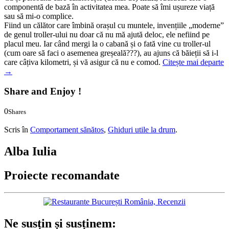
componentă de bază în activitatea mea. Poate să îmi ușureze viață
sau să mi-o complice.
Fiind un călător care îmbină orașul cu muntele, invențiile „moderne”
de genul troller-ului nu doar că nu mă ajută deloc, ele nefiind pe
placul meu. Iar când mergi la o cabană și o fată vine cu troller-ul
(cum oare să faci o asemenea greșeală???), au ajuns că băieții să i-l
care câțiva kilometri, și vă asigur că nu e comod.
Citește mai departe
→
Share and Enjoy !
0
Shares
0
0
Scris în
Comportament sănătos
,
Ghiduri utile la drum
.
Alba Iulia
Proiecte recomandate
Ne susțin și susținem: