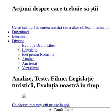
Acțiuni despre care trebuie să știi
Ce se întâmplă în curtea noastră sau a altor călători interesanți.
Download
Interviuri
Diverse
Evoluția Drum Liber
Legislație
Idei pentru România
Analize
Am testat
Vezi filmul
Analize, Teste, Filme, Legislație
turistică, Evoluția noastră în timp
Ce altceva mai poți citi pe site la noi.
Caută