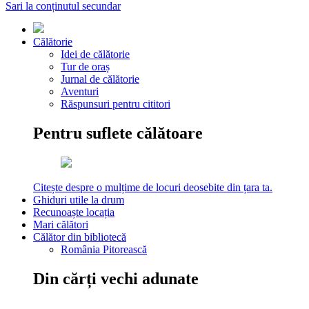
Sari la conținutul secundar
Călătorie
Idei de călătorie
Tur de oraș
Jurnal de călătorie
Aventuri
Răspunsuri pentru cititori
Pentru suflete călătoare
Citește despre o mulțime de locuri deosebite din țara ta.
Ghiduri utile la drum
Recunoaște locația
Mari călători
Călător din bibliotecă
România Pitorească
Din cărți vechi adunate