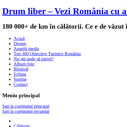
Drum liber – Vezi România cu al
180 000+ de km în călătorii. Ce e de văzut
Acasă
Despre
Apariții media
Top 300 Obiective Turistice România
Nu știi unde să mergi?
Album foto
Blogroll
Echipa
Susține
Contact
Meniu principal
Sari la conținutul principal
Sari la conținutul secundar
Călătorie