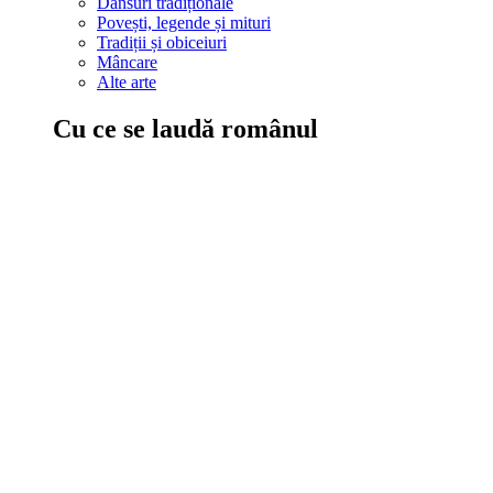
Dansuri tradiționale
Povești, legende și mituri
Tradiții și obiceiuri
Mâncare
Alte arte
Cu ce se laudă românul
În țara ta, oamenii știu să mănânce bine, să spună povești și leg
Comportament sănătos
Autostop
Concursuri
Extreme românești
Evenimente
Scrie România
IAdR
Evenimentele prietenilor
Acțiuni despre care trebuie să știi