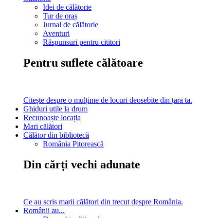
Idei de călătorie
Tur de oraș
Jurnal de călătorie
Aventuri
Răspunsuri pentru cititori
Pentru suflete călătoare
Citește despre o mulțime de locuri deosebite din țara ta.
Ghiduri utile la drum
Recunoaște locația
Mari călători
Călător din bibliotecă
România Pitorească
Din cărți vechi adunate
Ce au scris marii călători din trecut despre România.
Românii au...