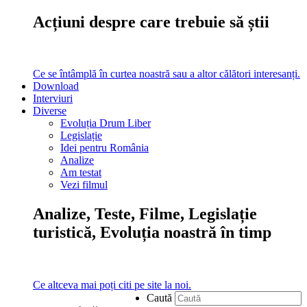
Acțiuni despre care trebuie să știi
Ce se întâmplă în curtea noastră sau a altor călători interesanți.
Download
Interviuri
Diverse
Evoluția Drum Liber
Legislație
Idei pentru România
Analize
Am testat
Vezi filmul
Analize, Teste, Filme, Legislație
turistică, Evoluția noastră în timp
Ce altceva mai poți citi pe site la noi.
Caută