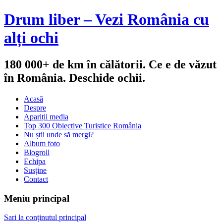
Drum liber – Vezi România cu
alți ochi
180 000+ de km în călătorii. Ce e de văzut
în România. Deschide ochii.
Acasă
Despre
Apariții media
Top 300 Obiective Turistice România
Nu știi unde să mergi?
Album foto
Blogroll
Echipa
Susține
Contact
Meniu principal
Sari la conținutul principal