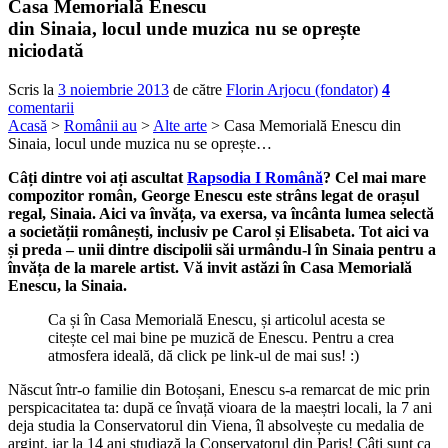
Casa Memorială Enescu
din Sinaia, locul unde muzica nu se oprește
niciodată
Scris la
3 noiembrie 2013
de către
Florin Arjocu (fondator)
4
comentarii
Acasă
>
Românii au
>
Alte arte
> Casa Memorială Enescu din
Sinaia, locul unde muzica nu se oprește…
Câți dintre voi ați ascultat
Rapsodia I Română
? Cel mai mare
compozitor român, George Enescu este strâns legat de orașul
regal, Sinaia. Aici va învăța, va exersa, va încânta lumea selectă
a societății românești, inclusiv pe Carol și Elisabeta. Tot aici va
și preda – unii dintre discipolii săi urmându-l în Sinaia pentru a
învăța de la marele artist. Vă invit astăzi în Casa Memorială
Enescu, la Sinaia.
Ca și în Casa Memorială Enescu, și articolul acesta se
citește cel mai bine pe muzică de Enescu. Pentru a crea
atmosfera ideală, dă click pe link-ul de mai sus! :)
Născut într-o familie din Botoșani, Enescu s-a remarcat de mic prin
perspicacitatea ta: după ce învață vioara de la maeștri locali, la 7 ani
deja studia la Conservatorul din Viena, îl absolvește cu medalia de
argint, iar la 14 ani studiază la Conservatorul din Paris! Câți sunt ca