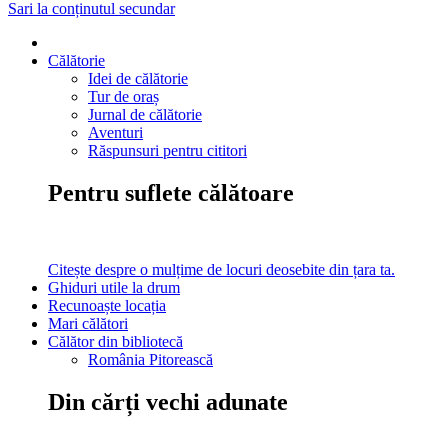
Sari la conținutul secundar
Călătorie
Idei de călătorie
Tur de oraș
Jurnal de călătorie
Aventuri
Răspunsuri pentru cititori
Pentru suflete călătoare
Citește despre o mulțime de locuri deosebite din țara ta.
Ghiduri utile la drum
Recunoaște locația
Mari călători
Călător din bibliotecă
România Pitorească
Din cărți vechi adunate