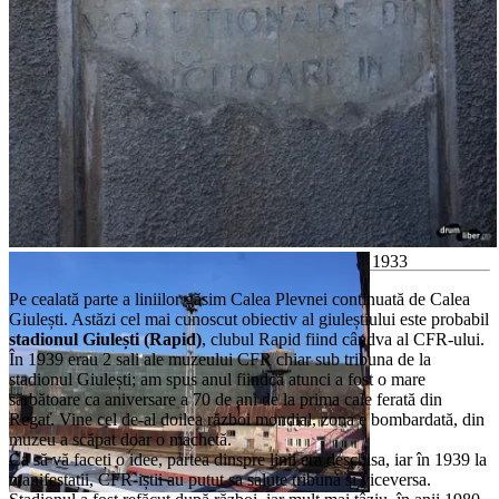
Ultima urmă a propagandei comuniste cu greva din 1933
Pe cealată parte a liniilor găsim Calea Plevnei continuată de Calea
Giulești. Astăzi cel mai cunoscut obiectiv al giuleștiului este probabil
stadionul Giulești (Rapid)
, clubul Rapid fiind cândva al CFR-ului.
În 1939 erau 2 sali ale muzeului CFR chiar sub tribuna de la
stadionul Giulești; am spus anul fiindcă atunci a fost o mare
sărbătoare ca aniversare a 70 de ani de la prima cale ferată din
Regat. Vine cel de-al doilea război mondial, zona e bombardată, din
muzeu a scăpat doar o machetă.
Ca să vă faceți o idee, partea dinspre linii era deschisa, iar în 1939 la
manifestații, CFR-iștii au putut sa salute tribuna si viceversa.