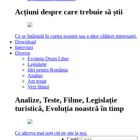
Acțiuni despre care trebuie să știi
Ce se întâmplă în curtea noastră sau a altor călători interesanți.
Download
Interviuri
Diverse
Evoluția Drum Liber
Legislație
Idei pentru România
Analize
Am testat
Vezi filmul
Analize, Teste, Filme, Legislație
turistică, Evoluția noastră în timp
Ce altceva mai poți citi pe site la noi.
Caută