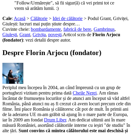
"Follow/Urmărește", să fii sigur(ă) că vei primi tot ce
vrem să arătăm lumii. :)
Cale
:
Acasă
>
Călătorie
>
Idei de călătorie
> Podul Grant, Griviței,
Giulești: lucruri mai puțin știute despre…
Cuvinte cheie:
bombardamente
,
fabrică de bere
,
Gambrinus
,
Giulești
,
Grant
,
Grivița
,
povești
.
Articol scris de
Florin Arjocu
(fondator)
:
vezi detalii despre autor.
Despre Florin Arjocu (fondator)
Periplul meu începea în 2004, an când împreună cu un grup de
portughezi vizitam pentru prima dată
Cheile Nerei
. Am rămas
încântat de frumusețea locurilor și de atunci am început să văd altfel
România, până atunci nu aș fi crezut că avem locuri precum cele din
filme. Îmi place România și călătoresc cât pot de mult. În primii ani
de la aderarea UE m-am grăbit să ajung în o mare parte de Europa,
iar în 2009 am fondat
Drum Liber
. Am dedicat ultimii ani în mare
măsură României, asortând călătoriile interne cu ieșiri "de studiu" în
alte țări.
Sunt convins că mintea călătorului este mai deschisă și