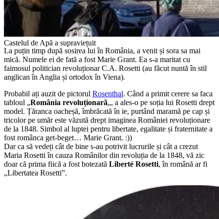
Castelul de Apă a supraviețuit
La puțin timp după sosirea lui în România, a venit și sora sa mai
mică. Numele ei de fată a fost Marie Grant. Ea s-a maritat cu
faimosul politician revoluționar C.A. Rosetti (au făcut nuntă în stil
anglican în Anglia și ortodox în Viena).
Probabil ați auzit de pictorul
Rosenthal
. Când a primit cerere sa faca
tabloul „
România revoluționară
„, a ales-o pe soția lui Rosetti drept
model. Țăranca oacheșă, îmbrăcată în ie, purtând maramă pe cap și
tricolor pe umăr este văzută drept imaginea României revoluționare
de la 1848. Simbol al luptei pentru libertate, egalitate și fraternitate a
fost românca get-beget… Marie Grant. :))
Dar ca să vedeți cât de bine s-au potrivit lucrurile și cât a crezut
Maria Rosetti în cauza Românilor din revoluția de la 1848, vă zic
doar că prima fiică a fost botezată
Liberté Rosetti
, în română ar fi
„Libertatea Rosetti”.