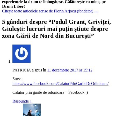
experiențele la drum te îmbogățesc. Călătorește cu mine, pe
Drum Liber!
Citește toate articolele scrise de Florin Arjocu (fondator)
→
5 gânduri despre “
Podul Grant, Griviței,
Giulești: lucruri mai puțin știute despre
zona Gării de Nord din București
”
PATRICIA
a spus
în
11 decembrie 2017 la 15:12
:
Sursa:
https://www.facebook.com/CalatorPrinGarileDeOdinioara/
Calator prin garile de odonioara – Facebook :)
Răspunde
↓