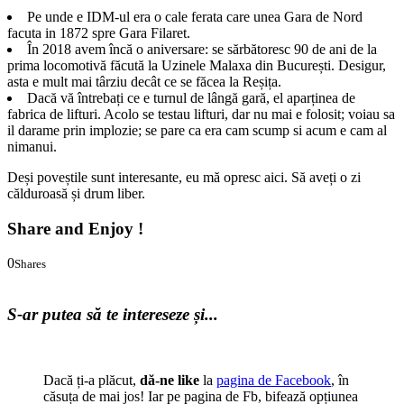
Pe unde e IDM-ul era o cale ferata care unea Gara de Nord
facuta in 1872 spre Gara Filaret.
În 2018 avem încă o aniversare: se sărbătoresc 90 de ani de la
prima locomotivă făcută la Uzinele Malaxa din București. Desigur,
asta e mult mai târziu decât ce se făcea la Reșița.
Dacă vă întrebați ce e turnul de lângă gară, el aparținea de
fabrica de lifturi. Acolo se testau lifturi, dar nu mai e folosit; voiau sa
il darame prin implozie; se pare ca era cam scump si acum e cam al
nimanui.
Deși poveștile sunt interesante, eu mă opresc aici. Să aveți o zi
călduroasă și drum liber.
Share and Enjoy !
0
Shares
0
0
S-ar putea să te intereseze și...
Dacă ți-a plăcut,
dă-ne like
la
pagina de Facebook
, în
căsuța de mai jos! Iar pe pagina de Fb, bifează opțiunea