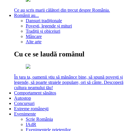
Ce au scris marii călători din trecut despre România.
Românii au...
Dansuri tradiționale
Povești, legende și mituri
Tradiții și obiceiuri
Mâncare
Alte arte
Cu ce se laudă românul
În țara ta, oamenii știu să mănânce bine, să spună povești și
legende, să poarte straiele populare, ori să cânte. Descoperă
cultura neamului tău!
Comportament sănătos
Autostop
Concursuri
Extreme românești
Evenimente
Scrie România
IAdR
Evenimentele prietenilor