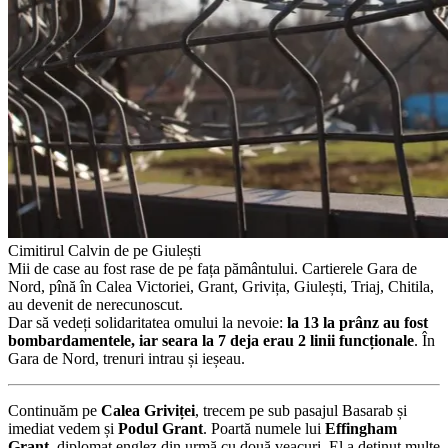
Cimitirul Calvin de pe Giulești
Mii de case au fost rase de pe fața pământului. Cartierele Gara de
Nord, pînă în Calea Victoriei, Grant, Grivița, Giulești, Triaj, Chitila,
au devenit de nerecunoscut.
Dar să vedeți solidaritatea omului la nevoie:
la 13 la prânz au fost
bombardamentele, iar seara la 7 deja erau 2 linii funcționale
. În
Gara de Nord, trenuri intrau și ieșeau.
Continuăm pe
Calea Griviței
, trecem pe sub pasajul Basarab și
imediat vedem și
Podul Grant
. Poartă numele lui
Effingham
Grant
, diplomat englez din urmă cu două veacuri. El a deținut multe