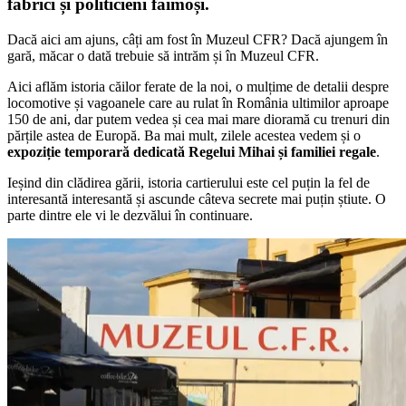
fabrici și politicieni faimoși.
Dacă aici am ajuns, câți am fost în Muzeul CFR? Dacă ajungem în
gară, măcar o dată trebuie să intrăm și în Muzeul CFR.
Aici aflăm istoria căilor ferate de la noi, o mulțime de detalii despre
locomotive și vagoanele care au rulat în România ultimilor aproape
150 de ani, dar putem vedea și cea mai mare dioramă cu trenuri din
părțile astea de Europă. Ba mai mult, zilele acestea vedem și o
expoziție temporară dedicată Regelui Mihai și familiei regale
.
Ieșind din clădirea gării, istoria cartierului este cel puțin la fel de
interesantă interesantă și ascunde câteva secrete mai puțin știute. O
parte dintre ele vi le dezvălui în continuare.