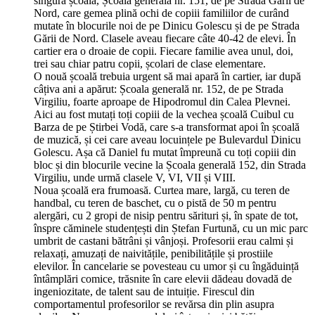
singură școală, Școala generală nr. 151, de pe Strada Gării de
Nord, care gemea plină ochi de copiii familiilor de curând
mutate în blocurile noi de pe Dinicu Golescu și de pe Strada
Gării de Nord. Clasele aveau fiecare câte 40-42 de elevi. În
cartier era o droaie de copii. Fiecare familie avea unul, doi,
trei sau chiar patru copii, școlari de clase elementare.
O nouă școală trebuia urgent să mai apară în cartier, iar după
câțiva ani a apărut: Școala generală nr. 152, de pe Strada
Virgiliu, foarte aproape de Hipodromul din Calea Plevnei.
Aici au fost mutați toți copiii de la vechea școală Cuibul cu
Barza de pe Știrbei Vodă, care s-a transformat apoi în școală
de muzică, și cei care aveau locuințele pe Bulevardul Dinicu
Golescu. Așa că Daniel fu mutat împreună cu toți copiii din
bloc și din blocurile vecine la Școala generală 152, din Strada
Virgiliu, unde urmă clasele V, VI, VII și VIII.
Noua școală era frumoasă. Curtea mare, largă, cu teren de
handbal, cu teren de baschet, cu o pistă de 50 m pentru
alergări, cu 2 gropi de nisip pentru sărituri și, în spate de tot,
înspre căminele studențești din Ștefan Furtună, cu un mic parc
umbrit de castani bătrâni și vânjoși. Profesorii erau calmi și
relaxați, amuzați de naivitățile, penibilitățile și prostiile
elevilor. În cancelarie se povesteau cu umor și cu îngăduință
întâmplări comice, trăsnite în care elevii dădeau dovadă de
ingeniozitate, de talent sau de intuiție. Firescul din
comportamentul profesorilor se revărsa din plin asupra