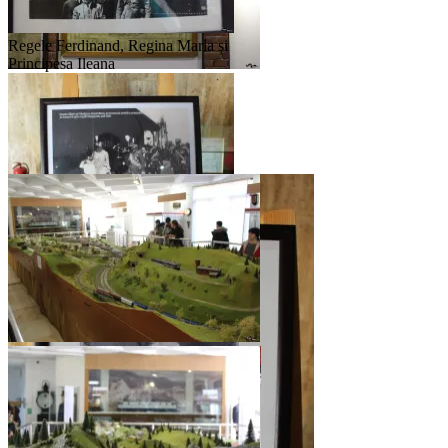
Regele Ferdinand, Regina Maria și
Principesa Ileana
Muzeul CFR
Regele Mihai la Mogoșoaia în
inspecție
Diorama cu trenuri