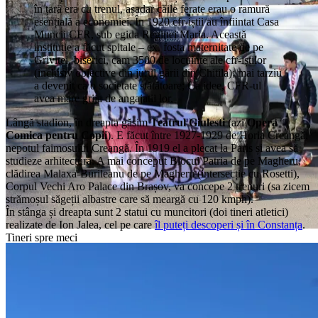
în țară era cu trenul, așadar căile ferate erau o ramură
esențială a economiei. În 1920 cfr-iștii au înfiintat Casa
Fostele Uzinele CFR Grivița
Muncii CFR, sub egida Reginei Maria. Această
instituție a făcut spitale – ex. fosta maternitate de pe
Grivitei, biserici, cam 3500 de locuinte ale cfr-iștilor
(inclusiv obiective din jurul gării din Chitila); mai tarziu
a devenit ca o societate stătătoare; Ca idee, CFR-ul
avea mare grija de angajatii lor.
Lângă stadion, în dreapta găsim
Teatrul Giulesti
(azi
Opera
Comica pentru Copii
). E făcut între 1927-1929 de Horia Creangă,
nepotul faimosului Creangă. În 1919 el a plecat la Paris și avea să
studieze arhitectura. A mai conceput Blocul Patria de pe Magheru,
clădirea Malaxa-Burileanu de pe Magheru (intersecție cu Rosetti),
Corpul Vechi Aro Palace din Brașov, va concepe 2 trenuri (sa zicem
strămoșul săgeții albastre care să meargă cu 120 kmph).
În stânga și dreapta sunt 2 statui cu muncitori (doi tineri atletici)
realizate de Ion Jalea, cel pe care
îl puteți descoperi și în Constanța
.
Tineri spre meci