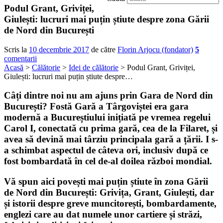
Podul Grant, Griviței,
Giulești: lucruri mai puțin știute despre zona Gării
de Nord din București
Scris la
10 decembrie 2017
de către
Florin Arjocu (fondator)
5
comentarii
Acasă
>
Călătorie
>
Idei de călătorie
> Podul Grant, Griviței,
Giulești: lucruri mai puțin știute despre…
Câți dintre noi nu am ajuns prin
Gara de Nord
din
București
? Fostă
Gară a Târgoviștei
era gara
modernă a Bucureștiului inițiată pe vremea regelui
Carol I, conectată cu prima gară, cea de la Filaret, și
avea să devină mai târziu principala gară a țării. I s-
a schimbat aspectul de câteva ori, inclusiv după ce
fost bombardată în cel de-al doilea război mondial.
Vă spun aici povești mai puțin știute în zona Gării
de Nord din București: Grivița, Grant, Giulești, dar
și istorii despre greve muncitorești, bombardamente,
englezi care au dat numele unor cartiere și străzi,