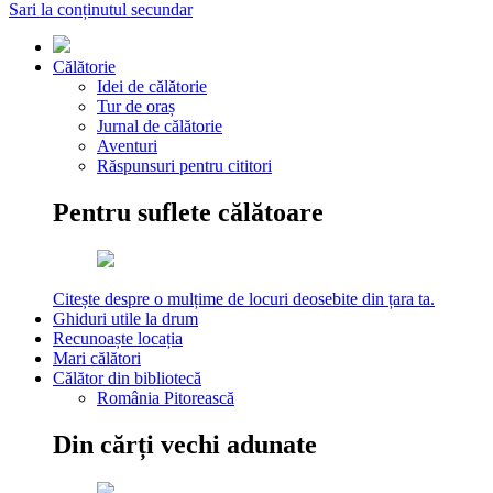
Sari la conținutul secundar
Călătorie
Idei de călătorie
Tur de oraș
Jurnal de călătorie
Aventuri
Răspunsuri pentru cititori
Pentru suflete călătoare
Citește despre o mulțime de locuri deosebite din țara ta.
Ghiduri utile la drum
Recunoaște locația
Mari călători
Călător din bibliotecă
România Pitorească
Din cărți vechi adunate