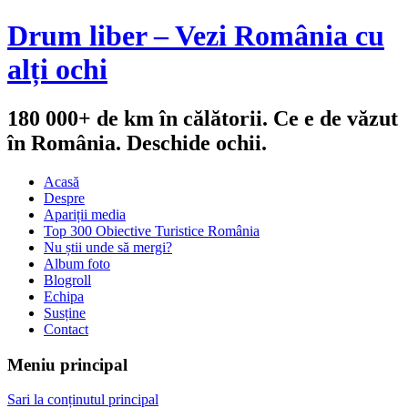
Drum liber – Vezi România cu
alți ochi
180 000+ de km în călătorii. Ce e de văzut
în România. Deschide ochii.
Acasă
Despre
Apariții media
Top 300 Obiective Turistice România
Nu știi unde să mergi?
Album foto
Blogroll
Echipa
Susține
Contact
Meniu principal
Sari la conținutul principal