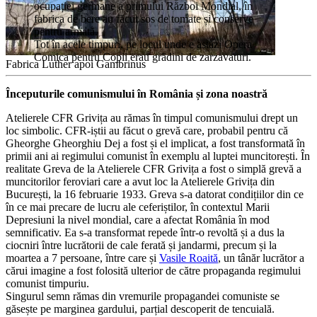
ocupației germane a primului Război Mondial, în
fabrica de bere au făcut sos de tomate și conserve
pentru armată.
Tot în acele timpuri, pe locul unde e astăzi Opera
Comica pentru Copii erau grădini de zarzavaturi.
Fabrica Luther apoi Gambrinus
Începuturile comunismului în România și zona noastră
Atelierele CFR Grivița au rămas în timpul comunismului drept un
loc simbolic. CFR-iștii au făcut o grevă care, probabil pentru că
Gheorghe Gheorghiu Dej a fost și el implicat, a fost transformată în
primii ani ai regimului comunist în exemplu al luptei muncitorești. În
realitate Greva de la Atelierele CFR Grivița a fost o simplă grevă a
muncitorilor feroviari care a avut loc la Atelierele Grivița din
București, la 16 februarie 1933. Greva s-a datorat condițiilor din ce
în ce mai precare de lucru ale ceferiștilor, în contextul Marii
Depresiuni la nivel mondial, care a afectat România în mod
semnificativ. Ea s-a transformat repede într-o revoltă și a dus la
ciocniri între lucrătorii de cale ferată și jandarmi, precum și la
moartea a 7 persoane, între care și
Vasile Roaită
, un tânăr lucrător a
cărui imagine a fost folosită ulterior de către propaganda regimului
comunist timpuriu.
Singurul semn rămas din vremurile propagandei comuniste se
găsește pe marginea gardului, parțial descoperit de tencuială.