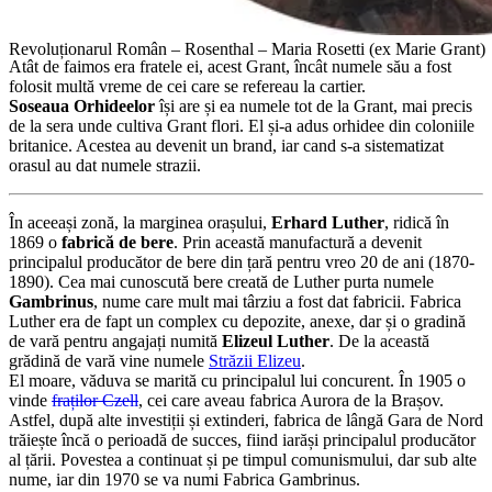
Revoluționarul Român – Rosenthal – Maria Rosetti (ex Marie Grant)
Atât de faimos era fratele ei, acest Grant, încât numele său a fost
folosit multă vreme de cei care se refereau la cartier.
Soseaua Orhideelor
își are și ea numele tot de la Grant, mai precis
de la sera unde cultiva Grant flori. El și-a adus orhidee din coloniile
britanice. Acestea au devenit un brand, iar cand s-a sistematizat
orasul au dat numele strazii.
În aceeași zonă, la marginea orașului,
Erhard Luther
, ridică în
1869 o
fabrică de bere
. Prin această manufactură a devenit
principalul producător de bere din țară pentru vreo 20 de ani (1870-
1890). Cea mai cunoscută bere creată de Luther purta numele
Gambrinus
, nume care mult mai târziu a fost dat fabricii. Fabrica
Luther era de fapt un complex cu depozite, anexe, dar și o gradină
de vară pentru angajați numită
Elizeul Luther
. De la această
grădină de vară vine numele
Străzii Elizeu
.
El moare, văduva se marită cu principalul lui concurent. În 1905 o
vinde
fraților Czell
, cei care aveau fabrica Aurora de la Brașov.
Astfel, după alte investiții și extinderi, fabrica de lângă Gara de Nord
trăiește încă o perioadă de succes, fiind iarăși principalul producător
al țării. Povestea a continuat și pe timpul comunismului, dar sub alte
nume, iar din 1970 se va numi Fabrica Gambrinus.