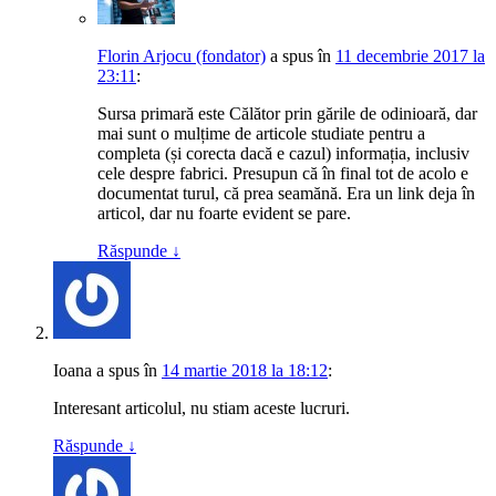
Florin Arjocu (fondator)
a spus
în
11 decembrie 2017 la
23:11
:
Sursa primară este Călător prin gările de odinioară, dar
mai sunt o mulțime de articole studiate pentru a
completa (și corecta dacă e cazul) informația, inclusiv
cele despre fabrici. Presupun că în final tot de acolo e
documentat turul, că prea seamănă. Era un link deja în
articol, dar nu foarte evident se pare.
Răspunde
↓
Ioana
a spus
în
14 martie 2018 la 18:12
:
Interesant articolul, nu stiam aceste lucruri.
Răspunde
↓