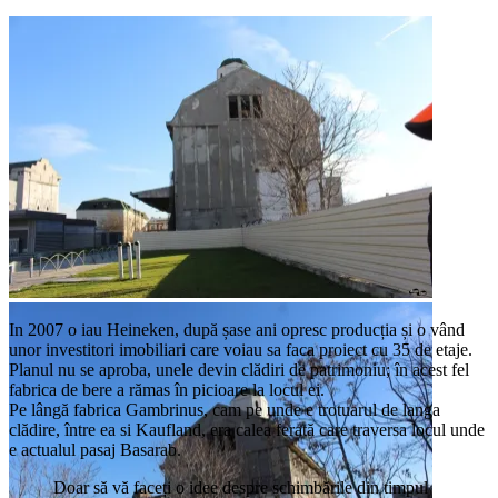
Fabrica Luther apoi Gambrinus
In 2007 o iau Heineken, după șase ani opresc producția și o vând
unor investitori imobiliari care voiau sa faca proiect cu 35 de etaje.
Planul nu se aproba, unele devin clădiri de patrimoniu; în acest fel
fabrica de bere a rămas în picioare la locul ei.
Pe lângă fabrica Gambrinus, cam pe unde e trotuarul de langa
clădire, între ea si Kaufland, era calea ferată care traversa locul unde
e actualul pasaj Basarab.
Doar să vă faceți o idee despre schimbările din timpul