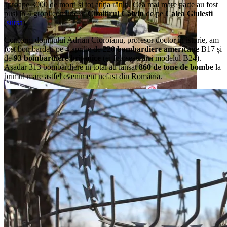
aproape 3000 de morți și tot atîţia răniţi. Cea mai mare parte au fost
pusi in 4 gropi comune in
Cimitirul Calvin
de pe
Calea Giulesti
(
sursa
).
Gara de Nord și Muzeul CFR
Conform domnului Adrian Cioroianu, profesor doctor în istorie, am
fost bombardați pe 4 aprilie de
220 bombardiere americane
B17 și
de
93 bombardiere britanice
(ei foloseau aici modelul B24).
Așadar 313 bombardiere în total au lansat
860 de tone de bombe
la
primul mare astfel eveniment nefast din România.
Diorama cu trenuri