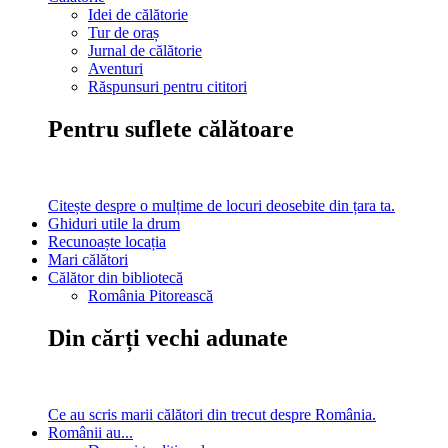
Idei de călătorie
Tur de oraș
Jurnal de călătorie
Aventuri
Răspunsuri pentru cititori
Pentru suflete călătoare
Citește despre o mulțime de locuri deosebite din țara ta.
Ghiduri utile la drum
Recunoaște locația
Mari călători
Călător din bibliotecă
România Pitorească
Din cărți vechi adunate
Ce au scris marii călători din trecut despre România.
Românii au...