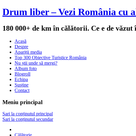
Drum liber – Vezi România cu al
180 000+ de km în călătorii. Ce e de văzut
Acasă
Despre
Apariții media
Top 300 Obiective Turistice România
Nu știi unde să mergi?
Album foto
Blogroll
Echipa
Susține
Contact
Meniu principal
Sari la conținutul principal
Sari la conținutul secundar
Călătorie