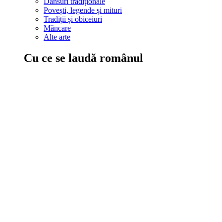
Dansuri tradiționale
Povești, legende și mituri
Tradiții și obiceiuri
Mâncare
Alte arte
Cu ce se laudă românul
În țara ta, oamenii știu să mănânce bine, să spună povești și leg
Comportament sănătos
Autostop
Concursuri
Extreme românești
Evenimente
Scrie România
IAdR
Evenimentele prietenilor
Acțiuni despre care trebuie să știi