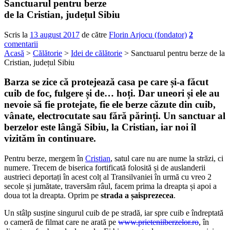
Sanctuarul pentru berze
de la Cristian, județul Sibiu
Scris la
13 august 2017
de către
Florin Arjocu (fondator)
2
comentarii
Acasă
>
Călătorie
>
Idei de călătorie
> Sanctuarul pentru berze de la
Cristian, județul Sibiu
Barza se zice că protejează casa pe care și-a făcut
cuib de foc, fulgere și de… hoți. Dar uneori și ele au
nevoie să fie protejate, fie ele berze căzute din cuib,
vânate, electrocutate sau fără părinți. Un sanctuar al
berzelor
este lângă Sibiu, la Cristian, iar noi îl
vizităm în continuare.
Pentru berze, mergem în
Cristian
, satul care nu are nume la străzi, ci
numere. Trecem de biserica fortificată folosită și de auslanderii
austrieci deportați în acest colț al Transilvaniei în urmă cu vreo 2
secole și jumătate, traversăm râul, facem prima la dreapta și apoi a
doua tot la dreapta. Oprim pe
strada a șaisprezecea
.
Un stâlp susține singurul cuib de pe stradă, iar spre cuib e îndreptată
o cameră de filmat care ne arată pe
www.prieteniiberzelor.ro
, în