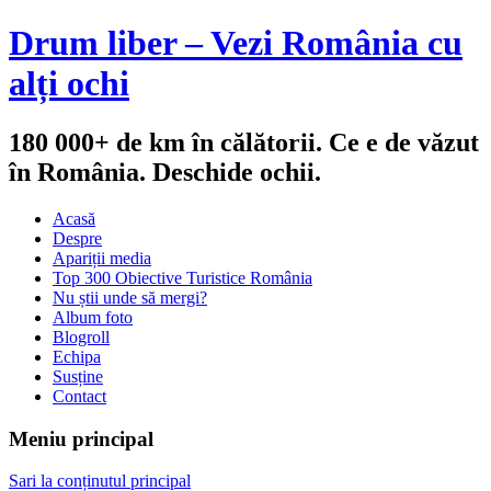
Drum liber – Vezi România cu
alți ochi
180 000+ de km în călătorii. Ce e de văzut
în România. Deschide ochii.
Acasă
Despre
Apariții media
Top 300 Obiective Turistice România
Nu știi unde să mergi?
Album foto
Blogroll
Echipa
Susține
Contact
Meniu principal
Sari la conținutul principal