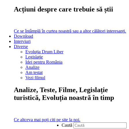
Acțiuni despre care trebuie să știi
Ce se întâmplă în curtea noastră sau a altor călători interesanți.
Download
Interviuri
Diverse
Evoluția Drum Liber
Legislație
Idei pentru România
Analize
Am testat
Vezi filmul
Analize, Teste, Filme, Legislație
turistică, Evoluția noastră în timp
Ce altceva mai poți citi pe site la noi.
Caută