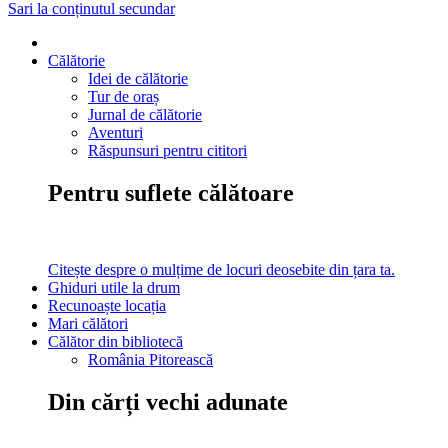
Sari la conținutul secundar
Călătorie
Idei de călătorie
Tur de oraș
Jurnal de călătorie
Aventuri
Răspunsuri pentru cititori
Pentru suflete călătoare
Citește despre o mulțime de locuri deosebite din țara ta.
Ghiduri utile la drum
Recunoaște locația
Mari călători
Călător din bibliotecă
România Pitorească
Din cărți vechi adunate