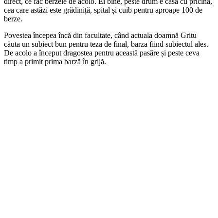
direct, ce fac berzele de acolo. Ei bine, peste drum e casa cu pricina,
cea care astăzi este grădiniță, spital și cuib pentru aproape 100 de
berze.
Povestea începea încă din facultate, când actuala doamnă Gritu
căuta un subiect bun pentru teza de final, barza fiind subiectul ales.
De acolo a început dragostea pentru această pasăre și peste ceva
timp a primit prima barză în grijă.