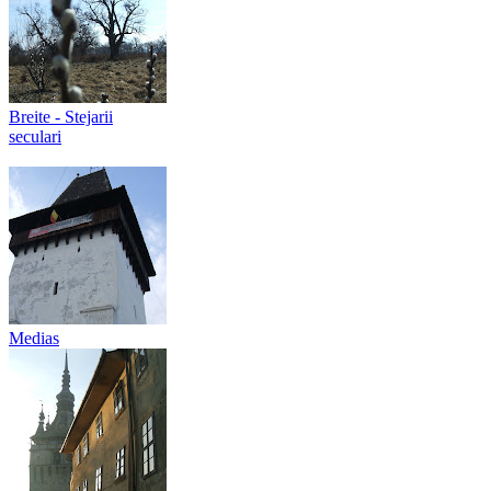
Breite - Stejarii
seculari
Medias