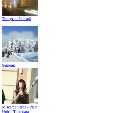
Timișoara în ceață
Semenic
Mișcarea verde - Piața
Unirii, Timișoara