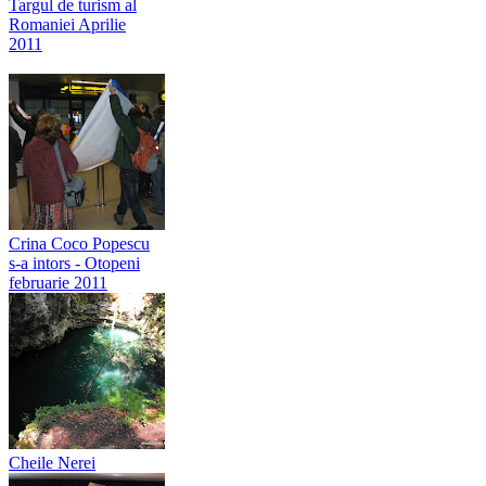
Targul de turism al
Romaniei Aprilie
2011
Crina Coco Popescu
s-a intors - Otopeni
februarie 2011
Cheile Nerei