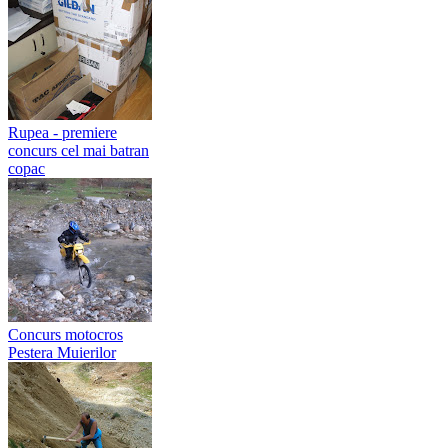
Rupea - premiere
concurs cel mai batran
copac
Concurs motocros
Pestera Muierilor