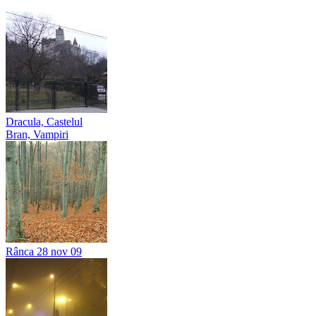
Dracula, Castelul
Bran, Vampiri
Rânca 28 nov 09