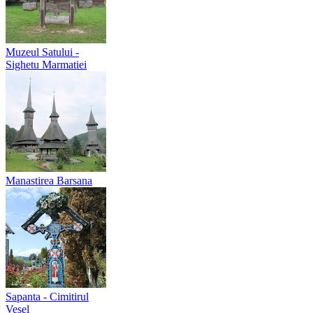
Muzeul Satului -
Sighetu Marmatiei
Manastirea Barsana
Sapanta - Cimitirul
Vesel