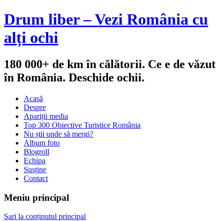
Drum liber – Vezi România cu
alți ochi
180 000+ de km în călătorii. Ce e de văzut
în România. Deschide ochii.
Acasă
Despre
Apariții media
Top 300 Obiective Turistice România
Nu știi unde să mergi?
Album foto
Blogroll
Echipa
Susține
Contact
Meniu principal
Sari la conținutul principal