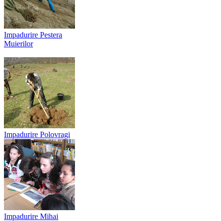
Impadurire Pestera
Muierilor
Impadurire Polovragi
Impadurire Mihai