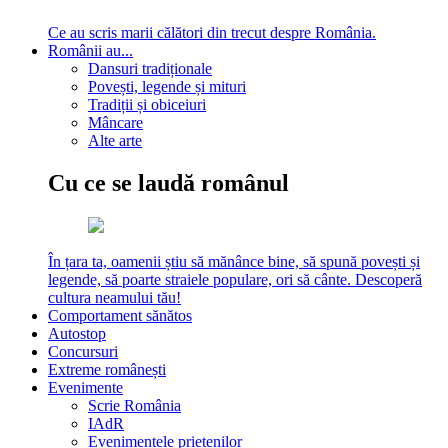
Ce au scris marii călători din trecut despre România.
Românii au...
Dansuri tradiționale
Povești, legende și mituri
Tradiții și obiceiuri
Mâncare
Alte arte
Cu ce se laudă românul
În țara ta, oamenii știu să mănânce bine, să spună povești și
legende, să poarte straiele populare, ori să cânte. Descoperă
cultura neamului tău!
Comportament sănătos
Autostop
Concursuri
Extreme românești
Evenimente
Scrie România
IAdR
Evenimentele prietenilor