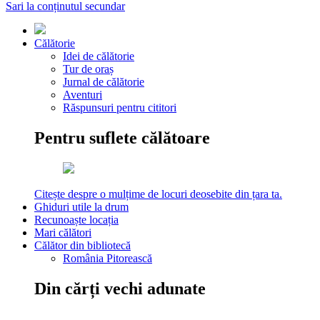
Sari la conținutul secundar
Călătorie
Idei de călătorie
Tur de oraș
Jurnal de călătorie
Aventuri
Răspunsuri pentru cititori
Pentru suflete călătoare
Citește despre o mulțime de locuri deosebite din țara ta.
Ghiduri utile la drum
Recunoaște locația
Mari călători
Călător din bibliotecă
România Pitorească
Din cărți vechi adunate