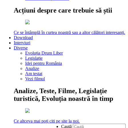
Acțiuni despre care trebuie să știi
Ce se întâmplă în curtea noastră sau a altor călători interesanți.
Download
Interviuri
Diverse
Evoluția Drum Liber
Legislație
Idei pentru România
Analize
Am testat
Vezi filmul
Analize, Teste, Filme, Legislație
turistică, Evoluția noastră în timp
Ce altceva mai poți citi pe site la noi.
Caută