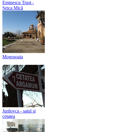
Eminescu Trust -
Șeica Mică
Mogosoaia
Jurilovca - satul si
cetatea