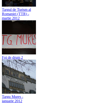
Targul de Turism al
Romaniei (TTR) -
martie 2012
Foi de drum 2
Targu Mures -
ianuarie 2012