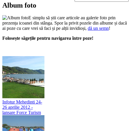
Album foto
E simplu să știi care articole au galerie foto prin
prezența icoanei din stânga. Spor la privit pozele din albume și dacă
ai poze cu care vrei să faci și pe alții invidioși,
dă un semn
!
Folosește săgețile pentru navigarea între poze!
Infotur Mehedinti 24-
26 aprilie 2012 -
lansare Force Turism