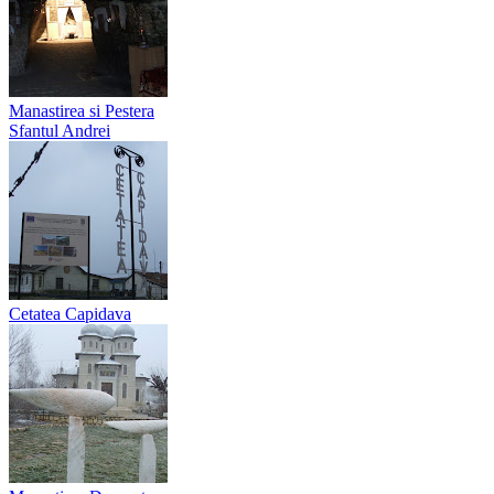
Manastirea si Pestera
Sfantul Andrei
Cetatea Capidava