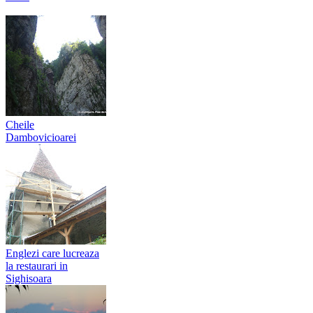
Cheile
Dambovicioarei
Englezi care lucreaza
la restaurari in
Sighisoara