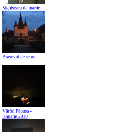
Sighisoara de martie
Brasovul de seara
Vârful Păpușa -
ianuarie 2010