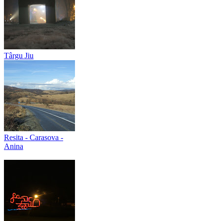
Târgu Jiu
Resita - Carasova -
Anina