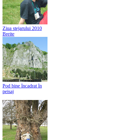
Ziua stejarului 2010
Breite
Pod bine încadrat în
peisaj