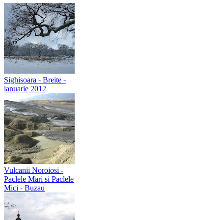
Sighisoara - Breite -
ianuarie 2012
Vulcanii Noroiosi -
Paclele Mari si Paclele
Mici - Buzau