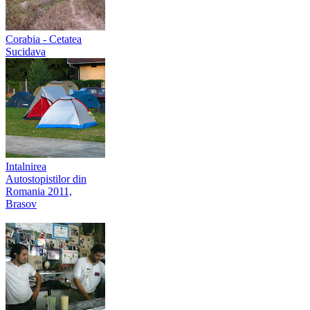
Corabia - Cetatea
Sucidava
Intalnirea
Autostopistilor din
Romania 2011,
Brasov