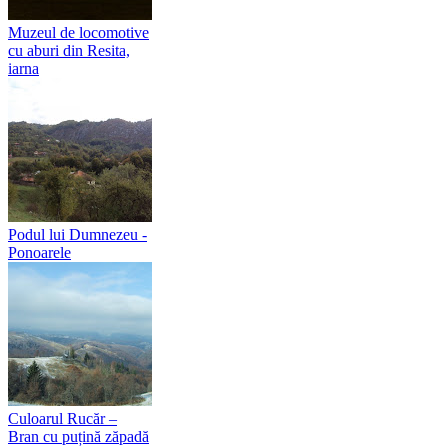
Muzeul de locomotive
cu aburi din Resita,
iarna
Podul lui Dumnezeu -
Ponoarele
Culoarul Rucăr –
Bran cu puțină zăpadă