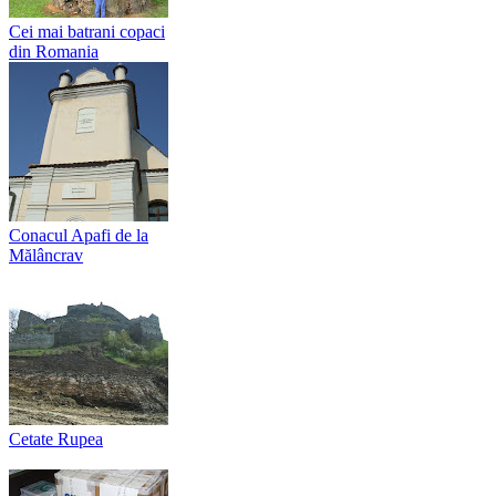
Cei mai batrani copaci
din Romania
Conacul Apafi de la
Mălâncrav
Cetate Rupea