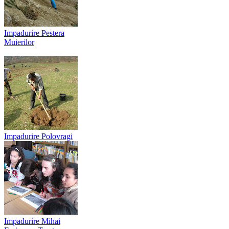
Impadurire Pestera
Muierilor
Impadurire Polovragi
Impadurire Mihai