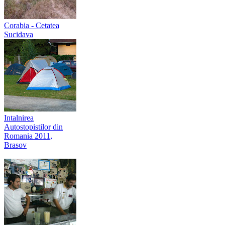
Corabia - Cetatea
Sucidava
Intalnirea
Autostopistilor din
Romania 2011,
Brasov