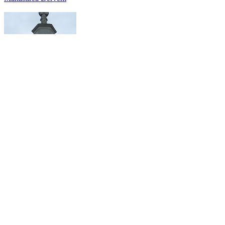
Manastirea Dervent
Monumentul si
Cetatea Tropaeum
Traiani - Adamclisi
Casa cu cerb