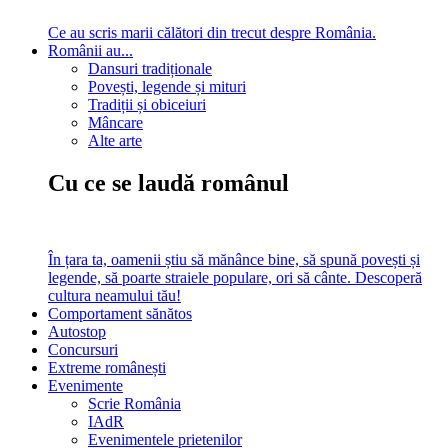
Ce au scris marii călători din trecut despre România.
Românii au...
Dansuri tradiționale
Povești, legende și mituri
Tradiții și obiceiuri
Mâncare
Alte arte
Cu ce se laudă românul
În țara ta, oamenii știu să mănânce bine, să spună povești și
legende, să poarte straiele populare, ori să cânte. Descoperă
cultura neamului tău!
Comportament sănătos
Autostop
Concursuri
Extreme românești
Evenimente
Scrie România
IAdR
Evenimentele prietenilor