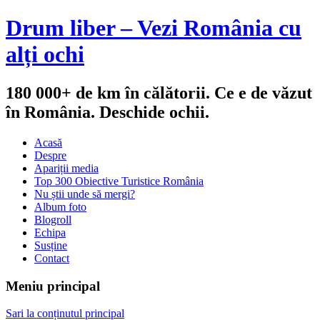
Drum liber – Vezi România cu
alți ochi
180 000+ de km în călătorii. Ce e de văzut
în România. Deschide ochii.
Acasă
Despre
Apariții media
Top 300 Obiective Turistice România
Nu știi unde să mergi?
Album foto
Blogroll
Echipa
Susține
Contact
Meniu principal
Sari la conținutul principal