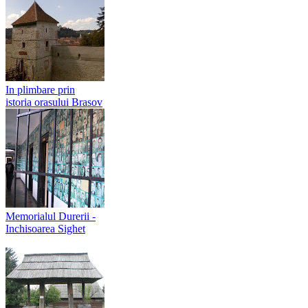
In plimbare prin
istoria orasului Brasov
Memorialul Durerii -
Inchisoarea Sighet