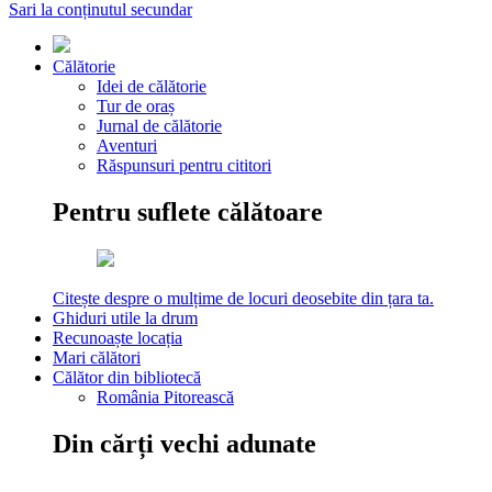
Sari la conținutul secundar
Călătorie
Idei de călătorie
Tur de oraș
Jurnal de călătorie
Aventuri
Răspunsuri pentru cititori
Pentru suflete călătoare
Citește despre o mulțime de locuri deosebite din țara ta.
Ghiduri utile la drum
Recunoaște locația
Mari călători
Călător din bibliotecă
România Pitorească
Din cărți vechi adunate