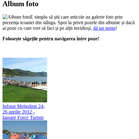
Album foto
E simplu să știi care articole au galerie foto prin
prezența icoanei din stânga. Spor la privit pozele din albume și dacă
ai poze cu care vrei să faci și pe alții invidioși,
dă un semn
!
Folosește săgețile pentru navigarea între poze!
Infotur Mehedinti 24-
26 aprilie 2012 -
lansare Force Turism