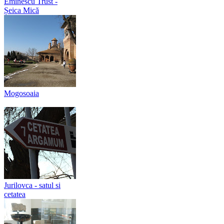
Eminescu Trust -
Șeica Mică
Mogosoaia
Jurilovca - satul si
cetatea