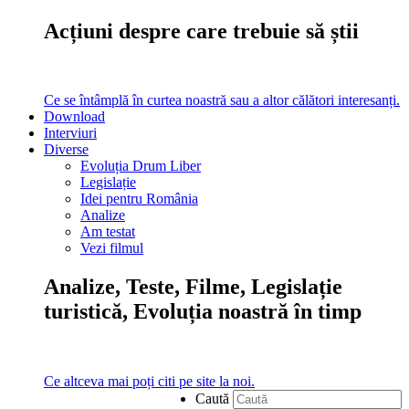
Acțiuni despre care trebuie să știi
Ce se întâmplă în curtea noastră sau a altor călători interesanți.
Download
Interviuri
Diverse
Evoluția Drum Liber
Legislație
Idei pentru România
Analize
Am testat
Vezi filmul
Analize, Teste, Filme, Legislație
turistică, Evoluția noastră în timp
Ce altceva mai poți citi pe site la noi.
Caută